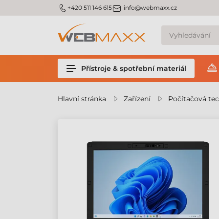
m_phone
m_email
+420 511 146 615
info@webmaxx.cz
Přístroje & spotřební materiál
Hlavní stránka
Zařízení
Počítačová te