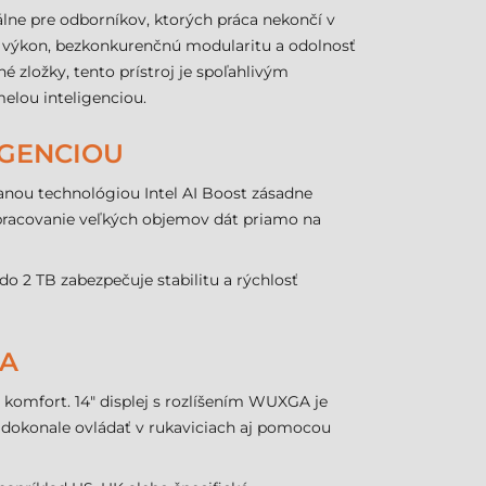
álne pre odborníkov, ktorých práca nekončí v
 výkon, bezkonkurenčnú modularitu a odolnosť
é zložky, tento prístroj je spoľahlivým
elou inteligenciou.
IGENCIOU
ovanou technológiou Intel AI Boost zásadne
pracovanie veľkých objemov dát priamo na
o 2 TB zabezpečuje stabilitu a rýchlosť
IA
omfort. 14" displej s rozlíšením WUXGA je
 dokonale ovládať v rukaviciach aj pomocou