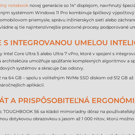
lný notebook
novej generácie so 14" displejom, navrhnutý špeci
račným systémom Windows 11 Pro kombinuje špičkový výpočtový
utomobilovom priemysle, správu inžinierskych sietí alebo záchrann
ládne aj tie najintenzívnejšie pracovné procesy podporované um
 S INTEGROVANOU UMELOU INTEL
 Intel Core Ultra 5 alebo Ultra 7 vPro, ktoré v spojení s integr
vá architektúra umožňuje spúšťanie komplexných algoritmov a s
udových systémov a skracuje čas odozvy.
ž na 64 GB – spolu s voliteľným NVMe SSD diskom od 512 GB až d
áročnejších aplikácií.
DÁT A PRISPÔSOBITEĽNÁ ERGONÓM
 TOUGHBOOK 56 sa kládol mimoriadny dôraz na používateľský k
tnou dotykovou obrazovkou s jasom až 1 000 nitov, ktorú možno