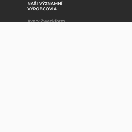
NAŠI VÝZNAMNÍ
VÝROBCOVIA
Avery Zweckform
Datalogic
NABÍDKA
Epson
Godex
Tezeko
Zebra
nepřesnosti neneseme odpovědnost.