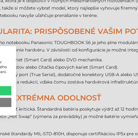
a, ktorá je k dispozícii v rôznych medzinárodných rozloženiach (
 takže si môžete vybrať model, ktorý najlepšie vyhovuje fire
otebooku navyše uľahčuje prenášanie v teréne.
ARITA: PRISPÔSOBENÉ VAŠIM P
o notebooku Panasonic TOUGHBOOK 56 je jeho plne modulárna ko
spôsobenie hardvéru. V závislosti od konfigurácie je možné inte
ových kariet (Smart Card) alebo DVD mechanika.
í
lého
ačkov prstov alebo čítačka čipových kariet (Smart Card).
ení.
A, sériový port (True Serial), dodatočné konektory USB-A alebo U
daptérov a redukcií, vďaka čomu zostáva hardvérová infraštruktúra
A A EXTRÉMNA ODOLNOSŤ
upnosť kritická. Štandardná batéria poskytuje výdrž až 12 hodín
kcii „Hot Swap“ (výmena za prevádzky) je možné batérie vymieňa
é štandardy MIL-STD-810H, disponuje certifikáciou IP5x pre od