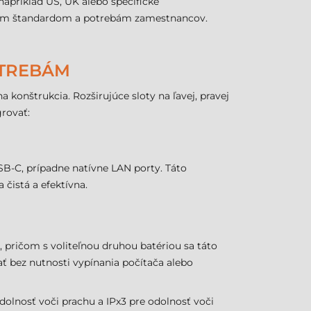
napríklad US, UK alebo špecifické
mným štandardom a potrebám zamestnancov.
OTREBÁM
nštrukcia. Rozširujúce sloty na ľavej, pravej
grovať:
SB-C, prípadne natívne LAN porty. Táto
 čistá a efektívna.
, pričom s voliteľnou druhou batériou sa táto
ť bez nutnosti vypínania počítača alebo
olnosť voči prachu a IPx3 pre odolnosť voči