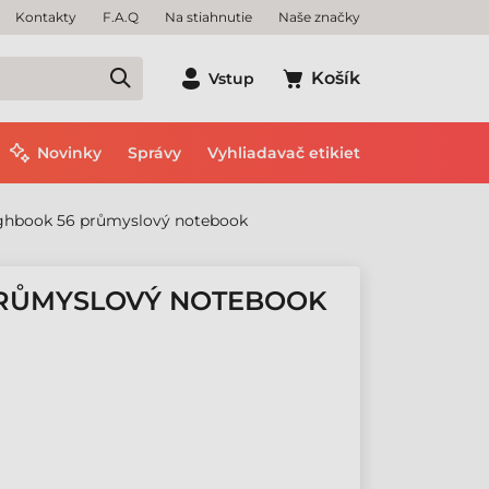
Kontakty
F.A.Q
Na stiahnutie
Naše značky
Košík
Vstup
Novinky
Správy
Vyhliadavač etikiet
ghbook 56 průmyslový notebook
PRŮMYSLOVÝ NOTEBOOK