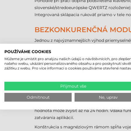
Pohodlie pri práci dopĺňa podsvietená klávesnic
slovenské/stredoeurópske QWERTZ rozloženie),
Integrovaná sklápacia rukoväť priamo v tele n
BEZKONKURENČNÁ MODUL
Jednou z najvýznamnejších výhod priemyselnéh
a zadnej strane zariadenia umožňujú presné pri
POUŽÍVÁME COOKIES
Ľavá strana: Druhý SSD disk, čítačka čip
Můžeme je umístit pro analýzu našich údajů o návštěvnících, pro zlepšen
našeho webu, ukázání personalizovaného obsahu a pro poskytnutí skvě
Pravá strana: Druhá batéria, čítačka odtl
zážitku z webu. Pro více informací o cookies používáme otevřené nastav
Zadná strana: Voliteľné rozhrania ako VG
flexibilita eliminuje potrebu externých a
Přijmout vše
NEPRETRŽITÁ PREVÁDZK
Odmítnout
Ne, uprav
Pri dlhých pracovných zmenách je neustála dost
hodnota môže zvýšiť až na 24 hodín. Vďaka fun
zatvárania aplikácií.
Konštrukcia s magnéziovým rámom spĺňa vojensk