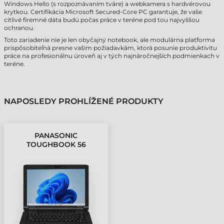
Windows Hello (s rozpoznávaním tváre) a webkamera s hardvérovou
krytkou. Certifikácia Microsoft Secured-Core PC garantuje, že vaše
citlivé firemné dáta budú počas práce v teréne pod tou najvyššou
ochranou.
Toto zariadenie nie je len obyčajný notebook, ale modulárna platforma
prispôsobiteľná presne vašim požiadavkám, ktorá posunie produktivitu
práce na profesionálnu úroveň aj v tých najnáročnejších podmienkach v
teréne.
NAPOSLEDY PROHLÍŽENÉ PRODUKTY
PANASONIC
TOUGHBOOK 56
PRŮMYSLOVÝ
NOTEBOOK