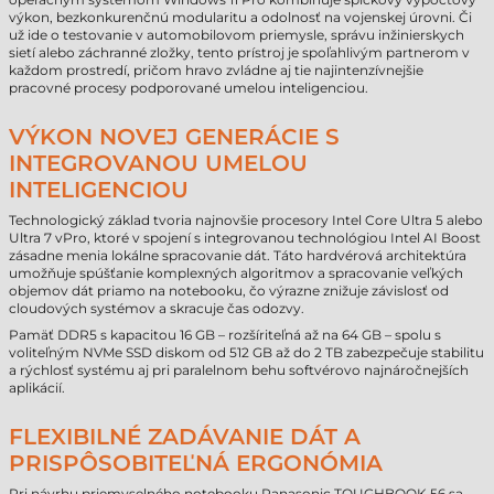
výkon, bezkonkurenčnú modularitu a odolnosť na vojenskej úrovni. Či
už ide o testovanie v automobilovom priemysle, správu inžinierskych
sietí alebo záchranné zložky, tento prístroj je spoľahlivým partnerom v
každom prostredí, pričom hravo zvládne aj tie najintenzívnejšie
pracovné procesy podporované umelou inteligenciou.
VÝKON NOVEJ GENERÁCIE S
INTEGROVANOU UMELOU
INTELIGENCIOU
Technologický základ tvoria najnovšie procesory Intel Core Ultra 5 alebo
Ultra 7 vPro, ktoré v spojení s integrovanou technológiou Intel AI Boost
zásadne menia lokálne spracovanie dát. Táto hardvérová architektúra
umožňuje spúšťanie komplexných algoritmov a spracovanie veľkých
objemov dát priamo na notebooku, čo výrazne znižuje závislosť od
cloudových systémov a skracuje čas odozvy.
Pamäť DDR5 s kapacitou 16 GB – rozšíriteľná až na 64 GB – spolu s
voliteľným NVMe SSD diskom od 512 GB až do 2 TB zabezpečuje stabilitu
a rýchlosť systému aj pri paralelnom behu softvérovo najnáročnejších
aplikácií.
FLEXIBILNÉ ZADÁVANIE DÁT A
PRISPÔSOBITEĽNÁ ERGONÓMIA
Pri návrhu priemyselného notebooku Panasonic TOUGHBOOK 56 sa