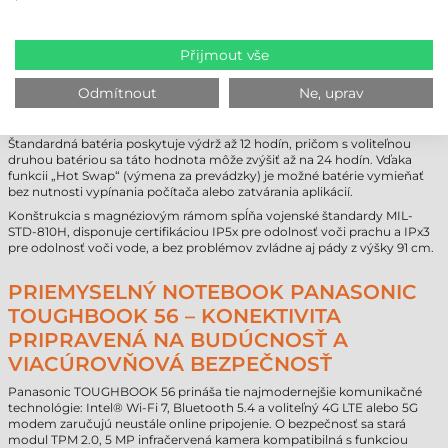
adaptérov a redukcií, vďaka čomu zostáva hardvérová
infraštruktúra čistá a efektívna.
Přijmout vše
NEPRETRŽITÁ PREVÁDZKA A EXTRÉMNA
Odmítnout
Ne, uprav
ODOLNOSŤ
Pri dlhých pracovných zmenách je neustála dostupnosť kritická.
Štandardná batéria poskytuje výdrž až 12 hodín, pričom s voliteľnou
druhou batériou sa táto hodnota môže zvýšiť až na 24 hodín. Vďaka
funkcii „Hot Swap“ (výmena za prevádzky) je možné batérie vymieňať
bez nutnosti vypínania počítača alebo zatvárania aplikácií.
Konštrukcia s magnéziovým rámom spĺňa vojenské štandardy MIL-
STD-810H, disponuje certifikáciou IP5x pre odolnosť voči prachu a IPx3
pre odolnosť voči vode, a bez problémov zvládne aj pády z výšky 91 cm.
PRIEMYSELNÝ NOTEBOOK PANASONIC
TOUGHBOOK 56 – KONEKTIVITA
PRIPRAVENÁ NA BUDÚCNOSŤ A
VIACÚROVŇOVÁ BEZPEČNOSŤ
Panasonic TOUGHBOOK 56 prináša tie najmodernejšie komunikačné
technológie: Intel® Wi-Fi 7, Bluetooth 5.4 a voliteľný 4G LTE alebo 5G
modem zaručujú neustále online pripojenie. O bezpečnosť sa stará
modul TPM 2.0, 5 MP infračervená kamera kompatibilná s funkciou