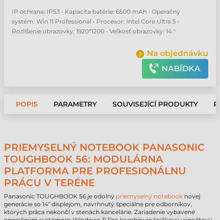
IP ochrana: IP53 • Kapacita batérie: 6500 mAh • Operačný
systém: Win 11 Professional • Procesor: Intel Core Ultra 5 •
Rozlíšenie obrazovky: 1920*1200 • Veľkosť obrazovky: 14 "
Na objednávku
NABÍDKA
POPIS
PARAMETRY
SOUVISEJÍCÍ PRODUKTY
P
PRIEMYSELNÝ NOTEBOOK PANASONIC
TOUGHBOOK 56: MODULÁRNA
PLATFORMA PRE PROFESIONÁLNU
PRÁCU V TERÉNE
Panasonic TOUGHBOOK 56 je odolný
priemyselný notebook
novej
generácie so 14" displejom, navrhnutý špeciálne pre odborníkov,
ktorých práca nekončí v stenách kancelárie. Zariadenie vybavené
operačným systémom Windows 11 Pro kombinuje špičkový výpočtový