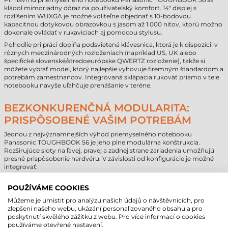
kládol mimoriadny dôraz na používateľský komfort. 14" displej s
rozlíšením WUXGA je možné voliteľne objednať s 10-bodovou
kapacitnou dotykovou obrazovkou s jasom až 1 000 nitov, ktorú možno
dokonale ovládať v rukaviciach aj pomocou stylusu.
Pohodlie pri práci dopĺňa podsvietená klávesnica, ktorá je k dispozícii v
rôznych medzinárodných rozloženiach (napríklad US, UK alebo
špecifické slovenské/stredoeurópske QWERTZ rozloženie), takže si
môžete vybrať model, ktorý najlepšie vyhovuje firemným štandardom a
potrebám zamestnancov. Integrovaná sklápacia rukoväť priamo v tele
notebooku navyše uľahčuje prenášanie v teréne.
BEZKONKURENČNÁ MODULARITA:
PRISPÔSOBENÉ VAŠIM POTREBÁM
Jednou z najvýznamnejších výhod priemyselného notebooku
Panasonic TOUGHBOOK 56 je jeho plne modulárna konštrukcia.
Rozširujúce sloty na ľavej, pravej a zadnej strane zariadenia umožňujú
presné prispôsobenie hardvéru. V závislosti od konfigurácie je možné
integrovať:
Ľavá strana: Druhý SSD disk, čítačka čipových kariet (Smart Card)
alebo DVD mechanika.
POUŽÍVÁME COOKIES
Pravá strana: Druhá batéria, čítačka odtlačkov prstov alebo
Můžeme je umístit pro analýzu našich údajů o návštěvnících, pro
čítačka čipových kariet (Smart Card).
zlepšení našeho webu, ukázání personalizovaného obsahu a pro
Zadná strana: Voliteľné rozhrania ako VGA, sériový port (True
poskytnutí skvělého zážitku z webu. Pro více informací o cookies
Serial), dodatočné konektory USB-A alebo USB-C, prípadne
používáme otevřené nastavení.
natívne LAN porty. Táto flexibilita eliminuje potrebu externých