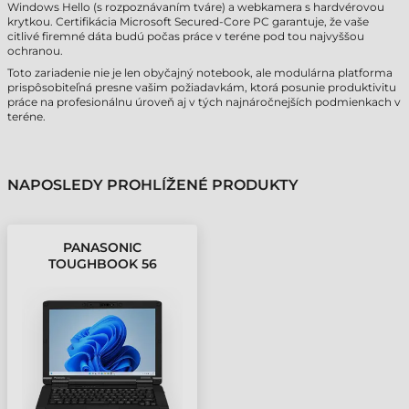
Windows Hello (s rozpoznávaním tváre) a webkamera s hardvérovou
krytkou. Certifikácia Microsoft Secured-Core PC garantuje, že vaše
citlivé firemné dáta budú počas práce v teréne pod tou najvyššou
ochranou.
Toto zariadenie nie je len obyčajný notebook, ale modulárna platforma
prispôsobiteľná presne vašim požiadavkám, ktorá posunie produktivitu
práce na profesionálnu úroveň aj v tých najnáročnejších podmienkach v
teréne.
NAPOSLEDY PROHLÍŽENÉ PRODUKTY
PANASONIC
TOUGHBOOK 56
PRŮMYSLOVÝ
NOTEBOOK