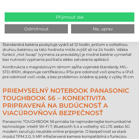
adaptérov a redukcií, vďaka čomu zostáva hardvérová
infraštruktúra čistá a efektívna.
Přijmout vše
NEPRETRŽITÁ PREVÁDZKA A EXTRÉMNA
Odmítnout
Ne, uprav
ODOLNOSŤ
Pri dlhých pracovných zmenách je neustála dostupnosť kritická.
Štandardná batéria poskytuje výdrž až 12 hodín, pričom s voliteľnou
druhou batériou sa táto hodnota môže zvýšiť až na 24 hodín. Vďaka
funkcii „Hot Swap“ (výmena za prevádzky) je možné batérie vymieňať
bez nutnosti vypínania počítača alebo zatvárania aplikácií.
Konštrukcia s magnéziovým rámom spĺňa vojenské štandardy MIL-
STD-810H, disponuje certifikáciou IP5x pre odolnosť voči prachu a IPx3
pre odolnosť voči vode, a bez problémov zvládne aj pády z výšky 91 cm.
PRIEMYSELNÝ NOTEBOOK PANASONIC
TOUGHBOOK 56 – KONEKTIVITA
PRIPRAVENÁ NA BUDÚCNOSŤ A
VIACÚROVŇOVÁ BEZPEČNOSŤ
Panasonic TOUGHBOOK 56 prináša tie najmodernejšie komunikačné
technológie: Intel® Wi-Fi 7, Bluetooth 5.4 a voliteľný 4G LTE alebo 5G
modem zaručujú neustále online pripojenie. O bezpečnosť sa stará
modul TPM 2.0, 5 MP infračervená kamera kompatibilná s funkciou