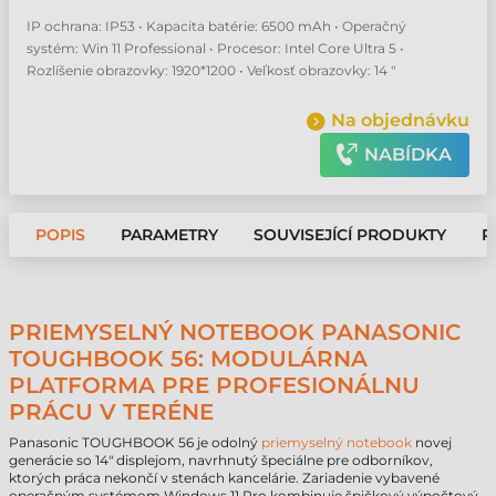
IP ochrana: IP53 • Kapacita batérie: 6500 mAh • Operačný
systém: Win 11 Professional • Procesor: Intel Core Ultra 5 •
Rozlíšenie obrazovky: 1920*1200 • Veľkosť obrazovky: 14 "
Na objednávku
NABÍDKA
POPIS
PARAMETRY
SOUVISEJÍCÍ PRODUKTY
P
PRIEMYSELNÝ NOTEBOOK PANASONIC
TOUGHBOOK 56: MODULÁRNA
PLATFORMA PRE PROFESIONÁLNU
PRÁCU V TERÉNE
Panasonic TOUGHBOOK 56 je odolný
priemyselný notebook
novej
generácie so 14" displejom, navrhnutý špeciálne pre odborníkov,
ktorých práca nekončí v stenách kancelárie. Zariadenie vybavené
operačným systémom Windows 11 Pro kombinuje špičkový výpočtový