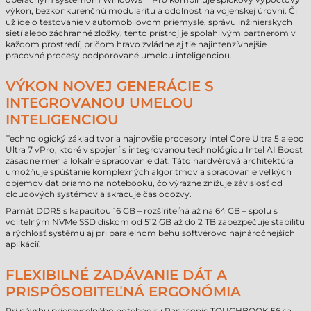
výkon, bezkonkurenčnú modularitu a odolnosť na vojenskej úrovni. Či
už ide o testovanie v automobilovom priemysle, správu inžinierskych
sietí alebo záchranné zložky, tento prístroj je spoľahlivým partnerom v
každom prostredí, pričom hravo zvládne aj tie najintenzívnejšie
pracovné procesy podporované umelou inteligenciou.
VÝKON NOVEJ GENERÁCIE S
INTEGROVANOU UMELOU
INTELIGENCIOU
Technologický základ tvoria najnovšie procesory Intel Core Ultra 5 alebo
Ultra 7 vPro, ktoré v spojení s integrovanou technológiou Intel AI Boost
zásadne menia lokálne spracovanie dát. Táto hardvérová architektúra
umožňuje spúšťanie komplexných algoritmov a spracovanie veľkých
objemov dát priamo na notebooku, čo výrazne znižuje závislosť od
cloudových systémov a skracuje čas odozvy.
Pamäť DDR5 s kapacitou 16 GB – rozšíriteľná až na 64 GB – spolu s
voliteľným NVMe SSD diskom od 512 GB až do 2 TB zabezpečuje stabilitu
a rýchlosť systému aj pri paralelnom behu softvérovo najnáročnejších
aplikácií.
FLEXIBILNÉ ZADÁVANIE DÁT A
PRISPÔSOBITEĽNÁ ERGONÓMIA
Pri návrhu priemyselného notebooku Panasonic TOUGHBOOK 56 sa