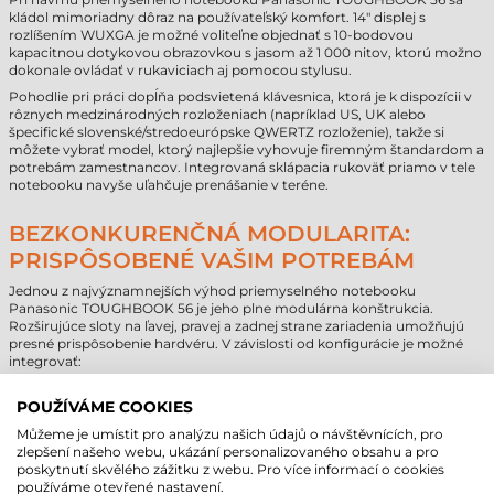
kládol mimoriadny dôraz na používateľský komfort. 14" displej s
rozlíšením WUXGA je možné voliteľne objednať s 10-bodovou
kapacitnou dotykovou obrazovkou s jasom až 1 000 nitov, ktorú možno
dokonale ovládať v rukaviciach aj pomocou stylusu.
Pohodlie pri práci dopĺňa podsvietená klávesnica, ktorá je k dispozícii v
rôznych medzinárodných rozloženiach (napríklad US, UK alebo
špecifické slovenské/stredoeurópske QWERTZ rozloženie), takže si
môžete vybrať model, ktorý najlepšie vyhovuje firemným štandardom a
potrebám zamestnancov. Integrovaná sklápacia rukoväť priamo v tele
notebooku navyše uľahčuje prenášanie v teréne.
BEZKONKURENČNÁ MODULARITA:
PRISPÔSOBENÉ VAŠIM POTREBÁM
Jednou z najvýznamnejších výhod priemyselného notebooku
Panasonic TOUGHBOOK 56 je jeho plne modulárna konštrukcia.
Rozširujúce sloty na ľavej, pravej a zadnej strane zariadenia umožňujú
presné prispôsobenie hardvéru. V závislosti od konfigurácie je možné
integrovať:
Ľavá strana: Druhý SSD disk, čítačka čipových kariet (Smart Card)
alebo DVD mechanika.
POUŽÍVÁME COOKIES
Pravá strana: Druhá batéria, čítačka odtlačkov prstov alebo
Můžeme je umístit pro analýzu našich údajů o návštěvnících, pro
čítačka čipových kariet (Smart Card).
zlepšení našeho webu, ukázání personalizovaného obsahu a pro
Zadná strana: Voliteľné rozhrania ako VGA, sériový port (True
poskytnutí skvělého zážitku z webu. Pro více informací o cookies
Serial), dodatočné konektory USB-A alebo USB-C, prípadne
používáme otevřené nastavení.
natívne LAN porty. Táto flexibilita eliminuje potrebu externých