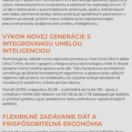
výkon, bezkonkurenčnú modularitu a odolnosť na vojenskej úrovni. Či
už ide o testovanie v automobilovom priemysle, správu inžinierskych
sietí alebo záchranné zložky, tento prístroj je spoľahlivým partnerom v
každom prostredí, pričom hravo zvládne aj tie najintenzívnejšie
pracovné procesy podporované umelou inteligenciou.
VÝKON NOVEJ GENERÁCIE S
INTEGROVANOU UMELOU
INTELIGENCIOU
Technologický základ tvoria najnovšie procesory Intel Core Ultra 5 alebo
Ultra 7 vPro, ktoré v spojení s integrovanou technológiou Intel AI Boost
zásadne menia lokálne spracovanie dát. Táto hardvérová architektúra
umožňuje spúšťanie komplexných algoritmov a spracovanie veľkých
objemov dát priamo na notebooku, čo výrazne znižuje závislosť od
cloudových systémov a skracuje čas odozvy.
Pamäť DDR5 s kapacitou 16 GB – rozšíriteľná až na 64 GB – spolu s
voliteľným NVMe SSD diskom od 512 GB až do 2 TB zabezpečuje stabilitu
a rýchlosť systému aj pri paralelnom behu softvérovo najnáročnejších
aplikácií.
FLEXIBILNÉ ZADÁVANIE DÁT A
PRISPÔSOBITEĽNÁ ERGONÓMIA
Pri návrhu priemyselného notebooku Panasonic TOUGHBOOK 56 sa