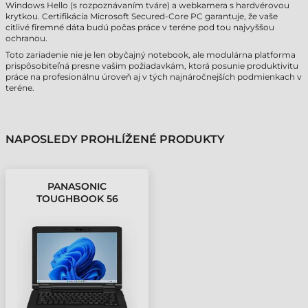
Windows Hello (s rozpoznávaním tváre) a webkamera s hardvérovou
krytkou. Certifikácia Microsoft Secured-Core PC garantuje, že vaše
citlivé firemné dáta budú počas práce v teréne pod tou najvyššou
ochranou.
Toto zariadenie nie je len obyčajný notebook, ale modulárna platforma
prispôsobiteľná presne vašim požiadavkám, ktorá posunie produktivitu
práce na profesionálnu úroveň aj v tých najnáročnejších podmienkach v
teréne.
NAPOSLEDY PROHLÍŽENÉ PRODUKTY
PANASONIC
TOUGHBOOK 56
PRŮMYSLOVÝ
NOTEBOOK