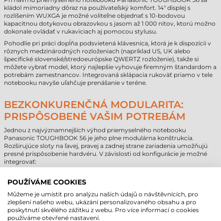
kládol mimoriadny dôraz na používateľský komfort. 14" displej s
rozlíšením WUXGA je možné voliteľne objednať s 10-bodovou
kapacitnou dotykovou obrazovkou s jasom až 1 000 nitov, ktorú možno
dokonale ovládať v rukaviciach aj pomocou stylusu.
Pohodlie pri práci dopĺňa podsvietená klávesnica, ktorá je k dispozícii v
rôznych medzinárodných rozloženiach (napríklad US, UK alebo
špecifické slovenské/stredoeurópske QWERTZ rozloženie), takže si
môžete vybrať model, ktorý najlepšie vyhovuje firemným štandardom a
potrebám zamestnancov. Integrovaná sklápacia rukoväť priamo v tele
notebooku navyše uľahčuje prenášanie v teréne.
BEZKONKURENČNÁ MODULARITA:
PRISPÔSOBENÉ VAŠIM POTREBÁM
Jednou z najvýznamnejších výhod priemyselného notebooku
Panasonic TOUGHBOOK 56 je jeho plne modulárna konštrukcia.
Rozširujúce sloty na ľavej, pravej a zadnej strane zariadenia umožňujú
presné prispôsobenie hardvéru. V závislosti od konfigurácie je možné
integrovať:
Ľavá strana: Druhý SSD disk, čítačka čipových kariet (Smart Card)
alebo DVD mechanika.
POUŽÍVÁME COOKIES
Pravá strana: Druhá batéria, čítačka odtlačkov prstov alebo
Můžeme je umístit pro analýzu našich údajů o návštěvnících, pro
čítačka čipových kariet (Smart Card).
zlepšení našeho webu, ukázání personalizovaného obsahu a pro
Zadná strana: Voliteľné rozhrania ako VGA, sériový port (True
poskytnutí skvělého zážitku z webu. Pro více informací o cookies
Serial), dodatočné konektory USB-A alebo USB-C, prípadne
používáme otevřené nastavení.
natívne LAN porty. Táto flexibilita eliminuje potrebu externých