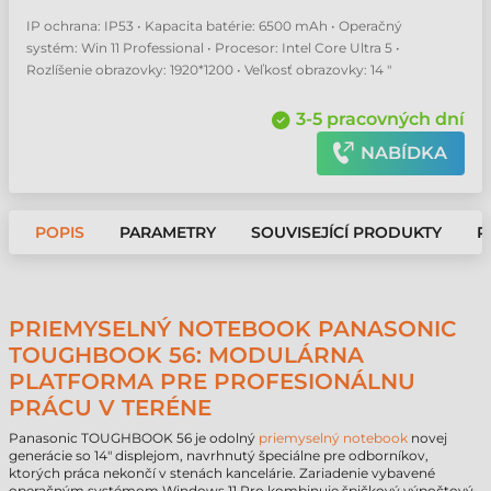
IP ochrana: IP53 • Kapacita batérie: 6500 mAh • Operačný
systém: Win 11 Professional • Procesor: Intel Core Ultra 5 •
Rozlíšenie obrazovky: 1920*1200 • Veľkosť obrazovky: 14 "
3-5 pracovných dní
NABÍDKA
POPIS
PARAMETRY
SOUVISEJÍCÍ PRODUKTY
P
PRIEMYSELNÝ NOTEBOOK PANASONIC
TOUGHBOOK 56: MODULÁRNA
PLATFORMA PRE PROFESIONÁLNU
PRÁCU V TERÉNE
Panasonic TOUGHBOOK 56 je odolný
priemyselný notebook
novej
generácie so 14" displejom, navrhnutý špeciálne pre odborníkov,
ktorých práca nekončí v stenách kancelárie. Zariadenie vybavené
operačným systémom Windows 11 Pro kombinuje špičkový výpočtový