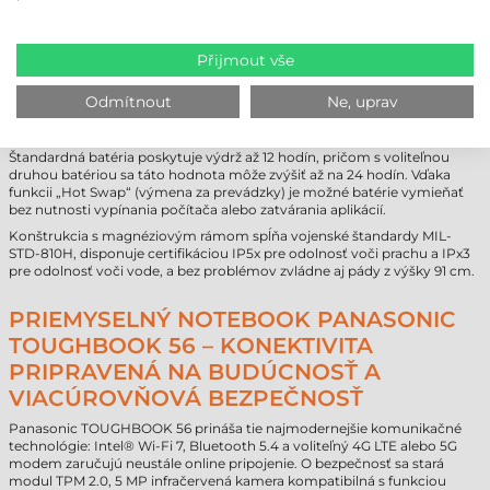
adaptérov a redukcií, vďaka čomu zostáva hardvérová
infraštruktúra čistá a efektívna.
Přijmout vše
NEPRETRŽITÁ PREVÁDZKA A EXTRÉMNA
Odmítnout
Ne, uprav
ODOLNOSŤ
Pri dlhých pracovných zmenách je neustála dostupnosť kritická.
Štandardná batéria poskytuje výdrž až 12 hodín, pričom s voliteľnou
druhou batériou sa táto hodnota môže zvýšiť až na 24 hodín. Vďaka
funkcii „Hot Swap“ (výmena za prevádzky) je možné batérie vymieňať
bez nutnosti vypínania počítača alebo zatvárania aplikácií.
Konštrukcia s magnéziovým rámom spĺňa vojenské štandardy MIL-
STD-810H, disponuje certifikáciou IP5x pre odolnosť voči prachu a IPx3
pre odolnosť voči vode, a bez problémov zvládne aj pády z výšky 91 cm.
PRIEMYSELNÝ NOTEBOOK PANASONIC
TOUGHBOOK 56 – KONEKTIVITA
PRIPRAVENÁ NA BUDÚCNOSŤ A
VIACÚROVŇOVÁ BEZPEČNOSŤ
Panasonic TOUGHBOOK 56 prináša tie najmodernejšie komunikačné
technológie: Intel® Wi-Fi 7, Bluetooth 5.4 a voliteľný 4G LTE alebo 5G
modem zaručujú neustále online pripojenie. O bezpečnosť sa stará
modul TPM 2.0, 5 MP infračervená kamera kompatibilná s funkciou