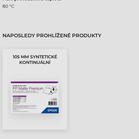
80 °C
NAPOSLEDY PROHLÍŽENÉ PRODUKTY
105 MM SYNTETICKÉ
KONTINUÁLNÍ
SPOTŘEBNÍ MATERIÁL
EPSON BÍLÁ ( 55 M )