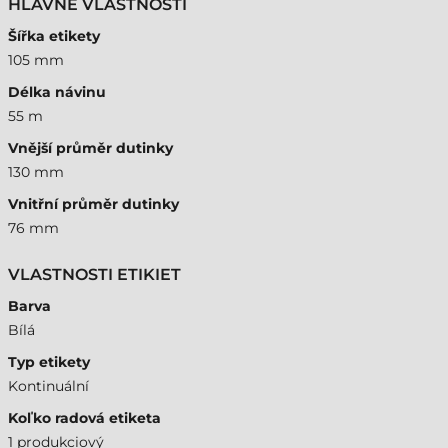
HLAVNÉ VLASTNOSTI
Šířka etikety
105 mm
Délka návinu
55 m
Vnější průměr dutinky
130 mm
Vnitřní průměr dutinky
76 mm
VLASTNOSTI ETIKIET
Barva
Bílá
Typ etikety
Kontinuální
Koľko radová etiketa
1 produkciový