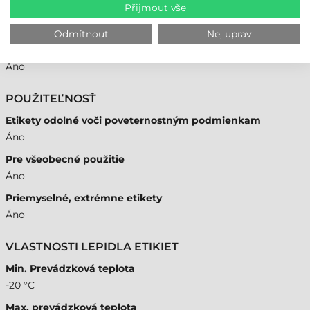
Přijmout vše
INÉ
Odmítnout
Ne, uprav
Samolepiace
Áno
POUŽITEĽNOSŤ
Etikety odolné voči poveternostným podmienkam
Áno
Pre všeobecné použitie
Áno
Priemyselné, extrémne etikety
Áno
VLASTNOSTI LEPIDLA ETIKIET
Min. Prevádzková teplota
-20 °C
Max. prevádzková teplota