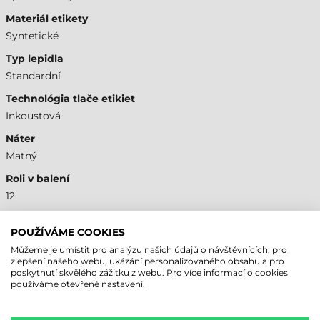
Materiál etikety
Syntetické
Typ lepidla
Standardní
Technológia tlače etikiet
Inkoustová
Náter
Matný
Roli v balení
12
Návin etikiet
POUŽÍVÁME COOKIES
Vnější
Můžeme je umístit pro analýzu našich údajů o návštěvnících, pro
Potlač etikiet
zlepšení našeho webu, ukázání personalizovaného obsahu a pro
poskytnutí skvělého zážitku z webu. Pro více informací o cookies
Nepotištěná
používáme otevřené nastavení.
Podtyp materiálu etikety
Plast PP