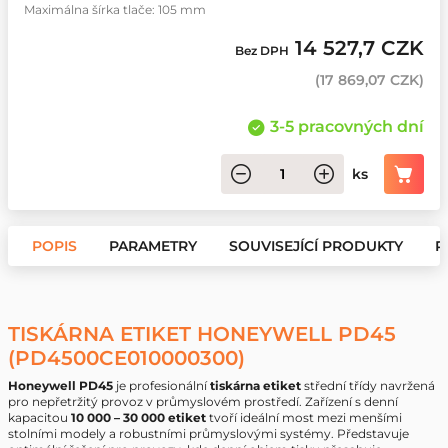
Maximálna šírka tlače: 105 mm
14 527,7 CZK
Bez DPH
(
17 869,07 CZK
)
3-5 pracovných dní
ks
POPIS
PARAMETRY
SOUVISEJÍCÍ PRODUKTY
P
TISKÁRNA ETIKET HONEYWELL PD45
(PD4500CE010000300)
Honeywell PD45
je profesionální
tiskárna etiket
střední třídy navržená
pro nepřetržitý provoz v průmyslovém prostředí. Zařízení s denní
kapacitou
10 000 – 30 000 etiket
tvoří ideální most mezi menšími
stolními modely a robustními průmyslovými systémy. Představuje