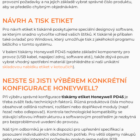
provozní požadavky a na jejich základě vybrat správné číslo produktu,
aby se předešlo chybným objednávkám.
NÁVRH A TISK ETIKET
Pro návrh etiket k tiskárně poskytujeme speciální designový software,
se kterým snadno vytvoříte vzhled vašich štítků. K tiskárně je přibalen
také ovladač pro Windows, který umožňuje tisk z jakéhokoli programu
běžícího v tomto systému.
V balení tiskárny Honeywell PD45 najdete základní komponenty pro
provoz (USB kabel, napájecí zdroj, software atd.), takže zbývá pouze
vybrat vhodný spotřební materiál (prohlédněte si naši unikátní
skladovou nabídku etiket v kotoučích
).
NEJSTE SI JISTI VÝBĚREM KONKRÉTNÍ
KONFIGURACE HONEYWELL?
Při výběru správné konfigurace
tiskárny etiket Honeywell PD45
je
třeba zvážit řadu technických faktorů. Různá produktová čísla mohou
obsahovat odlišná rozhraní, rozlišení nebo doplňkové moduly (např.
řezač nebo odlepovač). Kontrola technologické kompatibility se
stávající síťovou infrastrukturou a softwarovým prostředím je nezbytná
pro bezproblémové uvedení do provozu.
Náš tým odborníků je vám k dispozici pro upřesnění specifikací a
posouzení individuálních obchodních potřeb. Pro větší objemy nákupů
nebo speciální integrační požadavky poskytujeme našim B2B