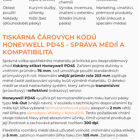
chemii)
Oblast
Kurýrní služby,
Výroba, inventura,
Marketing, vinařství,
použití
účtenky
značení v exteriéru
prémiové produkty
Náklady
Nižší (bez
Střední (nutná
Vyšší (inkoust a
(dlouhodobé)
pásky)
páska)
speciální média)
TISKÁRNA ČÁROVÝCH KÓDŮ
HONEYWELL PD45 - SPRÁVA MÉDIÍ A
KOMPATIBILITA
Správná volba spotřebního materiálu je kritická pro bezproblémový
chod
tiskárny etiket Honeywell PD45
. Zařízení pojme dutinky o
vnitřním průměru
76 mm
, což umožňuje použití standardních
průmyslových rolí. Maximální
vnější průměr role 203 mm
zajišťuje
méně časté zastavování výroby kvůli výměně materiálu. O detekci
médií se stará nastavitelný systém, který zahrnuje
transmisivní
(průsvitový) i
reflektivní
(odrazový) senzor.
Honeywell PD45
využívá při termotransferovém tisku barvicí pásky
typu
Ink-Out
(vnější návin). V souladu s technickými doporučeními by
měla být šířka vybrané
termotransferové pásky
alespoň o
2 mm
větší
než šířka pro
samolepicí etikety v kotoučích
. Tento požadavek chrání
okraje tiskové hlavy před abrazivními účinky, čímž výrazně prodlužuje
její životnost a zachovává přesnost rozlišení
300 dpi
.
Flexibilita rozměrů médií dává uživateli volnost: minimální výška etikety
je
5 mm
, zatímco maximální šířka tisku činí
105 mm
. Zařízení zvládá