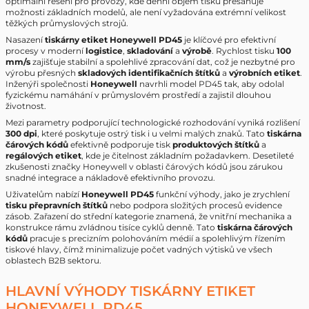
optimální řešení pro provozy, kde denní objem tisku přesahuje
možnosti základních modelů, ale není vyžadována extrémní velikost
těžkých průmyslových strojů.
Nasazení
tiskárny etiket Honeywell PD45
je klíčové pro efektivní
procesy v moderní
logistice
,
skladování
a
výrobě
. Rychlost tisku
100
mm/s
zajišťuje stabilní a spolehlivé zpracování dat, což je nezbytné pro
výrobu přesných
skladových identifikačních štítků
a
výrobních etiket
.
Inženýři společnosti
Honeywell
navrhli model PD45 tak, aby odolal
fyzickému namáhání v průmyslovém prostředí a zajistil dlouhou
životnost.
Mezi parametry podporující technologické rozhodování vyniká rozlišení
300 dpi
, které poskytuje ostrý tisk i u velmi malých znaků. Tato
tiskárna
čárových kódů
efektivně podporuje tisk
produktových štítků
a
regálových etiket
, kde je čitelnost základním požadavkem. Desetileté
zkušenosti značky Honeywell v oblasti čárových kódů jsou zárukou
snadné integrace a nákladově efektivního provozu.
Uživatelům nabízí
Honeywell PD45
funkční výhody, jako je zrychlení
tisku přepravních štítků
nebo podpora složitých procesů evidence
zásob. Zařazení do střední kategorie znamená, že vnitřní mechanika a
konstrukce rámu zvládnou tisíce cyklů denně. Tato
tiskárna čárových
kódů
pracuje s precizním polohováním médií a spolehlivým řízením
tiskové hlavy, čímž minimalizuje počet vadných výtisků ve všech
oblastech B2B sektoru.
HLAVNÍ VÝHODY TISKÁRNY ETIKET
HONEYWELL PD45