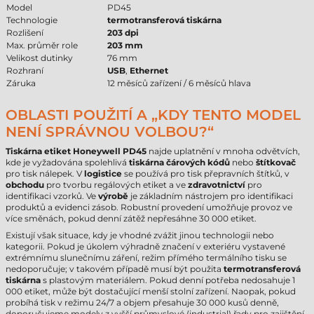
Model
PD45
Technologie
termotransferová tiskárna
Rozlišení
203 dpi
Max. průměr role
203 mm
Velikost dutinky
76 mm
Rozhraní
USB
,
Ethernet
Záruka
12 měsíců zařízení / 6 měsíců hlava
OBLASTI POUŽITÍ A „KDY TENTO MODEL
NENÍ SPRÁVNOU VOLBOU?“
Tiskárna etiket Honeywell PD45
najde uplatnění v mnoha odvětvích,
kde je vyžadována spolehlivá
tiskárna čárových kódů
nebo
štítkovač
pro tisk nálepek. V
logistice
se používá pro tisk přepravních štítků, v
obchodu
pro tvorbu regálových etiket a ve
zdravotnictví
pro
identifikaci vzorků. Ve
výrobě
je základním nástrojem pro identifikaci
produktů a evidenci zásob. Robustní provedení umožňuje provoz ve
více směnách, pokud denní zátěž nepřesáhne 30 000 etiket.
Existují však situace, kdy je vhodné zvážit jinou technologii nebo
kategorii. Pokud je úkolem výhradně značení v exteriéru vystavené
extrémnímu slunečnímu záření, režim přímého termálního tisku se
nedoporučuje; v takovém případě musí být použita
termotransferová
tiskárna
s plastovým materiálem. Pokud denní potřeba nedosahuje 1
000 etiket, může být dostačující menší stolní zařízení. Naopak, pokud
probíhá tisk v režimu 24/7 a objem přesahuje 30 000 kusů denně,
doporučujeme modely z vyšší průmyslové (industrial) řady pro zajištění