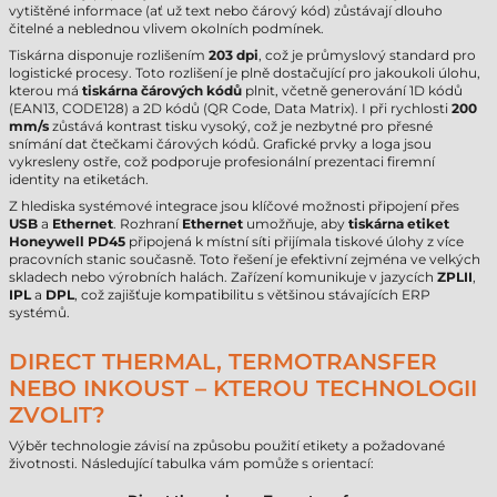
vytištěné informace (ať už text nebo čárový kód) zůstávají dlouho
čitelné a neblednou vlivem okolních podmínek.
Tiskárna disponuje rozlišením
203 dpi
, což je průmyslový standard pro
logistické procesy. Toto rozlišení je plně dostačující pro jakoukoli úlohu,
kterou má
tiskárna čárových kódů
plnit, včetně generování 1D kódů
(EAN13, CODE128) a 2D kódů (QR Code, Data Matrix). I při rychlosti
200
mm/s
zůstává kontrast tisku vysoký, což je nezbytné pro přesné
snímání dat čtečkami čárových kódů. Grafické prvky a loga jsou
vykresleny ostře, což podporuje profesionální prezentaci firemní
identity na etiketách.
Z hlediska systémové integrace jsou klíčové možnosti připojení přes
USB
a
Ethernet
. Rozhraní
Ethernet
umožňuje, aby
tiskárna etiket
Honeywell PD45
připojená k místní síti přijímala tiskové úlohy z více
pracovních stanic současně. Toto řešení je efektivní zejména ve velkých
skladech nebo výrobních halách. Zařízení komunikuje v jazycích
ZPLII
,
IPL
a
DPL
, což zajišťuje kompatibilitu s většinou stávajících ERP
systémů.
DIRECT THERMAL, TERMOTRANSFER
NEBO INKOUST – KTEROU TECHNOLOGII
ZVOLIT?
Výběr technologie závisí na způsobu použití etikety a požadované
životnosti. Následující tabulka vám pomůže s orientací: