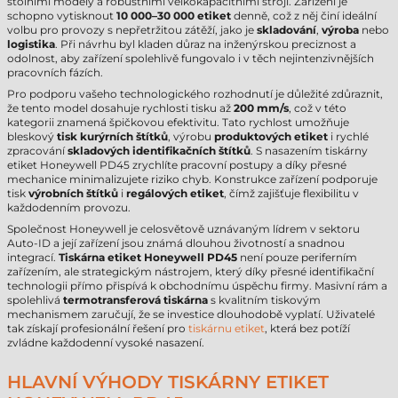
stolními modely a robustními velkokapacitními stroji. Zařízení je
schopno vytisknout
10 000–30 000 etiket
denně, což z něj činí ideální
volbu pro provozy s nepřetržitou zátěží, jako je
skladování
,
výroba
nebo
logistika
. Při návrhu byl kladen důraz na inženýrskou preciznost a
odolnost, aby zařízení spolehlivě fungovalo i v těch nejintenzivnějších
pracovních fázích.
Pro podporu vašeho technologického rozhodnutí je důležité zdůraznit,
že tento model dosahuje rychlosti tisku až
200 mm/s
, což v této
kategorii znamená špičkovou efektivitu. Tato rychlost umožňuje
bleskový
tisk kurýrních štítků
, výrobu
produktových etiket
i rychlé
zpracování
skladových identifikačních štítků
. S nasazením tiskárny
etiket Honeywell PD45 zrychlíte pracovní postupy a díky přesné
mechanice minimalizujete riziko chyb. Konstrukce zařízení podporuje
tisk
výrobních štítků
i
regálových etiket
, čímž zajišťuje flexibilitu v
každodenním provozu.
Společnost Honeywell je celosvětově uznávaným lídrem v sektoru
Auto-ID a její zařízení jsou známá dlouhou životností a snadnou
integrací.
Tiskárna etiket Honeywell PD45
není pouze periferním
zařízením, ale strategickým nástrojem, který díky přesné identifikační
technologii přímo přispívá k obchodnímu úspěchu firmy. Masivní rám a
spolehlivá
termotransferová tiskárna
s kvalitním tiskovým
mechanismem zaručují, že se investice dlouhodobě vyplatí. Uživatelé
tak získají profesionální řešení pro
tiskárnu etiket
, která bez potíží
zvládne každodenní vysoké nasazení.
HLAVNÍ VÝHODY TISKÁRNY ETIKET