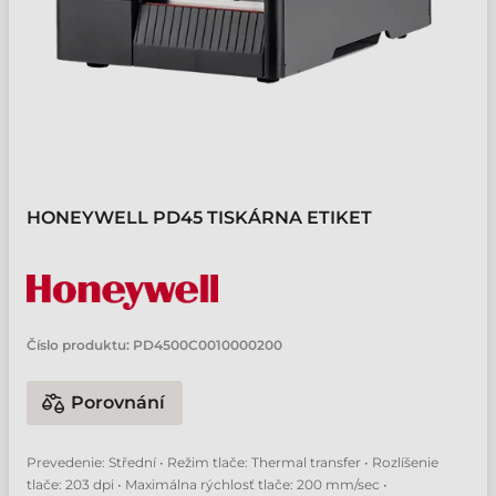
HONEYWELL PD45 TISKÁRNA ETIKET
Číslo produktu:
PD4500C0010000200
Porovnání
Prevedenie: Střední • Režim tlače: Thermal transfer • Rozlíšenie
tlače: 203 dpi • Maximálna rýchlosť tlače: 200 mm/sec •