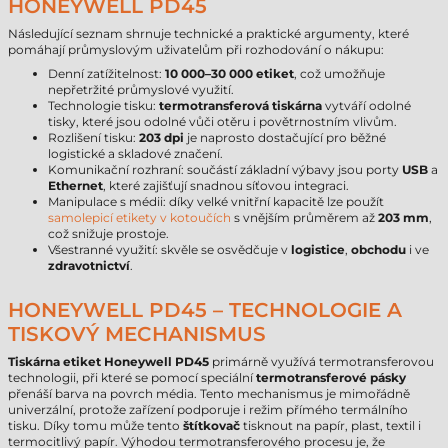
HONEYWELL PD45
Následující seznam shrnuje technické a praktické argumenty, které
pomáhají průmyslovým uživatelům při rozhodování o nákupu:
Denní zatížitelnost:
10 000–30 000 etiket
, což umožňuje
nepřetržité průmyslové využití.
Technologie tisku:
termotransferová tiskárna
vytváří odolné
tisky, které jsou odolné vůči otěru i povětrnostním vlivům.
Rozlišení tisku:
203 dpi
je naprosto dostačující pro běžné
logistické a skladové značení.
Komunikační rozhraní: součástí základní výbavy jsou porty
USB
a
Ethernet
, které zajišťují snadnou síťovou integraci.
Manipulace s médii: díky velké vnitřní kapacitě lze použít
samolepicí etikety v kotoučích
s vnějším průměrem až
203 mm
,
což snižuje prostoje.
Všestranné využití: skvěle se osvědčuje v
logistice
,
obchodu
i ve
zdravotnictví
.
HONEYWELL PD45 – TECHNOLOGIE A
TISKOVÝ MECHANISMUS
Tiskárna etiket Honeywell PD45
primárně využívá termotransferovou
technologii, při které se pomocí speciální
termotransferové pásky
přenáší barva na povrch média. Tento mechanismus je mimořádně
univerzální, protože zařízení podporuje i režim přímého termálního
tisku. Díky tomu může tento
štítkovač
tisknout na papír, plast, textil i
termocitlivý papír. Výhodou termotransferového procesu je, že