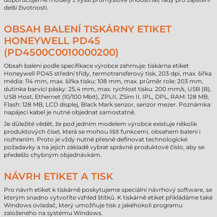
delší životnosti.
OBSAH BALENÍ TISKÁRNY ETIKET
HONEYWELL PD45
(PD4500C0010000200)
Obsah balení podle specifikace výrobce zahrnuje: tiskárna etiket
Honeywell PD45 střední třídy, termotransferový tisk, 203 dpi, max. šířka
média: 114 mm, max. šířka tisku: 108 mm, max. průměr role: 203 mm,
dutinka barvicí pásky: 25,4 mm, max. rychlost tisku: 200 mm/s, USB (B),
USB Host, Ethernet (10/100 Mbit), ZPLII, ZSim II, IPL, DPL, RAM: 128 MB,
Flash: 128 MB, LCD displej, Black Mark senzor, senzor mezer. Poznámka:
napájecí kabel je nutné objednat samostatně.
Je důležité vědět, že pod jedním modelem výrobce existuje několik
produktových čísel, která se mohou lišit funkcemi, obsahem balení i
rozhraním. Proto je vždy nutné přesně definovat technologické
požadavky a na jejich základě vybrat správné produktové číslo, aby se
předešlo chybným objednávkám.
NÁVRH ETIKET A TISK
Pro návrh etiket k tiskárně poskytujeme speciální návrhový software, se
kterým snadno vytvoříte vzhled štítků. K tiskárně etiket přikládáme také
Windows ovladač, který umožňuje tisk z jakéhokoli programu
založeného na systému Windows.