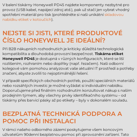
V balení tiskárny Honeywell PD45 najdete komponenty nezbytné pro
provoz (USB kabel, napájecí zdroj atd.), pak už stačí jen vybrat vhodný
spotřební materiál pro tisk (prohlédněte si naši unikátní
skladovou
nabídku etiket v kotoučích
).
NEJSTE SI JISTI, KTERÉ PRODUKTOVÉ
ČÍSLO HONEYWELL JE IDEÁLNÍ?
Při B2B nákupních rozhodnutích je kriticky důležitá technologická
kompatibilita a dlouhodobá provozní bezpečnost.
Tiskárna etiket
Honeywell PD45
je dostupná v různých konfiguracích, které se liší
rozlišením, rozhraním nebo doplňky (např. řezačem). Naši odborní
kolegové vám pomohou analyzovat vaše aktuální IT prostředí a potřeby
značení, abyste zvolili to nejoptimálnější řešení.
V případě specifických obchodních potřeb, použití speciálních materiálů
nebo rozsáhlých investic je možné vyžádat si individuální nabídku.
Doporučujeme před finálním rozhodnutím konzultovat nákup s naším
prodejním týmem, aby všechny prvky identifikačního systému – od
tiskárny přes barvicí pásky až po etikety – byly v dokonalém souladu.
BEZPLATNÁ TECHNICKÁ PODPORA A
POMOC PŘI INSTALACI
V rámci našeho odborného zázemí poskytujeme všem koncovým
uživatelům 90denní bezplatnou pomoc při zprovoznění zařízení. Tato