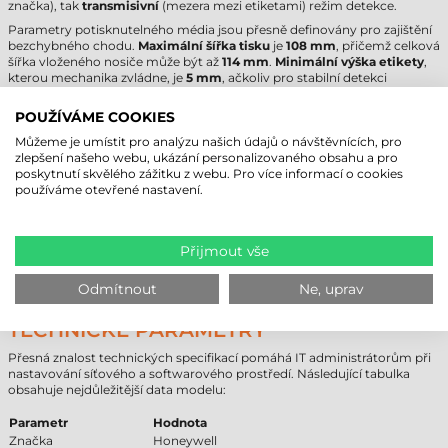
značka), tak
transmisivní
(mezera mezi etiketami) režim detekce.
Parametry potisknutelného média jsou přesně definovány pro zajištění
bezchybného chodu.
Maximální šířka tisku
je
108 mm
, přičemž celková
šířka vloženého nosiče může být až
114 mm
.
Minimální výška etikety
,
kterou mechanika zvládne, je
5 mm
, ačkoliv pro stabilní detekci
doporučujeme výšku nad 20 mm. Tloušťka média se může pohybovat
mezi 0,076 mm a 0,224 mm, což pokrývá škálu od tenkého papíru až po
POUŽÍVÁME COOKIES
silnější kartony nebo plastové materiály.
Můžeme je umístit pro analýzu našich údajů o návštěvnících, pro
Vzhledem k tomu, že zařízení funguje i v termotransferovém režimu, je
zlepšení našeho webu, ukázání personalizovaného obsahu a pro
nezbytné používat vhodnou
termotransferovou pásku
. Průměr dutinky
poskytnutí skvělého zážitku z webu. Pro více informací o cookies
barvicí pásky je 25,4 mm (1 palec) a směr návinu je Ink-Out (barvicí
používáme otevřené nastavení.
vrstva vně). Důležitým odborným pravidlem je, že barvicí páska musí
být minimálně o 2 mm širší než etiketa, aby chránila tiskovou hlavu před
přímým třením a elektrostatickým výbojem. Etikety vyrobené TT
procesem jsou odolné vůči chemikáliím i otěru, což je ve výrobním
Přijmout vše
prostředí základní požadavek.
Odmítnout
Ne, uprav
TISKÁRNA ETIKET HONEYWELL PD45 –
TECHNICKÉ PARAMETRY
Přesná znalost technických specifikací pomáhá IT administrátorům při
nastavování síťového a softwarového prostředí. Následující tabulka
obsahuje nejdůležitější data modelu:
Parametr
Hodnota
Značka
Honeywell