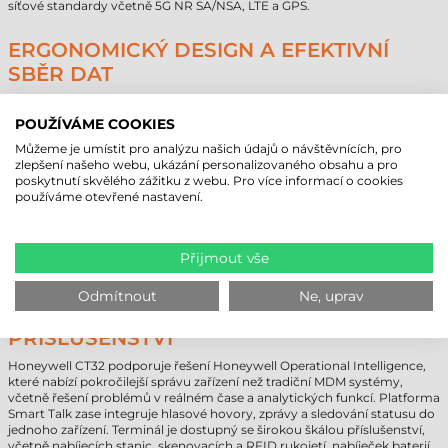
síťové standardy včetně 5G NR SA/NSA, LTE a GPS.
ERGONOMICKÝ DESIGN A EFEKTIVNÍ
SBĚR DAT
Mobilní terminál Honeywell CT32 je vybaven inovativním skenovacím
motorem FlexRange™, který umožňuje rychlé a přesné snímání
POUŽÍVÁME COOKIES
čárových kódů až ze vzdálenosti 11 metrů. Zelený zaměřovací bod je
Můžeme je umístit pro analýzu našich údajů o návštěvnících, pro
dobře viditelný i na přímém slunci, díky čemuž je zařízení vhodné i pro
zlepšení našeho webu, ukázání personalizovaného obsahu a pro
venkovní použití. Technologie kombinuje krátký i dlouhý dosah v
poskytnutí skvělého zážitku z webu. Pro více informací o cookies
jednom kompaktním zařízení, čímž zjednodušuje provoz a snižuje
používáme otevřené nastavení.
náklady na správu zařízení.
To vše je zabalené v tenkém těle s tloušťkou pouhých 13,9 mm a
hmotností 269 gramů, které se pohodlně používá i jednou rukou, vejde
se do kapsy a díky ergonomickému designu je vhodné pro celodenní
Přijmout vše
práci.
Odmítnout
Ne, uprav
PODNIKOVÝ SOFTWARE A
PŘÍSLUŠENSTVÍ
Honeywell CT32 podporuje řešení Honeywell Operational Intelligence,
které nabízí pokročilejší správu zařízení než tradiční MDM systémy,
včetně řešení problémů v reálném čase a analytických funkcí. Platforma
Smart Talk zase integruje hlasové hovory, zprávy a sledování statusu do
jednoho zařízení. Terminál je dostupný se širokou škálou příslušenství,
včetně nabíjecích stanic, skenovacích a RFID rukojetí, nabíječek baterií