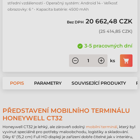
střední vzdáleností • Operačný systém: Android 14 • Veľkosť
obrazovky: 6 " • Kapacita batérie: 4500 mAh
20 662,48 CZK
Bez DPH
(
25 414,85 CZK
)
3-5 pracovných dní
ks
POPIS
PARAMETRY
SOUVISEJÍCÍ PRODUKTY
P
PŘEDSTAVENÍ MOBILNÍHO TERMINÁLU
HONEYWELL CT32
Honeywell CT32 je lehký, ale zároveň odolný
mobilní terminál
, který byl
vyvinut speciálně pro potřeby maloobchodu, logistiky a skladování.
Díky 6" (15,2 cm) Full HD displeji je zařízení dobře čitelné jak v interiéru,