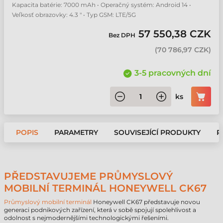
Kapacita batérie: 7000 mAh • Operačný systém: Android 14 •
Veľkosť obrazovky: 4.3 " • Typ GSM: LTE/5G
57 550,38 CZK
Bez DPH
(
70 786,97 CZK
)
3-5 pracovných dní
ks
POPIS
PARAMETRY
SOUVISEJÍCÍ PRODUKTY
P
PŘEDSTAVUJEME PRŮMYSLOVÝ
MOBILNÍ TERMINÁL HONEYWELL CK67
Průmyslový mobilní terminál
Honeywell CK67 představuje novou
generaci podnikových zařízení, která v sobě spojují spolehlivost a
odolnost s nejmodernějšími technologickými řešeními.