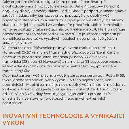
Díky ergonomickému designu jej lze pohodlně používat i při
dlouhodobé práci, čímž zvyšuje efektivitu. Jeho 4,3palcový (10,9 cm)
dotykový displej chráněný sklem Gorilla Glass 7 podporuje vícedotykové
zadávání údajů, díky čemuž se snadno používá a je odolný vůči
případným škrábancům a nárazům. Displej je dobře čitelný i na silném
slunci, takže jej lze použít i ve venkovním prostředí. Mobilní terminál je
volitelně dostupný také se čtecí hlavou FlexRange XLR, která umožňuje
přesné snímání ze vzdálenosti až 24 metrů. To je užitečné zejména při
identifikaci produktů ve vysokých regálech nebo při správě větších
skladových ploch.
Volitelná rozložení klávesnice průmyslového mobilního terminálu
Honeywell CK67 Vám umožňují snadno přizpůsobit zařízení různým
pracovním prostředím: alfanumerická (51 nebo 53 klávesová),
numerická (38 nebo 42 klávesová) a numerická (31 klávesová) verze s
velkými tlačítky Vám umožňuje snadno vybrat ten nejoptimálnější
model daný úkol.
Odolnost zařízení vůči prachu a vodě je zaručena certifikací IP65 a IP68,
takže je schopen spolehlivého výkonu i v těch nejextrémnějších
podmínkách. Mobilní terminál je navíc odolný vůči náhodným pádům z
výšky až 2,4 metru, což ještě zvyšuje jeho odolnost. teplotním rozsahu
od -20 °C do 50 °C, díky čemuž je vynikající volbou pro použití v
chladírnách, venkovních prostorách nebo jiných extrémních
prostředích.
INOVATIVNÍ TECHNOLOGIE A VYNIKAJÍCÍ
VÝKON