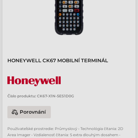
HONEYWELL CK67 MOBILNÍ TERMINÁL
Číslo produktu:
CK67-X1N-5ES1D0G
Porovnání
Používateľské prostredie: Průmyslový • Technológia čítania: 2D
Area Imager • Vzdialenosť čítania: S extra dlouhým dosahem •