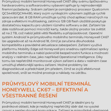
Průmyslový mobilní terminál Honeywell CK67 díky svému špičkovému
hardwarovému a softwarovému vybavení splňuje ty nejmodernější
firemní požadavky. Srdcem zařízení je osmijádrový procesor Qualcomm
QCS4490/QCM4490, který svým vynikajícím výkonem zajišťuje rychlé
zpracování dat. 8 GB RAM umožňuje rychlý chod aplikací náročných na
zdroje a efektivní multitasking, zatímco 128 GB flash úložiště poskytuje
dostatečnou kapacitu pro uložení různého softwaru a dat. Zařízení lze
dále rozšiřovat pomocí microSD karty, takže úložný prostor lze zvětšit
až na 2 TB, což nabízí ještě větší flexibilitu a přizpůsobivost. Operační
systém Android 14 průmyslového mobilního terminálu Honeywell CK67
lze upgradovat až na Android 18, čímž je zaručena dlouhodobá
kompatibilita a pravidelné aktualizace zabezpečení. Zařízení využívá
platformu Mobility Edge od Honeywell pro snadnou optimalizaci správy
mobilního terminálu a nabízí pokročilé bezpečnostní funkce a možnosti
analýzy v reálném čase, jako například Operational Intelligence. Díky
tomu lze nepřetržitě monitorovat výkon zařízení a data v reálném čase
umožňují efektivnější správu zařízení. Možné problémy lze
diagnostikovat a předcházet jim předem, čímž se zvýší efektivnost
společnosti, sníží se možné prostoje a náklady na údržbu.
PRŮMYSLOVÝ MOBILNÍ TERMINÁL
HONEYWELL CK67 – EFEKTIVNÍ A
VŠESTRANNÉ ŘEŠENÍ
Průmyslový mobilní terminál Honeywell CK67 je ideální pro ty
podnikové oblasti, kde je nezbytný nepřetržitý sběr dat na vysoké
úrovni a nepřerušovaná komunikace. Zařízení je mimořádně všestranné,