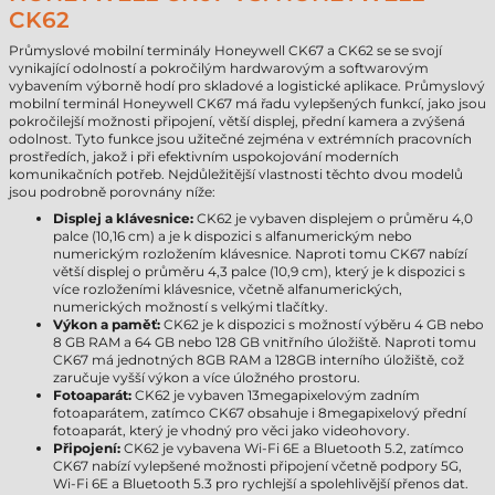
CK62
Průmyslové mobilní terminály Honeywell CK67 a CK62 se se svojí
vynikající odolností a pokročilým hardwarovým a softwarovým
vybavením výborně hodí pro skladové a logistické aplikace. Průmyslový
mobilní terminál Honeywell CK67 má řadu vylepšených funkcí, jako jsou
pokročilejší možnosti připojení, větší displej, přední kamera a zvýšená
odolnost. Tyto funkce jsou užitečné zejména v extrémních pracovních
prostředích, jakož i při efektivním uspokojování moderních
komunikačních potřeb. Nejdůležitější vlastnosti těchto dvou modelů
jsou podrobně porovnány níže:
Displej a klávesnice:
CK62 je vybaven displejem o průměru 4,0
palce (10,16 cm) a je k dispozici s alfanumerickým nebo
numerickým rozložením klávesnice. Naproti tomu CK67 nabízí
větší displej o průměru 4,3 palce (10,9 cm), který je k dispozici s
více rozloženími klávesnice, včetně alfanumerických,
numerických možností s velkými tlačítky.
Výkon a paměť:
CK62 je k dispozici s možností výběru 4 GB nebo
8 GB RAM a 64 GB nebo 128 GB vnitřního úložiště. Naproti tomu
CK67 má jednotných 8GB RAM a 128GB interního úložiště, což
zaručuje vyšší výkon a více úložného prostoru.
Fotoaparát:
CK62 je vybaven 13megapixelovým zadním
fotoaparátem, zatímco CK67 obsahuje i 8megapixelový přední
fotoaparát, který je vhodný pro věci jako videohovory.
Připojení:
CK62 je vybavena Wi-Fi 6E a Bluetooth 5.2, zatímco
CK67 nabízí vylepšené možnosti připojení včetně podpory 5G,
Wi-Fi 6E a Bluetooth 5.3 pro rychlejší a spolehlivější přenos dat.