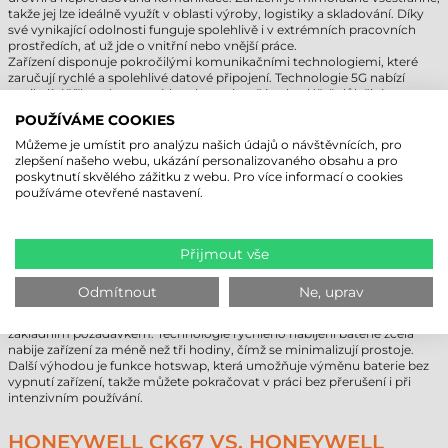
takže jej lze ideálně využít v oblasti výroby, logistiky a skladování. Díky
své vynikající odolnosti funguje spolehlivě i v extrémních pracovních
prostředích, ať už jde o vnitřní nebo vnější práce.
Zařízení disponuje pokročilými komunikačními technologiemi, které
zaručují rychlé a spolehlivé datové připojení. Technologie 5G nabízí
vynikající šířku pásma a nízkou latenci, což je obzvláště důležité pro
sledování zásob v reálném čase nebo přenos dat ve velkém měřítku. Wi-
POUŽÍVÁME COOKIES
Fi 6E zajišťuje nepřerušovaný provoz i v přetížených síťových
prostředích, zatímco Bluetooth 5.3 umožňuje snadné a stabilní připojení
Můžeme je umístit pro analýzu našich údajů o návštěvnících, pro
k různým perifériím, jako jsou tiskárny nebo sluchátka.
zlepšení našeho webu, ukázání personalizovaného obsahu a pro
Průmyslový mobilní terminál Honeywell CK67 je dostupný s
poskytnutí skvělého zážitku z webu. Pro více informací o cookies
množstvím příslušenství, jako jsou dokovací stanice, pistolové rukojeti a
používáme otevřené nastavení.
ochranná pouzdra, která ještě více zvyšují všestrannost zařízení. Zařízení
je navíc kompatibilní is předchozím příslušenstvím Honeywell, takže jej
lze snadno integrovat do stávajících firemních systémů. Tato flexibilita a
modularita dělají ze zařízení nákladově efektivní a spolehlivou investici z
Přijmout vše
dlouhodobého hlediska a zároveň výrazně zvyšují efektivitu a
produktivitu společnosti.
Odmítnout
Ne, uprav
Díky 7000 mAh baterii má zařízení výjimečně dlouhou dobu provozu,
což je ideální řešení při dlouhých změnách, kde je nepřetržitý provoz
základním požadavkem. Technologie rychlého nabíjení baterie zcela
nabije zařízení za méně než tři hodiny, čímž se minimalizují prostoje.
Další výhodou je funkce hotswap, která umožňuje výměnu baterie bez
vypnutí zařízení, takže můžete pokračovat v práci bez přerušení i při
intenzivním používání.
HONEYWELL CK67 VS. HONEYWELL