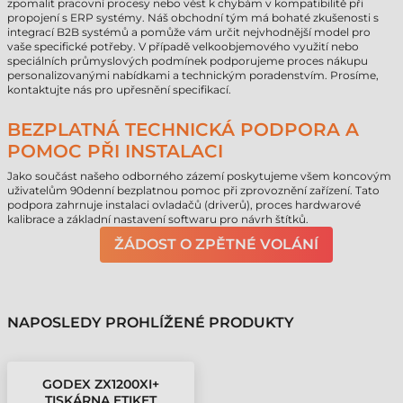
zpomalit pracovní procesy nebo vést k chybám v kompatibilitě při
propojení s ERP systémy. Náš obchodní tým má bohaté zkušenosti s
integrací B2B systémů a pomůže vám určit nejvhodnější model pro
vaše specifické potřeby. V případě velkoobjemového využití nebo
speciálních průmyslových podmínek podporujeme proces nákupu
personalizovanými nabídkami a technickým poradenstvím. Prosíme,
kontaktujte nás pro upřesnění specifikací.
BEZPLATNÁ TECHNICKÁ PODPORA A
POMOC PŘI INSTALACI
Jako součást našeho odborného zázemí poskytujeme všem koncovým
uživatelům 90denní bezplatnou pomoc při zprovoznění zařízení. Tato
podpora zahrnuje instalaci ovladačů (driverů), proces hardwarové
kalibrace a základní nastavení softwaru pro návrh štítků.
ŽÁDOST O ZPĚTNÉ VOLÁNÍ
NAPOSLEDY PROHLÍŽENÉ PRODUKTY
GODEX ZX1200XI+
TISKÁRNA ETIKET