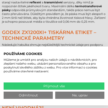
starají nastavitelné
reflexní
a
transmisivní
senzory, díky nimž je
rozpoznán štítek jakéhokoli tvaru. Maximální délka
termotransferové
pásky
odpovídá průmyslovým standardům, takže práce nemusí být
často přerušována. Důležitým pravidlem je, že páska musí být alespoň o
2 mm širší než štítek, aby byla chráněna životnost tiskové hlavy. Zařízení
je schopno posouvat média o tloušťce od 0,06 mm do 0,25 mm.
GODEX ZX1200XI+ TISKÁRNA ETIKET –
TECHNICKÉ PARAMETRY
Následující tabulka shrnuje nejdůležitější technické údaje pro podporu
vašeho nákupního rozhodnutí.
POUŽÍVÁME COOKIES
Parametr
Hodnota / Údaj
Můžeme je umístit pro analýzu našich údajů o návštěvnících, pro
Značka
Godex
zlepšení našeho webu, ukázání personalizovaného obsahu a pro
Model
ZX1200Xi+
poskytnutí skvělého zážitku z webu. Pro více informací o cookies
Kategorie
střední třída
používáme otevřené nastavení.
Technologie
termotransferová
Rozlišení
203 dpi
Max. rychlost tisku
356 mm/s
Přijmout vše
Rozhraní
USB
,
RS232
,
Ethernet
Záruka
12 měsíců
(na hlavu
6 měsíců
)
Odmítnout
Ne, uprav
OBLASTI POUŽITÍ A „KDY TATO VOLBA