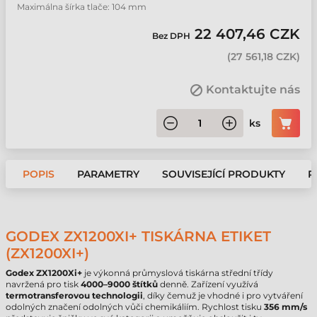
Maximálna šírka tlače: 104 mm
22 407,46 CZK
Bez DPH
(
27 561,18 CZK
)
Kontaktujte nás
ks
POPIS
PARAMETRY
SOUVISEJÍCÍ PRODUKTY
P
GODEX ZX1200XI+ TISKÁRNA ETIKET
(ZX1200XI+)
Godex ZX1200Xi+
je výkonná průmyslová tiskárna střední třídy
navržená pro tisk
4000–9000 štítků
denně. Zařízení využívá
termotransferovou technologii
, díky čemuž je vhodné i pro vytváření
odolných značení odolných vůči chemikáliím. Rychlost tisku
356 mm/s