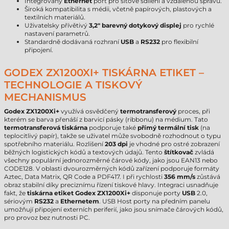
Integrovaný
Ethernet
port pro síťové sdílení a vzdálenou správu.
Široká kompatibilita s médii, včetně papírových, plastových a
textilních materiálů.
Uživatelsky přívětivý
3,2" barevný dotykový displej
pro rychlé
nastavení parametrů.
Standardně dodávaná rozhraní
USB
a
RS232
pro flexibilní
připojení.
GODEX ZX1200XI+ TISKÁRNA ETIKET –
TECHNOLOGIE A TISKOVÝ
MECHANISMUS
Godex ZX1200Xi+
využívá osvědčený
termotransferový
proces, při
kterém se barva přenáší z barvicí pásky (ribbonu) na médium. Tato
termotransferová tiskárna
podporuje také
přímý termální tisk
(na
teplocitlivý papír), takže se uživatel může svobodně rozhodnout o typu
spotřebního materiálu. Rozlišení
203 dpi
je vhodné pro ostré zobrazení
běžných logistických kódů a textových údajů. Tento
štítkovač
zvládá
všechny populární jednorozměrné čárové kódy, jako jsou EAN13 nebo
CODE128. V oblasti dvourozměrných kódů zařízení podporuje formáty
Aztec, Data Matrix, QR Code a PDF417. I při rychlosti
356 mm/s
zůstává
obraz stabilní díky preciznímu řízení tiskové hlavy. Integraci usnadňuje
fakt, že
tiskárna etiket Godex ZX1200Xi+
disponuje porty
USB
2.0,
sériovým
RS232
a
Ethernetem
. USB Host porty na předním panelu
umožňují připojení externích periferií, jako jsou snímače čárových kódů,
pro provoz bez nutnosti PC.