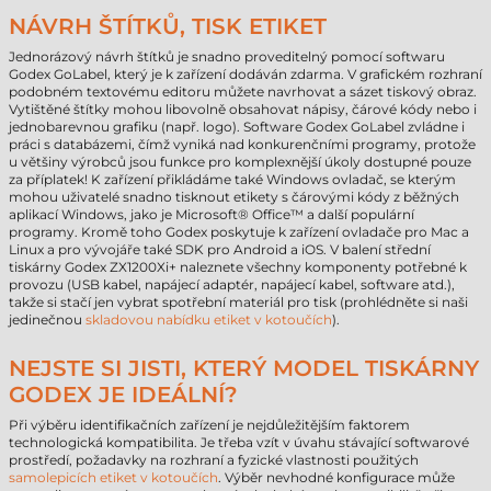
NÁVRH ŠTÍTKŮ, TISK ETIKET
Jednorázový návrh štítků je snadno proveditelný pomocí softwaru
Godex GoLabel, který je k zařízení dodáván zdarma. V grafickém rozhraní
podobném textovému editoru můžete navrhovat a sázet tiskový obraz.
Vytištěné štítky mohou libovolně obsahovat nápisy, čárové kódy nebo i
jednobarevnou grafiku (např. logo). Software Godex GoLabel zvládne i
práci s databázemi, čímž vyniká nad konkurenčními programy, protože
u většiny výrobců jsou funkce pro komplexnější úkoly dostupné pouze
za příplatek! K zařízení přikládáme také Windows ovladač, se kterým
mohou uživatelé snadno tisknout etikety s čárovými kódy z běžných
aplikací Windows, jako je Microsoft® Office™ a další populární
programy. Kromě toho Godex poskytuje k zařízení ovladače pro Mac a
Linux a pro vývojáře také SDK pro Android a iOS. V balení střední
tiskárny Godex ZX1200Xi+ naleznete všechny komponenty potřebné k
provozu (USB kabel, napájecí adaptér, napájecí kabel, software atd.),
takže si stačí jen vybrat spotřební materiál pro tisk (prohlédněte si naši
jedinečnou
skladovou nabídku etiket v kotoučích
).
NEJSTE SI JISTI, KTERÝ MODEL TISKÁRNY
GODEX JE IDEÁLNÍ?
Při výběru identifikačních zařízení je nejdůležitějším faktorem
technologická kompatibilita. Je třeba vzít v úvahu stávající softwarové
prostředí, požadavky na rozhraní a fyzické vlastnosti použitých
samolepicích etiket v kotoučích
. Výběr nevhodné konfigurace může