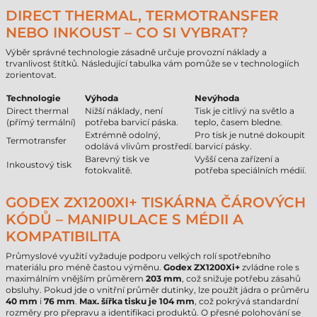
DIRECT THERMAL, TERMOTRANSFER
NEBO INKOUST – CO SI VYBRAT?
Výběr správné technologie zásadně určuje provozní náklady a
trvanlivost štítků. Následující tabulka vám pomůže se v technologiích
zorientovat.
Technologie
Výhoda
Nevýhoda
Direct thermal
Nižší náklady, není
Tisk je citlivý na světlo a
(přímý termální)
potřeba barvicí páska.
teplo, časem bledne.
Extrémně odolný,
Pro tisk je nutné dokoupit
Termotransfer
odolává vlivům prostředí.
barvicí pásky.
Barevný tisk ve
Vyšší cena zařízení a
Inkoustový tisk
fotokvalitě.
potřeba speciálních médií.
GODEX ZX1200XI+ TISKÁRNA ČÁROVÝCH
KÓDŮ – MANIPULACE S MÉDII A
KOMPATIBILITA
Průmyslové využití vyžaduje podporu velkých rolí spotřebního
materiálu pro méně častou výměnu.
Godex ZX1200Xi+
zvládne role s
maximálním vnějším průměrem
203 mm
, což snižuje potřebu zásahů
obsluhy. Pokud jde o vnitřní průměr dutinky, lze použít jádra o průměru
40 mm
i
76 mm
.
Max. šířka tisku je 104 mm
, což pokrývá standardní
rozměry pro přepravu a identifikaci produktů. O přesné polohování se