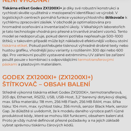
NENÍ VHODNÁ?“
Tiskárna etiket Godex ZX1200Xi+
je díky své robustní konstrukci a
rychlosti skvěle využitelná v mezioperační identifikaci ve výrobě. V
logistických centrech pomáhá funkce vysokorychlostního
štítkovače
k
rychlému zpracování zásilek. V obchodě je optimalizována pro
hromadné oceňování a inventarizační úkoly. V lékařských laboratořích
je tato technologie vhodná pro přesné a trvanlivé značení vzorků. Tento
model se nedoporučuje, pokud denní potřeba nepřesahuje 500–1000
štítků; v takovém případě může být nákladově efektivnější volbou stolní
tiskárna etiket
. Pokud potřebujete tisknout výhradně drobné texty nebo
hustou grafiku, vhodnější jsou varianty s rozlišením 300 dpi nebo 600
dpi. Pro venkovní použití vystavené extrémnímu UV záření lze zařízení
použít pouze v kombinaci s odpovídajícími
termotransferovými
páskami
a plastovým materiálem.
GODEX ZX1200XI+ (ZX1200XI+)
ŠTÍTKOVAČ – OBSAH BALENÍ
Středně výkonná tiskárna etiket Godex ZX1200Xi+, termotransferová,
203 dpi, Ethernet, RS232, USB, USB-Host, 3,2" barevný dotykový displej,
max. šířka materiálu: 118 mm, 256 MB Flash, 256 MB RAM, max. šířka
tisku: 104 mm, max. rychlost tisku: 356 mm/s, senzor Black Mark, senzor
Gap. Je důležité si uvědomit, že k modelu daného výrobce patří různé
produktové kódy, které se mohou lišit funkcemi, obsahem balení atd.
Proto je vždy nutné definovat přesné požadavky a na jejich základě
vybrat správnou tiskárnu čárových kódů.