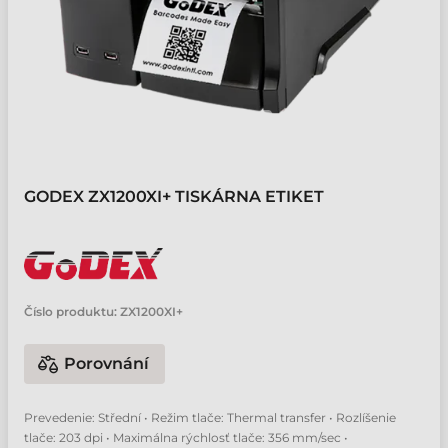
GODEX ZX1200XI+ TISKÁRNA ETIKET
Číslo produktu:
ZX1200XI+
Porovnání
Prevedenie: Střední • Režim tlače: Thermal transfer • Rozlíšenie
tlače: 203 dpi • Maximálna rýchlosť tlače: 356 mm/sec •