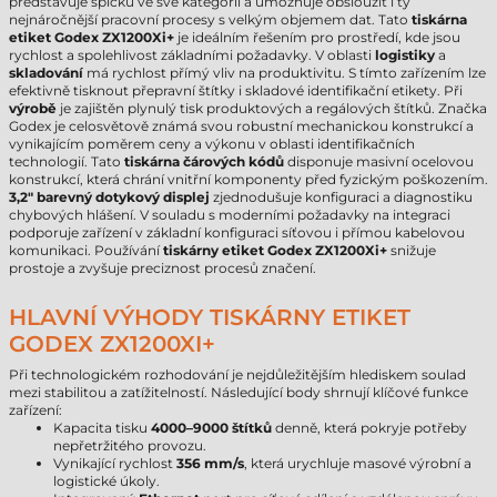
představuje špičku ve své kategorii a umožňuje obsloužit i ty
nejnáročnější pracovní procesy s velkým objemem dat. Tato
tiskárna
etiket Godex ZX1200Xi+
je ideálním řešením pro prostředí, kde jsou
rychlost a spolehlivost základními požadavky. V oblasti
logistiky
a
skladování
má rychlost přímý vliv na produktivitu. S tímto zařízením lze
efektivně tisknout přepravní štítky i skladové identifikační etikety. Při
výrobě
je zajištěn plynulý tisk produktových a regálových štítků. Značka
Godex je celosvětově známá svou robustní mechanickou konstrukcí a
vynikajícím poměrem ceny a výkonu v oblasti identifikačních
technologií. Tato
tiskárna čárových kódů
disponuje masivní ocelovou
konstrukcí, která chrání vnitřní komponenty před fyzickým poškozením.
3,2" barevný dotykový displej
zjednodušuje konfiguraci a diagnostiku
chybových hlášení. V souladu s moderními požadavky na integraci
podporuje zařízení v základní konfiguraci síťovou i přímou kabelovou
komunikaci. Používání
tiskárny etiket Godex ZX1200Xi+
snižuje
prostoje a zvyšuje preciznost procesů značení.
HLAVNÍ VÝHODY TISKÁRNY ETIKET
GODEX ZX1200XI+
Při technologickém rozhodování je nejdůležitějším hlediskem soulad
mezi stabilitou a zatížitelností. Následující body shrnují klíčové funkce
zařízení:
Kapacita tisku
4000–9000 štítků
denně, která pokryje potřeby
nepřetržitého provozu.
Vynikající rychlost
356 mm/s
, která urychluje masové výrobní a
logistické úkoly.