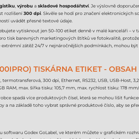
gistiku
,
výrobu
a
skladové hospodářství
. Je výslovně doporučen
st rozlišení
300 dpi
. Skvěle se hodí pro značení elektronických s
ostí uvádět přesné textové údaje.
ebujete vytisknout jen 50–100 etiket denně v malé kanceláři – v
el pro tisk barevných marketingových štítků ve fotokvalitě, prot
e extrémní zátěž 24/7 v nejnáročnějších podmínkách, mohou být a
00IPRO) TISKÁRNA ETIKET - OBSAH
, termotransferová, 300 dpi, Ethernet, RS232, USB, USB-Host, 3,2
GB RAM, max. šířka tisku: 105,7 mm, max. rychlost tisku: 178 mm/
robce spadá více produktových čísel, která se mohou lišit funkce
eby a na základě toho vybrat správné produktové číslo, aby se 
mu softwaru Godex GoLabel, ve kterém můžete v grafickém rozh