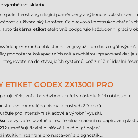
ve
výrobě
i ve
skladu
.
 spolehlivost a vynikající poměr ceny a výkonu v oblasti identi
ečnost a uživatelský komfort. Celokovová konstrukce chrání vni
k. Tato
tiskárna etiket
efektivně podporuje každodenní práci v 
svědčuje v mnoha oblastech. Lze ji využít pro tisk regálových št
Díky podpoře velkokapacitních rolí a rychlému zpracování dat je s
integrovatelná do stávajících systémů, což z ní činí ideální řešení
 ETIKET GODEX ZX1300I PRO
orují efektivní a bezchybnou práci v následujících oblastech:
elnost i u velmi malého písma a hustých 2D kódů.
určuje pro intenzivní skladové a výrobní využití.
sku
lze vytvářet odolné a neotřetelné značení na papírové i plast
232
umožňují flexibilní síťové i lokální připojení.
 intuitivní rozhraní pro nastavení a diagnostiku.