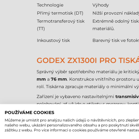
Technologie
Výhody
Přímý termotisk (DT)
Nižší provozní náklad
Termotransferový tisk
Extrémně odolný tisk 
(TT)
materiálů.
Inkoustový tisk
Barevný tisk ve fotok
GODEX ZX1300I PRO TIS
Správný výběr spotřebního materiálu je kritic
mm
a
76 mm
. Konstrukce vnitřního prostoru 
rolí. Tiskárna zpracuje materiály o minimální 
Zařízení je vybaveno nastavitelnými
transmisi
polohování, ať už jde o etikety s mezerou, ko
0,25 mm, což umožňuje použití široké škály mate
POUŽÍVÁME COOKIES
Můžeme je umístit pro analýzu našich údajů o návštěvnících, pro zlepšen
Jelikož je
Godex ZX1300i PRO
termotransferov
našeho webu, ukázání personalizovaného obsahu a pro poskytnutí skvě
standardům, což výrazně zvyšuje efektivitu. Důl
zážitku z webu. Pro více informací o cookies používáme otevřené nastav
před přímým třením a elektrostatickými výboji