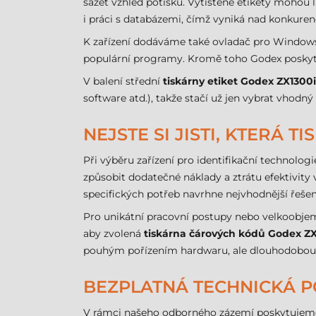
sázet vzhled potisku. Vytištěné etikety mohou 
i práci s databázemi, čímž vyniká nad konkuren
K zařízení dodáváme také ovladač pro Windows, 
populární programy. Kromě toho Godex poskytu
V balení střední
tiskárny etiket
Godex ZX1300
software atd.), takže stačí už jen vybrat vhodn
NEJSTE SI JISTI, KTERÁ 
Při výběru zařízení pro identifikační technolo
způsobit dodatečné náklady a ztrátu efektivit
specifických potřeb navrhne nejvhodnější řešen
Pro unikátní pracovní postupy nebo velkoobje
aby zvolená
tiskárna čárových kódů
Godex ZX
pouhým pořízením hardwaru, ale dlouhodobou t
BEZPLATNÁ TECHNICKÁ P
V rámci našeho odborného zázemí poskytujeme 