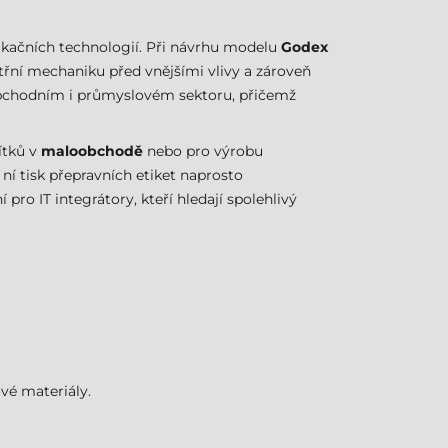
fikačních technologií. Při návrhu modelu
Godex
třní mechaniku před vnějšími vlivy a zároveň
obchodním i průmyslovém sektoru, přičemž
ítků v
maloobchodě
nebo pro výrobu
 ní tisk přepravních etiket naprosto
 pro IT integrátory, kteří hledají spolehlivý
ové materiály.