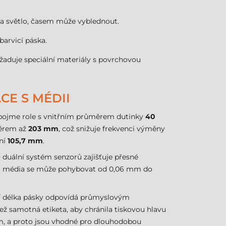
lo a světlo, časem může vyblednout.
barvicí páska.
yžaduje speciální materiály s povrchovou
CE S MÉDII
í pojme role s vnitřním průměrem dutinky
40
ěrem až
203 mm
, což snižuje frekvenci výměny
ní
105,7 mm
.
 duální systém senzorů zajišťuje přesné
šťka média se může pohybovat od 0,06 mm do
í délka pásky odpovídá průmyslovým
ež samotná etiketa, aby chránila tiskovou hlavu
ům, a proto jsou vhodné pro dlouhodobou