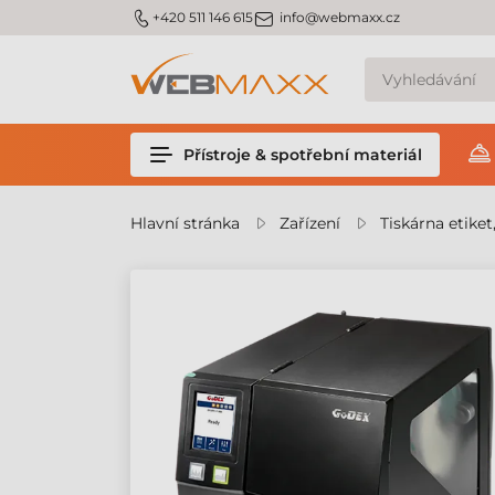
m_phone
m_email
+420 511 146 615
info@webmaxx.cz
Přístroje & spotřební materiál
Hlavní stránka
Zařízení
Tiskárna etiket