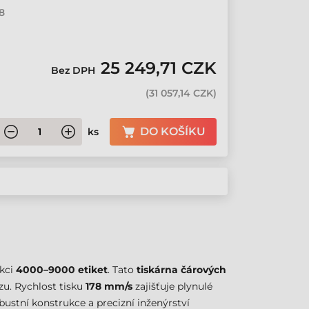
78
25 249,71 CZK
Bez DPH
(
31 057,14 CZK
)
DO KOŠÍKU
ks
ukci
4000–9000 etiket
. Tato
tiskárna čárových
zu. Rychlost tisku
178 mm/s
zajišťuje plynulé
ustní konstrukce a precizní inženýrství