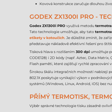
Kovová konstrukce zaručuje dlouhou živo
GODEX ZX1300I PRO - T
Godex ZX1300i PRO
využívá metodu
termotra
Tato technologie umožňuje, aby tato
termotra
etikety v kotoučích
. Je důležité zmínit, že zař
představuje nákladově efektivní řešení pro štítk
Tisková hlava s rozlišením
300 dpi
umožňuje pre
CODE128) i 2D kódy (např. Aztec, Data Matrix, Q
Flash paměti, které zajišťují rychlé zpracování 
Širokou škálu integračních možností nabízejí 
802.1X poskytuje vynikající výkon v podnikovýc
systémů (Windows, Linux, Android, iOS) bez nut
PŘÍMÝ TERMOTISK, TERM
Výběr správné technologie tisku zásadně ovlivň