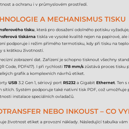
tnost a ochranu i v průmyslovém prostředí.
ECHNOLOGIE A MECHANISMUS TISKU
nsferového tisku
, která pro dosažení odolného potisku vyžaduje
nsferová tiskárna
tiskla ve vysoké kvalitě nejen na papírové, ale
ízení podporuje i režim přímého termotisku, kdy při tisku na teplo
y s krátkou životností.
cizní zobrazení dat. Zařízení je schopno tisknout všechny stand
R Code, PDF417). I při rychlosti
178 mm/s
zůstává proces tisku 
velkých grafik a komplexních návrhů etiket.
porty
USB
3.2 Gen 1, sériový port
RS232
a Gigabit
Ethernet
. Ten 
h sítích. Systém podporuje také nativní tisk PDF, což umožňuje
nosti instalace speciálních ovladačů.
OTRANSFER NEBO INKOUST – CO V
uje životnost etiket a provozní náklady. Následující tabulka vá