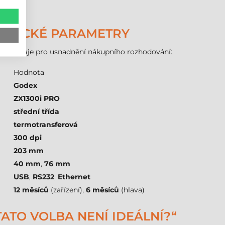
ECHNICKÉ PARAMETRY
hnické údaje pro usnadnění nákupního rozhodování:
Hodnota
Godex
ZX1300i PRO
střední třída
termotransferová
300 dpi
203 mm
40 mm
,
76 mm
USB
,
RS232
,
Ethernet
12 měsíců
(zařízení),
6 měsíců
(hlava)
TATO VOLBA NENÍ IDEÁLNÍ?“