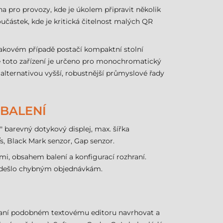
a pro provozy, kde je úkolem připravit několik
oučástek, kde je kritická čitelnost malých QR
 takovém případě postačí kompaktní stolní
ože toto zařízení je určeno pro monochromatický
lternativou vyšší, robustnější průmyslové řady
 BALENÍ
" barevný dotykový displej, max. šířka
s, Black Mark senzor, Gap senzor.
mi, obsahem balení a konfigurací rozhraní.
předešlo chybným objednávkám.
raní podobném textovému editoru navrhovat a