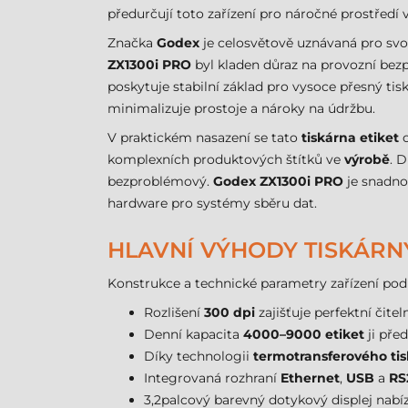
předurčují toto zařízení pro náročné prostředí 
Značka
Godex
je celosvětově uznávaná pro svou
ZX1300i PRO
byl kladen důraz na provozní bezp
poskytuje stabilní základ pro vysoce přesný tis
minimalizuje prostoje a nároky na údržbu.
V praktickém nasazení se tato
tiskárna etiket
o
komplexních produktových štítků ve
výrobě
. 
bezproblémový.
Godex ZX1300i PRO
je snadno 
hardware pro systémy sběru dat.
HLAVNÍ VÝHODY TISKÁRNY
Konstrukce a technické parametry zařízení podp
Rozlišení
300 dpi
zajišťuje perfektní čit
Denní kapacita
4000–9000 etiket
ji před
Díky technologii
termotransferového ti
Integrovaná rozhraní
Ethernet
,
USB
a
RS
3,2palcový barevný dotykový displej nabízí