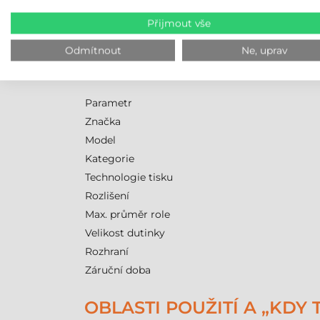
archivaci nebo venkovní značení.
Přijmout vše
GODEX ZX1300I PRO - T
Odmítnout
Ne, uprav
Následující tabulka shrnuje nejdůležitější tec
Parametr
Značka
Model
Kategorie
Technologie tisku
Rozlišení
Max. průměr role
Velikost dutinky
Rozhraní
Záruční doba
OBLASTI POUŽITÍ A „KDY 