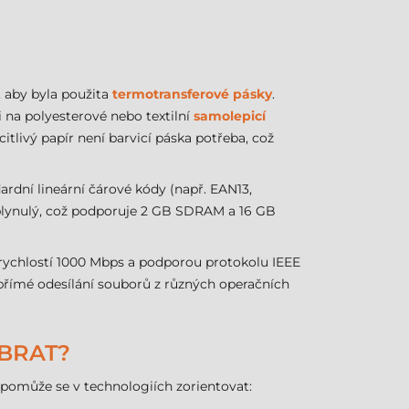
, aby byla použita
termotransferové pásky
.
 i na polyesterové nebo textilní
samolepicí
citlivý papír není barvicí páska potřeba, což
ardní lineární čárové kódy (např. EAN13,
plynulý, což podporuje 2 GB SDRAM a 16 GB
s rychlostí 1000 Mbps a podporou protokolu IEEE
 přímé odesílání souborů z různých operačních
YBRAT?
m pomůže se v technologiích zorientovat: