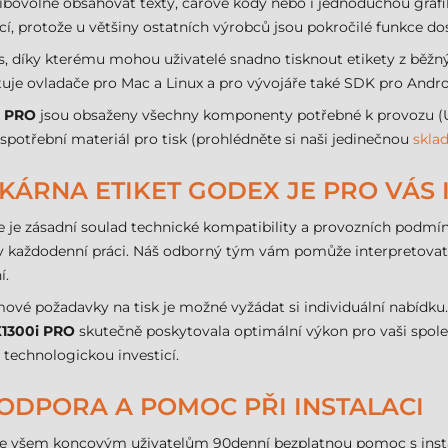
libovolně obsahovat texty, čárové kódy nebo i jednoduchou grafi
cí, protože u většiny ostatních výrobců jsou pokročilé funkce do
díky kterému mohou uživatelé snadno tisknout etikety z běžných
je ovladače pro Mac a Linux a pro vývojáře také SDK pro Andro
i PRO
jsou obsaženy všechny komponenty potřebné k provozu (USB
ý spotřební materiál pro tisk (prohlédněte si naši jedinečnou
skla
TISKÁRNA ETIKET GODEX JE PRO VÁS 
gie je zásadní soulad technické kompatibility a provozních pod
y v každodenní práci. Náš odborný tým vám pomůže interpretovat 
í.
mové požadavky na tisk je možné vyžádat si individuální nabíd
1300i PRO
skutečně poskytovala optimální výkon pro vaši spole
echnologickou investicí.
ODPORA A POMOC PŘI INSTALACI
všem koncovým uživatelům 90denní bezplatnou pomoc s instalac