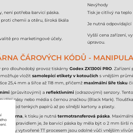
Nevýhody
y, není potřeba barvicí páska.
Tisk je citlivý na tep
proti chemii a otěru, široká škála
Je nutná odpovídající 
Vyšší cena zařízení, v
valitě pro marketingové účely.
úpravou.
KÁRNA ČÁROVÝCH KÓDŮ - MANIPULA
ký pro dlouhodobý provoz tiskárny
Godex ZX1300i PRO
. Zařízen
umožňuje vložit
samolepicí etikety v kotoučích
s vnějším prům
výšce 25,4 mm a šířce až 118 mm, přičemž
maximální šíře tisku
či
vními
(průsvitovými) a
reflektivními
(odrazovými) senzory. Tento
ntinuální pásy nebo média s černou značkou (Black Mark). Tlou
riálů od tenkých papírů až po silnější kartony a plasty.
í
á tiskárna
, k tisku je nutná
termotransferová páska
. Maximáln
lého
ežitým pravidlem je, že barvicí páska by měla být o 2 mm širší n
ení.
. Výtisky vytvořené TT procesem jsou odolné vůči vnějším vliv