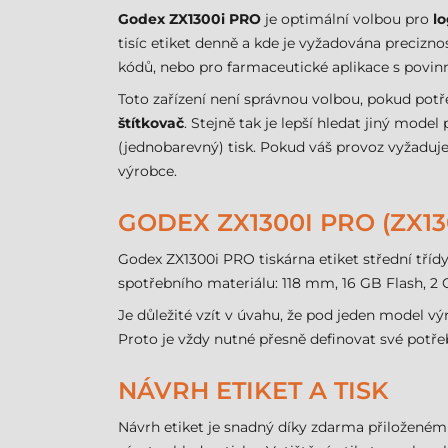
Godex ZX1300i PRO
je optimální volbou pro
lo
tisíc etiket denně a kde je vyžadována precizno
kódů, nebo pro farmaceutické aplikace s povinn
Toto zařízení není správnou volbou, pokud potř
štítkovač
. Stejně tak je lepší hledat jiný mod
(jednobarevný) tisk. Pokud váš provoz vyžaduj
výrobce.
GODEX ZX1300I PRO (ZX13
Godex ZX1300i PRO tiskárna etiket střední třídy
spotřebního materiálu: 118 mm, 16 GB Flash, 2 
Je důležité vzít v úvahu, že pod jeden model vý
Proto je vždy nutné přesně definovat své potř
NÁVRH ETIKET A TISK
Návrh etiket je snadný díky zdarma přiložené