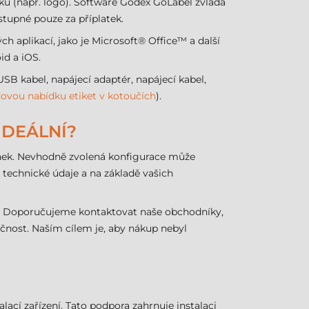
ku (např. logo). Software Godex GoLabel zvládá
stupné pouze za příplatek.
 aplikací, jako je Microsoft® Office™ a další
id a iOS.
 kabel, napájecí adaptér, napájecí kabel,
dovou nabídku etiket v kotoučích
).
IDEÁLNÍ?
mínek. Nevhodně zvolená konfigurace může
technické údaje a na základě vašich
ku. Doporučujeme kontaktovat naše obchodníky,
čnost. Naším cílem je, aby nákup nebyl
í zařízení. Tato podpora zahrnuje instalaci