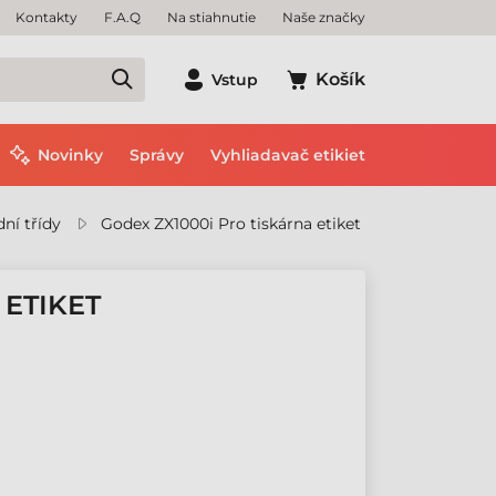
Kontakty
F.A.Q
Na stiahnutie
Naše značky
Košík
Vstup
Novinky
Správy
Vyhliadavač etikiet
dní třídy
Godex ZX1000i Pro tiskárna etiket
 ETIKET