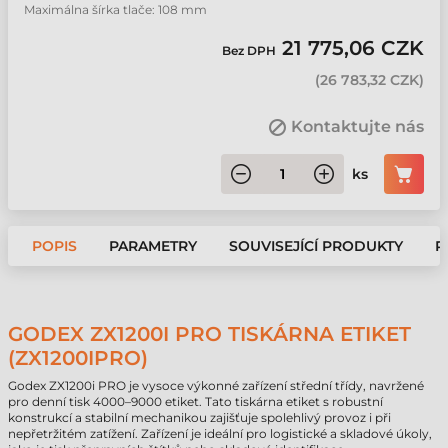
Maximálna šírka tlače: 108 mm
21 775,06 CZK
Bez DPH
(
26 783,32 CZK
)
Kontaktujte nás
ks
POPIS
PARAMETRY
SOUVISEJÍCÍ PRODUKTY
P
GODEX ZX1200I PRO TISKÁRNA ETIKET
(ZX1200IPRO)
Godex ZX1200i PRO je vysoce výkonné zařízení střední třídy, navržené
pro denní tisk 4000–9000 etiket. Tato tiskárna etiket s robustní
konstrukcí a stabilní mechanikou zajišťuje spolehlivý provoz i při
nepřetržitém zatížení. Zařízení je ideální pro logistické a skladové úkoly,