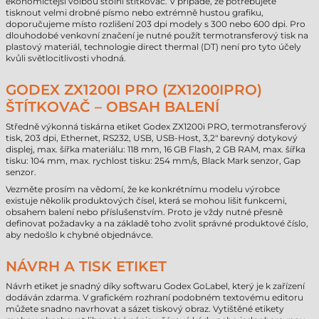
ekonomičtější volbou stolní štítkovač. V případě, že potřebujete
tisknout velmi drobné písmo nebo extrémně hustou grafiku,
doporučujeme místo rozlišení 203 dpi modely s 300 nebo 600 dpi. Pro
dlouhodobé venkovní značení je nutné použít termotransferový tisk na
plastový materiál, technologie direct thermal (DT) není pro tyto účely
kvůli světlocitlivosti vhodná.
GODEX ZX1200I PRO (ZX1200IPRO)
ŠTÍTKOVAČ – OBSAH BALENÍ
Středně výkonná tiskárna etiket Godex ZX1200i PRO, termotransferový
tisk, 203 dpi, Ethernet, RS232, USB, USB-Host, 3,2" barevný dotykový
displej, max. šířka materiálu: 118 mm, 16 GB Flash, 2 GB RAM, max. šířka
tisku: 104 mm, max. rychlost tisku: 254 mm/s, Black Mark senzor, Gap
senzor.
Vezměte prosím na vědomí, že ke konkrétnímu modelu výrobce
existuje několik produktových čísel, která se mohou lišit funkcemi,
obsahem balení nebo příslušenstvím. Proto je vždy nutné přesně
definovat požadavky a na základě toho zvolit správné produktové číslo,
aby nedošlo k chybné objednávce.
NÁVRH A TISK ETIKET
Návrh etiket je snadný díky softwaru Godex GoLabel, který je k zařízení
dodáván zdarma. V grafickém rozhraní podobném textovému editoru
můžete snadno navrhovat a sázet tiskový obraz. Vytištěné etikety