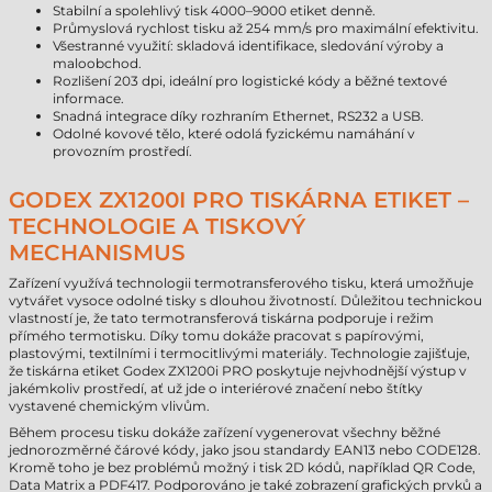
Stabilní a spolehlivý tisk 4000–9000 etiket denně.
Průmyslová rychlost tisku až 254 mm/s pro maximální efektivitu.
Všestranné využití: skladová identifikace, sledování výroby a
maloobchod.
Rozlišení 203 dpi, ideální pro logistické kódy a běžné textové
informace.
Snadná integrace díky rozhraním Ethernet, RS232 a USB.
Odolné kovové tělo, které odolá fyzickému namáhání v
provozním prostředí.
GODEX ZX1200I PRO TISKÁRNA ETIKET –
TECHNOLOGIE A TISKOVÝ
MECHANISMUS
Zařízení využívá technologii termotransferového tisku, která umožňuje
vytvářet vysoce odolné tisky s dlouhou životností. Důležitou technickou
vlastností je, že tato termotransferová tiskárna podporuje i režim
přímého termotisku. Díky tomu dokáže pracovat s papírovými,
plastovými, textilními i termocitlivými materiály. Technologie zajišťuje,
že tiskárna etiket Godex ZX1200i PRO poskytuje nejvhodnější výstup v
jakémkoliv prostředí, ať už jde o interiérové značení nebo štítky
vystavené chemickým vlivům.
Během procesu tisku dokáže zařízení vygenerovat všechny běžné
jednorozměrné čárové kódy, jako jsou standardy EAN13 nebo CODE128.
Kromě toho je bez problémů možný i tisk 2D kódů, například QR Code,
Data Matrix a PDF417. Podporováno je také zobrazení grafických prvků a