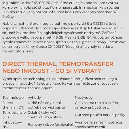
log, takže Godex ZX1200i PRO tiskárna etiket je vhodná i pro tvorbu
komplexních obrazů štítků. Kombinace stabilní mechaniky a rozlišení
203 dpi zaručuje výbornou čitelnost kódů pro všechny standardní
čtečky.
Nabídka rozhraní pro integraci zahrnuje porty USB a RS232 i síťové
připojení Ethernet. To umožňuje vzdálený přístup k tiskárně a sdílení v
síti, což je v moderních logistických systémech nezbytné. Zařízení
disponuje velkorysou pamětí (16 GB Flash a 2 GB RAM), což umožňuje
rychlé zpracování etiket obsahujících složitější grafické prvky. Technické
parametry tiskárny Godex ZX1200i PRO zajišťují plynulý tok dat a
nepřetržitou práci.
DIRECT THERMAL, TERMOTRANSFER
NEBO INKOUST – CO SI VYBRAT?
Výběr správné technologie tisku zásadně určuje životnost etikety a
provozní náklady. Následující tabulka vám pomůže zorientovat se v
rozdílech mezi technologiemi.
Technologie
Výhody
Nevýhody
Direct
Nízké náklady, není
Citlivost na teplo a světlo,
thermal (DT)
potřeba barvicí páska.
omezená životnost.
Termotransfer
Odolné tisky vůči
Nutnost použití barvicí pásky.
(TT)
chemikáliím a otěru.
Inkoustový
Vyšší cena zařízení, potřeba
Barevný tisk ve fotokvalitě.
tisk
speciálních médií.