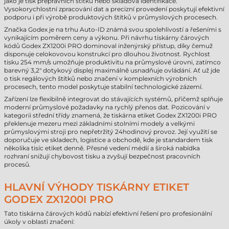
jako je tisk přepravních štítků nebo skladová identifikace.
Vysokorychlostní zpracování dat a precizní provedení poskytují efektivní
podporu i při výrobě produktových štítků v průmyslových procesech.
Značka Godex je na trhu Auto-ID známá svou spolehlivostí a řešeními s
vynikajícím poměrem ceny a výkonu. Při návrhu tiskárny čárových
kódů Godex ZX1200i PRO dominoval inženýrský přístup, díky čemuž
disponuje celokovovou konstrukcí pro dlouhou životnost. Rychlost
tisku 254 mm/s umožňuje produktivitu na průmyslové úrovni, zatímco
barevný 3,2" dotykový displej maximálně usnadňuje ovládání. Ať už jde
o tisk regálových štítků nebo značení v komplexních výrobních
procesech, tento model poskytuje stabilní technologické zázemí.
Zařízení lze flexibilně integrovat do stávajících systémů, přičemž splňuje
moderní průmyslové požadavky na rychlý přenos dat. Pozicování v
kategorii střední třídy znamená, že tiskárna etiket Godex ZX1200i PRO
překlenuje mezeru mezi základními stolními modely a velkými
průmyslovými stroji pro nepřetržitý 24hodinový provoz. Její využití se
doporučuje ve skladech, logistice a obchodě, kde je standardem tisk
několika tisíc etiket denně. Přesné vedení médií a široká nabídka
rozhraní snižují chybovost tisku a zvyšují bezpečnost pracovních
procesů.
HLAVNÍ VÝHODY TISKÁRNY ETIKET
GODEX ZX1200I PRO
Tato tiskárna čárových kódů nabízí efektivní řešení pro profesionální
úkoly v oblasti značení: