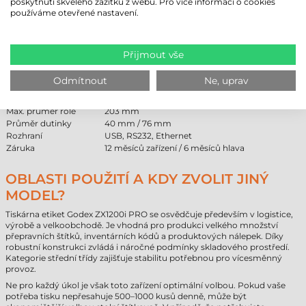
poskytnutí skvělého zážitku z webu. Pro více informací o cookies
TECHNICKÉ PARAMETRY
používáme otevřené nastavení.
Detailní technické údaje tiskárny Godex ZX1200i PRO naleznete v
následující tabulce pro snadné porovnání.
Přijmout vše
Značka
Godex
Model
ZX1200i PRO
Odmítnout
Ne, uprav
Technologie
termotransferová
Rozlišení
203 dpi
Max. průměr role
203 mm
Průměr dutinky
40 mm / 76 mm
Rozhraní
USB, RS232, Ethernet
Záruka
12 měsíců zařízení / 6 měsíců hlava
OBLASTI POUŽITÍ A KDY ZVOLIT JINÝ
MODEL?
Tiskárna etiket Godex ZX1200i PRO se osvědčuje především v logistice,
výrobě a velkoobchodě. Je vhodná pro produkci velkého množství
přepravních štítků, inventárních kódů a produktových nálepek. Díky
robustní konstrukci zvládá i náročné podmínky skladového prostředí.
Kategorie střední třídy zajišťuje stabilitu potřebnou pro vícesměnný
provoz.
Ne pro každý úkol je však toto zařízení optimální volbou. Pokud vaše
potřeba tisku nepřesahuje 500–1000 kusů denně, může být