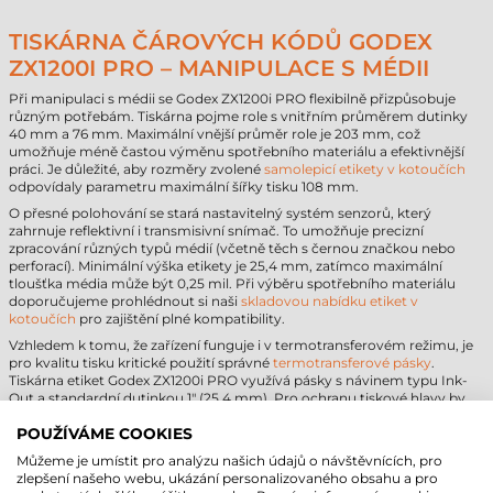
TISKÁRNA ČÁROVÝCH KÓDŮ GODEX
ZX1200I PRO – MANIPULACE S MÉDII
Při manipulaci s médii se Godex ZX1200i PRO flexibilně přizpůsobuje
různým potřebám. Tiskárna pojme role s vnitřním průměrem dutinky
40 mm a 76 mm. Maximální vnější průměr role je 203 mm, což
umožňuje méně častou výměnu spotřebního materiálu a efektivnější
práci. Je důležité, aby rozměry zvolené
samolepicí etikety v kotoučích
odpovídaly parametru maximální šířky tisku 108 mm.
O přesné polohování se stará nastavitelný systém senzorů, který
zahrnuje reflektivní i transmisivní snímač. To umožňuje precizní
zpracování různých typů médií (včetně těch s černou značkou nebo
perforací). Minimální výška etikety je 25,4 mm, zatímco maximální
tloušťka média může být 0,25 mil. Při výběru spotřebního materiálu
doporučujeme prohlédnout si naši
skladovou nabídku etiket v
kotoučích
pro zajištění plné kompatibility.
Vzhledem k tomu, že zařízení funguje i v termotransferovém režimu, je
pro kvalitu tisku kritické použití správné
termotransferové pásky
.
Tiskárna etiket Godex ZX1200i PRO využívá pásky s návinem typu Ink-
Out a standardní dutinkou 1" (25,4 mm). Pro ochranu tiskové hlavy by
měla být barvicí páska vždy alespoň o 2 mm širší než etiketa. Tato
technologie zajišťuje trvanlivé značení odolné i vůči chemickým vlivům.
POUŽÍVÁME COOKIES
Můžeme je umístit pro analýzu našich údajů o návštěvnících, pro
GODEX ZX1200I PRO TISKÁRNA ETIKET –
zlepšení našeho webu, ukázání personalizovaného obsahu a pro