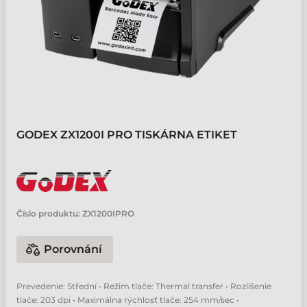
GODEX ZX1200I PRO TISKÁRNA ETIKET
Číslo produktu:
ZX1200IPRO
Porovnání
Prevedenie: Střední • Režim tlače: Thermal transfer • Rozlíšenie
tlače: 203 dpi • Maximálna rýchlosť tlače: 254 mm/sec •