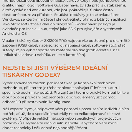
mohou obsahovat libovolné nápisy, čárové kódy nebo jednobarevnou
grafiku (např. logo). Software GoLabel navíc zvládá práci s databázemi,
čímž vyniká nad konkurencí, kde jsou pokročilejší funkce často
dostupné pouze za příplatek. Součástí dodávky je také ovladač pro
Windows, se kterým můžete tisknout etikety přímo z běžných aplikací
jako Microsoft Office a dalších programů. Godex navíc poskytuje
ovladače pro Mac a Linux, stejně jako SDK pro vývojáře v systémech
Android a iOS.
V balení tiskárny Godex ZX1200i PRO najdete vše potřebné pro okamžité
zapojení (USB kabel, napájecí zdroj, napájecí kabel, software atd.), stačí
si tedy už jen vybrat spotřební materiál pro tisk (prohlédněte si naši
unikátní skladovou nabídku etiket v kotoučích).
NEJSTE SI JISTI VÝBĚREM IDEÁLNÍ
TISKÁRNY GODEX?
Výběr správného zařízení pro identifikaci je komplexní technické
rozhodnutí, při kterém je třeba zohlednit stávající IT infrastrukturu i
specifické podmínky použití. Pro zajištění technologické kompatibility a
dlouhodobé provozní bezpečnosti doporučujeme využít pomoc
odborníků při sestavování konfigurace.
Náš expertní tým je připraven vám pomoci s posouzením individuálních
potřeb, ať už jde o speciální materiály nebo velkoobjemové tiskové
systémy. V případě větších nákupů nebo specifických projektových
požadavků si vyžádejte individuální nabídku, abychom vám mohli
dodat technicky i nákladově nejvhodnější řešení.