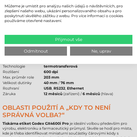
tisková hlava.
Tiskárna etiket Godex GX4600i Pro
přijímá pásky s
návinem vně (Ink-Out) na dutince o velikosti 1 palec.
Můžeme je umístit pro analýzu našich údajů o návštěvnících, pro
zlepšení našeho webu, ukázání personalizovaného obsahu a pro
poskytnutí skvělého zážitku z webu. Pro více informací o cookies
TISKÁRNA ETIKET GODEX GX4600I PRO –
používáme otevřené nastavení.
TECHNICKÉ PARAMETRY
Následující tabulka shrnuje nejdůležitější technické údaje pro podporu
Přijmout vše
nákupního rozhodování.
Parametr
Hodnota
Odmítnout
Ne, uprav
Značka
Godex
Model
GX4600i Pro
Technologie
termotransferová
Rozlišení
600 dpi
Max. průměr role
203 mm
Velikost dutinky
40 mm
/
76 mm
Rozhraní
USB
,
RS232
,
Ethernet
Záruka
12 měsíců
(zařízení) /
6 měsíců
(hlava)
OBLASTI POUŽITÍ A „KDY TO NENÍ
SPRÁVNÁ VOLBA?“
Tiskárna etiket Godex GX4600i Pro
je ideální volbou především pro
výrobu, elektroniku a farmaceutický průmysl. Skvěle se hodí pro místa,
kde je třeba identifikovat miniaturní součástky čárovými kódy s