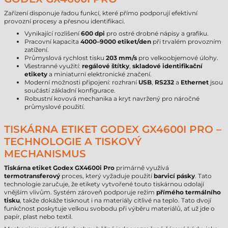
Zařízení disponuje řadou funkcí, které přímo podporují efektivní
provozní procesy a přesnou identifikaci.
Vynikající rozlišení
600 dpi
pro ostré drobné nápisy a grafiku.
Pracovní kapacita
4000–9000 etiket/den
při trvalém provozním
zatížení.
Průmyslová rychlost tisku
203 mm/s
pro velkoobjemové úlohy.
Všestranné využití:
regálové štítky
,
skladové identifikační
etikety
a miniaturní elektronické značení.
Moderní možnosti připojení: rozhraní
USB
,
RS232
a
Ethernet
jsou
součástí základní konfigurace.
Robustní kovová mechanika a kryt navržený pro náročné
průmyslové použití.
TISKÁRNA ETIKET GODEX GX4600I PRO –
TECHNOLOGIE A TISKOVÝ
MECHANISMUS
Tiskárna etiket Godex GX4600i Pro
primárně využívá
termotransferový
proces, který vyžaduje použití
barvicí pásky
. Tato
technologie zaručuje, že etikety vytvořené touto tiskárnou odolají
vnějším vlivům. Systém zároveň podporuje režim
přímého termálního
tisku
, takže dokáže tisknout i na materiály citlivé na teplo. Tato dvojí
funkčnost poskytuje velkou svobodu při výběru materiálů, ať už jde o
papír, plast nebo textil.