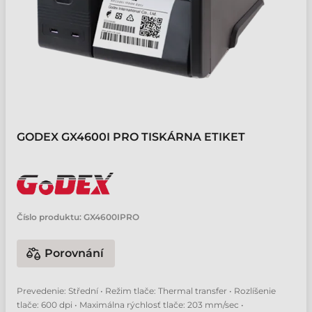
GODEX GX4600I PRO TISKÁRNA ETIKET
Číslo produktu:
GX4600IPRO
Porovnání
Prevedenie: Střední • Režim tlače: Thermal transfer • Rozlíšenie
tlače: 600 dpi • Maximálna rýchlosť tlače: 203 mm/sec •