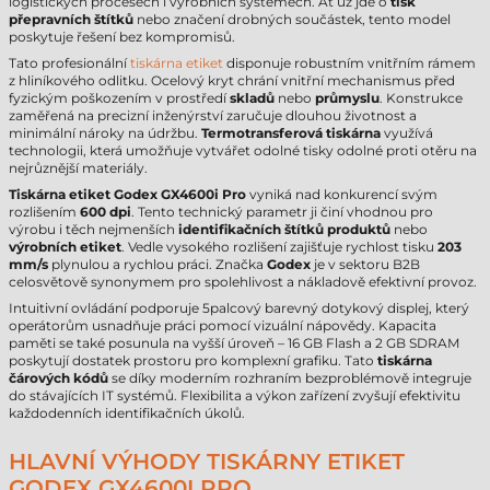
logistických procesech i výrobních systémech. Ať už jde o
tisk
přepravních štítků
nebo značení drobných součástek, tento model
poskytuje řešení bez kompromisů.
Tato profesionální
tiskárna etiket
disponuje robustním vnitřním rámem
z hliníkového odlitku. Ocelový kryt chrání vnitřní mechanismus před
fyzickým poškozením v prostředí
skladů
nebo
průmyslu
. Konstrukce
zaměřená na precizní inženýrství zaručuje dlouhou životnost a
minimální nároky na údržbu.
Termotransferová tiskárna
využívá
technologii, která umožňuje vytvářet odolné tisky odolné proti otěru na
nejrůznější materiály.
Tiskárna etiket Godex GX4600i Pro
vyniká nad konkurencí svým
rozlišením
600 dpi
. Tento technický parametr ji činí vhodnou pro
výrobu i těch nejmenších
identifikačních štítků produktů
nebo
výrobních etiket
. Vedle vysokého rozlišení zajišťuje rychlost tisku
203
mm/s
plynulou a rychlou práci. Značka
Godex
je v sektoru B2B
celosvětově synonymem pro spolehlivost a nákladově efektivní provoz.
Intuitivní ovládání podporuje 5palcový barevný dotykový displej, který
operátorům usnadňuje práci pomocí vizuální nápovědy. Kapacita
paměti se také posunula na vyšší úroveň – 16 GB Flash a 2 GB SDRAM
poskytují dostatek prostoru pro komplexní grafiku. Tato
tiskárna
čárových kódů
se díky moderním rozhraním bezproblémově integruje
do stávajících IT systémů. Flexibilita a výkon zařízení zvyšují efektivitu
každodenních identifikačních úkolů.
HLAVNÍ VÝHODY TISKÁRNY ETIKET
GODEX GX4600I PRO