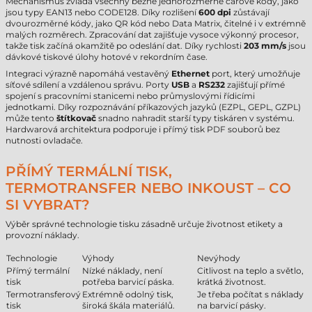
Mechanismus zvládá všechny běžné jednorozměrné čárové kódy, jako
jsou typy EAN13 nebo CODE128. Díky rozlišení
600 dpi
zůstávají
dvourozměrné kódy, jako QR kód nebo Data Matrix, čitelné i v extrémně
malých rozměrech. Zpracování dat zajišťuje vysoce výkonný procesor,
takže tisk začíná okamžitě po odeslání dat. Díky rychlosti
203 mm/s
jsou
dávkové tiskové úlohy hotové v rekordním čase.
Integraci výrazně napomáhá vestavěný
Ethernet
port, který umožňuje
síťové sdílení a vzdálenou správu. Porty
USB
a
RS232
zajišťují přímé
spojení s pracovními stanicemi nebo průmyslovými řídicími
jednotkami. Díky rozpoznávání příkazových jazyků (EZPL, GEPL, GZPL)
může tento
štítkovač
snadno nahradit starší typy tiskáren v systému.
Hardwarová architektura podporuje i přímý tisk PDF souborů bez
nutnosti ovladače.
PŘÍMÝ TERMÁLNÍ TISK,
TERMOTRANSFER NEBO INKOUST – CO
SI VYBRAT?
Výběr správné technologie tisku zásadně určuje životnost etikety a
provozní náklady.
Technologie
Výhody
Nevýhody
Přímý termální
Nízké náklady, není
Citlivost na teplo a světlo,
tisk
potřeba barvicí páska.
krátká životnost.
Termotransferový
Extrémně odolný tisk,
Je třeba počítat s náklady
tisk
široká škála materiálů.
na barvicí pásky.