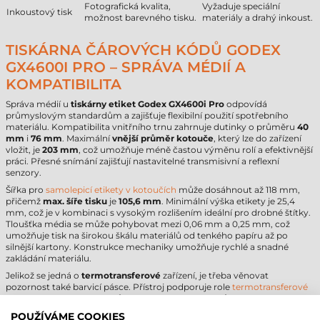
Fotografická kvalita,
Vyžaduje speciální
Inkoustový tisk
možnost barevného tisku.
materiály a drahý inkoust.
TISKÁRNA ČÁROVÝCH KÓDŮ GODEX
GX4600I PRO – SPRÁVA MÉDIÍ A
KOMPATIBILITA
Správa médií u
tiskárny etiket Godex GX4600i Pro
odpovídá
průmyslovým standardům a zajišťuje flexibilní použití spotřebního
materiálu. Kompatibilita vnitřního trnu zahrnuje dutinky o průměru
40
mm
i
76 mm
. Maximální
vnější průměr kotouče
, který lze do zařízení
vložit, je
203 mm
, což umožňuje méně častou výměnu rolí a efektivnější
práci. Přesné snímání zajišťují nastavitelné transmisivní a reflexní
senzory.
Šířka pro
samolepicí etikety v kotoučích
může dosáhnout až 118 mm,
přičemž
max. šíře tisku
je
105,6 mm
. Minimální výška etikety je 25,4
mm, což je v kombinaci s vysokým rozlišením ideální pro drobné štítky.
Tloušťka média se může pohybovat mezi 0,06 mm a 0,25 mm, což
umožňuje tisk na širokou škálu materiálů od tenkého papíru až po
silnější kartony. Konstrukce mechaniky umožňuje rychlé a snadné
zakládání materiálu.
Jelikož se jedná o
termotransferové
zařízení, je třeba věnovat
pozornost také barvicí pásce. Přístroj podporuje role
termotransferové
pásky
o délce až 450 metrů, což snižuje prostoje. Důležitým pravidlem
je, že páska musí být alespoň o 2 mm širší než etiketa, aby byla chráněna
POUŽÍVÁME COOKIES