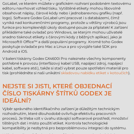
GoLabel, ve kterém můžete v grafickém rozhraní podobném textovému
editoru navrhovat vzhled tisku. Vytištěné etikety mohou libovolně
obsahovat nápisy, čárové kódy nebo i jednobarevnou grafiku (např.
logo). Software Godex GoLabel umí pracovat i s databázemi, čímž
vyniká nad konkurenčními programy, protože u většiny výrobců jsou
funkce pro komplexnější úkoly dostupné pouze za příplatek! K zařízení
přikládáme také ovladač pro Windows, se kterým mohou uživatelé
snadno tisknout etikety s čárovými kódy z běžných aplikací, jako je
Microsoft® Office™ a další populární programy. Kromě toho Godex
poskytuje ovladače pro Mac a Linux a pro vývojáře také SDK pro
Android a iOS.
V balení tiskárny Godex GX4600i Pro naleznete všechny komponenty
potřebné k provozu (interfázový kabel USB, napájecí zdroj, napájecí
kabel, software atd.), takže si stačí vybrat pouze spotřební materiál pro
tisk (prohlédněte si naši unikátní
skladovou nabídku etiket v kotoučích
).
NEJSTE SI JISTI, KTERÉ OBJEDNACÍ
ČÍSLO TISKÁRNY ŠTÍTKŮ GODEX JE
IDEÁLNÍ?
Výběr správného identifikačního zařízení je důležitým technickým
rozhodnutím, které dlouhodobě ovlivňuje efektivitu pracovních
procesů. Je třeba vzít v úvahu stávající softwarové prostředí, množství
tištěných dat i místo použití etiket. Kontrola technologické
kompatibility je nezbytná pro bezproblémovou integraci do systému.