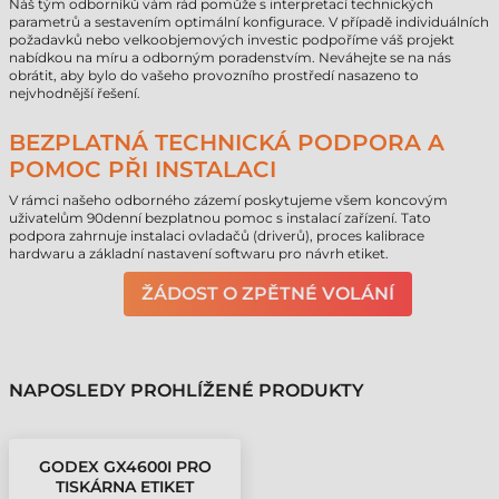
Náš tým odborníků vám rád pomůže s interpretací technických
parametrů a sestavením optimální konfigurace. V případě individuálních
požadavků nebo velkoobjemových investic podpoříme váš projekt
nabídkou na míru a odborným poradenstvím. Neváhejte se na nás
obrátit, aby bylo do vašeho provozního prostředí nasazeno to
nejvhodnější řešení.
BEZPLATNÁ TECHNICKÁ PODPORA A
POMOC PŘI INSTALACI
V rámci našeho odborného zázemí poskytujeme všem koncovým
uživatelům 90denní bezplatnou pomoc s instalací zařízení. Tato
podpora zahrnuje instalaci ovladačů (driverů), proces kalibrace
hardwaru a základní nastavení softwaru pro návrh etiket.
ŽÁDOST O ZPĚTNÉ VOLÁNÍ
NAPOSLEDY PROHLÍŽENÉ PRODUKTY
GODEX GX4600I PRO
TISKÁRNA ETIKET