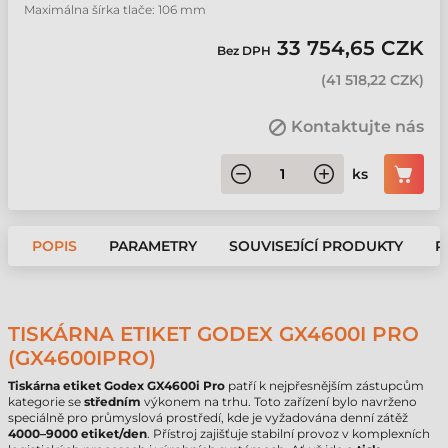
Maximálna šírka tlače: 106 mm
33 754,65 CZK
Bez DPH
(
41 518,22 CZK
)
Kontaktujte nás
ks
POPIS
PARAMETRY
SOUVISEJÍCÍ PRODUKTY
P
TISKÁRNA ETIKET GODEX GX4600I PRO
(GX4600IPRO)
Tiskárna etiket Godex GX4600i Pro
patří k nejpřesnějším zástupcům
kategorie se
středním
výkonem na trhu. Toto zařízení bylo navrženo
speciálně pro průmyslová prostředí, kde je vyžadována denní zátěž
4000–9000 etiket/den
. Přístroj zajišťuje stabilní provoz v komplexních