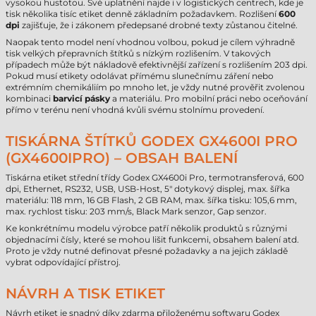
vysokou hustotou. Své uplatnění najde i v logistických centrech, kde je
tisk několika tisíc etiket denně základním požadavkem. Rozlišení
600
dpi
zajišťuje, že i zákonem předepsané drobné texty zůstanou čitelné.
Naopak tento model není vhodnou volbou, pokud je cílem výhradně
tisk velkých přepravních štítků s nízkým rozlišením. V takových
případech může být nákladově efektivnější zařízení s rozlišením 203 dpi.
Pokud musí etikety odolávat přímému slunečnímu záření nebo
extrémním chemikáliím po mnoho let, je vždy nutné prověřit zvolenou
kombinaci
barvicí pásky
a materiálu. Pro mobilní práci nebo oceňování
přímo v terénu není vhodná kvůli svému stolnímu provedení.
TISKÁRNA ŠTÍTKŮ GODEX GX4600I PRO
(GX4600IPRO) – OBSAH BALENÍ
Tiskárna etiket střední třídy Godex GX4600i Pro, termotransferová, 600
dpi, Ethernet, RS232, USB, USB-Host, 5" dotykový displej, max. šířka
materiálu: 118 mm, 16 GB Flash, 2 GB RAM, max. šířka tisku: 105,6 mm,
max. rychlost tisku: 203 mm/s, Black Mark senzor, Gap senzor.
Ke konkrétnímu modelu výrobce patří několik produktů s různými
objednacími čísly, které se mohou lišit funkcemi, obsahem balení atd.
Proto je vždy nutné definovat přesné požadavky a na jejich základě
vybrat odpovídající přístroj.
NÁVRH A TISK ETIKET
Návrh etiket je snadný díky zdarma přiloženému softwaru Godex