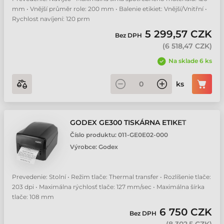
mm • Vnější průměr role: 200 mm • Balenie etikiet: Vnější/Vnitřní •
Rychlost navíjení: 120 prm
5 299,57 CZK
Bez DPH
(
6 518,47 CZK
)
Na sklade 6 ks
ks
GODEX GE300 TISKÁRNA ETIKET
Číslo produktu:
011-GE0E02-000
Výrobce:
Godex
Prevedenie: Stolní • Režim tlače: Thermal transfer • Rozlíšenie tlače:
203 dpi • Maximálna rýchlosť tlače: 127 mm/sec • Maximálna šírka
tlače: 108 mm
6 750 CZK
Bez DPH