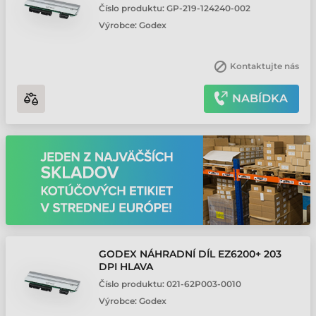
Číslo produktu:
GP-219-124240-002
Výrobce:
Godex
Kontaktujte nás
NABÍDKA
GODEX NÁHRADNÍ DÍL EZ6200+ 203
DPI HLAVA
Číslo produktu:
021-62P003-0010
Výrobce:
Godex