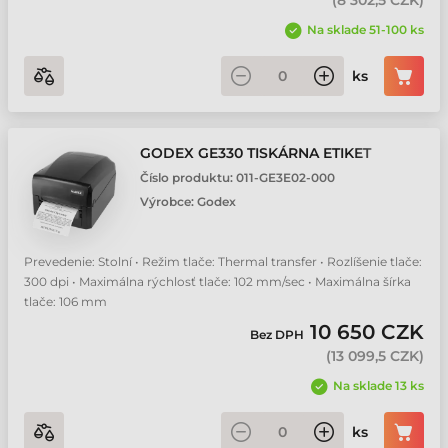
(
8 302,5 CZK
)
Na sklade 51-100 ks
ks
GODEX GE330 TISKÁRNA ETIKET
Číslo produktu:
011-GE3E02-000
Výrobce:
Godex
Prevedenie: Stolní • Režim tlače: Thermal transfer • Rozlíšenie tlače:
300 dpi • Maximálna rýchlosť tlače: 102 mm/sec • Maximálna šírka
tlače: 106 mm
10 650 CZK
Bez DPH
(
13 099,5 CZK
)
Na sklade 13 ks
ks