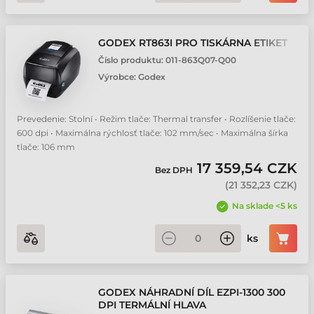
GODEX RT863I PRO TISKÁRNA ETIKET
Číslo produktu:
011-863Q07-Q00
Výrobce:
Godex
Prevedenie: Stolní • Režim tlače: Thermal transfer • Rozlíšenie tlače:
600 dpi • Maximálna rýchlosť tlače: 102 mm/sec • Maximálna šírka
tlače: 106 mm
17 359,54 CZK
Bez DPH
(
21 352,23 CZK
)
Na sklade <5 ks
ks
GODEX NÁHRADNÍ DÍL EZPI-1300 300
DPI TERMÁLNÍ HLAVA