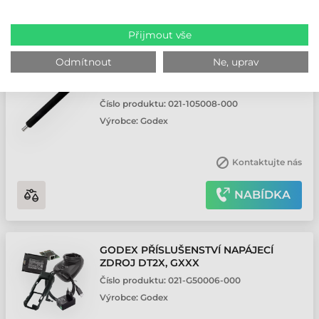
NABÍDKA
Přijmout vše
Odmítnout
Ne, uprav
GODEX NÁHRADNÍ DÍL G300/G330
GUMOVÝ VÁLEC
Číslo produktu:
021-105008-000
Výrobce:
Godex
Kontaktujte nás
NABÍDKA
GODEX PŘÍSLUŠENSTVÍ NAPÁJECÍ
ZDROJ DT2X, GXXX
Číslo produktu:
021-G50006-000
Výrobce:
Godex