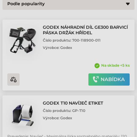
GODEX NÁHRADNÍ DÍL GE300 BARVICÍ
PÁSKA DRŽÁK HŘÍDEL
Číslo produktu:
700-118900-011
Výrobce:
Godex
Na sklade <5 ks
NABÍDKA
GODEX T10 NAVÍJEČ ETIKET
Číslo produktu:
GP-T10
Výrobce:
Godex
Prevedenie: Navíječ • Maximálna šírka spotrebného materiálu: 120