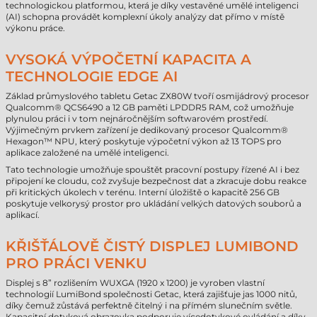
technologickou platformou, která je díky vestavěné umělé inteligenci
(AI) schopna provádět komplexní úkoly analýzy dat přímo v místě
výkonu práce.
VYSOKÁ VÝPOČETNÍ KAPACITA A
TECHNOLOGIE EDGE AI
Základ průmyslového tabletu Getac ZX80W tvoří osmijádrový procesor
Qualcomm® QCS6490 a 12 GB paměti LPDDR5 RAM, což umožňuje
plynulou práci i v tom nejnáročnějším softwarovém prostředí.
Výjimečným prvkem zařízení je dedikovaný procesor Qualcomm®
Hexagon™ NPU, který poskytuje výpočetní výkon až 13 TOPS pro
aplikace založené na umělé inteligenci.
Tato technologie umožňuje spouštět pracovní postupy řízené AI i bez
připojení ke cloudu, což zvyšuje bezpečnost dat a zkracuje dobu reakce
při kritických úkolech v terénu. Interní úložiště o kapacitě 256 GB
poskytuje velkorysý prostor pro ukládání velkých datových souborů a
aplikací.
KŘIŠŤÁLOVĚ ČISTÝ DISPLEJ LUMIBOND
PRO PRÁCI VENKU
Displej s 8” rozlišením WUXGA (1920 x 1200) je vyroben vlastní
technologií LumiBond společnosti Getac, která zajišťuje jas 1000 nitů,
díky čemuž zůstává perfektně čitelný i na přímém slunečním světle.
Kapacitní dotyková obrazovka podporuje vícedotykové ovládání a díky