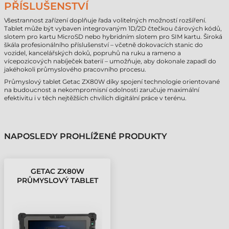
PŘÍSLUŠENSTVÍ
Všestrannost zařízení doplňuje řada volitelných možností rozšíření.
Tablet může být vybaven integrovaným 1D/2D čtečkou čárových kódů,
slotem pro kartu MicroSD nebo hybridním slotem pro SIM kartu. Široká
škála profesionálního příslušenství – včetně dokovacích stanic do
vozidel, kancelářských doků, popruhů na ruku a rameno a
vícepozicových nabíječek baterií – umožňuje, aby dokonale zapadl do
jakéhokoli průmyslového pracovního procesu.
Průmyslový tablet Getac ZX80W díky spojení technologie orientované
na budoucnost a nekompromisní odolnosti zaručuje maximální
efektivitu i v těch nejtěžších chvílích digitální práce v terénu.
NAPOSLEDY PROHLÍŽENÉ PRODUKTY
GETAC ZX80W
PRŮMYSLOVÝ TABLET