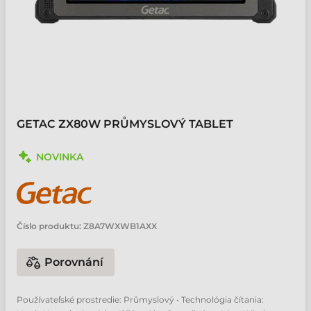
GETAC ZX80W PRŮMYSLOVÝ TABLET
NOVINKA
Číslo produktu:
Z8A7WXWB1AXX
Porovnání
Používateľské prostredie: Průmyslový • Technológia čítania: