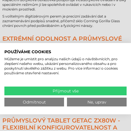
speciálním režimům ji lze spolehlivě ovládat v rukavicích nebo i v
mokrém prostředí.
S volitelným digitizérovým perem je precizní zadávání dat a
zaznamenávání podpisů snadné, přičemž sklo Corning Gorilla Glass
chrání povrch před poškrábáním a fyzickými nárazy.
EXTRÉMNÍ ODOLNOST A PRŮMYSLOVÉ
CERTIFIKACE
POUŽÍVÁME COOKIES
Při navrhování průmyslového tabletu Getac ZX80W se vycházelo z
nejextrémnějších podmínek: zařízení splňuje vojenský standard MIL-
Můžeme je umístit pro analýzu našich údajů o návštěvnících, pro
STD-810H a certifikaci IP67, takže je plně chráněno proti vniknutí prachu
zlepšení našeho webu, ukázání personalizovaného obsahu a pro
a vody. Zařízení odolá pádu z výšky 1,8 metru a spolehlivě funguje v
poskytnutí skvělého zážitku z webu. Pro více informací o cookies
teplotním rozsahu od -29°C do +63°C.
používáme otevřené nastavení.
Nepřetržitou práci zajišťuje technologie baterií Getac LifeSupport™,
která umožňuje výměnu baterií za provozu (hot-swap) bez nutnosti
vypínání zařízení. V oblasti datového připojení nabízí nejmodernější
Přijmout vše
řešení: Wi-Fi 6E a Bluetooth 5.2 jsou součástí standardní výbavy, avšak
modely lze podle potřeby objednat také s mobilním širokopásmovým
Odmítnout
Ne, uprav
modemem 4G LTE nebo 5G Sub-6 a dedikovanou GPS L1/L5 pro přesné
určování polohy.
PRŮMYSLOVÝ TABLET GETAC ZX80W -
FLEXIBILNÍ KONFIGUROVATELNOST A