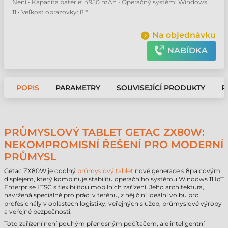
Není • Kapacita batérie: 4950 mAh • Operačný systém: Windows
11 • Veľkosť obrazovky: 8 "
Na objednávku
NABÍDKA
POPIS
PARAMETRY
SOUVISEJÍCÍ PRODUKTY
P
PRŮMYSLOVÝ TABLET GETAC ZX80W:
NEKOMPROMISNÍ ŘEŠENÍ PRO MODERNÍ
PRŮMYSL
Getac ZX80W je odolný
průmyslový tablet
nové generace s 8palcovým
displejem, který kombinuje stabilitu operačního systému Windows 11 IoT
Enterprise LTSC s flexibilitou mobilních zařízení. Jeho architektura,
navržená speciálně pro práci v terénu, z něj činí ideální volbu pro
profesionály v oblastech logistiky, veřejných služeb, průmyslové výroby
a veřejné bezpečnosti.
Toto zařízení není pouhým přenosným počítačem, ale inteligentní