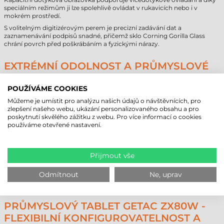
speciálním režimům ji lze spolehlivě ovládat v rukavicích nebo i v
mokrém prostředí.
S volitelným digitizérovým perem je precizní zadávání dat a
zaznamenávání podpisů snadné, přičemž sklo Corning Gorilla Glass
chrání povrch před poškrábáním a fyzickými nárazy.
EXTRÉMNÍ ODOLNOST A PRŮMYSLOVÉ
CERTIFIKACE
POUŽÍVÁME COOKIES
Při navrhování průmyslového tabletu Getac ZX80W se vycházelo z
nejextrémnějších podmínek: zařízení splňuje vojenský standard MIL-
Můžeme je umístit pro analýzu našich údajů o návštěvnících, pro
STD-810H a certifikaci IP67, takže je plně chráněno proti vniknutí prachu
zlepšení našeho webu, ukázání personalizovaného obsahu a pro
a vody. Zařízení odolá pádu z výšky 1,8 metru a spolehlivě funguje v
poskytnutí skvělého zážitku z webu. Pro více informací o cookies
teplotním rozsahu od -29°C do +63°C.
používáme otevřené nastavení.
Nepřetržitou práci zajišťuje technologie baterií Getac LifeSupport™,
která umožňuje výměnu baterií za provozu (hot-swap) bez nutnosti
vypínání zařízení. V oblasti datového připojení nabízí nejmodernější
Přijmout vše
řešení: Wi-Fi 6E a Bluetooth 5.2 jsou součástí standardní výbavy, avšak
modely lze podle potřeby objednat také s mobilním širokopásmovým
Odmítnout
Ne, uprav
modemem 4G LTE nebo 5G Sub-6 a dedikovanou GPS L1/L5 pro přesné
určování polohy.
PRŮMYSLOVÝ TABLET GETAC ZX80W -
FLEXIBILNÍ KONFIGUROVATELNOST A