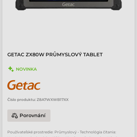
GETAC ZX80W PRŮMYSLOVÝ TABLET
NOVINKA
Číslo produktu:
Z8A7WXWB17XX
Porovnání
Používateľské prostredie: Průmyslový • Technológia čítania: