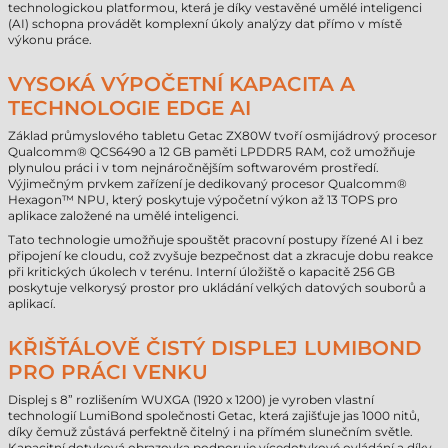
technologickou platformou, která je díky vestavěné umělé inteligenci
(AI) schopna provádět komplexní úkoly analýzy dat přímo v místě
výkonu práce.
VYSOKÁ VÝPOČETNÍ KAPACITA A
TECHNOLOGIE EDGE AI
Základ průmyslového tabletu Getac ZX80W tvoří osmijádrový procesor
Qualcomm® QCS6490 a 12 GB paměti LPDDR5 RAM, což umožňuje
plynulou práci i v tom nejnáročnějším softwarovém prostředí.
Výjimečným prvkem zařízení je dedikovaný procesor Qualcomm®
Hexagon™ NPU, který poskytuje výpočetní výkon až 13 TOPS pro
aplikace založené na umělé inteligenci.
Tato technologie umožňuje spouštět pracovní postupy řízené AI i bez
připojení ke cloudu, což zvyšuje bezpečnost dat a zkracuje dobu reakce
při kritických úkolech v terénu. Interní úložiště o kapacitě 256 GB
poskytuje velkorysý prostor pro ukládání velkých datových souborů a
aplikací.
KŘIŠŤÁLOVĚ ČISTÝ DISPLEJ LUMIBOND
PRO PRÁCI VENKU
Displej s 8” rozlišením WUXGA (1920 x 1200) je vyroben vlastní
technologií LumiBond společnosti Getac, která zajišťuje jas 1000 nitů,
díky čemuž zůstává perfektně čitelný i na přímém slunečním světle.
Kapacitní dotyková obrazovka podporuje vícedotykové ovládání a díky