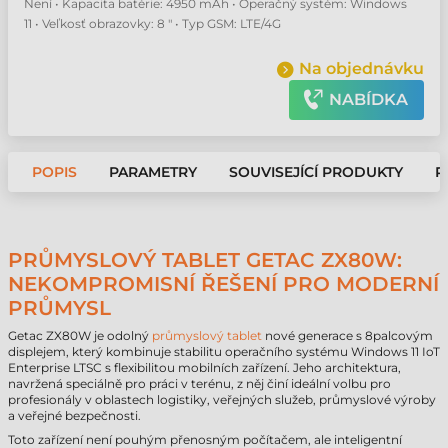
Není • Kapacita batérie: 4950 mAh • Operačný systém: Windows
11 • Veľkosť obrazovky: 8 " • Typ GSM: LTE/4G
Na objednávku
NABÍDKA
POPIS
PARAMETRY
SOUVISEJÍCÍ PRODUKTY
P
PRŮMYSLOVÝ TABLET GETAC ZX80W:
NEKOMPROMISNÍ ŘEŠENÍ PRO MODERNÍ
PRŮMYSL
Getac ZX80W je odolný
průmyslový tablet
nové generace s 8palcovým
displejem, který kombinuje stabilitu operačního systému Windows 11 IoT
Enterprise LTSC s flexibilitou mobilních zařízení. Jeho architektura,
navržená speciálně pro práci v terénu, z něj činí ideální volbu pro
profesionály v oblastech logistiky, veřejných služeb, průmyslové výroby
a veřejné bezpečnosti.
Toto zařízení není pouhým přenosným počítačem, ale inteligentní