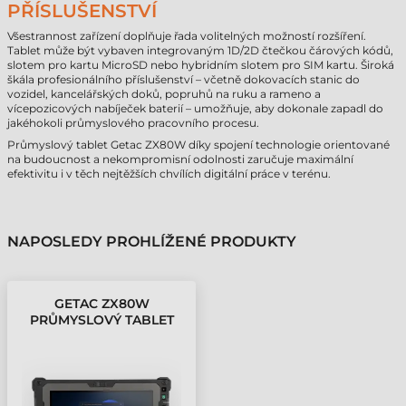
PŘÍSLUŠENSTVÍ
Všestrannost zařízení doplňuje řada volitelných možností rozšíření.
Tablet může být vybaven integrovaným 1D/2D čtečkou čárových kódů,
slotem pro kartu MicroSD nebo hybridním slotem pro SIM kartu. Široká
škála profesionálního příslušenství – včetně dokovacích stanic do
vozidel, kancelářských doků, popruhů na ruku a rameno a
vícepozicových nabíječek baterií – umožňuje, aby dokonale zapadl do
jakéhokoli průmyslového pracovního procesu.
Průmyslový tablet Getac ZX80W díky spojení technologie orientované
na budoucnost a nekompromisní odolnosti zaručuje maximální
efektivitu i v těch nejtěžších chvílích digitální práce v terénu.
NAPOSLEDY PROHLÍŽENÉ PRODUKTY
GETAC ZX80W
PRŮMYSLOVÝ TABLET