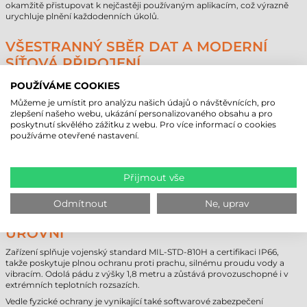
okamžitě přistupovat k nejčastěji používaným aplikacím, což výrazně
urychluje plnění každodenních úkolů.
VŠESTRANNÝ SBĚR DAT A MODERNÍ
SÍŤOVÁ PŘIPOJENÍ
Průmyslový tablet Getac ZX10G2 lze v závislosti na obchodních
POUŽÍVÁME COOKIES
potřebách rozšířit o řadu volitelných modulů: pro rychlejší identifikaci a
Můžeme je umístit pro analýzu našich údajů o návštěvnících, pro
záznam dat je k dispozici integrovaná 1D/2D čtečka čárových kódů, NFC
zlepšení našeho webu, ukázání personalizovaného obsahu a pro
a čtečka karet Smart Card. O komunikaci se stará nejmodernější Wi-Fi
poskytnutí skvělého zážitku z webu. Pro více informací o cookies
6E a Bluetooth 5.2, ale zařízení lze volitelně objednat také s mobilním
používáme otevřené nastavení.
širokopásmovým modemem 4G LTE nebo 5G Sub-6 a přesnou GPS
L1/L5. Zadní 16 MP fotoaparát s automatickým ostřením a přední 8 MP
webkamera zajišťují vysoce kvalitní dokumentaci a video asistenci na
dálku.
Přijmout vše
PRŮMYSLOVÝ TABLET GETAC ZX10G2 -
Odmítnout
Ne, uprav
BEZPEČNOST A SPRÁVA NA PODNIKOVÉ
ÚROVNI
Zařízení splňuje vojenský standard MIL-STD-810H a certifikaci IP66,
takže poskytuje plnou ochranu proti prachu, silnému proudu vody a
vibracím. Odolá pádu z výšky 1,8 metru a zůstává provozuschopné i v
extrémních teplotních rozsazích.
Vedle fyzické ochrany je vynikající také softwarové zabezpečení