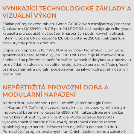
VYNIKAJÍCÍ TECHNOLOGICKÉ ZÁKLADY A
VIZUÁLNÍ VÝKON
Základ průmyslového tabletu Getac ZX10G2 tvoří osmijádrový procesor
Qualcomm QCS6490 a 8 GB paměti LPDDR5, což poskytuje velkorysou
kapacitu pro spouštění výpočetně náročných podnikových aplikací.
Interní úložiště UFS o kapacitě 128 GB (volitelně 256 GB) pak zajišťuje
bleskurychlý přístup k datům.
Displej s úhlopříčkou 10,1” WUXGA je vyroben technologií LumiBond
společnosti Getac, která díky jasu 1000 nitů zaručuje křišťálově čistou
čitelnost i na přímém slunečním světle. Kapacitní dotykovou obrazovku
lze ovládat i v rukavicích a volitelné digitizérové pero umožňuje přesné
psaní poznámek a digitální podepisování za jakýchkoli povětrnostních
podmínek.
NEPŘETRŽITÁ PROVOZNÍ DOBA A
MODULÁRNÍ NAPÁJENÍ
Nepřetržitou, víceměnnou práci umožňuje technologie Getac
LifeSupport™. Zařízení je vybaveno dvěma za provozu vyměnitelnými
(hot-swap) bateriemi o kapacitě 4990 mAh, takže zdroje energie lze
měnit bez nutnosti vypínání přístroje. Podle potřeby lze zvolit i
vysokokapacitní baterie (9980 mAh), se kterými zůstane zařízení
spolehlivým partnerem i během těch nejdelších pracovních dnů.
Pomocí čtyř programovatelných funkčních tlačítek mohou uživatelé