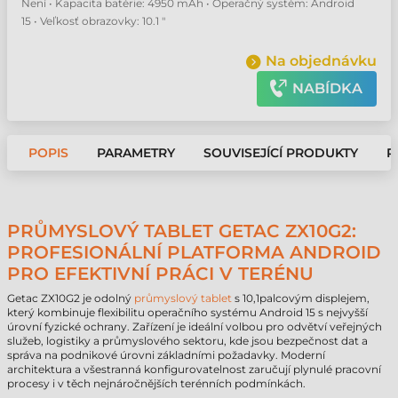
Není • Kapacita batérie: 4950 mAh • Operačný systém: Android
15 • Veľkosť obrazovky: 10.1 "
Na objednávku
NABÍDKA
POPIS
PARAMETRY
SOUVISEJÍCÍ PRODUKTY
P
PRŮMYSLOVÝ TABLET GETAC ZX10G2:
PROFESIONÁLNÍ PLATFORMA ANDROID
PRO EFEKTIVNÍ PRÁCI V TERÉNU
Getac ZX10G2 je odolný
průmyslový tablet
s 10,1palcovým displejem,
který kombinuje flexibilitu operačního systému Android 15 s nejvyšší
úrovní fyzické ochrany. Zařízení je ideální volbou pro odvětví veřejných
služeb, logistiky a průmyslového sektoru, kde jsou bezpečnost dat a
správa na podnikové úrovni základními požadavky. Moderní
architektura a všestranná konfigurovatelnost zaručují plynulé pracovní
procesy i v těch nejnáročnějších terénních podmínkách.