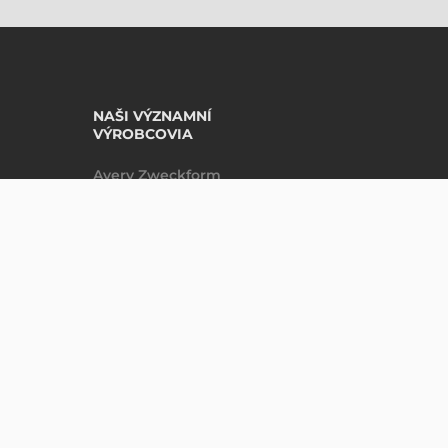
NAŠI VÝZNAMNÍ
VÝROBCOVIA
Avery Zweckform
Datalogic
NABÍDKA
Epson
Godex
Tezeko
Zebra