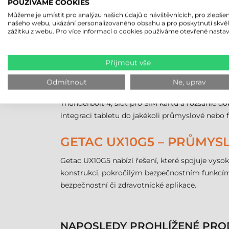
POUŽÍVÁME COOKIES
Základní výbavou tabletu Getac UX10G5 je 4 070
Můžeme je umístit pro analýzu našich údajů o návštěvnících, pro zlepšen
dispozici baterie s vysokou kapacitou 9 240 mA
našeho webu, ukázání personalizovaného obsahu a pro poskytnutí skvě
zážitku z webu. Pro více informací o cookies používáme otevřené nastav
připojení – Wi-Fi, Bluetooth, volitelné 4G LTE 
FLEXIBILNÍ ROZŠIŘITEL
Přijmout vše
Jednou z největších předností tabletu Getac UX
Odmítnout
Ne, uprav
například 1D/2D imager čtečku čárových kódů, 
Thunderbolt 4, slot pro SIM kartu a rozsáhlé do
integraci tabletu do jakékoli průmyslové nebo f
GETAC UX10G5 – PRŮMYS
Getac UX10G5 nabízí řešení, které spojuje vys
konstrukci, pokročilým bezpečnostním funkcím 
bezpečnostní či zdravotnické aplikace.
NAPOSLEDY PROHLÍŽENÉ PRO