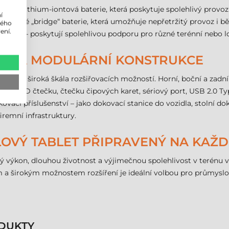
mAh lithium-iontová baterie, která poskytuje spolehlivý provoz 
í
h a také „bridge“ baterie, která umožňuje nepřetržitý provoz i
lého
ení.
nebo 5G – poskytují spolehlivou podporu pro různé terénní nebo lo
NOST A MODULÁRNÍ KONSTRUKCE
10G5 je široká škála rozšiřovacích možností. Horní, boční a zad
HF RFID čtečku, čtečku čipových karet, sériový port, USB 2.0 T
kovací příslušenství – jako dokovací stanice do vozidla, stolní do
iremní infrastruktury.
LOVÝ TABLET PŘIPRAVENÝ NA KAŽ
oký výkon, dlouhou životnost a výjimečnou spolehlivost v terén
a širokým možnostem rozšíření je ideální volbou pro průmyslov
DUKTY