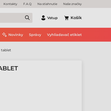
Kontakty
F.A.Q
Na stiahnutie
Naše značky
Košík
Vstup
Novinky
Správy
Vyhliadavač etikiet
tablet
ABLET