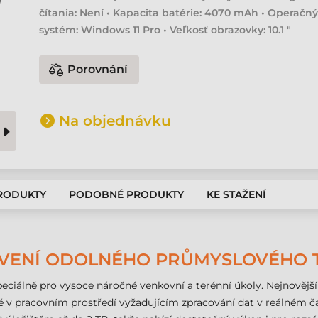
čítania: Není • Kapacita batérie: 4070 mAh • Operačn
systém: Windows 11 Pro • Veľkosť obrazovky: 10.1 "
Porovnání
Na objednávku
PRODUKTY
PODOBNÉ PRODUKTY
KE STAŽENÍ
TAVENÍ ODOLNÉHO PRŮMYSLOVÉHO 
eciálně pro vysoce náročné venkovní a terénní úkoly. Nejnovější 
né v pracovním prostředí vyžadujícím zpracování dat v reálném ča