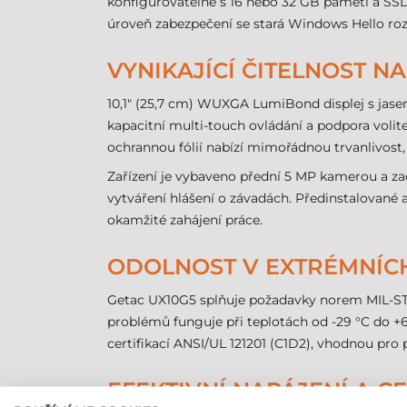
konfigurovatelné s 16 nebo 32 GB paměti a SSD ú
úroveň zabezpečení se stará Windows Hello rozp
VYNIKAJÍCÍ ČITELNOST 
10,1" (25,7 cm) WUXGA LumiBond displej s jasem
kapacitní multi-touch ovládání a podpora volit
ochrannou fólií nabízí mimořádnou trvanlivost
Zařízení je vybaveno přední 5 MP kamerou a za
vytváření hlášení o závadách. Předinstalované 
okamžité zahájení práce.
ODOLNOST V EXTRÉMNÍC
Getac UX10G5 splňuje požadavky norem MIL-STD-8
problémů funguje při teplotách od -29 °C do +63
certifikací ANSI/UL 121201 (C1D2), vhodnou pro
EFEKTIVNÍ NAPÁJENÍ A C