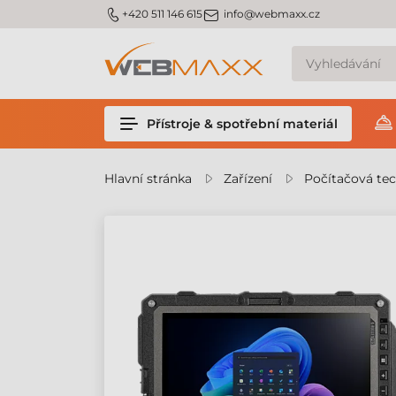
m_phone
m_email
+420 511 146 615
info@webmaxx.cz
Přístroje & spotřební materiál
Hlavní stránka
Zařízení
Počítačová te