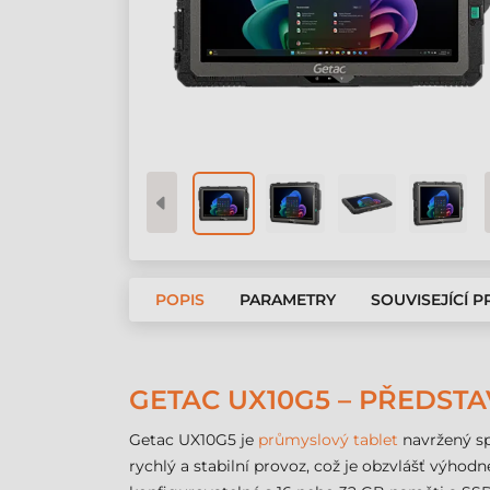
POPIS
PARAMETRY
SOUVISEJÍCÍ 
GETAC UX10G5 – PŘEDS
Getac UX10G5 je
průmyslový tablet
navržený sp
rychlý a stabilní provoz, což je obzvlášť výhod