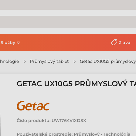
Služby
Zľava
chnologie
Průmyslový tablet
Getac UX10G5 průmyslový 
GETAC UX10G5 PRŮMYSLOVÝ T
Číslo produktu:
UW1764VIXDSX
Používateľské prostredie: Průmyslový • Technológia