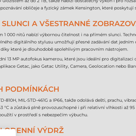
ložištěm až do 2 TB, takže nabízí dostatečný výkon i pro rozsáhl
oznávání obličeje a fyzický zámek Kensington, které poskytují s
NA SLUNCI A VŠESTRANNÉ ZOBRAZO
 1 000 nitů nabízí výbornou čitelnost i na přímém slunci. Techn
elného digitálního stylusu umožňují přesné zadávání dat jedním d
, díky které je dlouhodobě spolehlivým pracovním nástrojem.
dní 13 MP autofokus kamerou, které jsou ideální pro digitaliza
aplikace Getac, jako Getac Utility, Camera, Geolocation nebo B
H PODMÍNKÁCH
10H, MIL-STD-461G a IP66, takže odolává dešti, prachu, vibrací
 °C a zůstává plně provozuschopné i při relativní vlhkosti až 95
 použití v prostředí s nebezpečím výbuchu.
ELODENNÍ VÝDRŽ