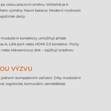
po celou pracovní směnu. Volitelně je k
 během výměny hlavní baterie. Moderní možnosti
gistické úkoly.
ní modulární konektory umožňují přidat
ype-A, LAN port nebo HDMI 2.0 konektor. Porty
k nebo klávesnicový dok – zajišťují snadnou
DOU VÝZVU
u v jednom kompaktním zařízení. Díky modulární
é, logistické, komunální, zemědělské,