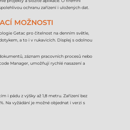
é projekty a složité aplikace. O firemní
polehlivou ochranu zařízení i uložených dat.
VACÍ MOŽNOSTI
ologie Getac pro čitelnost na denním světle,
otykem, a to i v rukavicích. Displej s odolnou
ci dokumentů, záznam pracovních procesů nebo
arcode Manager, umožňují rychlé nasazení a
m i pádu z výšky až 1,8 metru. Zařízení bez
 %. Na vyžádání je možné objednat i verzi s