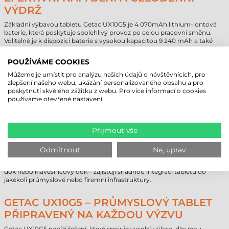
VÝDRŽ
Základní výbavou tabletu Getac UX10G5 je 4 070mAh lithium-iontová
baterie, která poskytuje spolehlivý provoz po celou pracovní směnu.
Volitelně je k dispozici baterie s vysokou kapacitou 9 240 mAh a také
„bridge“ baterie, která umožňuje nepřetržitý provoz i během výměny
hlavní baterie. Moderní možnosti připojení – Wi-Fi, Bluetooth, volitelné
POUŽÍVÁME COOKIES
4G LTE nebo 5G – poskytují spolehlivou podporu pro různé terénní nebo
logistické úkoly.
Můžeme je umístit pro analýzu našich údajů o návštěvnících, pro
zlepšení našeho webu, ukázání personalizovaného obsahu a pro
poskytnutí skvělého zážitku z webu. Pro více informací o cookies
FLEXIBILNÍ ROZŠIŘITELNOST A
používáme otevřené nastavení.
MODULÁRNÍ KONSTRUKCE
Jednou z největších předností tabletu Getac UX10G5 je široká škála
Přijmout vše
rozšiřovacích možností. Horní, boční a zadní modulární konektory
umožňují přidat například 1D/2D imager čtečku čárových kódů, HF
RFID čtečku, čtečku čipových karet, sériový port, USB 2.0 Type-A, LAN
Odmítnout
Ne, uprav
port nebo HDMI 2.0 konektor. Porty Thunderbolt 4, slot pro SIM kartu a
rozsáhlé dokovací příslušenství – jako dokovací stanice do vozidla, stolní
dok nebo klávesnicový dok – zajišťují snadnou integraci tabletu do
jakékoli průmyslové nebo firemní infrastruktury.
GETAC UX10G5 – PRŮMYSLOVÝ TABLET
PŘIPRAVENÝ NA KAŽDOU VÝZVU
Getac UX10G5 nabízí řešení, které spojuje vysoký výkon, dlouhou