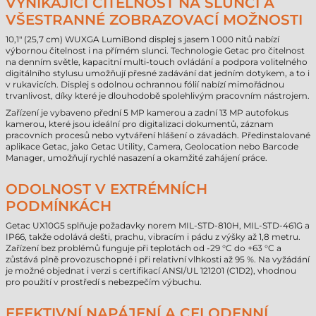
VYNIKAJÍCÍ ČITELNOST NA SLUNCI A
VŠESTRANNÉ ZOBRAZOVACÍ MOŽNOSTI
10,1" (25,7 cm) WUXGA LumiBond displej s jasem 1 000 nitů nabízí
výbornou čitelnost i na přímém slunci. Technologie Getac pro čitelnost
na denním světle, kapacitní multi-touch ovládání a podpora volitelného
digitálního stylusu umožňují přesné zadávání dat jedním dotykem, a to i
v rukavicích. Displej s odolnou ochrannou fólií nabízí mimořádnou
trvanlivost, díky které je dlouhodobě spolehlivým pracovním nástrojem.
Zařízení je vybaveno přední 5 MP kamerou a zadní 13 MP autofokus
kamerou, které jsou ideální pro digitalizaci dokumentů, záznam
pracovních procesů nebo vytváření hlášení o závadách. Předinstalované
aplikace Getac, jako Getac Utility, Camera, Geolocation nebo Barcode
Manager, umožňují rychlé nasazení a okamžité zahájení práce.
ODOLNOST V EXTRÉMNÍCH
PODMÍNKÁCH
Getac UX10G5 splňuje požadavky norem MIL-STD-810H, MIL-STD-461G a
IP66, takže odolává dešti, prachu, vibracím i pádu z výšky až 1,8 metru.
Zařízení bez problémů funguje při teplotách od -29 °C do +63 °C a
zůstává plně provozuschopné i při relativní vlhkosti až 95 %. Na vyžádání
je možné objednat i verzi s certifikací ANSI/UL 121201 (C1D2), vhodnou
pro použití v prostředí s nebezpečím výbuchu.
EFEKTIVNÍ NAPÁJENÍ A CELODENNÍ