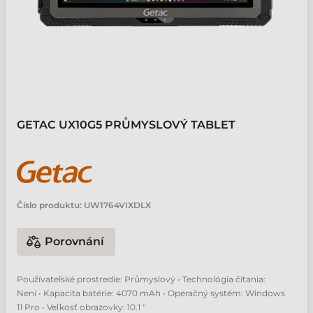
GETAC UX10G5 PRŮMYSLOVÝ TABLET
Číslo produktu:
UW1764VIXDLX
Porovnání
Používateľské prostredie: Průmyslový • Technológia čítania:
Není • Kapacita batérie: 4070 mAh • Operačný systém: Windows
11 Pro • Veľkosť obrazovky: 10.1 "