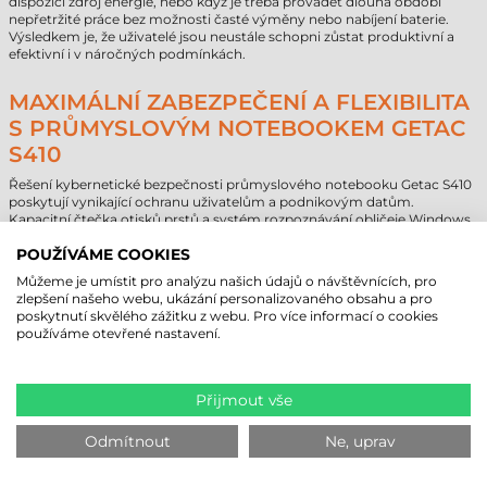
dispozici zdroj energie, nebo když je třeba provádět dlouhá období
nepřetržité práce bez možnosti časté výměny nebo nabíjení baterie.
Výsledkem je, že uživatelé jsou neustále schopni zůstat produktivní a
efektivní i v náročných podmínkách.
MAXIMÁLNÍ ZABEZPEČENÍ A FLEXIBILITA
S PRŮMYSLOVÝM NOTEBOOKEM GETAC
S410
Řešení kybernetické bezpečnosti průmyslového notebooku Getac S410
poskytují vynikající ochranu uživatelům a podnikovým datům.
Kapacitní čtečka otisků prstů a systém rozpoznávání obličeje Windows
Hello umožňují rychlý a bezpečný přístup k notebooku, čímž se
minimalizuje možnost neoprávněného přístupu. Tyto metody
POUŽÍVÁME COOKIES
identifikace poskytují vysokou úroveň bezpečnosti, jelikož k identifikaci
Můžeme je umístit pro analýzu našich údajů o návštěvnících, pro
využívají jedinečné biometrické charakteristiky.
zlepšení našeho webu, ukázání personalizovaného obsahu a pro
Čtečky čipových karet a HF RFID přidávají další vrstvu zabezpečení,
poskytnutí skvělého zážitku z webu. Pro více informací o cookies
která umožňuje například jednoduchou, ale efektivní autentifikaci
používáme otevřené nastavení.
pomocí karet. Toto je obzvláště důležité v průmyslových prostředích,
kde jsou přísné bezpečnostní předpisy a prvořadé je správné ověření
identity.
Praktická konstrukce notebooku Getac S410 poskytuje další výhodu z
Přijmout vše
hlediska bezpečnosti a flexibility. Důležité díly, které lze snadno vyjmout
a vyměnit, umožňují rychlé opravy s minimálními prostoji, to výrazně
Odmítnout
Ne, uprav
snižuje prostoje zařízení a náklady na údržbu a zároveň zajišťuje
dlouhodobou spolehlivost zařízení.