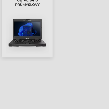
GETAC S410
PRŮMYSLOVÝ
NOTEBOOK