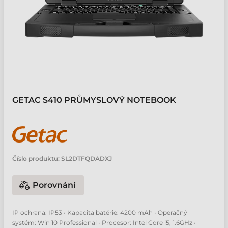
GETAC S410 PRŮMYSLOVÝ NOTEBOOK
Číslo produktu:
SL2DTFQDADXJ
Porovnání
IP ochrana: IP53 • Kapacita batérie: 4200 mAh • Operačný
systém: Win 10 Professional • Procesor: Intel Core i5, 1.6GHz •