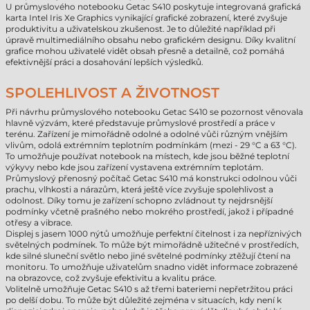
U průmyslového notebooku Getac S410 poskytuje integrovaná grafická
karta Intel Iris Xe Graphics vynikající grafické zobrazení, které zvyšuje
produktivitu a uživatelskou zkušenost. Je to důležité například při
úpravě multimediálního obsahu nebo grafickém designu. Díky kvalitní
grafice mohou uživatelé vidět obsah přesně a detailně, což pomáhá
efektivnější práci a dosahování lepších výsledků.
SPOLEHLIVOST A ŽIVOTNOST
Při návrhu průmyslového notebooku Getac S410 se pozornost věnovala
hlavně výzvám, které představuje průmyslové prostředí a práce v
terénu. Zařízení je mimořádně odolné a odolné vůči různým vnějším
vlivům, odolá extrémním teplotním podmínkám (mezi - 29 °C a 63 °C).
To umožňuje používat notebook na místech, kde jsou běžné teplotní
výkyvy nebo kde jsou zařízení vystavena extrémním teplotám.
Průmyslový přenosný počítač Getac S410 má konstrukci odolnou vůči
prachu, vlhkosti a nárazům, která ještě více zvyšuje spolehlivost a
odolnost. Díky tomu je zařízení schopno zvládnout ty nejdrsnější
podmínky včetně prašného nebo mokrého prostředí, jakož i případné
otřesy a vibrace.
Displej s jasem 1000 nýtů umožňuje perfektní čitelnost i za nepříznivých
světelných podmínek. To může být mimořádně užitečné v prostředích,
kde silné sluneční světlo nebo jiné světelné podmínky ztěžují čtení na
monitoru. To umožňuje uživatelům snadno vidět informace zobrazené
na obrazovce, což zvyšuje efektivitu a kvalitu práce.
Volitelně umožňuje Getac S410 s až třemi bateriemi nepřetržitou práci
po delší dobu. To může být důležité zejména v situacích, kdy není k