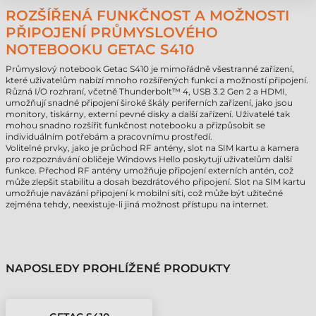
ROZŠÍŘENÁ FUNKČNOST A MOŽNOSTI
PŘIPOJENÍ PRŮMYSLOVÉHO
NOTEBOOKU GETAC S410
Průmyslový notebook Getac S410 je mimořádně všestranné zařízení,
které uživatelům nabízí mnoho rozšířených funkcí a možností připojení.
Různá I/O rozhraní, včetně Thunderbolt™ 4, USB 3.2 Gen 2 a HDMI,
umožňují snadné připojení široké škály periferních zařízení, jako jsou
monitory, tiskárny, externí pevné disky a další zařízení. Uživatelé tak
mohou snadno rozšířit funkčnost notebooku a přizpůsobit se
individuálním potřebám a pracovnímu prostředí.
Volitelné prvky, jako je průchod RF antény, slot na SIM kartu a kamera
pro rozpoznávání obličeje Windows Hello poskytují uživatelům další
funkce. Přechod RF antény umožňuje připojení externích antén, což
může zlepšit stabilitu a dosah bezdrátového připojení. Slot na SIM kartu
umožňuje navázání připojení k mobilní síti, což může být užitečné
zejména tehdy, neexistuje-li jiná možnost přístupu na internet.
NAPOSLEDY PROHLÍŽENÉ PRODUKTY