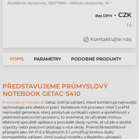
Rozlíšenie obrazovky: 1920*1080 • Veľkosť obrazovky: 14 "
- CZK
Bez DPH
(
-
)
Kontaktujte nás
POPIS
PARAMETRY
PODOBNÉ PRODUKTY
PŘEDSTAVUJEME PRŮMYSLOVÝ
NOTEBOOK GETAC S410
Průmyslový notebook
Getac S410 je zařízení, které kombinuje nejnovější
technologie pro efektivní práci. Notebook má procesor Intel CoreTM
nejnovější generace, který poskytuje vynikající výkon a spolehlivost v
jakémkoli pracovním prostoru, to znamená, že uživatelé mohou
efektivně spouštět aplikace a provádět úkoly rychle, ať už jde o složité
výpočty nebo pracovní postupy s více úkoly. Pokročilé bezdrátové
připojení jako Wi-Fi 6 a Bluetooth 5.1 umožňují širokou škálu
kompatibility zařízení, čímž zvyšují mobilitu a flexibilitu uživatelů.