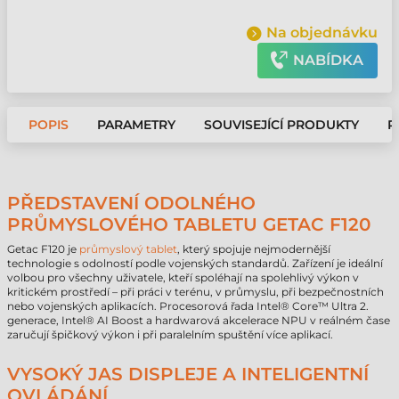
Na objednávku
NABÍDKA
POPIS
PARAMETRY
SOUVISEJÍCÍ PRODUKTY
P
PŘEDSTAVENÍ ODOLNÉHO
PRŮMYSLOVÉHO TABLETU GETAC F120
Getac F120 je
průmyslový tablet
, který spojuje nejmodernější
technologie s odolností podle vojenských standardů. Zařízení je ideální
volbou pro všechny uživatele, kteří spoléhají na spolehlivý výkon v
kritickém prostředí – při práci v terénu, v průmyslu, při bezpečnostních
nebo vojenských aplikacích. Procesorová řada Intel® Core™ Ultra 2.
generace, Intel® AI Boost a hardwarová akcelerace NPU v reálném čase
zaručují špičkový výkon i při paralelním spuštění více aplikací.
VYSOKÝ JAS DISPLEJE A INTELIGENTNÍ
OVLÁDÁNÍ