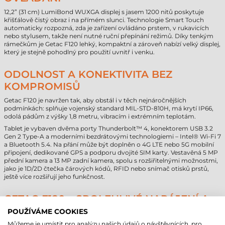
12,2” (31 cm) LumiBond WUXGA displej s jasem 1200 nitů poskytuje
křišťálově čistý obraz i na přímém slunci. Technologie Smart Touch
automaticky rozpozná, zda je zařízení ovládáno prstem, v rukavicích
nebo stylusem, takže není nutné ruční přepínání režimů. Díky tenkým
rámečkům je Getac F120 lehký, kompaktní a zároveň nabízí velký displej,
který je stejně pohodlný pro použití uvnitř i venku.
ODOLNOST A KONEKTIVITA BEZ
KOMPROMISŮ
Getac F120 je navržen tak, aby obstál i v těch nejnáročnějších
podmínkách: splňuje vojenský standard MIL-STD-810H, má krytí IP66,
odolá pádům z výšky 1,8 metru, vibracím i extrémním teplotám.
Tablet je vybaven dvěma porty Thunderbolt™ 4, konektorem USB 3.2
Gen 2 Type-A a moderními bezdrátovými technologiemi – Intel® Wi-Fi 7
a Bluetooth 5.4. Na přání může být doplněn o 4G LTE nebo 5G mobilní
připojení, dedikované GPS a podporu dvojité SIM karty. Vestavěná 5 MP
přední kamera a 13 MP zadní kamera, spolu s rozšiřitelnými možnostmi,
jako je 1D/2D čtečka čárových kódů, RFID nebo snímač otisků prstů,
ještě více rozšiřují jeho funkčnost.
GETAC F120 – SPOLEHLIVÉ NAPÁJENÍ A
DLOUHÁ VÝDRŽ
POUŽÍVÁME COOKIES
Můžeme je umístit pro analýzu našich údajů o návštěvnících, pro
Tablet funguje na dvojici vyměnitelných lithiových baterií s kapacitou