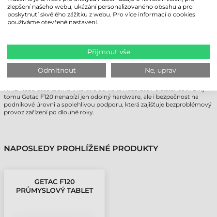
zlepšení našeho webu, ukázání personalizovaného obsahu a pro
4070 mAh, které lze díky technologii hot-swap vyměnit i bez vypnutí
poskytnutí skvělého zážitku z webu. Pro více informací o cookies
zařízení. Volitelně jsou k dispozici také vysokokapacitní baterie, takže ani
používáme otevřené nastavení.
během dlouhých směn nebo nasazení v terénu není nutné přerušit
práci. O rychlé a bezpečné nabíjení se stará 65 W AC adaptér.
BEZPEČNOST A FIREMNÍ PODPORA
Přijmout vše
Výrobce klade velký důraz na ochranu dat: standardní výbavou je modul
Odmítnout
Ne, uprav
TPM 2.0, Kensington zámek a Windows Hello rozpoznávání obličeje. Na
výběr jsou i další bezpečnostní možnosti – Intel® vPro® technologie,
RFID nebo čtečka smart karet a ochrana Absolute Persistence®. Díky
tomu Getac F120 nenabízí jen odolný hardware, ale i bezpečnost na
podnikové úrovni a spolehlivou podporu, která zajišťuje bezproblémový
provoz zařízení po dlouhé roky.
NAPOSLEDY PROHLÍŽENÉ PRODUKTY
GETAC F120
PRŮMYSLOVÝ TABLET