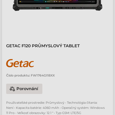
GETAC F120 PRŮMYSLOVÝ TABLET
Číslo produktu:
FW1764GI1BXX
Porovnání
Používateľské prostredie: Průmyslový • Technológia čítania:
Není • Kapacita batérie: 4060 mAh • Operačný systém: Windows
11 Pro • Veľkosť obrazovky: 12.1 " • Typ GSM: LTE/5G