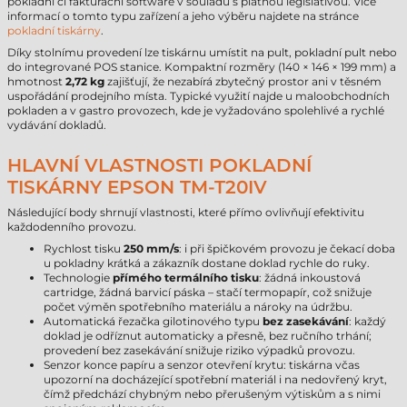
pokladní či fakturační software v souladu s platnou legislativou. Více
informací o tomto typu zařízení a jeho výběru najdete na stránce
pokladní tiskárny
.
Díky stolnímu provedení lze tiskárnu umístit na pult, pokladní pult nebo
do integrované POS stanice. Kompaktní rozměry (140 × 146 × 199 mm) a
hmotnost
2,72 kg
zajišťují, že nezabírá zbytečný prostor ani v těsném
uspořádání prodejního místa. Typické využití najde u maloobchodních
pokladen a v gastro provozech, kde je vyžadováno spolehlivé a rychlé
vydávání dokladů.
HLAVNÍ VLASTNOSTI POKLADNÍ
TISKÁRNY EPSON TM-T20IV
Následující body shrnují vlastnosti, které přímo ovlivňují efektivitu
každodenního provozu.
Rychlost tisku
250 mm/s
: i při špičkovém provozu je čekací doba
u pokladny krátká a zákazník dostane doklad rychle do ruky.
Technologie
přímého termálního tisku
: žádná inkoustová
cartridge, žádná barvicí páska – stačí termopapír, což snižuje
počet výměn spotřebního materiálu a nároky na údržbu.
Automatická řezačka gilotinového typu
bez zasekávání
: každý
doklad je odříznut automaticky a přesně, bez ručního trhání;
provedení bez zasekávání snižuje riziko výpadků provozu.
Senzor konce papíru a senzor otevření krytu: tiskárna včas
upozorní na docházející spotřební materiál i na nedovřený kryt,
čímž předchází chybným nebo přerušeným výtiskům a s nimi