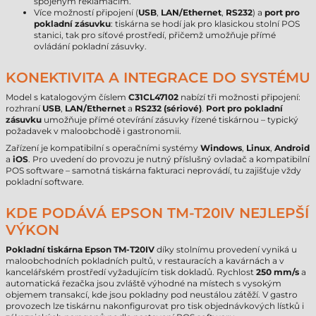
spojeným reklamacím.
Více možností připojení (
USB
,
LAN/Ethernet
,
RS232
) a
port pro
pokladní zásuvku
: tiskárna se hodí jak pro klasickou stolní POS
stanici, tak pro síťové prostředí, přičemž umožňuje přímé
ovládání pokladní zásuvky.
KONEKTIVITA A INTEGRACE DO SYSTÉMU
Model s katalogovým číslem
C31CL47102
nabízí tři možnosti připojení:
rozhraní
USB
,
LAN/Ethernet
a
RS232 (sériové)
.
Port pro pokladní
zásuvku
umožňuje přímé otevírání zásuvky řízené tiskárnou – typický
požadavek v maloobchodě i gastronomii.
Zařízení je kompatibilní s operačními systémy
Windows
,
Linux
,
Android
a
iOS
. Pro uvedení do provozu je nutný příslušný ovladač a kompatibilní
POS software – samotná tiskárna fakturaci neprovádí, tu zajišťuje vždy
pokladní software.
KDE PODÁVÁ EPSON TM-T20IV NEJLEPŠÍ
VÝKON
Pokladní tiskárna Epson TM-T20IV
díky stolnímu provedení vyniká u
maloobchodních pokladních pultů, v restauracích a kavárnách a v
kancelářském prostředí vyžadujícím tisk dokladů. Rychlost
250 mm/s
a
automatická řezačka jsou zvláště výhodné na místech s vysokým
objemem transakcí, kde jsou pokladny pod neustálou zátěží. V gastro
provozech lze tiskárnu nakonfigurovat pro tisk objednávkových lístků i