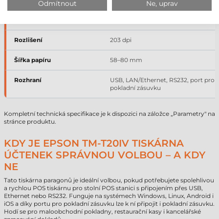
Odmítnout
Ne, uprav
Rychlost tisku
250 mm/s
Rozlišení
203 dpi
Šířka papíru
58–80 mm
Rozhraní
USB, LAN/Ethernet, RS232, port pro
pokladní zásuvku
Kompletní technická specifikace je k dispozici na záložce „Parametry" na
stránce produktu.
KDY JE EPSON TM-T20IV TISKÁRNA
ÚČTENEK SPRÁVNOU VOLBOU – A KDY
NE
Tato tiskárna paragonů je ideální volbou, pokud potřebujete spolehlivou
a rychlou POS tiskárnu pro stolní POS stanici s připojením přes USB,
Ethernet nebo RS232. Funguje na systémech Windows, Linux, Android i
iOS a díky portu pro pokladní zásuvku lze k ní připojit i pokladní zásuvku.
Hodí se pro maloobchodní pokladny, restaurační kasy i kancelářské