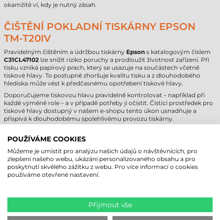
okamžitě ví, kdy je nutný zásah.
ČIŠTĚNÍ POKLADNÍ TISKÁRNY EPSON
TM-T20IV
Pravidelným čištěním a údržbou tiskárny
Epson
s katalogovým číslem
C31CL47102
lze snížit riziko poruchy a prodloužit životnost zařízení. Při
tisku vzniká papírový prach, který se usazuje na součástech včetně
tiskové hlavy. To postupně zhoršuje kvalitu tisku a z dlouhodobého
hlediska může vést k předčasnému opotřebení tiskové hlavy.
Doporučujeme tiskovou hlavu pravidelně kontrolovat – například při
každé výměně role – a v případě potřeby ji očistit. Čisticí prostředek pro
tiskové hlavy dostupný v našem e-shopu tento úkon usnadňuje a
přispívá k dlouhodobému spolehlivému provozu tiskárny.
EPSON TM-T20IV – HLAVNÍ TECHNICKÉ
POUŽÍVÁME COOKIES
PARAMETRY
Můžeme je umístit pro analýzu našich údajů o návštěvnících, pro
zlepšení našeho webu, ukázání personalizovaného obsahu a pro
poskytnutí skvělého zážitku z webu. Pro více informací o cookies
používáme otevřené nastavení.
Technický parametr
Hodnota
Provedení
stolní
Přijmout vše
Technologie tisku
přímý termální tisk