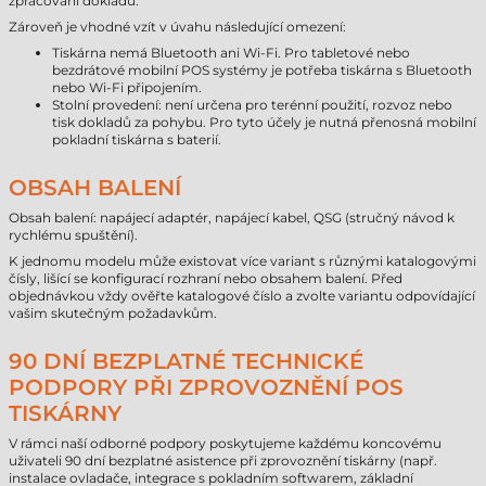
zpracování dokladů.
Zároveň je vhodné vzít v úvahu následující omezení:
Tiskárna nemá Bluetooth ani Wi-Fi. Pro tabletové nebo
bezdrátové mobilní POS systémy je potřeba tiskárna s Bluetooth
nebo Wi-Fi připojením.
Stolní provedení: není určena pro terénní použití, rozvoz nebo
tisk dokladů za pohybu. Pro tyto účely je nutná přenosná mobilní
pokladní tiskárna s baterií.
OBSAH BALENÍ
Obsah balení: napájecí adaptér, napájecí kabel, QSG (stručný návod k
rychlému spuštění).
K jednomu modelu může existovat více variant s různými katalogovými
čísly, lišící se konfigurací rozhraní nebo obsahem balení. Před
objednávkou vždy ověřte katalogové číslo a zvolte variantu odpovídající
vašim skutečným požadavkům.
90 DNÍ BEZPLATNÉ TECHNICKÉ
PODPORY PŘI ZPROVOZNĚNÍ POS
TISKÁRNY
V rámci naší odborné podpory poskytujeme každému koncovému
uživateli 90 dní bezplatné asistence při zprovoznění tiskárny (např.
instalace ovladače, integrace s pokladním softwarem, základní