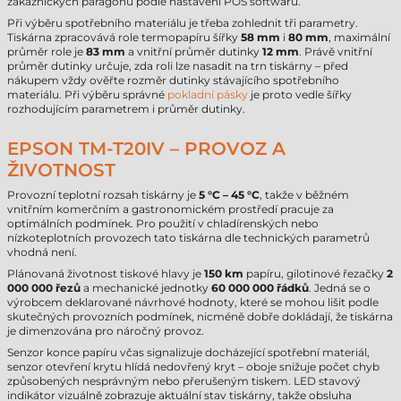
zákaznických paragonů podle nastavení POS softwaru.
Při výběru spotřebního materiálu je třeba zohlednit tři parametry.
Tiskárna zpracovává role termopapíru šířky
58 mm
i
80 mm
, maximální
průměr role je
83 mm
a vnitřní průměr dutinky
12 mm
. Právě vnitřní
průměr dutinky určuje, zda roli lze nasadit na trn tiskárny – před
nákupem vždy ověřte rozměr dutinky stávajícího spotřebního
materiálu. Při výběru správné
pokladní pásky
je proto vedle šířky
rozhodujícím parametrem i průměr dutinky.
EPSON TM-T20IV – PROVOZ A
ŽIVOTNOST
Provozní teplotní rozsah tiskárny je
5 °C – 45 °C
, takže v běžném
vnitřním komerčním a gastronomickém prostředí pracuje za
optimálních podmínek. Pro použití v chladírenských nebo
nízkoteplotních provozech tato tiskárna dle technických parametrů
vhodná není.
Plánovaná životnost tiskové hlavy je
150 km
papíru, gilotinové řezačky
2
000 000 řezů
a mechanické jednotky
60 000 000 řádků
. Jedná se o
výrobcem deklarované návrhové hodnoty, které se mohou lišit podle
skutečných provozních podmínek, nicméně dobře dokládají, že tiskárna
je dimenzována pro náročný provoz.
Senzor konce papíru včas signalizuje docházející spotřební materiál,
senzor otevření krytu hlídá nedovřený kryt – oboje snižuje počet chyb
způsobených nesprávným nebo přerušeným tiskem. LED stavový
indikátor vizuálně zobrazuje aktuální stav tiskárny, takže obsluha