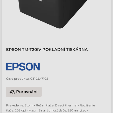
EPSON TM-T20IV POKLADNÍ TISKÁRNA
Číslo produktu:
C31CL47102
Porovnání
Prevedenie: Stolní • Režim tlače: Direct thermal • Rozlíšenie
tlače: 203 dpi • Maximálna rýchlosť tlače: 250 mm/sec •