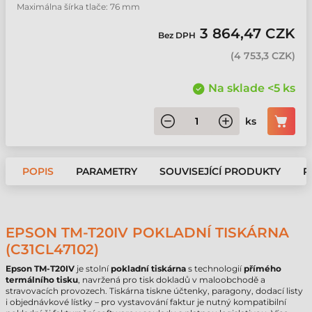
Maximálna šírka tlače: 76 mm
3 864,47 CZK
Bez DPH
(
4 753,3 CZK
)
Na sklade <5 ks
ks
POPIS
PARAMETRY
SOUVISEJÍCÍ PRODUKTY
P
EPSON TM-T20IV POKLADNÍ TISKÁRNA
(C31CL47102)
Epson
TM-T20IV
je stolní
pokladní tiskárna
s technologií
přímého
termálního tisku
, navržená pro tisk dokladů v maloobchodě a
stravovacích provozech. Tiskárna tiskne účtenky, paragony, dodací listy
i objednávkové lístky – pro vystavování faktur je nutný kompatibilní