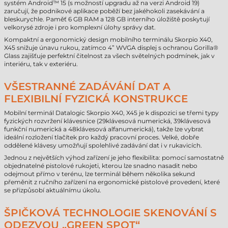
systém Android™ 15 (s možností upgradu až na verzi Android 19)
zaručují, že podnikové aplikace poběží bez jakéhokoli zasekávání a
bleskurychle. Paměť 6 GB RAM a 128 GB interního úložiště poskytují
velkorysé zdroje i pro komplexní úlohy správy dat.
Kompaktní a ergonomický design mobilního terminálu Skorpio X40,
X45 snižuje únavu rukou, zatímco 4” WVGA displej s ochranou Gorilla®
Glass zajišťuje perfektní čitelnost za všech světelných podmínek, jak v
interiéru, tak v exteriéru.
VŠESTRANNÉ ZADÁVÁNÍ DAT A
FLEXIBILNÍ FYZICKÁ KONSTRUKCE
Mobilní terminál Datalogic Skorpio X40, X45 je k dispozici se třemi typy
fyzických rozvržení klávesnice (29klávesová numerická, 39klávesová
funkční numerická a 48klávesová alfanumerická), takže lze vybrat
ideální rozložení tlačítek pro každý pracovní proces. Velké, dobře
oddělené klávesy umožňují spolehlivé zadávání dat i v rukavicích.
Jednou z největších výhod zařízení je jeho flexibilita: pomocí samostatně
objednatelné pistolové rukojeti, kterou lze snadno nasadit nebo
odejmout přímo v terénu, lze terminál během několika sekund
přeměnit z ručního zařízení na ergonomické pistolové provedení, které
se přizpůsobí aktuálnímu úkolu.
ŠPIČKOVÁ TECHNOLOGIE SKENOVÁNÍ S
ODEZVOU „GREEN SPOT“