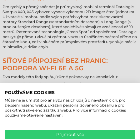
Pro rychlý a přesný sběr dat je průmyslový mobilní terminál Datalogic
Skorpio X40, X45 vybaven vysoce výkonnou 2D imager čtecí jednotkou.
Uživatelé si mohou podle svých potřeb vybrat mezi skenovacími
motory Standard Range (se standardním dosahem) a Long Range (s
prodlouženým dosahem), které spolehlivě snímají ze vzdálenosti až 10
metrů. Patentovaná technologie „Green Spot“ od společnosti Datalogic
poskytuje přímou vizuální zpětnou vazbu o úspěšném načtení přímo na
čárovém kódu, což v hlučném průmyslovém prostředí urychluje práci a
minimalizuje riziko chyb.
SÍŤOVÉ PŘIPOJENÍ BEZ HRANIC:
PODPORA WI-FI 6E A 5G
Dva modely této řady splňují různé požadavky na konektivitu:
Mobilní terminál Datalogic Skorpio X40
využívá nejmodernější
technologii Wi-Fi 6/6E, která zajišťuje stabilní, rychlou a
POUŽÍVÁME COOKIES
bezpečnou komunikaci v rámci podnikové sítě.
Mobilní terminál Datalogic Skorpio X45
je navíc vybaven
Můžeme je umístit pro analýzu našich údajů o návštěvnících, pro
integrovanou funkcí 5G a GPS, což z něj činí ideální volbu pro
zlepšení našeho webu, ukázání personalizovaného obsahu a pro
práci v terénu, kde je nepřetržité širokopásmové připojení a
poskytnutí skvělého zážitku z webu. Pro více informací o cookies
přesné určování polohy nezbytné.
používáme otevřené nastavení.
Podpora Bluetooth® 5.3 a NFC dále rozšiřuje možnosti připojení k
periferním zařízením a usnadňuje párování přístrojů.
Přijmout vše