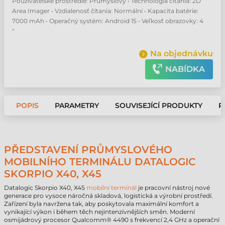
Používateľské prostredie: Průmyslový • Technológia čítania: 2D
Area Imager • Vzdialenosť čítania: Normální • Kapacita batérie:
7000 mAh • Operačný systém: Android 15 • Veľkosť obrazovky: 4
"
Na objednávku
NABÍDKA
POPIS
PARAMETRY
SOUVISEJÍCÍ PRODUKTY
P
PŘEDSTAVENÍ PRŮMYSLOVÉHO
MOBILNÍHO TERMINÁLU DATALOGIC
SKORPIO X40, X45
Datalogic Skorpio X40, X45
mobilní terminál
je pracovní nástroj nové
generace pro vysoce náročná skladová, logistická a výrobní prostředí.
Zařízení byla navržena tak, aby poskytovala maximální komfort a
vynikající výkon i během těch nejintenzivnějších směn. Moderní
osmijádrový procesor Qualcomm® 4490 s frekvencí 2,4 GHz a operační