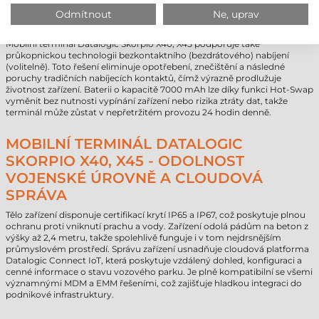
NULOVÉ PROSTOJE: BEZKONTAKTNÍ
Odmítnout
Ne, uprav
NABÍJENÍ A BATERIE HOT-SWAP
Mobilní terminál Datalogic Skorpio X40, X45 podporuje také
průkopnickou technologii bezkontaktního (bezdrátového) nabíjení
(volitelně). Toto řešení eliminuje opotřebení, znečištění a následné
poruchy tradičních nabíjecích kontaktů, čímž výrazně prodlužuje
životnost zařízení. Baterii o kapacitě 7000 mAh lze díky funkci Hot-Swap
vyměnit bez nutnosti vypínání zařízení nebo rizika ztráty dat, takže
terminál může zůstat v nepřetržitém provozu 24 hodin denně.
MOBILNÍ TERMINÁL DATALOGIC
SKORPIO X40, X45 - ODOLNOST
VOJENSKÉ ÚROVNĚ A CLOUDOVÁ
SPRÁVA
Tělo zařízení disponuje certifikací krytí IP65 a IP67, což poskytuje plnou
ochranu proti vniknutí prachu a vody. Zařízení odolá pádům na beton z
výšky až 2,4 metru, takže spolehlivě funguje i v tom nejdrsnějším
průmyslovém prostředí. Správu zařízení usnadňuje cloudová platforma
Datalogic Connect IoT, která poskytuje vzdálený dohled, konfiguraci a
cenné informace o stavu vozového parku. Je plně kompatibilní se všemi
významnými MDM a EMM řešeními, což zajišťuje hladkou integraci do
podnikové infrastruktury.