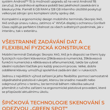
systém Android™ 15 (s možností upgradu až na verzi Android 19)
zaručují, že podnikové aplikace poběží bez jakéhokoli zasekávání a
bleskurychle. Paměť 6 GB RAM a 128 GB interního úložiště poskytují
velkorysé zdroje i pro komplexní úlohy správy dat.
Kompaktní a ergonomický design mobilního terminálu Skorpio X40,
X45 snižuje únavu rukou, zatímco 4” WVGA displej s ochranou Gorilla®
Glass zajišťuje perfektní čitelnost za všech světelných podmínek, jak v
interiéru, tak v exteriéru.
VŠESTRANNÉ ZADÁVÁNÍ DAT A
FLEXIBILNÍ FYZICKÁ KONSTRUKCE
Mobilní terminál Datalogic Skorpio X40, X45 je k dispozici se třemi typy
fyzických rozvržení klávesnice (29klávesová numerická, 39klávesová
funkční numerická a 48klávesová alfanumerická), takže lze vybrat
ideální rozložení tlačítek pro každý pracovní proces. Velké, dobře
oddělené klávesy umožňují spolehlivé zadávání dat i v rukavicích.
Jednou z největších výhod zařízení je jeho flexibilita: pomocí samostatně
objednatelné pistolové rukojeti, kterou lze snadno nasadit nebo
odejmout přímo v terénu, lze terminál během několika sekund
přeměnit z ručního zařízení na ergonomické pistolové provedení, které
se přizpůsobí aktuálnímu úkolu.
ŠPIČKOVÁ TECHNOLOGIE SKENOVÁNÍ S
ODEZVOU „GREEN SPOT“