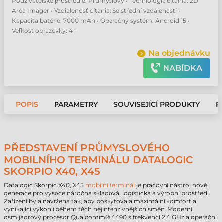
Používateľské prostredie: Průmyslový • Technológia čítania: 2D
Area Imager • Vzdialenosť čítania: Se střední vzdáleností •
Kapacita batérie: 7000 mAh • Operačný systém: Android 15 •
Veľkosť obrazovky: 4 "
Na objednávku
NABÍDKA
POPIS
PARAMETRY
SOUVISEJÍCÍ PRODUKTY
P
PŘEDSTAVENÍ PRŮMYSLOVÉHO
MOBILNÍHO TERMINÁLU DATALOGIC
SKORPIO X40, X45
Datalogic Skorpio X40, X45
mobilní terminál
je pracovní nástroj nové
generace pro vysoce náročná skladová, logistická a výrobní prostředí.
Zařízení byla navržena tak, aby poskytovala maximální komfort a
vynikající výkon i během těch nejintenzivnějších směn. Moderní
osmijádrový procesor Qualcomm® 4490 s frekvencí 2,4 GHz a operační