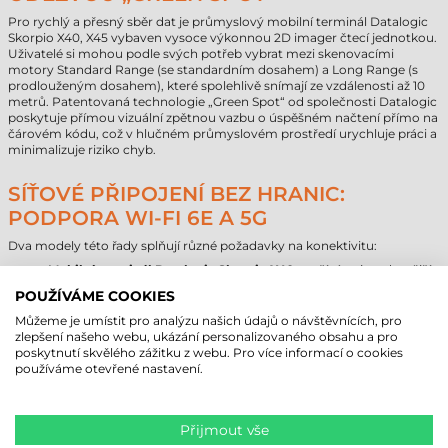
Pro rychlý a přesný sběr dat je průmyslový mobilní terminál Datalogic
Skorpio X40, X45 vybaven vysoce výkonnou 2D imager čtecí jednotkou.
Uživatelé si mohou podle svých potřeb vybrat mezi skenovacími
motory Standard Range (se standardním dosahem) a Long Range (s
prodlouženým dosahem), které spolehlivě snímají ze vzdálenosti až 10
metrů. Patentovaná technologie „Green Spot“ od společnosti Datalogic
poskytuje přímou vizuální zpětnou vazbu o úspěšném načtení přímo na
čárovém kódu, což v hlučném průmyslovém prostředí urychluje práci a
minimalizuje riziko chyb.
SÍŤOVÉ PŘIPOJENÍ BEZ HRANIC:
PODPORA WI-FI 6E A 5G
Dva modely této řady splňují různé požadavky na konektivitu:
Mobilní terminál Datalogic Skorpio X40
využívá nejmodernější
technologii Wi-Fi 6/6E, která zajišťuje stabilní, rychlou a
POUŽÍVÁME COOKIES
bezpečnou komunikaci v rámci podnikové sítě.
Mobilní terminál Datalogic Skorpio X45
je navíc vybaven
Můžeme je umístit pro analýzu našich údajů o návštěvnících, pro
integrovanou funkcí 5G a GPS, což z něj činí ideální volbu pro
zlepšení našeho webu, ukázání personalizovaného obsahu a pro
práci v terénu, kde je nepřetržité širokopásmové připojení a
poskytnutí skvělého zážitku z webu. Pro více informací o cookies
přesné určování polohy nezbytné.
používáme otevřené nastavení.
Podpora Bluetooth® 5.3 a NFC dále rozšiřuje možnosti připojení k
periferním zařízením a usnadňuje párování přístrojů.
Přijmout vše