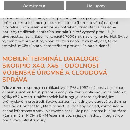
NULOVÉ PROSTOJE: BEZKONTAKTNÍ
Odmítnout
Ne, uprav
NABÍJENÍ A BATERIE HOT-SWAP
Mobilní terminál Datalogic Skorpio X40, X45 podporuje také
průkopnickou technologii bezkontaktního (bezdrátového) nabíjení
(volitelně). Toto řešení eliminuje opotřebení, znečištění a následné
poruchy tradičních nabíjecích kontaktů, čímž výrazně prodlužuje
životnost zařízení. Baterii o kapacitě 7000 mAh lze díky funkci Hot-Swap
vyměnit bez nutnosti vypínání zařízení nebo rizika ztráty dat, takže
terminál může zůstat v nepřetržitém provozu 24 hodin denně.
MOBILNÍ TERMINÁL DATALOGIC
SKORPIO X40, X45 - ODOLNOST
VOJENSKÉ ÚROVNĚ A CLOUDOVÁ
SPRÁVA
Tělo zařízení disponuje certifikací krytí IP65 a IP67, což poskytuje plnou
ochranu proti vniknutí prachu a vody. Zařízení odolá pádům na beton z
výšky až 2,4 metru, takže spolehlivě funguje i v tom nejdrsnějším
průmyslovém prostředí. Správu zařízení usnadňuje cloudová platforma
Datalogic Connect IoT, která poskytuje vzdálený dohled, konfiguraci a
cenné informace o stavu vozového parku. Je plně kompatibilní se všemi
významnými MDM a EMM řešeními, což zajišťuje hladkou integraci do
podnikové infrastruktury.