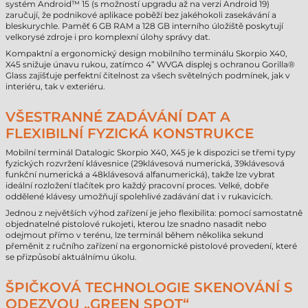
systém Android™ 15 (s možností upgradu až na verzi Android 19)
zaručují, že podnikové aplikace poběží bez jakéhokoli zasekávání a
bleskurychle. Paměť 6 GB RAM a 128 GB interního úložiště poskytují
velkorysé zdroje i pro komplexní úlohy správy dat.
Kompaktní a ergonomický design mobilního terminálu Skorpio X40,
X45 snižuje únavu rukou, zatímco 4” WVGA displej s ochranou Gorilla®
Glass zajišťuje perfektní čitelnost za všech světelných podmínek, jak v
interiéru, tak v exteriéru.
VŠESTRANNÉ ZADÁVÁNÍ DAT A
FLEXIBILNÍ FYZICKÁ KONSTRUKCE
Mobilní terminál Datalogic Skorpio X40, X45 je k dispozici se třemi typy
fyzických rozvržení klávesnice (29klávesová numerická, 39klávesová
funkční numerická a 48klávesová alfanumerická), takže lze vybrat
ideální rozložení tlačítek pro každý pracovní proces. Velké, dobře
oddělené klávesy umožňují spolehlivé zadávání dat i v rukavicích.
Jednou z největších výhod zařízení je jeho flexibilita: pomocí samostatně
objednatelné pistolové rukojeti, kterou lze snadno nasadit nebo
odejmout přímo v terénu, lze terminál během několika sekund
přeměnit z ručního zařízení na ergonomické pistolové provedení, které
se přizpůsobí aktuálnímu úkolu.
ŠPIČKOVÁ TECHNOLOGIE SKENOVÁNÍ S
ODEZVOU „GREEN SPOT“