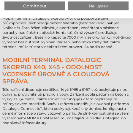
NULOVÉ PROSTOJE: BEZKONTAKTNÍ
Odmítnout
Ne, uprav
NABÍJENÍ A BATERIE HOT-SWAP
Mobilní terminál Datalogic Skorpio X40, X45 podporuje také
průkopnickou technologii bezkontaktního (bezdrátového) nabíjení
(volitelně). Toto řešení eliminuje opotřebení, znečištění a následné
poruchy tradičních nabíjecích kontaktů, čímž výrazně prodlužuje
životnost zařízení. Baterii o kapacitě 7000 mAh lze díky funkci Hot-Swap
vyměnit bez nutnosti vypínání zařízení nebo rizika ztráty dat, takže
terminál může zůstat v nepřetržitém provozu 24 hodin denně.
MOBILNÍ TERMINÁL DATALOGIC
SKORPIO X40, X45 - ODOLNOST
VOJENSKÉ ÚROVNĚ A CLOUDOVÁ
SPRÁVA
Tělo zařízení disponuje certifikací krytí IP65 a IP67, což poskytuje plnou
ochranu proti vniknutí prachu a vody. Zařízení odolá pádům na beton z
výšky až 2,4 metru, takže spolehlivě funguje i v tom nejdrsnějším
průmyslovém prostředí. Správu zařízení usnadňuje cloudová platforma
Datalogic Connect IoT, která poskytuje vzdálený dohled, konfiguraci a
cenné informace o stavu vozového parku. Je plně kompatibilní se všemi
významnými MDM a EMM řešeními, což zajišťuje hladkou integraci do
podnikové infrastruktury.