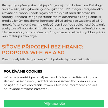
Pro rychlý a přesný sběr dat je průmyslový mobilní terminál Datalogic
Skorpio X40, X45 vybaven vysoce výkonnou 2D imager čtecí jednotkou.
Uživatelé si mohou podle svých potřeb vybrat mezi skenovacími
motory Standard Range (se standardním dosahem) a Long Range (s
prodlouženým dosahem), které spolehlivě snímají ze vzdálenosti až 10
metrů. Patentovaná technologie „Green Spot“ od společnosti Datalogic
poskytuje přímou vizuální zpětnou vazbu o úspěšném načtení přímo na
čárovém kódu, což v hlučném průmyslovém prostředí urychluje práci a
minimalizuje riziko chyb.
SÍŤOVÉ PŘIPOJENÍ BEZ HRANIC:
PODPORA WI-FI 6E A 5G
Dva modely této řady splňují různé požadavky na konektivitu:
Mobilní terminál Datalogic Skorpio X40
využívá nejmodernější
technologii Wi-Fi 6/6E, která zajišťuje stabilní, rychlou a
POUŽÍVÁME COOKIES
bezpečnou komunikaci v rámci podnikové sítě.
Mobilní terminál Datalogic Skorpio X45
je navíc vybaven
Můžeme je umístit pro analýzu našich údajů o návštěvnících, pro
integrovanou funkcí 5G a GPS, což z něj činí ideální volbu pro
zlepšení našeho webu, ukázání personalizovaného obsahu a pro
práci v terénu, kde je nepřetržité širokopásmové připojení a
poskytnutí skvělého zážitku z webu. Pro více informací o cookies
přesné určování polohy nezbytné.
používáme otevřené nastavení.
Podpora Bluetooth® 5.3 a NFC dále rozšiřuje možnosti připojení k
periferním zařízením a usnadňuje párování přístrojů.
Přijmout vše