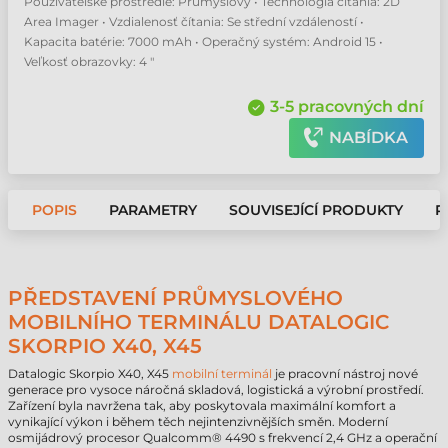
Používateľské prostredie: Průmyslový • Technológia čítania: 2D
Area Imager • Vzdialenosť čítania: Se střední vzdáleností •
Kapacita batérie: 7000 mAh • Operačný systém: Android 15 •
Veľkosť obrazovky: 4 "
3-5 pracovných dní
NABÍDKA
POPIS
PARAMETRY
SOUVISEJÍCÍ PRODUKTY
P
PŘEDSTAVENÍ PRŮMYSLOVÉHO
MOBILNÍHO TERMINÁLU DATALOGIC
SKORPIO X40, X45
Datalogic Skorpio X40, X45
mobilní terminál
je pracovní nástroj nové
generace pro vysoce náročná skladová, logistická a výrobní prostředí.
Zařízení byla navržena tak, aby poskytovala maximální komfort a
vynikající výkon i během těch nejintenzivnějších směn. Moderní
osmijádrový procesor Qualcomm® 4490 s frekvencí 2,4 GHz a operační