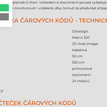
dění parametrů čtení. Vzhledem k stacionární povaze vyžaduje za
nkce lze monitorovat i vzdáleně, díky čemuž lze předvídat přípa
ČTEČKA ČÁROVÝCH KÓDŮ - TECHNI
Datalogic
Matrix 320
2D Area Imager
kabelová
50 cm
550 cm
průmyslové
stacionární
24 měsíců
ry!
 ČTEČEK ČÁROVÝCH KÓDŮ