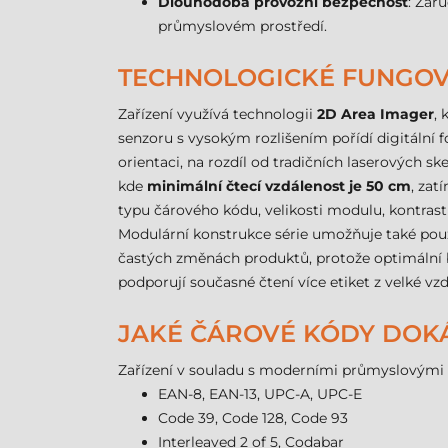
Dlouhodobá provozní bezpečnost
: Zár
průmyslovém prostředí.
TECHNOLOGICKÉ FUNGOVÁ
Zařízení využívá technologii
2D Area Imager
,
senzoru s vysokým rozlišením pořídí digitální 
orientaci, na rozdíl od tradičních laserových s
kde
minimální čtecí vzdálenost je 50 cm
, za
typu čárového kódu, velikosti modulu, kontras
Modulární konstrukce série umožňuje také použit
častých změnách produktů, protože optimální b
podporují současné čtení více etiket z velké vzd
JAKÉ ČÁROVÉ KÓDY DOKÁŽ
Zařízení v souladu s moderními průmyslovými 
EAN-8, EAN-13, UPC-A, UPC-E
Code 39, Code 128, Code 93
Interleaved 2 of 5, Codabar