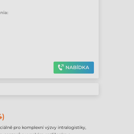
•
nia:
NABÍDKA
4)
iálně pro komplexní výzvy intralogistiky,