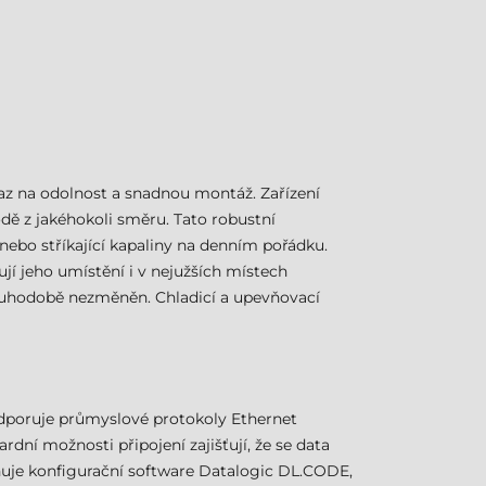
raz na odolnost a snadnou montáž. Zařízení
odě z jakéhokoli směru. Tato robustní
nebo stříkající kapaliny na denním pořádku.
jí jeho umístění i v nejužších místech
dlouhodobě nezměněn. Chladicí a upevňovací
dporuje průmyslové protokoly Ethernet
ní možnosti připojení zajišťují, že se data
ňuje konfigurační software Datalogic DL.CODE,