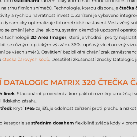
k. Toto
stacionární
zařízení díky kombinaci modulární konstrukc
 na trhu fixních snímačů. Technologie, kterou disponuje
čtečka 
ivity a rychlou návratnost investic. Zařízení je vybaveno inte
 a dynamicky optimalizuje fotometrické nastavení. Vestavěný sn
o se změní jeho úhel sklonu, systém okamžitě upozorní operátor
ívá technologii
2D Area Imager
, která je vhodná i pro ty nejsloži
sobit se různým optickým výzvám. 360stupňový vícebarevný vizuál
ení ze všech směrů. Osvětlení bez blikání chrání zrak zaměstna
na
čtečka čárových kódů
. Desetiletí zkušeností značky Datalogic 
NÍ DATALOGIC MATRIX 320 ČTEČKA
h linek
: Stacionární provedení a kompaktní rozměry umožňují sn
ti lidského zásahu.
tředí
: Krytí
IP65
zajišťuje odolnost zařízení proti prachu a nízk
 do kategorie se
středním dosahem
flexibilně zvládá kódy v pro