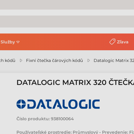
Služby
Zľava
ch kódů
Fixní čtečka čárových kódů
Datalogic Matrix 3
DATALOGIC MATRIX 320 ČTEČ
Číslo produktu:
938100064
Používateľské prostredie: Průmyslový • Prevedenie: Fix