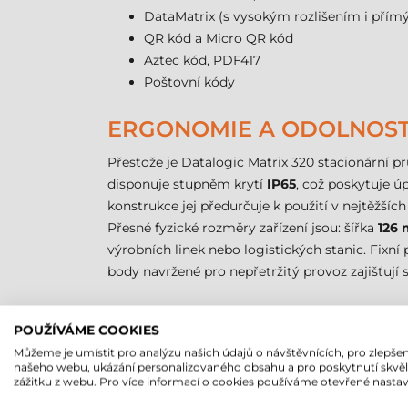
DataMatrix (s vysokým rozlišením i př
QR kód a Micro QR kód
Aztec kód, PDF417
Poštovní kódy
ERGONOMIE A ODOLNOS
Přestože je Datalogic Matrix 320 stacionární p
disponuje stupněm krytí
IP65
, což poskytuje ú
konstrukce jej předurčuje k použití v nejtěžšíc
Přesné fyzické rozměry zařízení jsou: šířka
126
výrobních linek nebo logistických stanic. Fixn
body navržené pro nepřetržitý provoz zajišťují
PŘIPOJENÍ A SYSTÉMOVÁ
POUŽÍVÁME COOKIES
Tento model lze integrovat do podnikových s
Můžeme je umístit pro analýzu našich údajů o návštěvnících, pro zlepšen
našeho webu, ukázání personalizovaného obsahu a pro poskytnutí skvě
(Profinet, EtherNet/IP, Modbus TCP), které umo
zážitku z webu. Pro více informací o cookies používáme otevřené nastav
dostanou bez prodlení do systémů řízení skla