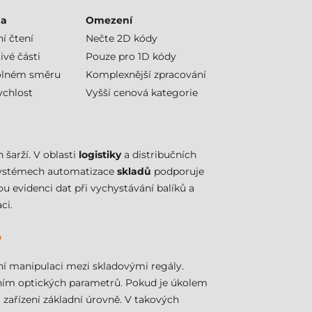
da
Omezení
ní čtení
Nečte 2D kódy
ivé části
Pouze pro 1D kódy
volném směru
Komplexnější zpracování
chlost
Vyšší cenová kategorie
 šarží. V oblasti
logistiky
a distribučních
V systémech automatizace
skladů
podporuje
u evidenci dat při vychystávání balíků a
ci.
?
ní manipulaci mezi skladovými regály.
zením optických parametrů. Pokud je úkolem
 zařízení základní úrovně. V takových