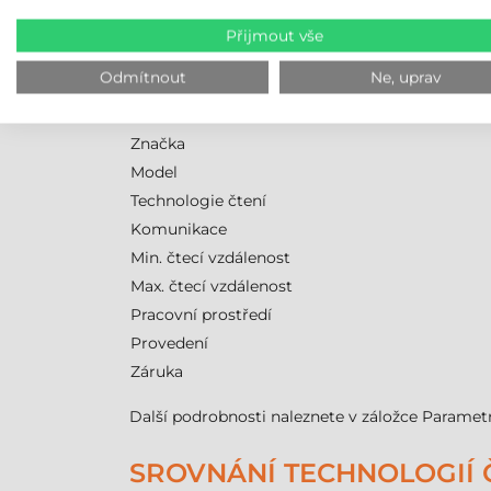
který v grafickém rozhraní umožňuje jemné dola
Přijmout vše
což garantuje dostupnost 24/7. Diagnostické fu
Odmítnout
Ne, uprav
DATALOGIC MATRIX 320 
Značka
Model
Technologie čtení
Komunikace
Min. čtecí vzdálenost
Max. čtecí vzdálenost
Pracovní prostředí
Provedení
Záruka
Další podrobnosti naleznete v záložce Paramet
SROVNÁNÍ TECHNOLOGIÍ