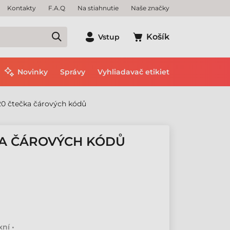
Kontakty
F.A.Q
Na stiahnutie
Naše značky
Košík
Vstup
Novinky
Správy
Vyhliadavač etikiet
20 čtečka čárových kódů
KA ČÁROVÝCH KÓDŮ
ní •