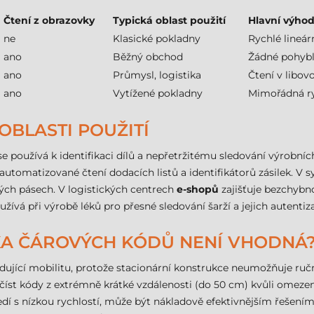
Čtení z obrazovky
Typická oblast použití
Hlavní výho
ne
Klasické pokladny
Rychlé lineár
ano
Běžný obchod
Žádné pohybl
ano
Průmysl, logistika
Čtení v libo
ano
Vytížené pokladny
Mimořádná ry
OBLASTI POUŽITÍ
 se používá k identifikaci dílů a nepřetržitému sledování výrobních
automatizované čtení dodacích listů a identifikátorů zásilek. 
vých pásech. V logistických centrech
e-shopů
zajišťuje bezchybno
žívá při výrobě léků pro přesné sledování šarží a jejich autentiza
KA ČÁROVÝCH KÓDŮ NENÍ VHODNÁ
adující mobilitu, protože stacionární konstrukce neumožňuje ruč
é číst kódy z extrémně krátké vzdálenosti (do 50 cm) kvůli ome
í s nízkou rychlostí, může být nákladově efektivnějším řešením