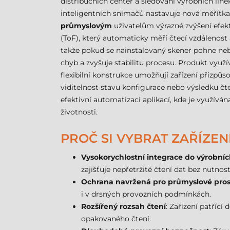
distribučních center a sledování výrobních line
inteligentních snímačů nastavuje nová měřítka
průmyslovým
uživatelům výrazné zvýšení efekt
(ToF), který automaticky měří čtecí vzdálenost
takže pokud se nainstalovaný skener pohne neb
chyb a zvyšuje stabilitu procesu. Produkt využ
flexibilní konstrukce umožňují zařízení přizpů
viditelnost stavu konfigurace nebo výsledku čt
efektivní automatizaci aplikací, kde je využívá
životnosti.
PROČ SI VYBRAT ZAŘÍZE
Vysokorychlostní integrace do výrobníc
zajišťuje nepřetržité čtení dat bez nutnos
Ochrana navržená pro průmyslové pros
i v drsných provozních podmínkách.
Rozšířený rozsah čtení
: Zařízení patřící
opakovaného čtení.