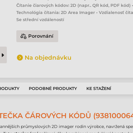
Čítanie čiarových kódov: 2D (napr.. QR kód, PDF kód) 
Technológia čítania: 2D Area Imager • Vzdialenosť číta
Se střední vzdáleností
Porovnání
Na objednávku
PRODUKTY
PODOBNÉ PRODUKTY
KE STAŽENÍ
TEČKA ČÁROVÝCH KÓDŮ (93810006
trannějších průmyslových 2D imager rodin výrobce, navržená spec