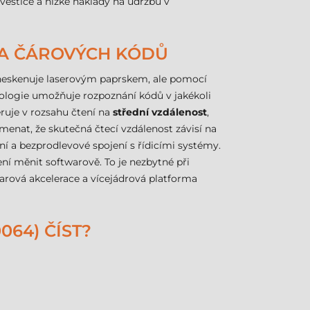
vestice a nízké náklady na údržbu v
KA ČÁROVÝCH KÓDŮ
ka neskenuje laserovým paprskem, ale pomocí
nologie umožňuje rozpoznání kódů v jakékoli
eruje v rozsahu čtení na
střední vzdálenost
,
amenat, že skutečná čtecí vzdálenost závisí na
lní a bezprodlevové spojení s řídicími systémy.
ení měnit softwarově. To je nezbytné při
arová akcelerace a vícejádrová platforma
64) ČÍST?