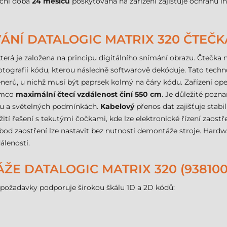
uční doba
24 měsíců
poskytovaná na zařízení zajišťuje ochranu in
NÍ DATALOGIC MATRIX 320 ČTEČ
 která je založena na principu digitálního snímání obrazu. Čteč
fotografii kódu, kterou následně softwarově dekóduje. Tato tech
kenerů, u nichž musí být paprsek kolmý na čáry kódu. Zařízení op
tímco
maximální čtecí vzdálenost činí 550 cm
. Je důležité pozn
tu a světelných podmínkách.
Kabelový
přenos dat zajišťuje stabi
í řešení s tekutými čočkami, kde lze elektronické řízení zaostř
od zaostření lze nastavit bez nutnosti demontáže stroje. Hardw
álenosti.
E DATALOGIC MATRIX 320 (9381000
požadavky podporuje širokou škálu 1D a 2D kódů: