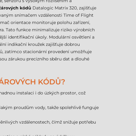
e, senzorů s vysokým rozlišením a
čárových kódů
Datalogic Matrix 320, zajišťuje
grovaným snímačem vzdálenosti Time of Flight
ímač orientace monitoruje polohu zařízení,
a. Tato funkce minimalizuje riziko výrobních
tější identifikační úkoly. Modulární osvětlení a
ní indikační kroužek zajišťuje dobrou
nců, zatímco stacionární provedení umožňuje
jsou zárukou precizního sběru dat a dlouhé
 ČÁROVÝCH KÓDŮ?
adnou instalaci i do úzkých prostor, což
otlakým proudům vody, takže spolehlivě funguje
měnlivých vzdálenostech, čímž snižuje potřebu