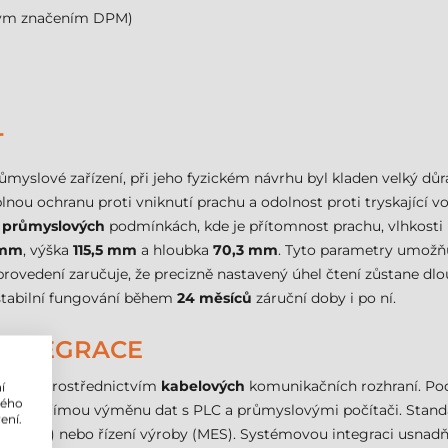
ímým značením DPM)
T
růmyslové zařízení, při jeho fyzickém návrhu byl kladen velký dů
plnou ochranu proti vniknutí prachu a odolnost proti tryskající v
h
průmyslových
podmínkách, kde je přítomnost prachu, vlhkosti 
 mm
, výška
115,5 mm
a hloubka
70,3 mm
. Tyto parametry umožňu
í provedení zaručuje, že precizně nastavený úhel čtení zůstane 
 stabilní fungování během
24 měsíců
záruční doby i po ní.
 INTEGRACE
ystémů prostřednictvím
kabelových
komunikačních rozhraní. Po
í
lého
žňují přímou výměnu dat s PLC a průmyslovými počítači. Standard
ení.
du (WMS) nebo řízení výroby (MES). Systémovou integraci usnad