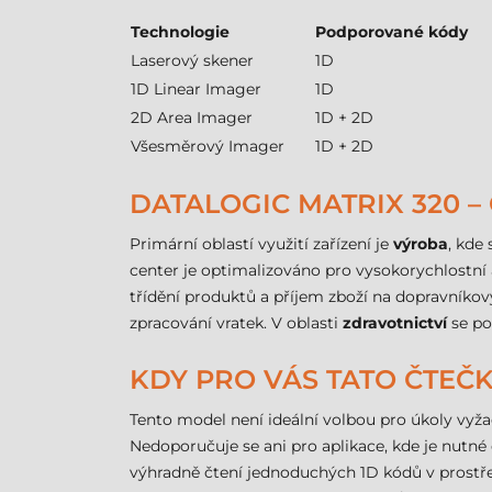
Technologie
Podporované kódy
Laserový skener
1D
1D Linear Imager
1D
2D Area Imager
1D + 2D
Všesměrový Imager
1D + 2D
DATALOGIC MATRIX 320 – 
Primární oblastí využití zařízení je
výroba
, kde
center je optimalizováno pro vysokorychlostní 
třídění produktů a příjem zboží na dopravníko
zpracování vratek. V oblasti
zdravotnictví
se pou
KDY PRO VÁS TATO ČTEČ
Tento model není ideální volbou pro úkoly vyž
Nedoporučuje se ani pro aplikace, kde je nutn
výhradně čtení jednoduchých 1D kódů v prostřed