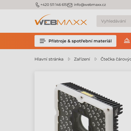
m_phone
m_email
+420 511 146 615
info@webmaxx.cz
Přístroje & spotřební materiál
Hlavní stránka
Zařízení
Čtečka čárový