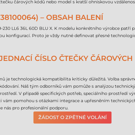
čtečku čárových kódů nebo model s kratší ohniskovou vzdálenost
38100064) – OBSAH BALENÍ
9-230 LL6 36L 60D BLU X. K modelu konkrétního výrobce patří pr
u konfigurací. Proto je vždy nutné definovat přesné technologi
 OBJEDNACÍ ČÍSLO ČTEČKY ČÁROVÝC
 je technologická kompatibilita kriticky důležitá. Volba správn
ekódování. Náš tým odborníků vám pomůže s analýzou technickýc
středí. V případě specifických potřeb, speciálního prostředí v
adci vám pomohou s otázkami integrace a upřesněním technických
 nás pro profesionální podporu.
ŽÁDOST O ZPĚTNÉ VOLÁNÍ