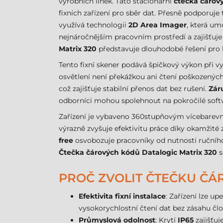
výrobních linek. Tato stacionární
čtečka čárov
fixních zařízení pro sběr dat. Přesně podporu
využívá technologii
2D Area Imager
, která um
nejnáročnějším pracovním prostředí a zajišťuje
Matrix 320
představuje dlouhodobé řešení pro l
Tento fixní skener podává špičkový výkon při 
osvětlení není překážkou ani čtení poškozenýc
což zajišťuje stabilní přenos dat bez rušení.
Zár
odborníci mohou spolehnout na pokročilé soft
Zařízení je vybaveno 360stupňovým vícebarevný
výrazně zvyšuje efektivitu práce díky okamžit
free
osvobozuje pracovníky od nutnosti ručního
Čtečka čárových kódů Datalogic Matrix 320
s
PROČ ZVOLIT ČTEČKU ČÁ
Efektivita fixní instalace
: Zařízení lze u
vysokorychlostní čtení dat bez zásahu člo
Průmyslová odolnost
: Krytí
IP65
zajišťuj