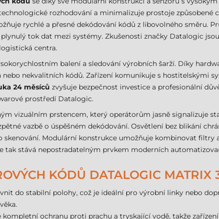
ých kódů
se díky své modulární konstrukci a senzoru s vysoký
je technologické rozhodování a minimalizuje prostoje způsoben
ožňuje rychlé a přesné dekódování kódů z libovolného směru. Pr
 plynulý tok dat mezi systémy. Zkušenosti značky Datalogic jso
ogistická centra.
vysokorychlostním balení a sledování výrobních šarží. Díky har
h nebo nekvalitních kódů. Zařízení komunikuje s hostitelskými 
uka 24 měsíců
zvyšuje bezpečnost investice a profesionální důvěr
warové prostředí Datalogic.
m vizuálním prstencem, který operátorům jasně signalizuje stav
é zpětné vazbě o úspěšném dekódování. Osvětlení bez blikání ch
 skenování. Modulární konstrukce umožňuje kombinovat filtry a
e tak stává nepostradatelným prvkem moderních automatizovaný
ROVÝCH KÓDŮ DATALOGIC MATRIX 
pevnit do stabilní polohy, což je ideální pro výrobní linky nebo d
věka.
e kompletní ochranu proti prachu a tryskající vodě, takže zařízen