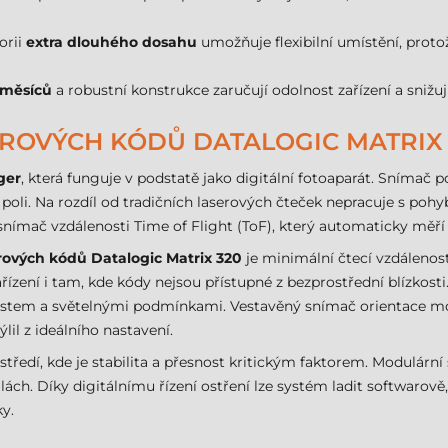
orii
extra dlouhého dosahu
umožňuje flexibilní umístění, protož
 měsíců
a robustní konstrukce zaručují odolnost zařízení a snižuj
ROVÝCH KÓDŮ DATALOGIC MATRIX 
ger
, která funguje v podstatě jako digitální fotoaparát. Snímač
poli. Na rozdíl od tradičních laserových čteček nepracuje s po
snímač vzdálenosti Time of Flight (ToF), který automaticky měří 
rových kódů Datalogic Matrix 320
je minimální čtecí vzdálenos
ízení i tam, kde kódy nejsou přístupné z bezprostřední blízkosti.
rastem a světelnými podmínkami. Vestavěný snímač orientace mon
il z ideálního nastavení.
tředí, kde je stabilita a přesnost kritickým faktorem. Modulární
alách. Díky digitálnímu řízení ostření lze systém ladit softwarov
y.