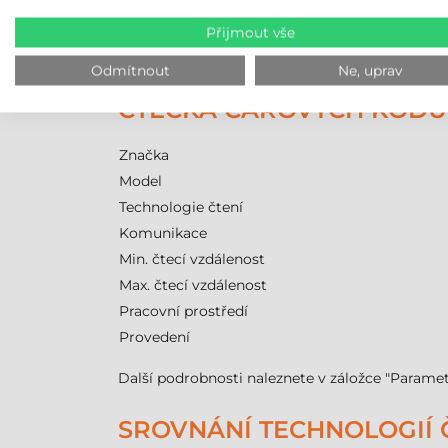
Tento model využívá
drátový
přenos dat, který 
Přijmout vše
interference typické pro bezdrátové technolog
Komunikační rozhraní zajišťují okamžitý přen
Odmítnout
Ne, uprav
ČTEČKA ČÁROVÝCH KÓDŮ 
Značka
Model
Technologie čtení
Komunikace
Min. čtecí vzdálenost
Max. čtecí vzdálenost
Pracovní prostředí
Provedení
Další podrobnosti naleznete v záložce "Paramet
SROVNÁNÍ TECHNOLOGIÍ