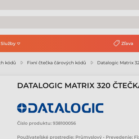
Služby
Zľava
ch kódů
Fixní čtečka čárových kódů
Datalogic Matrix 3
DATALOGIC MATRIX 320 ČTEČ
Číslo produktu:
938100056
Používateľské prostredie: Průmyslový • Prevedenie: Fix