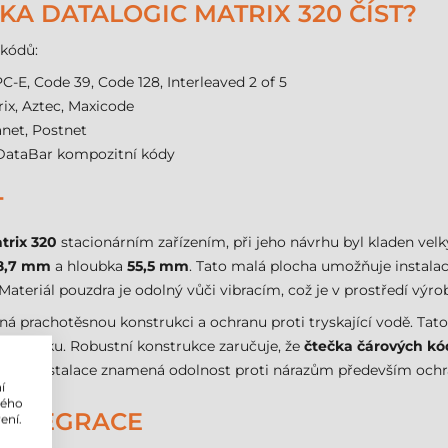
A DATALOGIC MATRIX 320 ČÍST?
 kódů:
-E, Code 39, Code 128, Interleaved 2 of 5
ix, Aztec, Maxicode
anet, Postnet
 DataBar kompozitní kódy
T
trix 320
stacionárním zařízením, při jeho návrhu byl kladen velk
8,7 mm
a hloubka
55,5 mm
. Tato malá plocha umožňuje instalac
teriál pouzdra je odolný vůči vibracím, což je v prostředí výr
ná prachotěsnou konstrukci a ochranu proti tryskající vodě. Tat
m pořádku. Robustní konstrukce zaručuje, že
čtečka čárových kó
 fixní instalace znamená odolnost proti nárazům především ochr
í
lého
 INTEGRACE
ení.