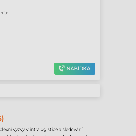
•
nia:
NABÍDKA
)
xní výzvy v intralogistice a sledování