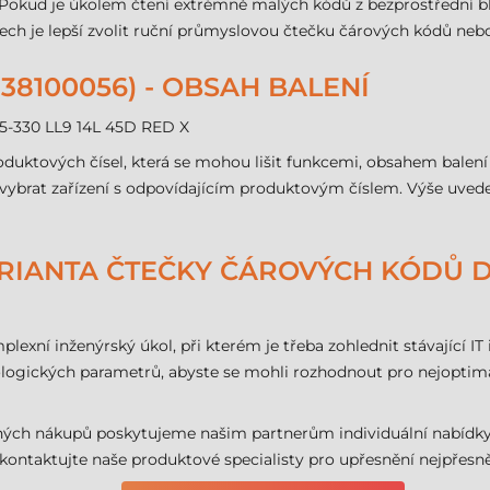
Pokud je úkolem čtení extrémně malých kódů z bezprostřední bl
h je lepší zvolit ruční průmyslovou čtečku čárových kódů nebo
38100056) - OBSAH BALENÍ
05-330 LL9 14L 45D RED X
oduktových čísel, která se mohou lišit funkcemi, obsahem balení
 vybrat zařízení s odpovídajícím produktovým číslem. Výše uveden
 VARIANTA ČTEČKY ČÁROVÝCH KÓDŮ 
plexní inženýrský úkol, při kterém je třeba zohlednit stávající IT 
gických parametrů, abyste se mohli rozhodnout pro nejoptimáln
ných nákupů poskytujeme našim partnerům individuální nabídk
ntaktujte naše produktové specialisty pro upřesnění nejpřesnějš