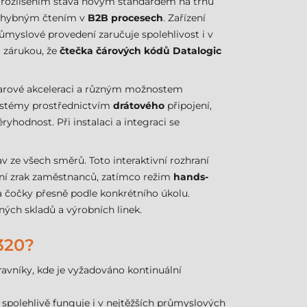
m rozlišením stává novým standardem na trhu
é chybným čtením v
B2B procesech
. Zařízení
ůmyslové provedení zaručuje spolehlivost i v
u zárukou, že
čtečka čárových kódů Datalogic
dwarové akceleraci a různým možnostem
systémy prostřednictvím
drátového
připojení,
yhodnost. Při instalaci a integraci se
 ze všech směrů. Toto interaktivní rozhraní
rání zrak zaměstnanců, zatímco režim
hands-
 čočky přesně podle konkrétního úkolu.
ch skladů a výrobních linek.
320?
opravníky, kde je vyžadováno kontinuální
í spolehlivě funguje i v nejtěžších průmyslových