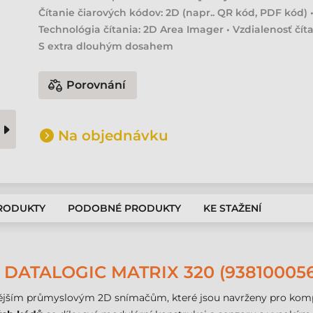
Čítanie čiarových kódov: 2D (napr.. QR kód, PDF kód) 
Technológia čítania: 2D Area Imager • Vzdialenosť číta
S extra dlouhým dosahem
Porovnání
Na objednávku
PRODUKTY
PODOBNÉ PRODUKTY
KE STAŽENÍ
ATALOGIC MATRIX 320 (938100056
nějším průmyslovým 2D snímačům, které jsou navrženy pro komple