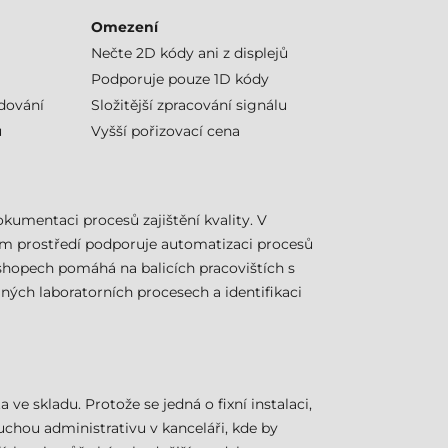
Omezení
Nečte 2D kódy ani z displejů
Podporuje pouze 1D kódy
ódování
Složitější zpracování signálu
u
Vyšší pořizovací cena
dokumentaci procesů zajištění kvality. V
ovém prostředí podporuje automatizaci procesů
hopech pomáhá na balicích pracovištích s
ých laboratorních procesech a identifikaci
ve skladu. Protože se jedná o fixní instalaci,
hou administrativu v kanceláři, kde by