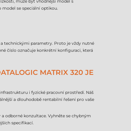
ízkosti, může být vhodnější model s
 model se speciální optikou.
 a technickými parametry. Proto je vždy nutné
é číslo označuje konkrétní konfiguraci, která
DATALOGIC MATRIX 320 JE
infrastrukturu i fyzické pracovní prostředí. Náš
ější a dlouhodobě rentabilní řešení pro vaše
y a odborné konzultace. Vyhněte se chybným
ích specifikací.