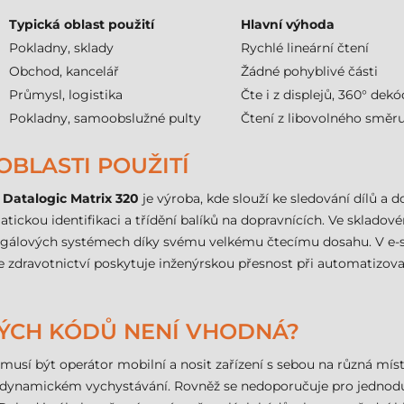
Typická oblast použití
Hlavní výhoda
Pokladny, sklady
Rychlé lineární čtení
Obchod, kancelář
Žádné pohyblivé části
Průmysl, logistika
Čte i z displejů, 360° dek
Pokladny, samoobslužné pulty
Čtení z libovolného směr
OBLASTI POUŽITÍ
 Datalogic Matrix 320
je výroba, kde slouží ke sledování dílů a 
atickou identifikaci a třídění balíků na dopravnících. Ve sklad
egálových systémech díky svému velkému čtecímu dosahu. V e-s
 zdravotnictví poskytuje inženýrskou přesnost při automatizovan
VÝCH KÓDŮ NENÍ VHODNÁ?
usí být operátor mobilní a nosit zařízení s sebou na různá místa 
 dynamickém vychystávání. Rovněž se nedoporučuje pro jednoduc