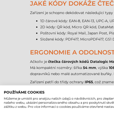
JAKÉ KÓDY DOKÁŽE ČTEČK
Zařízení je schopno dekódovat následující typy
1D čárové kódy: EAN-8, EAN-13, UPC-A, UPC
2D kódy: QR kód, Micro QR kód, DataMatr
Poštovní kódy: Royal Mail, Japan Post, Pl
Složené kódy: PDF417, MicroPDF417, GS1
ERGONOMIE A ODOLNOS
Ačkoliv je
čtečka čárových kódů Datalogic Ma
Má kompaktní rozměry: šířka
54 mm
, výška
10
dopravníků nebo malé automatizované buňky. Ma
Zařízení patří do třídy ochrany
IP65
, což zname
oblastech, kde je prach nebo vlhkost na denní
POUŽÍVÁME COOKIES
dlouhá léta s minimálními nároky na údržbu. U
Můžeme je umístit pro analýzu našich údajů o návštěvnících, pro zlepšen
našeho webu, ukázání personalizovaného obsahu a pro poskytnutí skvě
PŘIPOJENÍ A SYSTÉMOVÁ
zážitku z webu. Pro více informací o cookies používáme otevřené nastav