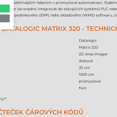
je nejspolehlivějším řešením v průmyslové automatizaci. Stabilní
ie. Skener lze snadno integrovat do stávajících systémů PLC neb
os dat do podnikového (ERP) nebo skladového (WMS) softwaru, c
DATALOGIC MATRIX 320 - TECHNI
Datalogic
Matrix 320
2D Area Imager
drátová
35 cm
1000 cm
průmyslové
fixní
ry"!
 ČTEČEK ČÁROVÝCH KÓDŮ