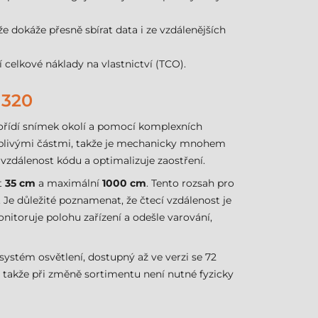
e dokáže přesně sbírat data i ze vzdálenějších
í celkové náklady na vlastnictví (TCO).
320
 pořídí snímek okolí a pomocí komplexních
hyblivými částmi, takže je mechanicky mnohem
vzdálenost kódu a optimalizuje zaostření.
t
35 cm
a maximální
1000 cm
. Tento rozsah pro
 Je důležité poznamenat, že čtecí vzdálenost je
itoruje polohu zařízení a odešle varování,
 systém osvětlení, dostupný až ve verzi se 72
ě, takže při změně sortimentu není nutné fyzicky