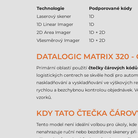
Technologie
Podporované kódy
Laserový skener
1D
1D Linear Imager
1D
2D Area Imager
1D + 2D
Všesměrový Imager
1D + 2D
DATALOGIC MATRIX 320 - 
Primární oblastí použití
čtečky čárových kódů
logistických centrech se skvěle hodí pro autom
naskladňování a vyskladňování ve výškových r
rychlou a bezchybnou kontrolou objednávek. Ve
vzorků.
KDY TATO ČTEČKA ČÁRO
Tento model není ideální volbou pro úkoly, kde m
nenahrazuje ruční nebo bezdrátové skenery při