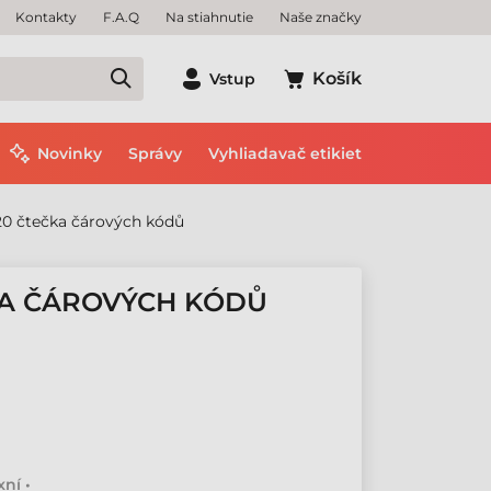
Kontakty
F.A.Q
Na stiahnutie
Naše značky
Košík
Vstup
Novinky
Správy
Vyhliadavač etikiet
20 čtečka čárových kódů
KA ČÁROVÝCH KÓDŮ
ní •