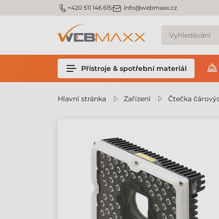
m_phone
m_email
+420 511 146 615
info@webmaxx.cz
Přístroje & spotřební materiál
Hlavní stránka
Zařízení
Čtečka čárový