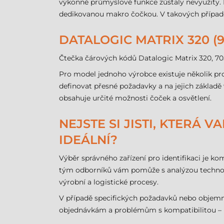
výkonné průmyslové funkce zůstaly nevyužity. 
dedikovanou makro čočkou. V takových případec
DATALOGIC MATRIX 320 (9
Čtečka čárových kódů Datalogic Matrix 320, 7
Pro model jednoho výrobce existuje několik pr
definovat přesné požadavky a na jejich základě
obsahuje určité možnosti čoček a osvětlení.
NEJSTE SI JISTI, KTERÁ
IDEÁLNÍ?
Výběr správného zařízení pro identifikaci je kom
tým odborníků vám pomůže s analýzou technolo
výrobní a logistické procesy.
V případě specifických požadavků nebo objem
objednávkám a problémům s kompatibilitou – ko