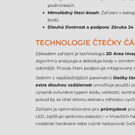
podmínkách.
Mimořádný čtecí dosah
: Zařízení v kateg
bodů.
Dlouhá životnost a podpora
:
Záruka 24
TECHNOLOGIE ČTEČKY ČÁ
Základem zařízení je technologie
2D Area Ima
algoritmů analyzuje a dekóduje kódy v zorném 
odolnější. Proces čtení podporuje integrovaný 
Jedním z nejdůležitějších parametrů
čtečky čá
extra dlouhou vzdálenost
umožňuje použití zař
výrazně ovlivněna typem kódu, velikostí, kont
pokud by se úhel sklonu skeneru náhodou vychýl
Zařízení je optimalizováno pro
průmyslové
pros
LED, zajišťuje správnou expozici i v tmavších h
rozebírat hardware nebo ručně nastavovat čočk