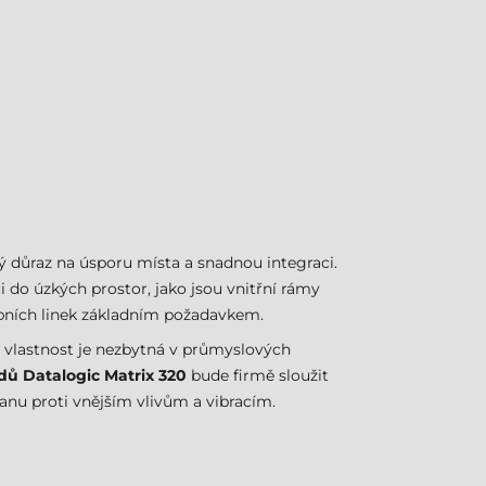
ý důraz na úsporu místa a snadnou integraci.
i do úzkých prostor, jako jsou vnitřní rámy
obních linek základním požadavkem.
o vlastnost je nezbytná v průmyslových
dů Datalogic Matrix 320
bude firmě sloužit
anu proti vnějším vlivům a vibracím.