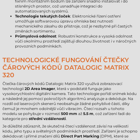
fixním montážním bodům lze zařízení snadno instalovat i do
stísněných prostor, což usnadňuje integraci do
automatizovaných systémů.
Technologie tekutých čoček
: Elektronické řízení ostření
umožňuje softwarovou úpravu ohniska bez nutnosti
mechanického zásahu do přístroje, což je nezbytné při častých
změnách sortimentu.
Průmyslová odolnost
: Robustní konstrukce a vysoká odolnost
vůči okolnímu prostředí zajišťují dlouhou životnost i v náročných
provozních podmínkách.
TECHNOLOGICKÉ FUNGOVÁNÍ ČTEČKY
ČÁROVÝCH KÓDŮ DATALOGIC MATRIX
320
Čtečka čárových kódů Datalogic Matrix 320 využívá zobrazovací
technologii
2D Area Imager
, která v podstatě funguje jako
vysokorychlostní digitální kamera. Tato technologie pořídí snímek kódu
a následně jej pomocí pokročilých algoritmů analyzuje a dekóduje. Na
rozdíl od laserových skenerů neobsahuje žádné pohyblivé části, díky
čemuž je mnohem odolnější vůči vibracím. Čtecí rozsah u tohoto
modelu se pohybuje v rozmezí
500 mm
až
5.5 m
, což zařízení řadí do
kategorie pro
střední vzdálenosti
.
Je důležité zdůraznit, že skutečná čtecí vzdálenost závisí na velikosti
kódu, jeho typu a světelných podmínkách prostředí. Zařízení je schopno
dekódovat i přímé značení dílů
Direct Part Marking
(DPM), které se