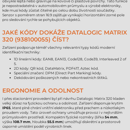
obvykle leptá nebo gravíruje na kovové či plastové povrchy. Tato funkce
je nepostradatelná v automobilovém průmyslu a výrobě elektroniky,
kde musí kódy zůstat čitelné po celou dobu životnosti součástky.
Senzor s poměrem stran 16:9 zajišťuje vynikající horizontální zorné pole
pro sledování rychle se pohybujících objektů.
JAKÉ KÓDY DOKÁŽE DATALOGIC MATRIX
320 (938100055) ČÍST?
Zařízení podporuje téměř všechny relevantní typy kódů moderní
identifikační techniky:
1D lineární kódy: EAN8, EAN13, Code128, Code39, Interleaved 2 of
5.
2D kódy: QR kód, DataMatrix, PDF417, Aztec kód.
Speciální značení: DPM (Direct Part Marking) kódy.
Dekódování poškozených nebo nekontrastních štítků.
ERGONOMIE A ODOLNOST
I přes stacionární provedení byl při návrhu Datalogic Matrix 320 kladen
velký důraz na fyzickou ochranu a odolnost. Zařízení disponuje krytím
IP65
, které plně chrání vnitřní elektroniku před prachem a nízkotlakým
proudem vody. Tato úroveň ochrany umožňuje provoz i v nejtvrdším
průmyslovém prostředí. Kompaktní fyzické rozměry (šířka
54 mm
,
výška
108.7 mm
, hloubka
55.5 mm
) umožňují diskrétní a prostorově
úsporné umístění podél výrobních linek.