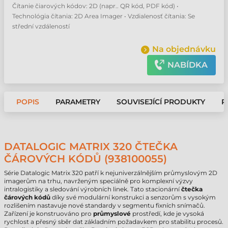
Čítanie čiarových kódov: 2D (napr.. QR kód, PDF kód) •
Technológia čítania: 2D Area Imager • Vzdialenosť čítania: Se
střední vzdáleností
Na objednávku
NABÍDKA
POPIS
PARAMETRY
SOUVISEJÍCÍ PRODUKTY
P
DATALOGIC MATRIX 320 ČTEČKA
ČÁROVÝCH KÓDŮ (938100055)
Série Datalogic Matrix 320 patří k nejuniverzálnějším průmyslovým 2D
imagerům na trhu, navrženým speciálně pro komplexní výzvy
intralogistiky a sledování výrobních linek. Tato stacionární
čtečka
čárových kódů
díky své modulární konstrukci a senzorům s vysokým
rozlišením nastavuje nové standardy v segmentu fixních snímačů.
Zařízení je konstruováno pro
průmyslové
prostředí, kde je vysoká
rychlost a přesný sběr dat základním požadavkem pro stabilitu procesů.