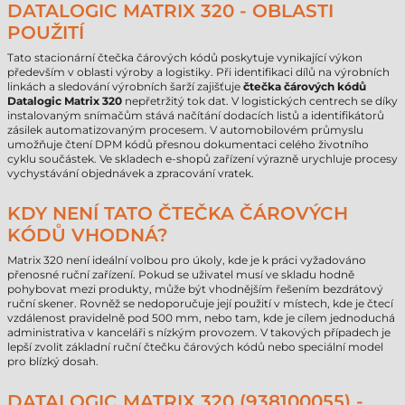
DATALOGIC MATRIX 320 - OBLASTI
POUŽITÍ
Tato stacionární čtečka čárových kódů poskytuje vynikající výkon
především v oblasti výroby a logistiky. Při identifikaci dílů na výrobních
linkách a sledování výrobních šarží zajišťuje
čtečka čárových kódů
Datalogic Matrix 320
nepřetržitý tok dat. V logistických centrech se díky
instalovaným snímačům stává načítání dodacích listů a identifikátorů
zásilek automatizovaným procesem. V automobilovém průmyslu
umožňuje čtení DPM kódů přesnou dokumentaci celého životního
cyklu součástek. Ve skladech e-shopů zařízení výrazně urychluje procesy
vychystávání objednávek a zpracování vratek.
KDY NENÍ TATO ČTEČKA ČÁROVÝCH
KÓDŮ VHODNÁ?
Matrix 320 není ideální volbou pro úkoly, kde je k práci vyžadováno
přenosné ruční zařízení. Pokud se uživatel musí ve skladu hodně
pohybovat mezi produkty, může být vhodnějším řešením bezdrátový
ruční skener. Rovněž se nedoporučuje její použití v místech, kde je čtecí
vzdálenost pravidelně pod 500 mm, nebo tam, kde je cílem jednoduchá
administrativa v kanceláři s nízkým provozem. V takových případech je
lepší zvolit základní ruční čtečku čárových kódů nebo speciální model
pro blízký dosah.
DATALOGIC MATRIX 320 (938100055) -