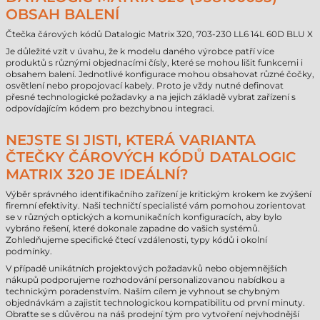
OBSAH BALENÍ
Čtečka čárových kódů Datalogic Matrix 320, 703-230 LL6 14L 60D BLU X
Je důležité vzít v úvahu, že k modelu daného výrobce patří více
produktů s různými objednacími čísly, které se mohou lišit funkcemi i
obsahem balení. Jednotlivé konfigurace mohou obsahovat různé čočky,
osvětlení nebo propojovací kabely. Proto je vždy nutné definovat
přesné technologické požadavky a na jejich základě vybrat zařízení s
odpovídajícím kódem pro bezchybnou integraci.
NEJSTE SI JISTI, KTERÁ VARIANTA
ČTEČKY ČÁROVÝCH KÓDŮ DATALOGIC
MATRIX 320 JE IDEÁLNÍ?
Výběr správného identifikačního zařízení je kritickým krokem ke zvýšení
firemní efektivity. Naši techničtí specialisté vám pomohou zorientovat
se v různých optických a komunikačních konfiguracích, aby bylo
vybráno řešení, které dokonale zapadne do vašich systémů.
Zohledňujeme specifické čtecí vzdálenosti, typy kódů i okolní
podmínky.
V případě unikátních projektových požadavků nebo objemnějších
nákupů podporujeme rozhodování personalizovanou nabídkou a
technickým poradenstvím. Naším cílem je vyhnout se chybným
objednávkám a zajistit technologickou kompatibilitu od první minuty.
Obraťte se s důvěrou na náš prodejní tým pro vytvoření nejvhodnější