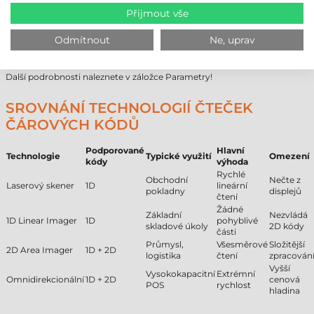
Min. čtecí vzdálenost
500 mm
Přijmout vše
Max. čtecí vzdálenost
5.5 m
Uživatelské prostředí
průmyslové
Odmítnout
Ne, uprav
Provedení
stacionární
Záruka
24 měsíců
Další podrobnosti naleznete v záložce Parametry!
SROVNÁNÍ TECHNOLOGIÍ ČTEČEK
ČÁROVÝCH KÓDŮ
Podporované
Hlavní
Technologie
Typické využití
Omezení
kódy
výhoda
Rychlé
Obchodní
Nečte z
Laserový skener
1D
lineární
pokladny
displejů
čtení
Žádné
Základní
Nezvládá
1D Linear Imager
1D
pohyblivé
skladové úkoly
2D kódy
části
Průmysl,
Všesměrové
Složitější
2D Area Imager
1D + 2D
logistika
čtení
zpracován
Vyšší
Vysokokapacitní
Extrémní
Omnidirekcionální
1D + 2D
cenová
POS
rychlost
hladina