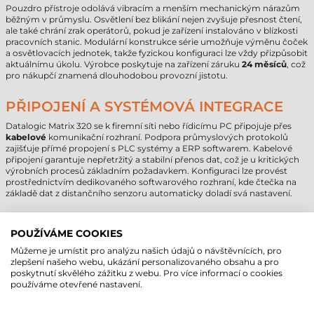
Pouzdro přístroje odolává vibracím a menším mechanickým nárazům
běžným v průmyslu. Osvětlení bez blikání nejen zvyšuje přesnost čtení,
ale také chrání zrak operátorů, pokud je zařízení instalováno v blízkosti
pracovních stanic. Modulární konstrukce série umožňuje výměnu čoček
a osvětlovacích jednotek, takže fyzickou konfiguraci lze vždy přizpůsobit
aktuálnímu úkolu. Výrobce poskytuje na zařízení záruku
24 měsíců
, což
pro nákupčí znamená dlouhodobou provozní jistotu.
PŘIPOJENÍ A SYSTÉMOVÁ INTEGRACE
Datalogic Matrix 320 se k firemní síti nebo řídicímu PC připojuje přes
kabelové
komunikační rozhraní. Podpora průmyslových protokolů
zajišťuje přímé propojení s PLC systémy a ERP softwarem. Kabelové
připojení garantuje nepřetržitý a stabilní přenos dat, což je u kritických
výrobních procesů základním požadavkem. Konfiguraci lze provést
prostřednictvím dedikovaného softwarového rozhraní, kde čtečka na
základě dat z distančního senzoru automaticky doladí svá nastavení.
ČTEČKA ČÁROVÝCH KÓDŮ DATALOGIC
POUŽÍVÁME COOKIES
MATRIX 320 - TECHNICKÉ PARAMETRY
Můžeme je umístit pro analýzu našich údajů o návštěvnících, pro
zlepšení našeho webu, ukázání personalizovaného obsahu a pro
Značka
Datalogic
poskytnutí skvělého zážitku z webu. Pro více informací o cookies
Model
Matrix 320
používáme otevřené nastavení.
Technologie čtení
2D Area Imager
Komunikace
kabelová