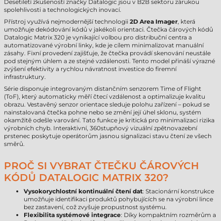
Desetiletí zkušeností značky Datalogic jsou v B2B sektoru zárukou
spolehlivosti a technologických inovací.
Přístroj využívá nejmodernější technologii
2D Area Imager
, která
umožňuje dekódování kódů v jakékoli orientaci. Čtečka čárových kódů
Datalogic Matrix 320 je vynikající volbou pro distribuční centra a
automatizované výrobní linky, kde je cílem minimalizovat manuální
zásahy. Fixní provedení zajišťuje, že čtečka provádí skenování neustále
pod stejným úhlem a ze stejné vzdálenosti. Tento model přináší výrazné
zvýšení efektivity a rychlou návratnost investice do firemní
infrastruktury.
Série disponuje integrovaným distančním senzorem Time of Flight
(ToF), který automaticky měří čtecí vzdálenost a optimalizuje kvalitu
obrazu. Vestavěný senzor orientace sleduje polohu zařízení – pokud se
nainstalovaná čtečka pohne nebo se změní její úhel sklonu, systém
okamžitě odešle varování. Tato funkce je kritická pro minimalizaci rizika
výrobních chyb. Interaktivní, 360stupňový vizuální zpětnovazební
prstenec poskytuje operátorům jasnou signalizaci stavu čtení ze všech
směrů.
PROČ SI VYBRAT ČTEČKU ČÁROVÝCH
KÓDŮ DATALOGIC MATRIX 320?
Vysokorychlostní kontinuální čtení dat
: Stacionární konstrukce
umožňuje identifikaci produktů pohybujících se na výrobní lince
bez zastavení, což zvyšuje propustnost systému.
Flexibilita systémové integrace
: Díky kompaktním rozměrům a