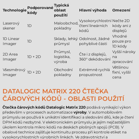
Typická
Podporované
Technologie
oblast
Hlavní výhoda
Omezení
kódy
použití
Vysokorychlostní
Nečte 2D
Laserový
Maloobchod,
1D
čtení lineárních
kódy ani z
skener
pokladny
kódů
displejů
Vhodné
1D Linear
Sklady, lehký
Odolnost, žádné
1D
pouze pro
Imager
průmysl
pohyblivé části
1D kódy
Průmysl,
Vyšší nároky
2D Area
Čte i z displejů,
1D + 2D
logistika,
na
Imager
360° dekódování
výroba
zpracování
Většinou
Všesměrový
Obchodní
Extrémně rychlá
1D + 2D
fixní, vyšší
Imager
pokladny
propustnost
cena
DATALOGIC MATRIX 220 ČTEČKA
ČÁROVÝCH KÓDŮ - OBLASTI POUŽITÍ
Čtečka čárových kódů Datalogic Matrix 220
podává vynikající výkon
především v procesech automatizace
výroby
. V automobilovém
průmyslu se používá k unikátní identifikaci a sledování dílů, kde je čtení
DPM kódů nezbytné. V elektronickém průmyslu je jejím nejčastějším
úkolem kontrola mikro kódů na deskách plošných spojů (PCB). V
obalové technice zajišťuje kontinuitu procesu při kontrole etiket na
vysokorychlostních výrobních linkách. Ve zdravotnictví a