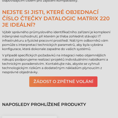
odpovídajícím číslem pro zajištění kompatibility.
NEJSTE SI JISTI, KTERÉ OBJEDNACÍ
ČÍSLO ČTEČKY DATALOGIC MATRIX 220
JE IDEÁLNÍ?
Výběr správného průmyslového identifikačního zařízení je komplexní
inženýrské rozhodnutí, při kterém je třeba zohlednit stávající IT
infrastrukturu a fyzické pracovní prostředí. Náš tým odborníků vám
pomůže s interpretací technických parametrů, aby byla vybrána
konfigurace, která dokonale zapadne do vašich systémů.
V případě specifických požadavků na integraci nebo objemnějších
nákupů podporujeme realizaci projektů individuálními nabídkami a
technickým poradenstvím. Kontaktujte nás, abyste se vyhnuli
technologickým rizikům a dodatečným nákladům plynoucím z
nesprávné objednávky.
ŽÁDOST O ZPĚTNÉ VOLÁNÍ
NAPOSLEDY PROHLÍŽENÉ PRODUKTY