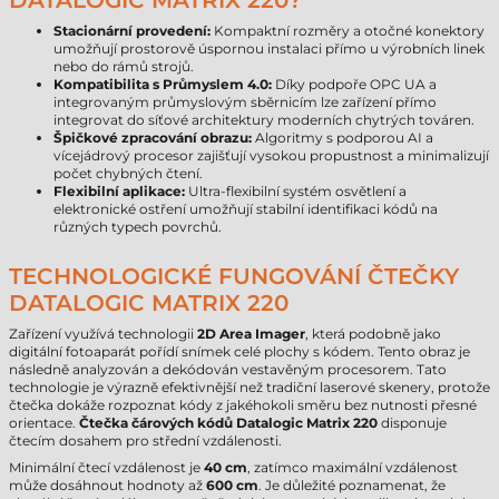
DATALOGIC MATRIX 220?
Stacionární provedení:
Kompaktní rozměry a otočné konektory
umožňují prostorově úspornou instalaci přímo u výrobních linek
nebo do rámů strojů.
Kompatibilita s Průmyslem 4.0:
Díky podpoře OPC UA a
integrovaným průmyslovým sběrnicím lze zařízení přímo
integrovat do síťové architektury moderních chytrých továren.
Špičkové zpracování obrazu:
Algoritmy s podporou AI a
vícejádrový procesor zajišťují vysokou propustnost a minimalizují
počet chybných čtení.
Flexibilní aplikace:
Ultra-flexibilní systém osvětlení a
elektronické ostření umožňují stabilní identifikaci kódů na
různých typech povrchů.
TECHNOLOGICKÉ FUNGOVÁNÍ ČTEČKY
DATALOGIC MATRIX 220
Zařízení využívá technologii
2D Area Imager
, která podobně jako
digitální fotoaparát pořídí snímek celé plochy s kódem. Tento obraz je
následně analyzován a dekódován vestavěným procesorem. Tato
technologie je výrazně efektivnější než tradiční laserové skenery, protože
čtečka dokáže rozpoznat kódy z jakéhokoli směru bez nutnosti přesné
orientace.
Čtečka čárových kódů Datalogic Matrix 220
disponuje
čtecím dosahem pro střední vzdálenosti.
Minimální čtecí vzdálenost je
40 cm
, zatímco maximální vzdálenost
může dosáhnout hodnoty až
600 cm
. Je důležité poznamenat, že