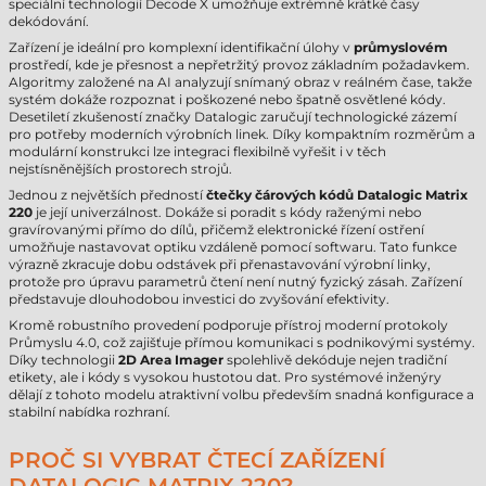
speciální technologií Decode X umožňuje extrémně krátké časy
dekódování.
Zařízení je ideální pro komplexní identifikační úlohy v
průmyslovém
prostředí, kde je přesnost a nepřetržitý provoz základním požadavkem.
Algoritmy založené na AI analyzují snímaný obraz v reálném čase, takže
systém dokáže rozpoznat i poškozené nebo špatně osvětlené kódy.
Desetiletí zkušeností značky Datalogic zaručují technologické zázemí
pro potřeby moderních výrobních linek. Díky kompaktním rozměrům a
modulární konstrukci lze integraci flexibilně vyřešit i v těch
nejstísněnějších prostorech strojů.
Jednou z největších předností
čtečky čárových kódů Datalogic Matrix
220
je její univerzálnost. Dokáže si poradit s kódy raženými nebo
gravírovanými přímo do dílů, přičemž elektronické řízení ostření
umožňuje nastavovat optiku vzdáleně pomocí softwaru. Tato funkce
výrazně zkracuje dobu odstávek při přenastavování výrobní linky,
protože pro úpravu parametrů čtení není nutný fyzický zásah. Zařízení
představuje dlouhodobou investici do zvyšování efektivity.
Kromě robustního provedení podporuje přístroj moderní protokoly
Průmyslu 4.0, což zajišťuje přímou komunikaci s podnikovými systémy.
Díky technologii
2D Area Imager
spolehlivě dekóduje nejen tradiční
etikety, ale i kódy s vysokou hustotou dat. Pro systémové inženýry
dělají z tohoto modelu atraktivní volbu především snadná konfigurace a
stabilní nabídka rozhraní.
PROČ SI VYBRAT ČTECÍ ZAŘÍZENÍ