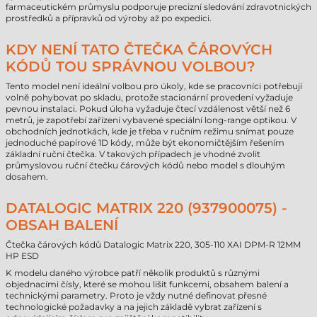
farmaceutickém průmyslu podporuje precizní sledování zdravotnických
prostředků a přípravků od výroby až po expedici.
KDY NENÍ TATO ČTEČKA ČÁROVÝCH
KÓDŮ TOU SPRÁVNOU VOLBOU?
Tento model není ideální volbou pro úkoly, kde se pracovníci potřebují
volně pohybovat po skladu, protože stacionární provedení vyžaduje
pevnou instalaci. Pokud úloha vyžaduje čtecí vzdálenost větší než 6
metrů, je zapotřebí zařízení vybavené speciální long-range optikou. V
obchodních jednotkách, kde je třeba v ručním režimu snímat pouze
jednoduché papírové 1D kódy, může být ekonomičtějším řešením
základní ruční čtečka. V takových případech je vhodné zvolit
průmyslovou ruční čtečku čárových kódů nebo model s dlouhým
dosahem.
DATALOGIC MATRIX 220 (937900075) -
OBSAH BALENÍ
Čtečka čárových kódů Datalogic Matrix 220, 305-110 XAI DPM-R 12MM
HP ESD
K modelu daného výrobce patří několik produktů s různými
objednacími čísly, které se mohou lišit funkcemi, obsahem balení a
technickými parametry. Proto je vždy nutné definovat přesné
technologické požadavky a na jejich základě vybrat zařízení s