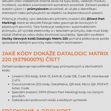
aktuální čtecí vzdálenost značně závisí na typu kódu, velikosti modulu
(rozlišení), osvětlení a kontrastních poměrech prostředí. Zařízení podává
stabilní výkon i v
průmyslovém
prostředí, ať už jde o identifikaci
statických nebo pohybujících se objektů na dopravníkových pásech.
Přístroj je vhodný i pro dekódování přímého značení dílů
(Direct Part
Marking)
, které se obvykle frézuje nebo gravíruje do kovových či
plastových povrchů. Tato funkce je nezbytná v automobilovém
průmyslu, při výrobě elektroniky a v leteckém průmyslu, kde musí kódy
zůstat čitelné po celou dobu životnosti součástky. Speciální osvětlení
čtečky čárových kódů Datalogic Matrix 220
pomáhá překonávat potíže
způsobené lesklými povrchy nebo nízkým kontrastem.
JAKÉ KÓDY DOKÁŽE DATALOGIC MATRIX
220 (937900075) ČÍST?
Zařízení podporuje nejrozšířenější typy průmyslových a obchodních
kódů:
Lineární (1D) kódy: EAN-13, EAN-8, Code 128, Code 39, Interleaved
2 of 5.
Dvourozměrné (2D) kódy: DataMatrix, QR kód, Micro QR, PDF417,
Aztec Code.
Speciální značení: DPM (Direct Part Marking) kódy na různých
površích.
Dekódování poštovních kódů a složitých symbolik.