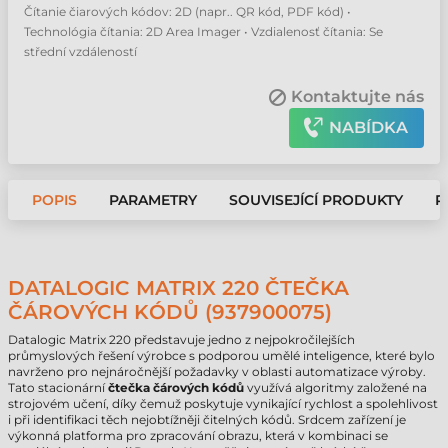
Čítanie čiarových kódov: 2D (napr.. QR kód, PDF kód) •
Technológia čítania: 2D Area Imager • Vzdialenosť čítania: Se
střední vzdáleností
Kontaktujte nás
NABÍDKA
POPIS
PARAMETRY
SOUVISEJÍCÍ PRODUKTY
P
DATALOGIC MATRIX 220 ČTEČKA
ČÁROVÝCH KÓDŮ (937900075)
Datalogic Matrix 220 představuje jedno z nejpokročilejších
průmyslových řešení výrobce s podporou umělé inteligence, které bylo
navrženo pro nejnáročnější požadavky v oblasti automatizace výroby.
Tato stacionární
čtečka čárových kódů
využívá algoritmy založené na
strojovém učení, díky čemuž poskytuje vynikající rychlost a spolehlivost
i při identifikaci těch nejobtížněji čitelných kódů. Srdcem zařízení je
výkonná platforma pro zpracování obrazu, která v kombinaci se