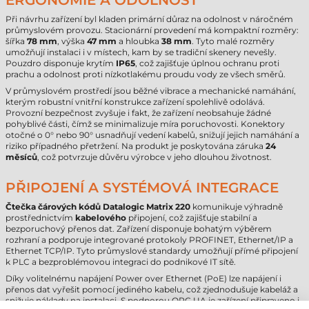
ERGONOMIE A ODOLNOST
Při návrhu zařízení byl kladen primární důraz na odolnost v náročném
průmyslovém provozu. Stacionární provedení má kompaktní rozměry:
šířka
78 mm
, výška
47 mm
a hloubka
38 mm
. Tyto malé rozměry
umožňují instalaci i v místech, kam by se tradiční skenery nevešly.
Pouzdro disponuje krytím
IP65
, což zajišťuje úplnou ochranu proti
prachu a odolnost proti nízkotlakému proudu vody ze všech směrů.
V průmyslovém prostředí jsou běžné vibrace a mechanické namáhání,
kterým robustní vnitřní konstrukce zařízení spolehlivě odolává.
Provozní bezpečnost zvyšuje i fakt, že zařízení neobsahuje žádné
pohyblivé části, čímž se minimalizuje míra poruchovosti. Konektory
otočné o 0° nebo 90° usnadňují vedení kabelů, snižují jejich namáhání a
riziko případného přetržení. Na produkt je poskytována záruka
24
měsíců
, což potvrzuje důvěru výrobce v jeho dlouhou životnost.
PŘIPOJENÍ A SYSTÉMOVÁ INTEGRACE
Čtečka čárových kódů Datalogic Matrix 220
komunikuje výhradně
prostřednictvím
kabelového
připojení, což zajišťuje stabilní a
bezporuchový přenos dat. Zařízení disponuje bohatým výběrem
rozhraní a podporuje integrované protokoly PROFINET, Ethernet/IP a
Ethernet TCP/IP. Tyto průmyslové standardy umožňují přímé připojení
k PLC a bezproblémovou integraci do podnikové IT sítě.
Díky volitelnému napájení Power over Ethernet (PoE) lze napájení i
přenos dat vyřešit pomocí jediného kabelu, což zjednodušuje kabeláž a
snižuje náklady na instalaci. S podporou OPC UA je zařízení připraveno i