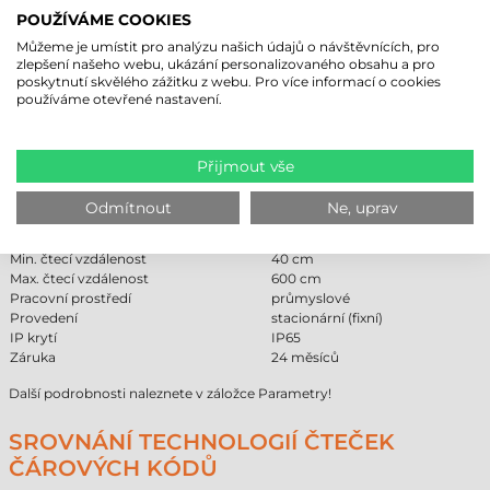
na cloudovou analýzu dat a vzdálenou diagnostiku. Tato úroveň
POUŽÍVÁME COOKIES
integrace zajišťuje, že čtečka nefunguje jako izolovaná jednotka, ale jako
organická součást celého výrobního procesu.
Můžeme je umístit pro analýzu našich údajů o návštěvnících, pro
zlepšení našeho webu, ukázání personalizovaného obsahu a pro
poskytnutí skvělého zážitku z webu. Pro více informací o cookies
DATALOGIC MATRIX 220 ČTEČKA
používáme otevřené nastavení.
ČÁROVÝCH KÓDŮ - TECHNICKÉ
PARAMETRY
Přijmout vše
Značka
Datalogic
Model
Matrix 220
Odmítnout
Ne, uprav
Technologie čtení
2D Area Imager
Komunikace
kabelová
Min. čtecí vzdálenost
40 cm
Max. čtecí vzdálenost
600 cm
Pracovní prostředí
průmyslové
Provedení
stacionární (fixní)
IP krytí
IP65
Záruka
24 měsíců
Další podrobnosti naleznete v záložce Parametry!
SROVNÁNÍ TECHNOLOGIÍ ČTEČEK
ČÁROVÝCH KÓDŮ