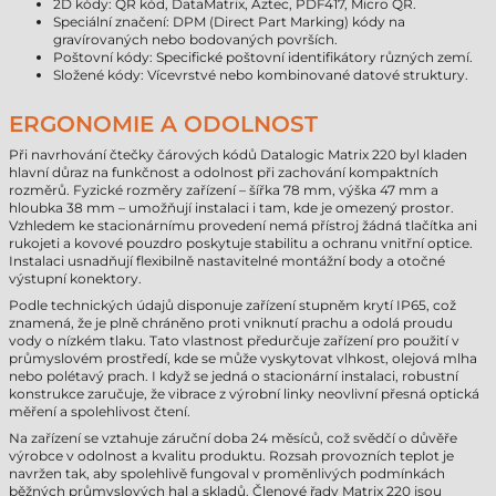
2D kódy: QR kód, DataMatrix, Aztec, PDF417, Micro QR.
Speciální značení: DPM (Direct Part Marking) kódy na
gravírovaných nebo bodovaných površích.
Poštovní kódy: Specifické poštovní identifikátory různých zemí.
Složené kódy: Vícevrstvé nebo kombinované datové struktury.
ERGONOMIE A ODOLNOST
Při navrhování čtečky čárových kódů Datalogic Matrix 220 byl kladen
hlavní důraz na funkčnost a odolnost při zachování kompaktních
rozměrů. Fyzické rozměry zařízení – šířka 78 mm, výška 47 mm a
hloubka 38 mm – umožňují instalaci i tam, kde je omezený prostor.
Vzhledem ke stacionárnímu provedení nemá přístroj žádná tlačítka ani
rukojeti a kovové pouzdro poskytuje stabilitu a ochranu vnitřní optice.
Instalaci usnadňují flexibilně nastavitelné montážní body a otočné
výstupní konektory.
Podle technických údajů disponuje zařízení stupněm krytí IP65, což
znamená, že je plně chráněno proti vniknutí prachu a odolá proudu
vody o nízkém tlaku. Tato vlastnost předurčuje zařízení pro použití v
průmyslovém prostředí, kde se může vyskytovat vlhkost, olejová mlha
nebo polétavý prach. I když se jedná o stacionární instalaci, robustní
konstrukce zaručuje, že vibrace z výrobní linky neovlivní přesná optická
měření a spolehlivost čtení.
Na zařízení se vztahuje záruční doba 24 měsíců, což svědčí o důvěře
výrobce v odolnost a kvalitu produktu. Rozsah provozních teplot je
navržen tak, aby spolehlivě fungoval v proměnlivých podmínkách
běžných průmyslových hal a skladů. Členové řady Matrix 220 jsou