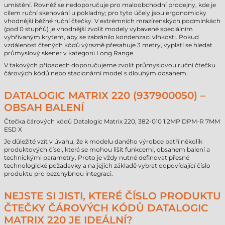
umístění. Rovněž se nedoporučuje pro maloobchodní prodejny, kde je
cílem ruční skenování u pokladny; pro tyto účely jsou ergonomicky
vhodnější běžné ruční čtečky. V extrémních mrazírenských podmínkách
(pod 0 stupňů) je vhodnější zvolit modely vybavené speciálním
vyhřívaným krytem, aby se zabránilo kondenzaci vlhkosti. Pokud
vzdálenost čtených kódů výrazně přesahuje 3 metry, vyplatí se hledat
průmyslový skener v kategorii Long Range.
V takových případech doporučujeme zvolit průmyslovou ruční čtečku
čárových kódů nebo stacionární model s dlouhým dosahem.
DATALOGIC MATRIX 220 (937900050) –
OBSAH BALENÍ
Čtečka čárových kódů Datalogic Matrix 220, 382-010 1.2MP DPM-R 7MM
ESD X
Je důležité vzít v úvahu, že k modelu daného výrobce patří několik
produktových čísel, která se mohou lišit funkcemi, obsahem balení a
technickými parametry. Proto je vždy nutné definovat přesné
technologické požadavky a na jejich základě vybrat odpovídající číslo
produktu pro bezchybnou integraci.
NEJSTE SI JISTI, KTERÉ ČÍSLO PRODUKTU
ČTEČKY ČÁROVÝCH KÓDŮ DATALOGIC
MATRIX 220 JE IDEÁLNÍ?