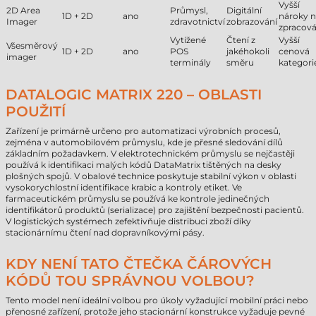
Vyšší
2D Area
Průmysl,
Digitální
1D + 2D
ano
nároky 
Imager
zdravotnictví
zobrazování
zpracová
Vytížené
Čtení z
Vyšší
Všesměrový
1D + 2D
ano
POS
jakéhokoli
cenová
imager
terminály
směru
kategori
DATALOGIC MATRIX 220 – OBLASTI
POUŽITÍ
Zařízení je primárně určeno pro automatizaci výrobních procesů,
zejména v automobilovém průmyslu, kde je přesné sledování dílů
základním požadavkem. V elektrotechnickém průmyslu se nejčastěji
používá k identifikaci malých kódů DataMatrix tištěných na desky
plošných spojů. V obalové technice poskytuje stabilní výkon v oblasti
vysokorychlostní identifikace krabic a kontroly etiket. Ve
farmaceutickém průmyslu se používá ke kontrole jedinečných
identifikátorů produktů (serializace) pro zajištění bezpečnosti pacientů.
V logistických systémech zefektivňuje distribuci zboží díky
stacionárnímu čtení nad dopravníkovými pásy.
KDY NENÍ TATO ČTEČKA ČÁROVÝCH
KÓDŮ TOU SPRÁVNOU VOLBOU?
Tento model není ideální volbou pro úkoly vyžadující mobilní práci nebo
přenosné zařízení, protože jeho stacionární konstrukce vyžaduje pevné