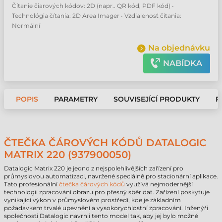
Čítanie čiarových kódov: 2D (napr.. QR kód, PDF kód) •
Technológia čítania: 2D Area Imager • Vzdialenosť čítania:
Normální
Na objednávku
NABÍDKA
POPIS
PARAMETRY
SOUVISEJÍCÍ PRODUKTY
P
ČTEČKA ČÁROVÝCH KÓDŮ DATALOGIC
MATRIX 220 (937900050)
Datalogic Matrix 220 je jedno z nejspolehlivějších zařízení pro
průmyslovou automatizaci, navržené speciálně pro stacionární aplikace.
Tato profesionální
čtečka čárových kódů
využívá nejmodernější
technologii zpracování obrazu pro přesný sběr dat. Zařízení poskytuje
vynikající výkon v průmyslovém prostředí, kde je základním
požadavkem trvalé upevnění a vysokorychlostní zpracování. Inženýři
společnosti Datalogic navrhli tento model tak, aby jej bylo možné