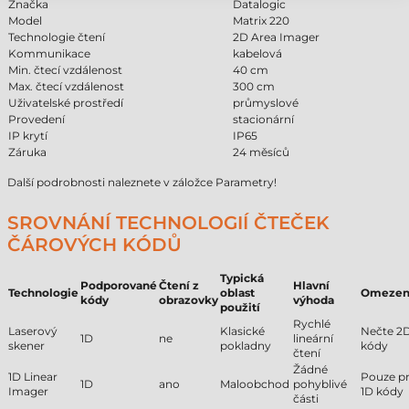
Značka
Datalogic
Model
Matrix 220
Technologie čtení
2D Area Imager
Kommunikace
kabelová
Min. čtecí vzdálenost
40 cm
Max. čtecí vzdálenost
300 cm
Uživatelské prostředí
průmyslové
Provedení
stacionární
IP krytí
IP65
Záruka
24 měsíců
Další podrobnosti naleznete v záložce Parametry!
SROVNÁNÍ TECHNOLOGIÍ ČTEČEK
ČÁROVÝCH KÓDŮ
Typická
Podporované
Čtení z
Hlavní
Technologie
oblast
Omezen
kódy
obrazovky
výhoda
použití
Rychlé
Laserový
Klasické
Nečte 2
1D
ne
lineární
skener
pokladny
kódy
čtení
Žádné
1D Linear
Pouze p
1D
ano
Maloobchod
pohyblivé
Imager
1D kódy
části