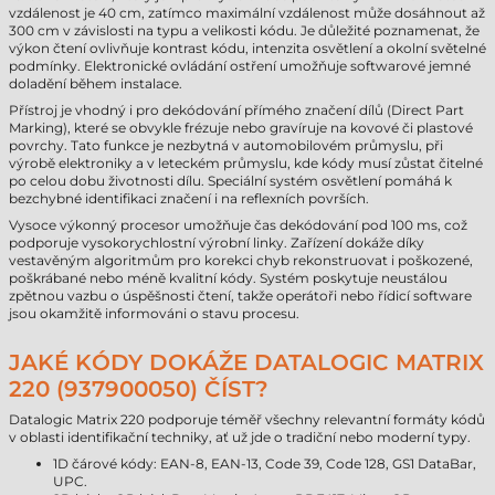
vzdálenost je 40 cm, zatímco maximální vzdálenost může dosáhnout až
300 cm v závislosti na typu a velikosti kódu. Je důležité poznamenat, že
výkon čtení ovlivňuje kontrast kódu, intenzita osvětlení a okolní světelné
podmínky. Elektronické ovládání ostření umožňuje softwarové jemné
doladění během instalace.
Přístroj je vhodný i pro dekódování přímého značení dílů (Direct Part
Marking), které se obvykle frézuje nebo gravíruje na kovové či plastové
povrchy. Tato funkce je nezbytná v automobilovém průmyslu, při
výrobě elektroniky a v leteckém průmyslu, kde kódy musí zůstat čitelné
po celou dobu životnosti dílu. Speciální systém osvětlení pomáhá k
bezchybné identifikaci značení i na reflexních površích.
Vysoce výkonný procesor umožňuje čas dekódování pod 100 ms, což
podporuje vysokorychlostní výrobní linky. Zařízení dokáže díky
vestavěným algoritmům pro korekci chyb rekonstruovat i poškozené,
poškrábané nebo méně kvalitní kódy. Systém poskytuje neustálou
zpětnou vazbu o úspěšnosti čtení, takže operátoři nebo řídicí software
jsou okamžitě informováni o stavu procesu.
JAKÉ KÓDY DOKÁŽE DATALOGIC MATRIX
220 (937900050) ČÍST?
Datalogic Matrix 220 podporuje téměř všechny relevantní formáty kódů
v oblasti identifikační techniky, ať už jde o tradiční nebo moderní typy.
1D čárové kódy: EAN-8, EAN-13, Code 39, Code 128, GS1 DataBar,
UPC.