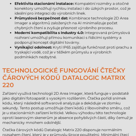
Efektivita stacionární instalace:
Kompaktní rozměry a otočné
konektory umožňují rychlou instalaci i do úzkých prostor, což je
ideální pro integraci do výrobních linek.
Průmyslová bezpečnost dat:
Kombinace technologie 2D Area
Imager a algoritmů založených na AI minimalizuje počet
chybných čtení a zvyšuje přesnost výrobního procesu.
Moderní kompatibilita s Industry 4.0:
Integrovaná průmyslová
rozhraní umožňují přímou komunikaci s řídicími systémy a
podporují koncept digitální továrny.
Vynikající odolnost:
Krytí IP65 zajišťuje funkčnost proti prachu a
tryskající vodě, což je v těžkém průmyslu a výrobních
podmínkách nezbytné.
TECHNOLOGICKÉ FUNGOVÁNÍ ČTEČKY
ČÁROVÝCH KÓDŮ DATALOGIC MATRIX
220
Zařízení využívá technologii 2D Area Imager, která funguje v podstatě
jako digitální fotoaparát s vysokým rozlišením. Čtečka pořídí snímek
kódu, který následně softwarově analyzuje a dekóduje ve zlomku
sekundy. Tento postup umožňuje čtení kódů z libovolného směru, což
je u stacionárních zařízení kritické. Velkou výhodou této technologie
oproti laserovým skenerům je absence pohyblivých částí, díky čemuž je
mechanicky mnohem odolnější.
Čtečka čárových kódů Datalogic Matrix 220 disponuje normálním
rozsahem čtení, který je v průmyslu široce použitelný. Minimální čtecí