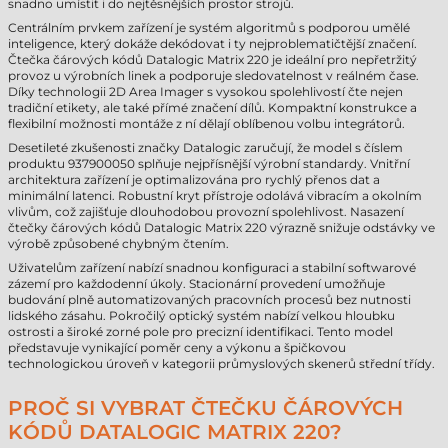
snadno umístit i do nejtěsnějších prostor strojů.
Centrálním prvkem zařízení je systém algoritmů s podporou umělé
inteligence, který dokáže dekódovat i ty nejproblematičtější značení.
Čtečka čárových kódů Datalogic Matrix 220 je ideální pro nepřetržitý
provoz u výrobních linek a podporuje sledovatelnost v reálném čase.
Díky technologii 2D Area Imager s vysokou spolehlivostí čte nejen
tradiční etikety, ale také přímé značení dílů. Kompaktní konstrukce a
flexibilní možnosti montáže z ní dělají oblíbenou volbu integrátorů.
Desetileté zkušenosti značky Datalogic zaručují, že model s číslem
produktu 937900050 splňuje nejpřísnější výrobní standardy. Vnitřní
architektura zařízení je optimalizována pro rychlý přenos dat a
minimální latenci. Robustní kryt přístroje odolává vibracím a okolním
vlivům, což zajišťuje dlouhodobou provozní spolehlivost. Nasazení
čtečky čárových kódů Datalogic Matrix 220 výrazně snižuje odstávky ve
výrobě způsobené chybným čtením.
Uživatelům zařízení nabízí snadnou konfiguraci a stabilní softwarové
zázemí pro každodenní úkoly. Stacionární provedení umožňuje
budování plně automatizovaných pracovních procesů bez nutnosti
lidského zásahu. Pokročilý optický systém nabízí velkou hloubku
ostrosti a široké zorné pole pro precizní identifikaci. Tento model
představuje vynikající poměr ceny a výkonu a špičkovou
technologickou úroveň v kategorii průmyslových skenerů střední třídy.
PROČ SI VYBRAT ČTEČKU ČÁROVÝCH
KÓDŮ DATALOGIC MATRIX 220?