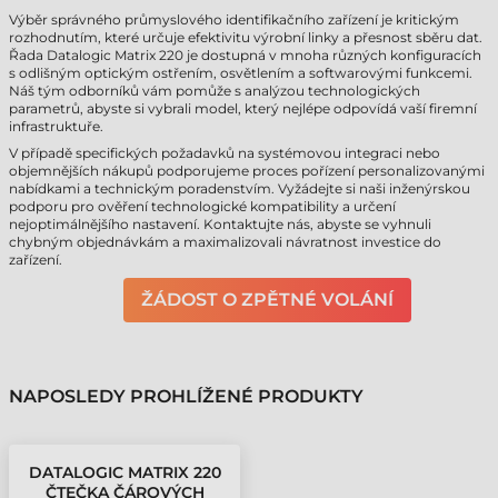
Výběr správného průmyslového identifikačního zařízení je kritickým
rozhodnutím, které určuje efektivitu výrobní linky a přesnost sběru dat.
Řada Datalogic Matrix 220 je dostupná v mnoha různých konfiguracích
s odlišným optickým ostřením, osvětlením a softwarovými funkcemi.
Náš tým odborníků vám pomůže s analýzou technologických
parametrů, abyste si vybrali model, který nejlépe odpovídá vaší firemní
infrastruktuře.
V případě specifických požadavků na systémovou integraci nebo
objemnějších nákupů podporujeme proces pořízení personalizovanými
nabídkami a technickým poradenstvím. Vyžádejte si naši inženýrskou
podporu pro ověření technologické kompatibility a určení
nejoptimálnějšího nastavení. Kontaktujte nás, abyste se vyhnuli
chybným objednávkám a maximalizovali návratnost investice do
zařízení.
ŽÁDOST O ZPĚTNÉ VOLÁNÍ
NAPOSLEDY PROHLÍŽENÉ PRODUKTY
DATALOGIC MATRIX 220
ČTEČKA ČÁROVÝCH