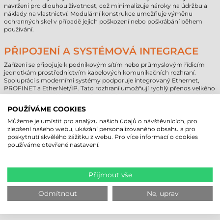
navrženi pro dlouhou životnost, což minimalizuje nároky na údržbu a
náklady na vlastnictví. Modulární konstrukce umožňuje výměnu
ochranných skel v případě jejich poškození nebo poškrábání během
používání.
PŘIPOJENÍ A SYSTÉMOVÁ INTEGRACE
Zařízení se připojuje k podnikovým sítím nebo průmyslovým řídicím
jednotkám prostřednictvím kabelových komunikačních rozhraní.
Spolupráci s moderními systémy podporuje integrovaný Ethernet,
PROFINET a EtherNet/IP. Tato rozhraní umožňují rychlý přenos velkého
množství dat i vzdálenou konfiguraci. Díky podpoře OPC UA se zařízení
hladce začleňuje do architektur Industry 4.0 a poskytuje přímé datové
POUŽÍVÁME COOKIES
spojení s cloudovými systémy.
Můžeme je umístit pro analýzu našich údajů o návštěvnících, pro
Napájení lze řešit i přes Power over Ethernet (PoE), což výrazně
zlepšení našeho webu, ukázání personalizovaného obsahu a pro
zjednodušuje kabeláž během instalace. Čtečka čárových kódů Datalogic
poskytnutí skvělého zážitku z webu. Pro více informací o cookies
Matrix 220 může být integrována do stávajících PLC systémů výrobních
používáme otevřené nastavení.
linek, kde lze na základě dat provádět automatizovaná rozhodnutí.
Pomocí konfiguračního softwaru lze jemně doladit parametry a snímky
z čtení ukládat pro diagnostické účely nebo je analyzovat v reálném
čase.
Přijmout vše
DATALOGIC MATRIX 220 – TECHNICKÉ
Odmítnout
Ne, uprav
PARAMETRY