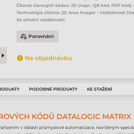
Čítanie čiarových kódov: 2D (napr.. QR kód, PDF kód) 
Technológia čítania: 2D Area Imager • Vzdialenosť číta
Se střední vzdáleností
Porovnání
Na objednávku
PRODUKTY
PODOBNÉ PRODUKTY
KE STAŽENÍ
OVÝCH KÓDŮ DATALOGIC MATRIX 22
ařízením v oblasti průmyslové automatizace, navrženým speciálně 