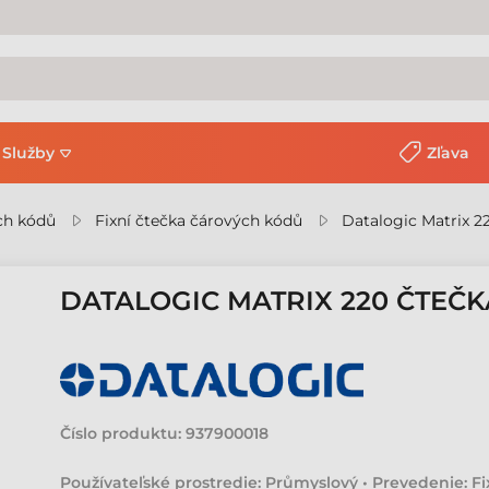
Služby
Zľava
ch kódů
Fixní čtečka čárových kódů
Datalogic Matrix 2
DATALOGIC MATRIX 220 ČTEČ
Číslo produktu:
937900018
Používateľské prostredie: Průmyslový • Prevedenie: Fix