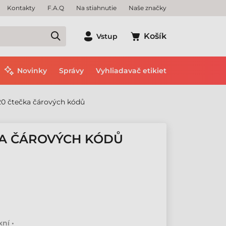
Kontakty
F.A.Q
Na stiahnutie
Naše značky
Košík
Vstup
Novinky
Správy
Vyhliadavač etikiet
20 čtečka čárových kódů
KA ČÁROVÝCH KÓDŮ
ní •