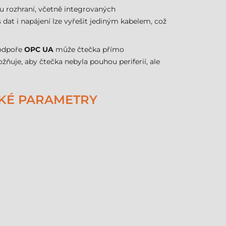
ou rozhraní, včetně integrovaných
s dat i napájení lze vyřešit jediným kabelem, což
podpoře
OPC UA
může čtečka přímo
uje, aby čtečka nebyla pouhou periferií, ale
CKÉ PARAMETRY