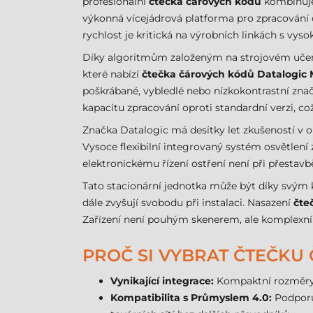
profesionální
čtečka čárových kódů
kombinuje 
výkonná vícejádrová platforma pro zpracování 
rychlost je kritická na výrobních linkách s vy
Díky algoritmům založeným na strojovém učení p
které nabízí
čtečka čárových kódů Datalogic 
poškrábané, vybledlé nebo nízkokontrastní zna
kapacitu zpracování oproti standardní verzi, c
Značka Datalogic má desítky let zkušeností v obl
Vysoce flexibilní integrovaný systém osvětlení z
elektronickému řízení ostření není při přestavb
Tato stacionární jednotka může být díky svým 
dále zvyšují svobodu při instalaci. Nasazení
čte
Zařízení není pouhým skenerem, ale komplexn
PROČ SI VYBRAT ČTEČKU
Vynikající integrace:
Kompaktní rozměry 
Kompatibilita s Průmyslem 4.0:
Podporu