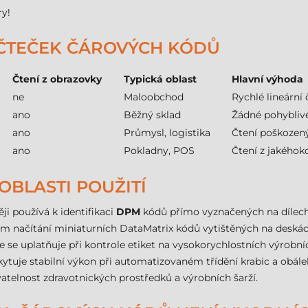
ry!
 ČTEČEK ČÁROVÝCH KÓDŮ
Čtení z obrazovky
Typická oblast
Hlavní výhoda
ne
Maloobchod
Rychlé lineární 
ano
Běžný sklad
Žádné pohyblivé
ano
Průmysl, logistika
Čtení poškozen
ano
Pokladny, POS
Čtení z jakéhok
OBLASTI POUŽITÍ
i používá k identifikaci
DPM
kódů přímo vyznačených na dílec
m načítání miniaturních DataMatrix kódů vytištěných na deskác
se uplatňuje při kontrole etiket na vysokorychlostních výrobní
kytuje stabilní výkon při automatizovaném třídění krabic a obále
ovatelnost zdravotnických prostředků a výrobních šarží.