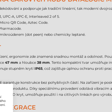
ekódování a podporuje jak tradiční lineární, tak moderní dvojr
, UPC-A, UPC-E, Interleaved 2 of 5.
Micro QR Code, Aztec Code.
 Pharmacode.
 mikroúderem (dot peen) nebo chemicky leptané.
T
ařízení, ergonomie zde znamená snadnou montáž a odolnost. Po
šce
47 mm
a hloubce
38 mm
. Tento kompaktní tvar umožňuje i
sponuje stupněm krytí
IP65
, což zajišťuje úplnou ochranu proti prac
 garantuje konstrukce bez pohyblivých částí. Na zařízení je po
livost produktu. Díky speciálnímu provedení odolává vibracím
klad ESD kryt, umožňuje použití i na citlivých linkách pro výrobu
í
lého
ení.
 INTEGRACE