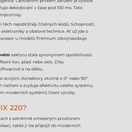
gence. Centrálním prvkem zařízení je vysoce
ňuje dekódování v čase pod 100 ms. Tato
kompromisy.
 těch nejobtížněji čitelných kódů. Schopnosti,
elektroniky a obalové technice. Ať už jde o
ý procesor u modelů Premium zdvojnásobuje
ovém
sektoru stala synonymem spolehlivosti.
lexní kov, plast nebo sklo. Díky
softwarově a na dálku.
 strojích. Konektory otočné o 0° nebo 90°
 načtení a zvyšuje efektivitu celého systému.
em moderních systémů řízení výroby.
X 220?
tech s extrémně omezeným prostorem.
i, takže ji lze připojit do moderních