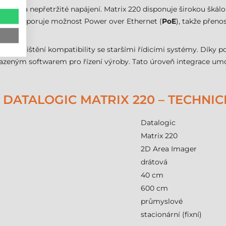
ence a nepřetržité napájení. Matrix 220 disponuje širokou škál
IP
. Podporuje možnost Power over Ethernet (
PoE
), takže přeno
aci.
2
pro zajištění kompatibility se staršími řídicími systémy. Díky 
eným softwarem pro řízení výroby. Tato úroveň integrace umožň
DATALOGIC MATRIX 220 – TECHNI
Datalogic
Matrix 220
2D Area Imager
drátová
40 cm
600 cm
průmyslové
stacionární (fixní)