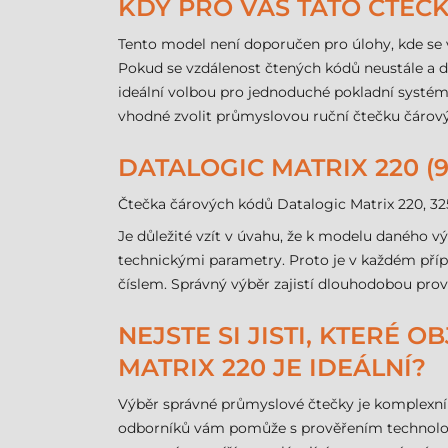
KDY PRO VÁS TATO ČTEČ
Tento model není doporučen pro úlohy, kde se vy
Pokud se vzdálenost čtených kódů neustále a d
ideální volbou pro jednoduché pokladní systém
vhodné zvolit průmyslovou ruční čtečku čárov
DATALOGIC MATRIX 220 (9
Čtečka čárových kódů Datalogic Matrix 220, 3
Je důležité vzít v úvahu, že k modelu daného v
technickými parametry. Proto je v každém přípa
číslem. Správný výběr zajistí dlouhodobou provo
NEJSTE SI JISTI, KTERÉ
MATRIX 220 JE IDEÁLNÍ?
Výběr správné průmyslové čtečky je komplexní t
odborníků vám pomůže s prověřením technologic