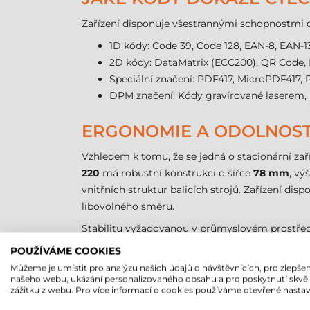
Zařízení disponuje všestrannými schopnostmi d
1D kódy: Code 39, Code 128, EAN-8, EAN-13
2D kódy: DataMatrix (ECC200), QR Code, 
Speciální značení: PDF417, MicroPDF417,
DPM značení: Kódy gravírované laserem,
ERGONOMIE A ODOLNOS
Vzhledem k tomu, že se jedná o stacionární z
220
má robustní konstrukci o šířce
78 mm
, vý
vnitřních struktur balicích strojů. Zařízení di
libovolného směru.
Stabilitu vyžadovanou v průmyslovém prostředí
důvěru výrobce v dlouhodobou provozní spoleh
POUŽÍVÁME COOKIES
průmyslu. Modulární příslušenství, jako je napří
Můžeme je umístit pro analýzu našich údajů o návštěvnících, pro zlepšen
našeho webu, ukázání personalizovaného obsahu a pro poskytnutí skvě
zážitku z webu. Pro více informací o cookies používáme otevřené nastav
PŘIPOJENÍ A SYSTÉMOVÁ