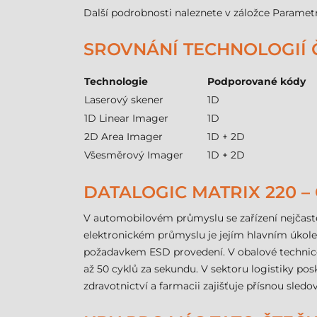
Další podrobnosti naleznete v záložce Paramet
SROVNÁNÍ TECHNOLOGIÍ
Technologie
Podporované kódy
Laserový skener
1D
1D Linear Imager
1D
2D Area Imager
1D + 2D
Všesměrový Imager
1D + 2D
DATALOGIC MATRIX 220 – 
V automobilovém průmyslu se zařízení nejčastěj
elektronickém průmyslu je jejím hlavním úkole
požadavkem ESD provedení. V obalové technice 
až 50 cyklů za sekundu. V sektoru logistiky pos
zdravotnictví a farmacii zajišťuje přísnou sled