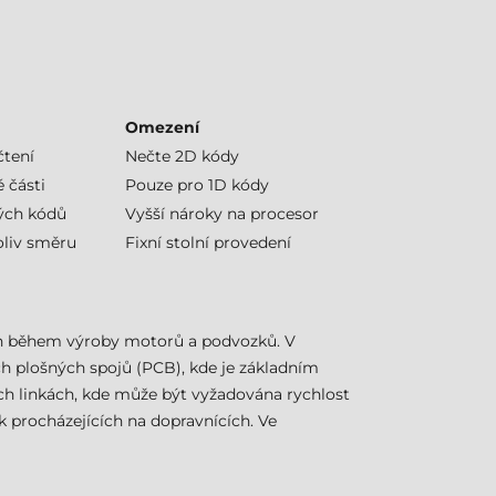
Omezení
čtení
Nečte 2D kódy
 části
Pouze pro 1D kódy
ých kódů
Vyšší nároky na procesor
oliv směru
Fixní stolní provedení
h během výroby motorů a podvozků. V
h plošných spojů (PCB), kde je základním
ch linkách, kde může být vyžadována rychlost
k procházejících na dopravnících. Ve