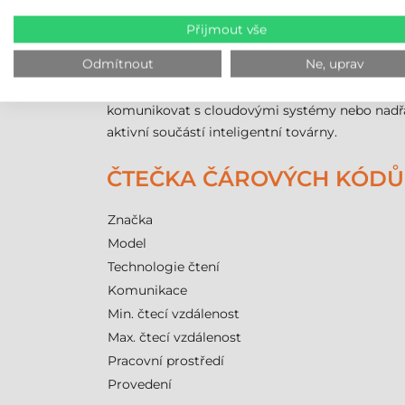
Drátová
komunikace zaručuje přenos dat bez lat
Přijmout vše
průmyslových sběrnic
PROFINET
a
ETHERNET/
zjednodušuje kabeláž a snižuje náklady na instal
Odmítnout
Ne, uprav
Zařízení podporuje také komunikaci přes
RS23
komunikovat s cloudovými systémy nebo nadřaz
aktivní součástí inteligentní továrny.
ČTEČKA ČÁROVÝCH KÓDŮ 
Značka
Model
Technologie čtení
Komunikace
Min. čtecí vzdálenost
Max. čtecí vzdálenost
Pracovní prostředí
Provedení