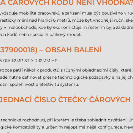
KA ČÁROVÝCH KÓDŮ NENÍ VHODNÁ
žaduje mobilita pracovníků a zařízení musí být používáno v ruce
rasticky mění nad hranici 6 metrů, může být vhodnější ruční sk
y v maloobchodě, kde by ekonomičtějším řešením byla základní 
ých kódů nebo speciální dálkový model.
37900018) – OBSAH BALENÍ
25-01A 1.2MP STD-R 12MM HP
ýrobce patří několik produktů s různými objednacími čísly, které
dě nutné definovat přesné technologické požadavky a na jejich 
zní spolehlivost a efektivitu systému.
 OBJEDNACÍ ČÍSLO ČTEČKY ČÁROVÝC
echnické rozhodnutí, při kterém je třeba zohlednit osvětlení, úh
ké kompatibility a určením nejoptimálnější konfigurace. Neváh