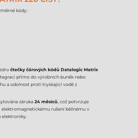
ozměrné kódy:
uzdro
čtečky čárových kódů Datalogic Matrix
ntegraci přímo do výrobních buněk nebo
hu a odolnost proti tryskající vodě z
skytována záruka
24 měsíců
, což potvrzuje
 a elektromagnetickému rušení běžnému v
 elektroniky.