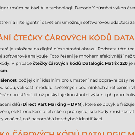
lgoritmům na bázi AI a technologii Decode X zůstává výkon čtení 
stření a inteligentní osvětlení umožňují softwarovou adaptaci za
NÍ ČTEČKY ČÁROVÝCH KÓDŮ DATAL
která je založena na digitálním snímání obrazu. Podstata této te
j softwarově analyzuje. Toto řešení je mnohem efektivnější než 
kódy. V případě
čtečky čárových kódů Datalogic Matrix 220
je 
 cm
.
dálenost
, což jej činí ideálním pro umístění nad dopravní pásy neb
ypu kódu, velikosti modulu, světelných podmínkách a reflexních 
nám prostředí, čímž poskytuje konstantní výkon i při proměnl
čení dílů (
Direct Part Marking – DPM
), které se obvykle frézu
ém, elektronickém a leteckém průmyslu, kde kódy musí zůstat či
ry značení, což napomáhá bezchybné identifikaci.
KA ČÁROVÝCH KÓDŮ DATALOGIC MA