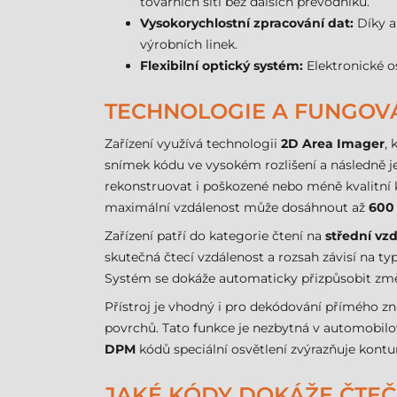
továrních sítí bez dalších převodníků.
Vysokorychlostní zpracování dat:
Díky a
výrobních linek.
Flexibilní optický systém:
Elektronické o
TECHNOLOGIE A FUNGOVÁ
Zařízení využívá technologii
2D Area Imager
, 
snímek kódu ve vysokém rozlišení a následně je
rekonstruovat i poškozené nebo méně kvalitní 
maximální vzdálenost může dosáhnout až
600
Zařízení patří do kategorie čtení na
střední vz
skutečná čtecí vzdálenost a rozsah závisí na t
Systém se dokáže automaticky přizpůsobit změ
Přístroj je vhodný i pro dekódování přímého zna
povrchů. Tato funkce je nezbytná v automobilov
DPM
kódů speciální osvětlení zvýrazňuje kontu
JAKÉ KÓDY DOKÁŽE ČTEČ