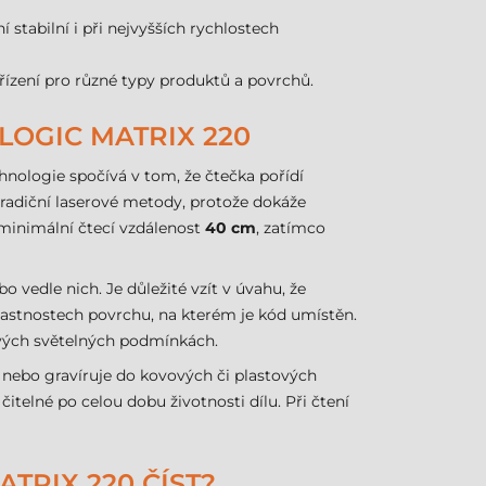
stabilní i při nejvyšších rychlostech
řízení pro různé typy produktů a povrchů.
OGIC MATRIX 220
chnologie spočívá v tom, že čtečka pořídí
tradiční laserové metody, protože dokáže
minimální čtecí vzdálenost
40 cm
, zatímco
o vedle nich. Je důležité vzít v úvahu, že
vlastnostech povrchu, na kterém je kód umístěn.
ivých světelných podmínkách.
je nebo gravíruje do kovových či plastových
telné po celou dobu životnosti dílu. Při čtení
TRIX 220 ČÍST?