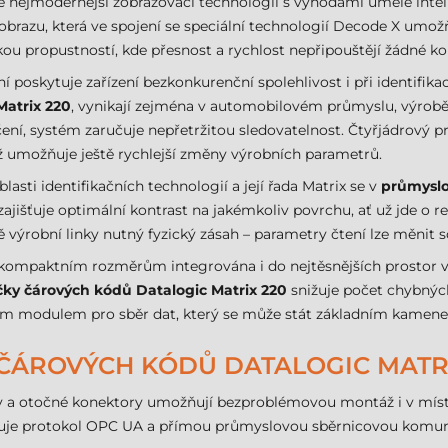
nejmodernější zobrazovací technologii s výhodami umělé inteli
obrazu, která ve spojení se speciální technologií Decode X umož
sokou propustností, kde přesnost a rychlost nepřipouštějí žádné 
oskytuje zařízení bezkonkurenční spolehlivost i při identifikaci
Matrix 220
, vynikají zejména v automobilovém průmyslu, výrobě 
čení, systém zaručuje nepřetržitou sledovatelnost. Čtyřjádrov
ož umožňuje ještě rychlejší změny výrobních parametrů.
asti identifikačních technologií a její řada Matrix se v
průmysl
ajišťuje optimální kontrast na jakémkoliv povrchu, ať už jde o ref
ě výrobní linky nutný fyzický zásah – parametry čtení lze měnit 
kompaktním rozměrům integrována i do nejtěsnějších prostor ve
čky čárových kódů Datalogic Matrix 220
snižuje počet chybných
ím modulem pro sběr dat, který se může stát základním kamen
 ČÁROVÝCH KÓDŮ DATALOGIC MATRI
a otočné konektory umožňují bezproblémovou montáž i v mís
je protokol OPC UA a přímou průmyslovou sběrnicovou komunikac