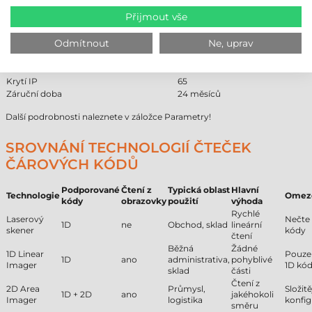
Technologie čtení
2D Area Imager
Přijmout vše
Komunikace
kabelová
Min. čtecí vzdálenost
40 cm
Odmítnout
Ne, uprav
Max. čtecí vzdálenost
300 cm
Pracovní prostředí
průmyslové
Provedení
stacionární
Krytí IP
65
Záruční doba
24 měsíců
Další podrobnosti naleznete v záložce Parametry!
SROVNÁNÍ TECHNOLOGIÍ ČTEČEK
ČÁROVÝCH KÓDŮ
Podporované
Čtení z
Typická oblast
Hlavní
Technologie
Omez
kódy
obrazovky
použití
výhoda
Rychlé
Laserový
Nečte
1D
ne
Obchod, sklad
lineární
skener
kódy
čtení
Běžná
Žádné
1D Linear
Pouze
1D
ano
administrativa,
pohyblivé
Imager
1D kó
sklad
části
Čtení z
2D Area
Průmysl,
Složitě
1D + 2D
ano
jakéhokoli
Imager
logistika
konfig
směru