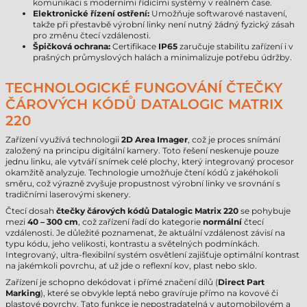
komunikaci s moderními řídicími systémy v reálném čase.
Elektronické řízení ostření:
Umožňuje softwarové nastavení,
takže při přestavbě výrobní linky není nutný žádný fyzický zásah
pro změnu čtecí vzdálenosti.
Špičková ochrana:
Certifikace
IP65
zaručuje stabilitu zařízení i v
prašných průmyslových halách a minimalizuje potřebu údržby.
TECHNOLOGICKÉ FUNGOVÁNÍ ČTEČKY
ČÁROVÝCH KÓDŮ DATALOGIC MATRIX
220
Zařízení využívá technologii
2D Area Imager
, což je proces snímání
založený na principu digitální kamery. Toto řešení neskenuje pouze
jednu linku, ale vytváří snímek celé plochy, který integrovaný procesor
okamžitě analyzuje. Technologie umožňuje čtení kódů z jakéhokoli
směru, což výrazně zvyšuje propustnost výrobní linky ve srovnání s
tradičními laserovými skenery.
Čtecí dosah
čtečky čárových kódů Datalogic Matrix 220
se pohybuje
mezi
40 – 300 cm
, což zařízení řadí do kategorie
normální
čtecí
vzdálenosti. Je důležité poznamenat, že aktuální vzdálenost závisí na
typu kódu, jeho velikosti, kontrastu a světelných podmínkách.
Integrovaný, ultra-flexibilní systém osvětlení zajišťuje optimální kontrast
na jakémkoli povrchu, ať už jde o reflexní kov, plast nebo sklo.
Zařízení je schopno dekódovat i přímé značení dílů (
Direct Part
Marking
), které se obvykle leptá nebo gravíruje přímo na kovové či
plastové povrchy. Tato funkce je nepostradatelná v automobilovém a