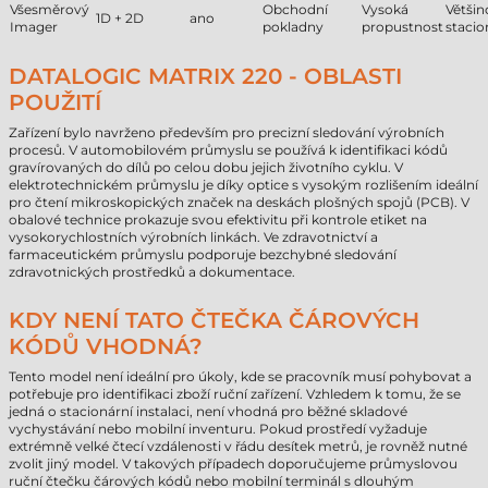
Všesměrový
Obchodní
Vysoká
Většin
1D + 2D
ano
Imager
pokladny
propustnost
stacio
DATALOGIC MATRIX 220 - OBLASTI
POUŽITÍ
Zařízení bylo navrženo především pro precizní sledování výrobních
procesů. V automobilovém průmyslu se používá k identifikaci kódů
gravírovaných do dílů po celou dobu jejich životního cyklu. V
elektrotechnickém průmyslu je díky optice s vysokým rozlišením ideální
pro čtení mikroskopických značek na deskách plošných spojů (PCB). V
obalové technice prokazuje svou efektivitu při kontrole etiket na
vysokorychlostních výrobních linkách. Ve zdravotnictví a
farmaceutickém průmyslu podporuje bezchybné sledování
zdravotnických prostředků a dokumentace.
KDY NENÍ TATO ČTEČKA ČÁROVÝCH
KÓDŮ VHODNÁ?
Tento model není ideální pro úkoly, kde se pracovník musí pohybovat a
potřebuje pro identifikaci zboží ruční zařízení. Vzhledem k tomu, že se
jedná o stacionární instalaci, není vhodná pro běžné skladové
vychystávání nebo mobilní inventuru. Pokud prostředí vyžaduje
extrémně velké čtecí vzdálenosti v řádu desítek metrů, je rovněž nutné
zvolit jiný model. V takových případech doporučujeme průmyslovou
ruční čtečku čárových kódů nebo mobilní terminál s dlouhým