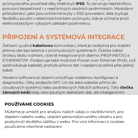
průmyslového prostředí díky třídě krytí
IP65
. To zaručuje nepřetržitou
provozní bezpečnost i v nepříznivých okolních podmínkách. Modulární
příslušenství, jako jsou ochranné kryty v ESD provedení, dále zvyšuje
flexibilitu použití v elektrotechnickém průmyslu, kde je ochrana proti
elektrostatickým výbojům základní podmínkou.
PŘIPOJENÍ A SYSTÉMOVÁ INTEGRACE
Zařízení využívá
kabelovou
komunikaci, která je nezbytná pro stabilní
přenos dat bez latence v průmyslových systémech. Čtečka nabízí
širokou škálu rozhraní, včetně integrovaných sběrnic PROFINET/IO a
ETHERNET/IP. Podporuje také možnost Power over Ethernet (PoE), což
zjednodušuje kabeláž, protože přenos dat i napájení probíhá přes jediný
kabel.
Moderní softwarové zázemí umožňuje vzdálenou konfiguraci a
diagnostiku. Díky podpoře OPC UA lze data odesílat přímo do
cloudových systémů nebo podnikových řídicích softwarů. Tato
čtečka
čárových kódů
tedy není pouhým sběračem dat, ale inteligentním
koncovým bodem v ekosystému Industry 4.0.
POUŽÍVÁME COOKIES
ČTEČKA ČÁROVÝCH KÓDŮ DATALOGIC
Můžeme je umístit pro analýzu našich údajů o návštěvnících, pro
zlepšení našeho webu, ukázání personalizovaného obsahu a pro
MATRIX 220 - TECHNICKÉ PARAMETRY
poskytnutí skvělého zážitku z webu. Pro více informací o cookies
používáme otevřené nastavení.
Značka
Datalogic
Model
Matrix 220