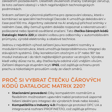
základním požadavkem. Desetiletí zkušeností značky Datalogic zaručují,
že toto zařízení obstojí i v těch nejpřísnějších technologických
podmínkách.
Srdcem zařízení je výkonná platforma pro zpracování obrazu, která v
kombinaci se speciální technologií Decode X umožňuje dekódování v
čase pod 100 ms. Algoritmy založené na AI analyzují příchozí snímky v
reálném čase, díky čemuž systém dokáže rozpoznat a rekonstruovat i
poškozené nebo špatně osvětlené značení. Tato
čtečka čárových kódů
Datalogic Matrix 220
je ideální volbou pro odborníky v automobilovém
průmyslu, výrobě elektroniky a obalové technice.
Jednou z největších výhod zařízení jsou kompaktní rozměry a
modulární konstrukce, která umožňuje bezproblémovou integraci do
stávajících systémů. Díky konektorům otočným o 0° nebo 90° lze
modul instalovat i do těch nejtěsnějších prostor ve strojích. Výrobce
kladl velký důraz na to, aby čtečka byla odolná vůči vnějším vlivům.
Zařízení disponuje stupněm krytí
IP65
, což zajišťuje ochranu proti
prachu a nízkotlakým proudům vody ze všech směrů.
PROČ SI VYBRAT ČTEČKU ČÁROVÝCH
KÓDŮ DATALOGIC MATRIX 220?
Stacionární provedení:
Díky kompaktním rozměrům a
flexibilním možnostem upevnění nabízí prostorově úsporné
řešení ideální pro integraci do výrobních linek nebo kiosků.
Kompatibilita s Industry 4.0:
Podporuje protokol OPC UA a
integrovaná rozhraní PROFINET/IO, což zajišťuje přímou