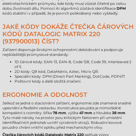
elektrotechnickém průmyslu, kde kódy musí zůstat čitelné po celou
dobu životnosti dílu. Pomocí AI algoritmů zůstává identifikace
DPM
kódů stabilní i v případě, že je povrch poškrábaný nebo vybledlý.
JAKÉ KÓDY DOKÁŽE ČTEČKA ČÁROVÝCH
KÓDŮ DATALOGIC MATRIX 220
(937900013) ČÍST?
Zařízení disponuje širokými schopnostmi dekódování a podporuje
nejdůležitější průmyslové standardy:
1D čárové kódy: EAN-13, EAN-8, Code 128, Code 39, Interleaved 2
of 5.
2D kódy: QR kód, DataMatrix, Aztec, Micro QR.
Speciální kódy: DPM (Direct Part Marking), DotCode, PDF417.
Poštovní kódy a další složitá značení.
ERGONOMIE A ODOLNOST
Jelikož se jedná o stacionární zařízení, ergonomie zde znamená snadné
upevnění a flexibilní vestavbu. Konstrukce pouzdra je mimořádně
kompaktní s rozměry: šířka
78 mm
, výška
47 mm
a hloubka
38 mm
.
Tyto malé nároky na prostor jsou kritickým faktorem při umístění
identifikačních jednotek uvnitř výrobních strojů. Robustní kovové
pouzdro chrání vnitřní optiku před mechanickými vlivy.
Čtečka čárových kódů Datalogic Matrix 220
splňuje výzvy