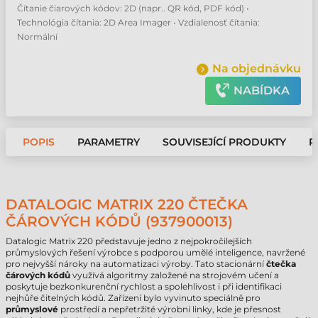
Čítanie čiarových kódov: 2D (napr.. QR kód, PDF kód) •
Technológia čítania: 2D Area Imager • Vzdialenosť čítania:
Normální
Na objednávku
NABÍDKA
POPIS
PARAMETRY
SOUVISEJÍCÍ PRODUKTY
P
DATALOGIC MATRIX 220 ČTEČKA
ČÁROVÝCH KÓDŮ (937900013)
Datalogic Matrix 220 představuje jedno z nejpokročilejších
průmyslových řešení výrobce s podporou umělé inteligence, navržené
pro nejvyšší nároky na automatizaci výroby. Tato stacionární
čtečka
čárových kódů
využívá algoritmy založené na strojovém učení a
poskytuje bezkonkurenční rychlost a spolehlivost i při identifikaci
nejhůře čitelných kódů. Zařízení bylo vyvinuto speciálně pro
průmyslové
prostředí a nepřetržité výrobní linky, kde je přesnost