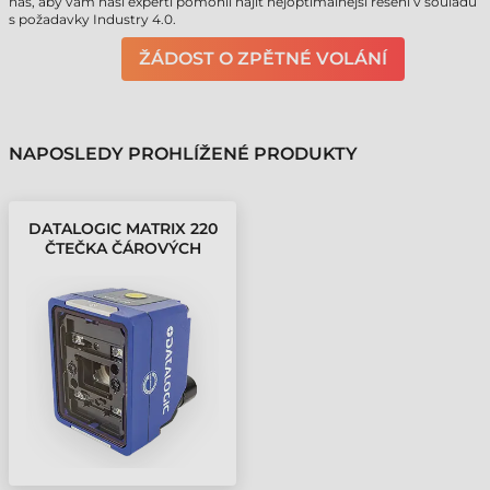
nás, aby vám naši experti pomohli najít nejoptimálnější řešení v souladu
s požadavky Industry 4.0.
ŽÁDOST O ZPĚTNÉ VOLÁNÍ
NAPOSLEDY PROHLÍŽENÉ PRODUKTY
DATALOGIC MATRIX 220
ČTEČKA ČÁROVÝCH
KÓDŮ