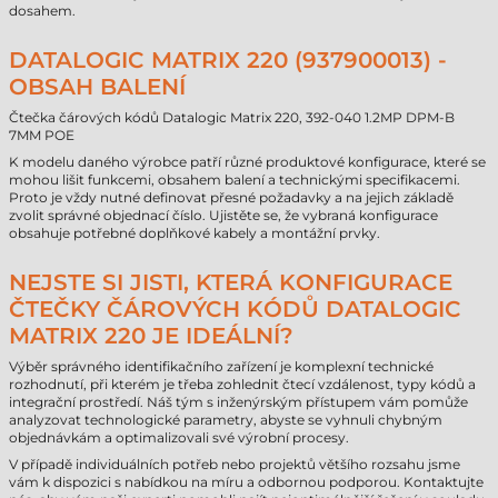
dosahem.
DATALOGIC MATRIX 220 (937900013) -
OBSAH BALENÍ
Čtečka čárových kódů Datalogic Matrix 220, 392-040 1.2MP DPM-B
7MM POE
K modelu daného výrobce patří různé produktové konfigurace, které se
mohou lišit funkcemi, obsahem balení a technickými specifikacemi.
Proto je vždy nutné definovat přesné požadavky a na jejich základě
zvolit správné objednací číslo. Ujistěte se, že vybraná konfigurace
obsahuje potřebné doplňkové kabely a montážní prvky.
NEJSTE SI JISTI, KTERÁ KONFIGURACE
ČTEČKY ČÁROVÝCH KÓDŮ DATALOGIC
MATRIX 220 JE IDEÁLNÍ?
Výběr správného identifikačního zařízení je komplexní technické
rozhodnutí, při kterém je třeba zohlednit čtecí vzdálenost, typy kódů a
integrační prostředí. Náš tým s inženýrským přístupem vám pomůže
analyzovat technologické parametry, abyste se vyhnuli chybným
objednávkám a optimalizovali své výrobní procesy.
V případě individuálních potřeb nebo projektů většího rozsahu jsme
vám k dispozici s nabídkou na míru a odbornou podporou. Kontaktujte