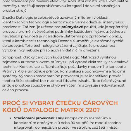
předpokladem pro zvýšení efektivity. Robustní konstrukce a kompaktní
rozměry umožňují bezproblémovou integraci i do velmi stísněných
prostor strojů.
Značka Datalogic je celosvětově uznávaným lídrem v oblasti
identifikačních technologií a tento model věrně odráží její inženýrskou
preciznost. Zařízení je určeno pro
průmyslové
použití, kde je nepřetržitý
provoz a proměnlivé světelné podmínky každodenní výzvou. Jednou z
největších předností je vícejádrová platforma pro zpracování obrazu,
která v kombinaci s technologií Decode X umožňuje extrémně rychlé
dekódování. Toto technologické zázemí zajišťuje, že propustnost
výrobní linky nebude při zpracování dat ničím omezena.
Schopnosti čtečky čárových kódů Datalogic Matrix 220 vyniknou
zejména v automobilovém průmyslu, při výrobě elektroniky a v obalové
technice. Konstrukce zařízení splňuje požadavky moderního konceptu
Průmysl 4.0 a umožňuje přímou komunikaci s podnikovými a řídicími
systémy. Výhodou stacionárního provedení je, že identifikaci provádí
nepřetržitě a stabilně bez nutnosti lidského zásahu. Toto řešení výrazně
snižuje prostoje způsobené chybným čtením a zvyšuje sledovatelnost
celého procesu.
PROČ SI VYBRAT ČTEČKU ČÁROVÝCH
KÓDŮ DATALOGIC MATRIX 220?
Stacionární provedení:
Díky kompaktním rozměrům a
konektorům otočným o 0 nebo 90 stupňů lze modul snadno
integrovat i do nejužších prostor ve strojích, což šetří místo.