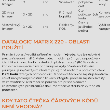
1D Linear
Pouze p
1D
ano
Skladování
pohyblivé
Imager
kódy
části
Čtení
2D Area
Průmysl,
Komple
1D + 2D
ano
poškozených
Imager
logistika
zpracov
kódů
Čtení z
Všesměrový
Pokladny,
Vyšší c
1D + 2D
ano
jakéhokoli
Imager
POS
kategor
směru
DATALOGIC MATRIX 220 - OBLASTI
POUŽITÍ
Primární oblastí využití zařízení je moderní
výroba
, kde je nezbytné
precizní sledování dílů. V elektrotechnickém průmyslu se používá k
identifikaci mikro kódů na deskách plošných spojů (PCB), často v
kombinaci se speciálními ochrannými kryty. V automobilovém
průmyslu je nejčastějším úkolem při výrobě motorů a podvozků čtení
DPM kódů
ražených přímo do dílů. V obalové technice zajišťuje kontrola
etiket na vysokorychlostních linkách integritu procesů zajištění kvality.
Ve zdravotnictví a farmacii se používá pro přísné sledování
zdravotnických prostředků a dokumentace ve sterilních výrobních
procesech.
KDY TATO ČTEČKA ČÁROVÝCH KÓDŮ
NENÍ VHODNÁ?