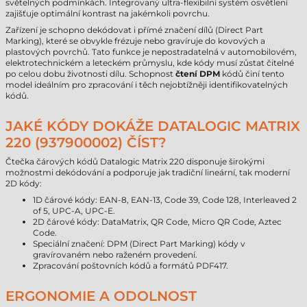
světelných podmínkách. Integrovaný ultra-flexibilní systém osvětlení
zajišťuje optimální kontrast na jakémkoli povrchu.
Zařízení je schopno dekódovat i přímé značení dílů (Direct Part
Marking), které se obvykle frézuje nebo gravíruje do kovových a
plastových povrchů. Tato funkce je nepostradatelná v automobilovém,
elektrotechnickém a leteckém průmyslu, kde kódy musí zůstat čitelné
po celou dobu životnosti dílu. Schopnost
čtení DPM
kódů činí tento
model ideálním pro zpracování i těch nejobtížněji identifikovatelných
kódů.
JAKÉ KÓDY DOKÁŽE DATALOGIC MATRIX
220 (937900002) ČÍST?
Čtečka čárových kódů Datalogic Matrix 220 disponuje širokými
možnostmi dekódování a podporuje jak tradiční lineární, tak moderní
2D kódy:
1D čárové kódy: EAN-8, EAN-13, Code 39, Code 128, Interleaved 2
of 5, UPC-A, UPC-E.
2D čárové kódy: DataMatrix, QR Code, Micro QR Code, Aztec
Code.
Speciální značení: DPM (Direct Part Marking) kódy v
gravírovaném nebo raženém provedení.
Zpracování poštovních kódů a formátů PDF417.
ERGONOMIE A ODOLNOST