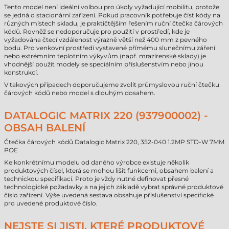
Tento model není ideální volbou pro úkoly vyžadující mobilitu, protože
se jedná o stacionární zařízení. Pokud pracovník potřebuje číst kódy na
různých místech skladu, je praktičtějším řešením ruční čtečka čárových
kódů. Rovněž se nedoporučuje pro použití v prostředí, kde je
vyžadována čtecí vzdálenost výrazně větší než 400 mm z pevného
bodu. Pro venkovní prostředí vystavené přímému slunečnímu záření
nebo extrémním teplotním výkyvům (např. mrazírenské sklady) je
vhodnější použít modely se speciálním příslušenstvím nebo jinou
konstrukcí.
V takových případech doporučujeme zvolit průmyslovou ruční čtečku
čárových kódů nebo model s dlouhým dosahem.
DATALOGIC MATRIX 220 (937900002) -
OBSAH BALENÍ
Čtečka čárových kódů Datalogic Matrix 220, 352-040 1.2MP STD-W 7MM
POE
Ke konkrétnímu modelu od daného výrobce existuje několik
produktových čísel, která se mohou lišit funkcemi, obsahem balení a
technickou specifikací. Proto je vždy nutné definovat přesné
technologické požadavky a na jejich základě vybrat správné produktové
číslo zařízení. Výše uvedená sestava obsahuje příslušenství specifické
pro uvedené produktové číslo.
NEJSTE SI JISTI, KTERÉ PRODUKTOVÉ