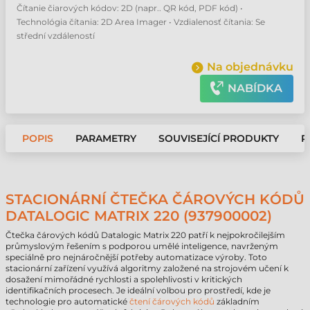
Čítanie čiarových kódov: 2D (napr.. QR kód, PDF kód) •
Technológia čítania: 2D Area Imager • Vzdialenosť čítania: Se
střední vzdáleností
Na objednávku
NABÍDKA
POPIS
PARAMETRY
SOUVISEJÍCÍ PRODUKTY
P
STACIONÁRNÍ ČTEČKA ČÁROVÝCH KÓDŮ
DATALOGIC MATRIX 220 (937900002)
Čtečka čárových kódů Datalogic Matrix 220 patří k nejpokročilejším
průmyslovým řešením s podporou umělé inteligence, navrženým
speciálně pro nejnáročnější potřeby automatizace výroby. Toto
stacionární zařízení využívá algoritmy založené na strojovém učení k
dosažení mimořádné rychlosti a spolehlivosti v kritických
identifikačních procesech. Je ideální volbou pro prostředí, kde je
technologie pro automatické
čtení čárových kódů
základním