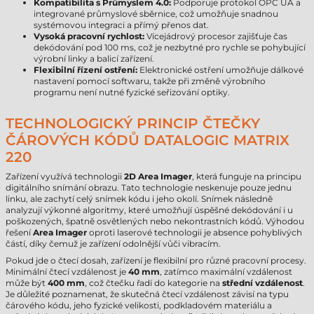
Kompatibilita s Průmyslem 4.0:
Podporuje protokol OPC UA a
integrované průmyslové sběrnice, což umožňuje snadnou
systémovou integraci a přímý přenos dat.
Vysoká pracovní rychlost:
Vícejádrový procesor zajišťuje čas
dekódování pod 100 ms, což je nezbytné pro rychle se pohybující
výrobní linky a balicí zařízení.
Flexibilní řízení ostření:
Elektronické ostření umožňuje dálkové
nastavení pomocí softwaru, takže při změně výrobního
programu není nutné fyzické seřizování optiky.
TECHNOLOGICKÝ PRINCIP ČTEČKY
ČÁROVÝCH KÓDŮ DATALOGIC MATRIX
220
Zařízení využívá technologii
2D Area Imager
, která funguje na principu
digitálního snímání obrazu. Tato technologie neskenuje pouze jednu
linku, ale zachytí celý snímek kódu i jeho okolí. Snímek následně
analyzují výkonné algoritmy, které umožňují úspěšné dekódování i u
poškozených, špatně osvětlených nebo nekontrastních kódů. Výhodou
řešení
Area Imager
oproti laserové technologii je absence pohyblivých
částí, díky čemuž je zařízení odolnější vůči vibracím.
Pokud jde o čtecí dosah, zařízení je flexibilní pro různé pracovní procesy.
Minimální čtecí vzdálenost je
40 mm
, zatímco maximální vzdálenost
může být
400 mm
, což čtečku řadí do kategorie na
střední vzdálenost
.
Je důležité poznamenat, že skutečná čtecí vzdálenost závisí na typu
čárového kódu, jeho fyzické velikosti, podkladovém materiálu a