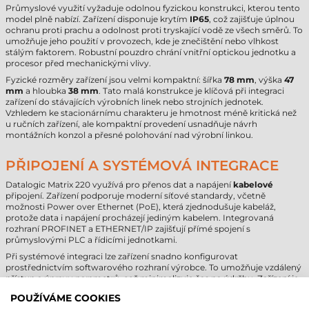
Průmyslové využití vyžaduje odolnou fyzickou konstrukci, kterou tento
model plně nabízí. Zařízení disponuje krytím
IP65
, což zajišťuje úplnou
ochranu proti prachu a odolnost proti tryskající vodě ze všech směrů. To
umožňuje jeho použití v provozech, kde je znečištění nebo vlhkost
stálým faktorem. Robustní pouzdro chrání vnitřní optickou jednotku a
procesor před mechanickými vlivy.
Fyzické rozměry zařízení jsou velmi kompaktní: šířka
78 mm
, výška
47
mm
a hloubka
38 mm
. Tato malá konstrukce je klíčová při integraci
zařízení do stávajících výrobních linek nebo strojních jednotek.
Vzhledem ke stacionárnímu charakteru je hmotnost méně kritická než
u ručních zařízení, ale kompaktní provedení usnadňuje návrh
montážních konzol a přesné polohování nad výrobní linkou.
PŘIPOJENÍ A SYSTÉMOVÁ INTEGRACE
Datalogic Matrix 220 využívá pro přenos dat a napájení
kabelové
připojení. Zařízení podporuje moderní síťové standardy, včetně
možnosti Power over Ethernet (PoE), která zjednodušuje kabeláž,
protože data i napájení procházejí jediným kabelem. Integrovaná
rozhraní PROFINET a ETHERNET/IP zajišťují přímé spojení s
průmyslovými PLC a řídicími jednotkami.
Při systémové integraci lze zařízení snadno konfigurovat
prostřednictvím softwarového rozhraní výrobce. To umožňuje vzdálený
přístup a úpravu parametrů, což minimalizuje čas na údržbu. Zařízení je
schopno spolupracovat s průmyslovými počítači na bázi Windows i se
POUŽÍVÁME COOKIES
speciálními vestavěnými systémy, takže se flexibilně přizpůsobí jakékoli