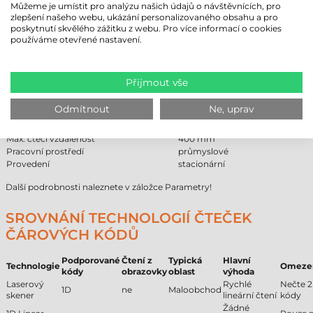
IT architektuře.
Můžeme je umístit pro analýzu našich údajů o návštěvnících, pro
zlepšení našeho webu, ukázání personalizovaného obsahu a pro
poskytnutí skvělého zážitku z webu. Pro více informací o cookies
ČTEČKA ČÁROVÝCH KÓDŮ DATALOGIC
používáme otevřené nastavení.
MATRIX 220 - TECHNICKÉ PARAMETRY
Značka
Datalogic
Přijmout vše
Model
Matrix 220
Technologie čtení
2D Area Imager
Odmítnout
Ne, uprav
Komunikace
kabelová
Min. čtecí vzdálenost
40 mm
Max. čtecí vzdálenost
400 mm
Pracovní prostředí
průmyslové
Provedení
stacionární
Další podrobnosti naleznete v záložce Parametry!
SROVNÁNÍ TECHNOLOGIÍ ČTEČEK
ČÁROVÝCH KÓDŮ
Podporované
Čtení z
Typická
Hlavní
Technologie
Omeze
kódy
obrazovky
oblast
výhoda
Laserový
Rychlé
Nečte 
1D
ne
Maloobchod
skener
lineární čtení
kódy
Žádné