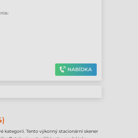
•
nia:
NABÍDKA
4)
kategorii. Tento výkonný stacionární skener