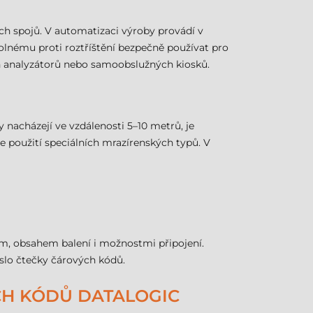
ných spojů. V automatizaci výroby provádí v
olnému proti roztříštění bezpečně používat pro
ích analyzátorů nebo samoobslužných kiosků.
 nacházejí ve vzdálenosti 5–10 metrů, je
 použití speciálních mrazírenských typů. V
em, obsahem balení i možnostmi připojení.
íslo čtečky čárových kódů.
ÝCH KÓDŮ DATALOGIC