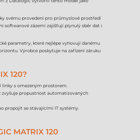
ýři z Datalogic vytvořili tento model jako
Díky svému provedení pro průmyslové prostředí
 softwarové zázemí zajišťují plynulý sběr dat i
ické parametry, které nejlépe vyhovují danému
orizontu. Výrobce poskytuje na zařízení záruku
X 120?
ní linky s omezeným prostorem.
ímž zvyšuje propustnost automatizovaných
 propojit se stávajícími IT systémy.
IC MATRIX 120