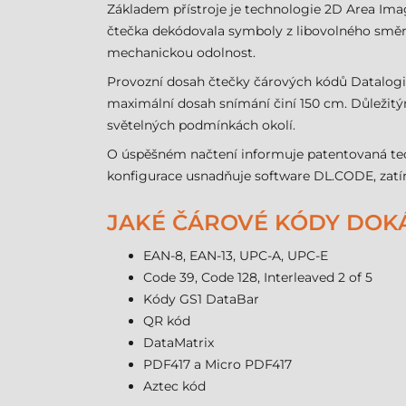
Základem přístroje je technologie 2D Area Ima
čtečka dekódovala symboly z libovolného směru
mechanickou odolnost.
Provozní dosah čtečky čárových kódů Datalogic 
maximální dosah snímání činí 150 cm. Důležitý
světelných podmínkách okolí.
O úspěšném načtení informuje patentovaná tec
konfigurace usnadňuje software DL.CODE, zatímc
JAKÉ ČÁROVÉ KÓDY DOKÁŽ
EAN-8, EAN-13, UPC-A, UPC-E
Code 39, Code 128, Interleaved 2 of 5
Kódy GS1 DataBar
QR kód
DataMatrix
PDF417 a Micro PDF417
Aztec kód