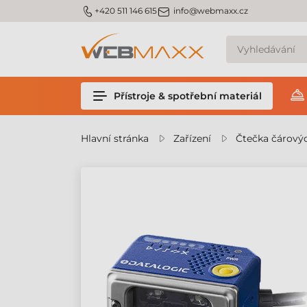
m_phone
m_email
+420 511 146 615
info@webmaxx.cz
Přístroje & spotřební materiál
Hlavní stránka
Zařízení
Čtečka čárový