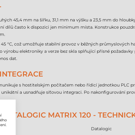
T
uhých 45,4 mm na šířku, 31,1 mm na výšku a 23,5 mm do hloubky
ní dílů často k dispozici jen minimum místa. Konstrukce pouzdra 
em.
45 °C, což umožňuje stabilní provoz v běžných průmyslových halá
o výrobu elektroniky a verze bez skla splňující přísné požadavk
enos dat.
 INTEGRACE
munikuje s hostitelským počítačem nebo řídicí jednotkou PLC p
dě unikátní a usnadňuje síťovou integraci. Po nakonfigurování prov
DATALOGIC MATRIX 120 - TECHNI
í
lého
ení.
Datalogic