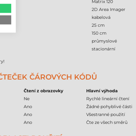
Matrix 120
2D Area Imager
kabelová
25 cm
150 cm
průmyslové
stacionární
ry!
 ČTEČEK ČÁROVÝCH KÓDŮ
Čtení z obrazovky
Hlavní výhoda
Ne
Rychlé lineární čtení
Ano
Žádné pohyblivé části
Ano
Všestranné použití
Ano
Čte ze všech směrů