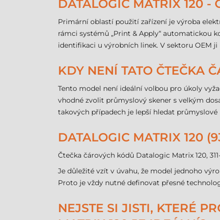
DATALOGIC MATRIX 120 - 
Primární oblastí použití zařízení je výroba ele
rámci systémů „Print & Apply“ automatickou ko
identifikaci u výrobních linek. V sektoru OEM 
KDY NENÍ TATO ČTEČKA
Tento model není ideální volbou pro úkoly vyža
vhodné zvolit průmyslový skener s velkým dosa
takových případech je lepší hledat průmyslo
DATALOGIC MATRIX 120 (9
Čtečka čárových kódů Datalogic Matrix 120, 31
Je důležité vzít v úvahu, že model jednoho vý
Proto je vždy nutné definovat přesné technolog
NEJSTE SI JISTI, KTERÉ