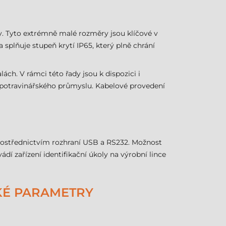
. Tyto extrémně malé rozměry jsou klíčové v
splňuje stupeň krytí IP65, který plně chrání
ch. V rámci této řady jsou k dispozici i
y potravinářského průmyslu. Kabelové provedení
rostřednictvím rozhraní USB a RS232. Možnost
ádí zařízení identifikační úkoly na výrobní lince
CKÉ PARAMETRY