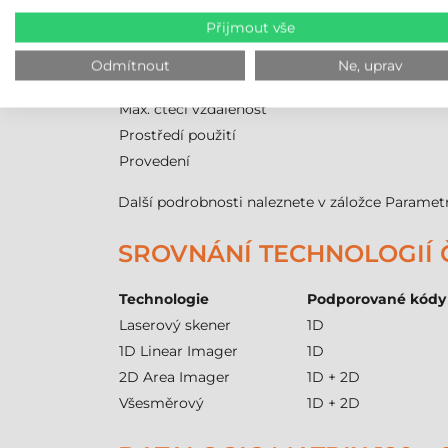
Model
Přijmout vše
Technologie čtení
Komunikace
Odmítnout
Ne, uprav
Min. čtecí vzdálenost
Max. čtecí vzdálenost
Prostředí použití
Provedení
Další podrobnosti naleznete v záložce Paramet
SROVNÁNÍ TECHNOLOGIÍ
Technologie
Podporované kódy
Laserový skener
1D
1D Linear Imager
1D
2D Area Imager
1D + 2D
Všesměrový
1D + 2D