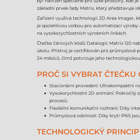
byl navržen speciálně pro úzké prostory, kde je 
základní prvek řady Matrix, který představuje i
Zařízení využívá technologii 2D Area Imager,
je spolehlivou volbou pro automatizaci výroby 
na vysokorychlostních výrobních linkách.
Čtečka čárových kódů Datalogic Matrix 120 nabí
úkolu. Přístroj je certifikován pro průmyslové 
24 měsíců, čímž potvrzuje jeho technologickou 
PROČ SI VYBRAT ČTEČKU
Stacionární provedení: Ultrakompaktní r
Vysokorychlostní 2D snímání: Pokročilý s
procesů.
Flexibilní komunikační rozhraní: Díky in
Průmyslová odolnost: Díky krytí IP65 jso
TECHNOLOGICKÝ PRINCIP