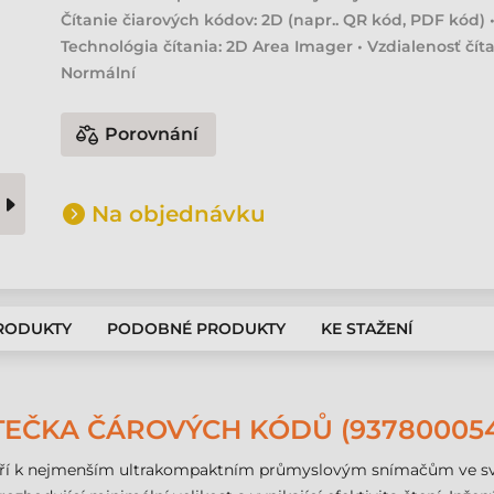
Čítanie čiarových kódov: 2D (napr.. QR kód, PDF kód) 
Technológia čítania: 2D Area Imager • Vzdialenosť číta
Normální
Porovnání
Na objednávku
PRODUKTY
PODOBNÉ PRODUKTY
KE STAŽENÍ
TEČKA ČÁROVÝCH KÓDŮ (93780005
tří k nejmenším ultrakompaktním průmyslovým snímačům ve své 