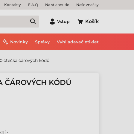
Kontakty
F.A.Q
Na stiahnutie
Naše značky
Košík
Vstup
Novinky
Správy
Vyhliadavač etikiet
20 čtečka čárových kódů
KA ČÁROVÝCH KÓDŮ
ní •