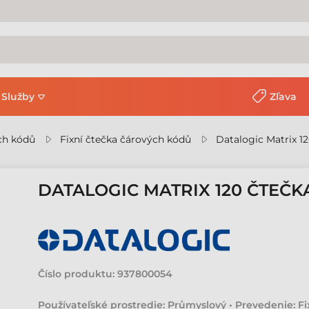
Služby
Zľava
ch kódů
Fixní čtečka čárových kódů
Datalogic Matrix 1
DATALOGIC MATRIX 120 ČTEČ
Číslo produktu:
937800054
Používateľské prostredie: Průmyslový • Prevedenie: Fix