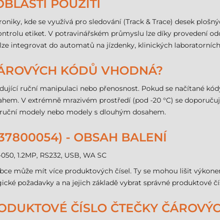
OBLASTI POUŽITÍ
ktroniky, kde se využívá pro sledování (Track & Trace) desek ploš
ntrolu etiket. V potravinářském průmyslu lze díky provedení od
ji lze integrovat do automatů na jízdenky, klinických laboratorn
 ČÁROVÝCH KÓDŮ VHODNÁ?
dující ruční manipulaci nebo přenosnost. Pokud se načítané kódy
hem. V extrémně mrazivém prostředí (pod -20 °C) se doporučuje
vé ruční modely nebo modely s dlouhým dosahem.
37800054) - OBSAH BALENÍ
1-050, 1.2MP, RS232, USB, WA SC
robce může mít více produktových čísel. Ty se mohou lišit výkon
ické požadavky a na jejich základě vybrat správné produktové č
 PRODUKTOVÉ ČÍSLO ČTEČKY ČÁROV