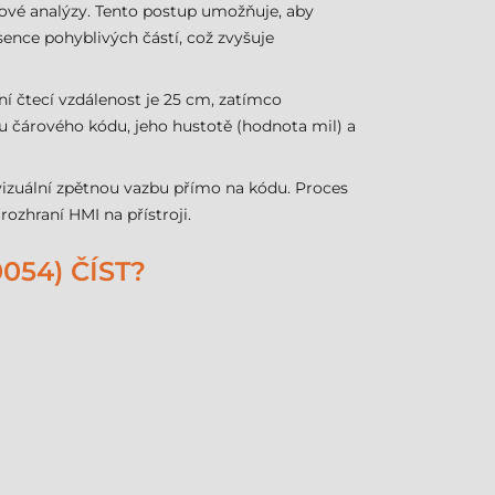
rové analýzy. Tento postup umožňuje, aby
ence pohyblivých částí, což zvyšuje
í čtecí vzdálenost je 25 cm, zatímco
u čárového kódu, jeho hustotě (hodnota mil) a
izuální zpětnou vazbu přímo na kódu. Proces
ozhraní HMI na přístroji.
54) ČÍST?