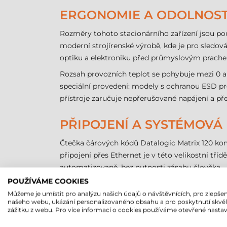
ERGONOMIE A ODOLNOS
Rozměry tohoto stacionárního zařízení jsou po
moderní strojírenské výrobě, kde je pro sledová
optiku a elektroniku před průmyslovým prach
Rozsah provozních teplot se pohybuje mezi 0 a 
speciální provedení: modely s ochranou ESD pr
přístroje zaručuje nepřerušované napájení a př
PŘIPOJENÍ A SYSTÉMOVÁ
Čtečka čárových kódů Datalogic Matrix 120 ko
připojení přes Ethernet je v této velikostní tří
automatizovaně, bez nutnosti zásahu člověka.
POUŽÍVÁME COOKIES
ČTEČKA ČÁROVÝCH KÓDŮ 
Můžeme je umístit pro analýzu našich údajů o návštěvnících, pro zlepšen
našeho webu, ukázání personalizovaného obsahu a pro poskytnutí skvě
zážitku z webu. Pro více informací o cookies používáme otevřené nastav
Značka