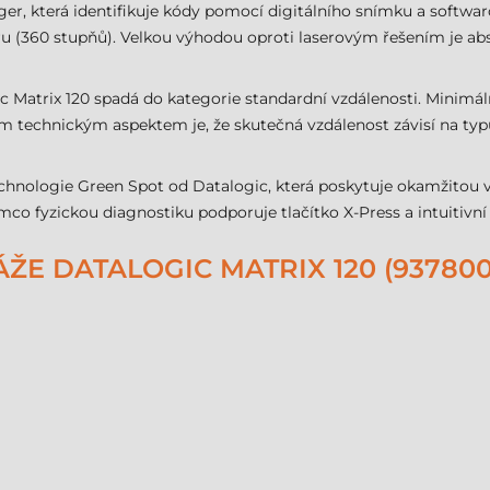
ger, která identifikuje kódy pomocí digitálního snímku a softwa
 (360 stupňů). Velkou výhodou oproti laserovým řešením je abs
Matrix 120 spadá do kategorie standardní vzdálenosti. Minimáln
m technickým aspektem je, že skutečná vzdálenost závisí na typ
hnologie Green Spot od Datalogic, která poskytuje okamžitou v
o fyzickou diagnostiku podporuje tlačítko X-Press a intuitivní r
E DATALOGIC MATRIX 120 (9378000