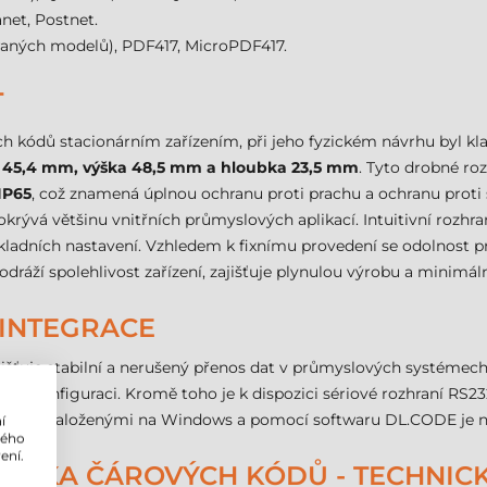
anet, Postnet.
raných modelů), PDF417, MicroPDF417.
T
ch kódů stacionárním zařízením, při jeho fyzickém návrhu byl kla
a 45,4 mm, výška 48,5 mm a hloubka 23,5 mm
. Tyto drobné ro
IP65
, což znamená úplnou ochranu proti prachu a ochranu proti 
krývá většinu vnitřních průmyslových aplikací. Intuitivní rozhran
kladních nastavení. Vzhledem k fixnímu provedení se odolnost pro
odráží spolehlivost zařízení, zajišťuje plynulou výrobu a minimáln
 INTEGRACE
jišťuje stabilní a nerušený přenos dat v průmyslových systémech
nou konfiguraci. Kromě toho je k dispozici sériové rozhraní RS
e systémy založenými na Windows a pomocí softwaru DL.CODE je n
í
lého
ení.
ČTEČKA ČÁROVÝCH KÓDŮ - TECHNI