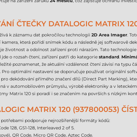
tuje na zařízení záruku
24 měsíců
, což zajišťuje ochranu invest
NÍ ČTEČKY DATALOGIC MATRIX 12
žívá k záznamu dat pokročilou technologii
2D Area Imager
. To
kamera, která pořídí snímek kódu a následně jej softwarově dek
uje životnost a odolnost zařízení proti nárazům. Tato technolog
 jde o rozsah čtení, zařízení patří do kategorie
standard
.
Minimá
ůležité poznamenat, že aktuální vzdálenost čtení závisí na typu č
ro optimální nastavení se doporučuje používat originální softw
é i pro dekódování přímého značení dílů (Direct Part Marking), kt
ná v automobilovém průmyslu, výrobě elektroniky a v leteckém 
itmy Matrix 120 si poradí i se značením na površích s nízkým kon
OGIC MATRIX 120 (937800053) ČÍS
i potřebami podporuje nejrozšířenější formáty kódů:
de 128, GS1-128, Interleaved 2 of 5.
kové), QR Code, Micro QR Code, Aztec Code.