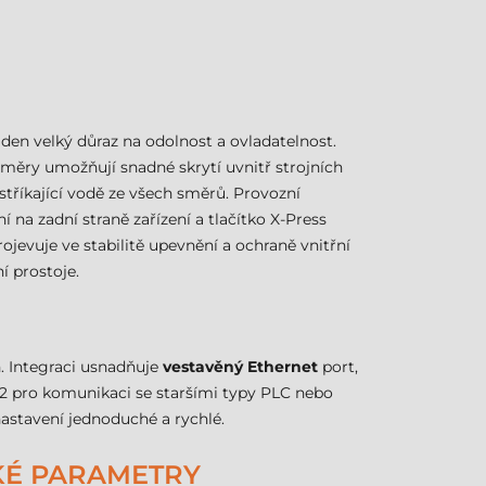
den velký důraz na odolnost a ovladatelnost.
změry umožňují snadné skrytí uvnitř strojních
stříkající vodě ze všech směrů. Provozní
í na zadní straně zařízení a tlačítko X-Press
jevuje ve stabilitě upevnění a ochraně vnitřní
í prostoje.
. Integraci usnadňuje
vestavěný Ethernet
port,
232 pro komunikaci se staršími typy PLC nebo
astavení jednoduché a rychlé.
CKÉ PARAMETRY