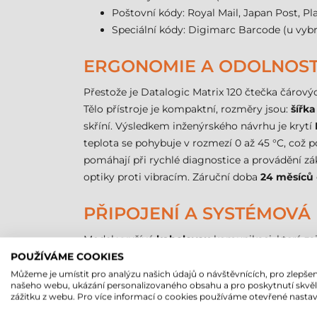
Poštovní kódy: Royal Mail, Japan Post, Pl
Speciální kódy: Digimarc Barcode (u vyb
ERGONOMIE A ODOLNOS
Přestože je Datalogic Matrix 120 čtečka čárový
Tělo přístroje je kompaktní, rozměry jsou:
šířk
skříní. Výsledkem inženýrského návrhu je krytí
teplota se pohybuje v rozmezí 0 až 45 °C, což po
pomáhají při rychlé diagnostice a provádění zá
optiky proti vibracím. Záruční doba
24 měsíců
PŘIPOJENÍ A SYSTÉMOVÁ
Model využívá
kabelovou
komunikaci, která za
který umožňuje přímé síťové připojení a vzdále
POUŽÍVÁME COOKIES
řídicích jednotek. Zařízení je kompatibilní s
Můžeme je umístit pro analýzu našich údajů o návštěvnících, pro zlepšen
našeho webu, ukázání personalizovaného obsahu a pro poskytnutí skvě
zážitku z webu. Pro více informací o cookies používáme otevřené nastav
DATALOGIC MATRIX 120 