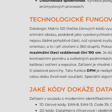
Dlouhodobá spolehlivost
: Výrobce posky
průmyslových procesech.
TECHNOLOGICKÉ FUNGOVÁ
Datalogic Matrix 120 čtečka čárových kódů vyu
snímání obrazu, podobně jako vysokorychlostní 
nejsou žádné pohyblivé části, což výrazně zvyš
orientaci, a to i při otočení o 360 stupňů. Pokud
maximální čtecí vzdálenost činí 190 cm
. Je d
kontrastním poměru a světelných podmínkách. P
kalibraci ostření a expozice. Zařízení je vhodn
či plastové povrchy. Tato funkce
DPM
je nezbyt
celou dobu životnosti součásti. Speciální algor
JAKÉ KÓDY DOKÁŽE DATAL
Zařízení v souladu s moderními identifikačním
1D čárové kódy: EAN-8, EAN-13, Code 39, Co
2D kódy: DataMatrix (čtvercové i obdélní