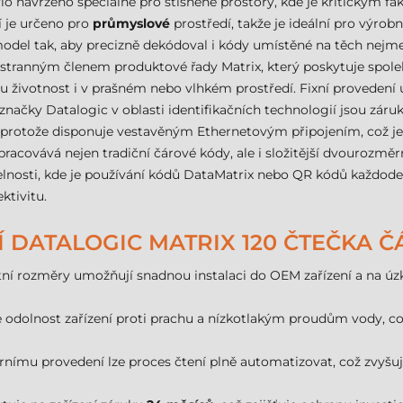
lo navrženo speciálně pro stísněné prostory, kde je kritickým fak
í je určeno pro
průmyslové
prostředí, takže je ideální pro výrobn
 model tak, aby precizně dekódoval i kódy umístěné na těch nejm
tranným členem produktové řady Matrix, který poskytuje spoleh
hou životnost i v prašném nebo vlhkém prostředí. Fixní provede
 značky Datalogic v oblasti identifikačních technologií jsou záru
ce, protože disponuje vestavěným Ethernetovým připojením, což je 
racovává nejen tradiční čárové kódy, ale i složitější dvourozměr
sti, kde je používání kódů DataMatrix nebo QR kódů každodenní 
ktivitu.
Í DATALOGIC MATRIX 120 ČTEČKA
tní rozměry umožňují snadnou instalaci do OEM zařízení a na úz
e odolnost zařízení proti prachu a nízkotlakým proudům vody, c
árnímu provedení lze proces čtení plně automatizovat, což zvyšuj