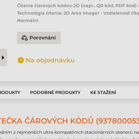
Čítanie čiarových kódov: 2D (napr.. QR kód, PDF kód) 
Technológia čítania: 2D Area Imager • Vzdialenosť číta
Normální
Porovnání
Na objednávku
PRODUKTY
PODOBNÉ PRODUKTY
KE STAŽENÍ
TEČKA ČÁROVÝCH KÓDŮ (937800053
edním z nejmenších ultra-kompaktních stacionárních skenerů na