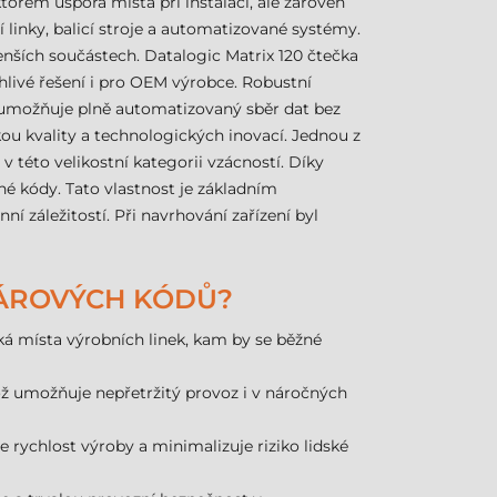
torem úspora místa při instalaci, ale zároveň
í linky, balicí stroje a automatizované systémy.
enších součástech. Datalogic Matrix 120 čtečka
livé řešení i pro OEM výrobce. Robustní
ní umožňuje plně automatizovaný sběr dat bez
kou kvality a technologických inovací. Jednou z
v této velikostní kategorii vzácností. Díky
né kódy. Tato vlastnost je základním
záležitostí. Při navrhování zařízení byl
 ČÁROVÝCH KÓDŮ?
ká místa výrobních linek, kam by se běžné
ož umožňuje nepřetržitý provoz i v náročných
e rychlost výroby a minimalizuje riziko lidské