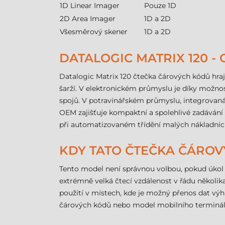
1D Linear Imager
Pouze 1D
2D Area Imager
1D a 2D
Všesměrový skener
1D a 2D
DATALOGIC MATRIX 120 - 
Datalogic Matrix 120 čtečka čárových kódů hra
šarží. V elektronickém průmyslu je díky možn
spojů. V potravinářském průmyslu, integrovaná d
OEM zajišťuje kompaktní a spolehlivé zadávání 
při automatizovaném třídění malých nákladních l
KDY TATO ČTEČKA ČÁRO
Tento model není správnou volbou, pokud úkol 
extrémně velká čtecí vzdálenost v řádu několi
použití v místech, kde je možný přenos dat výh
čárových kódů nebo model mobilního terminá