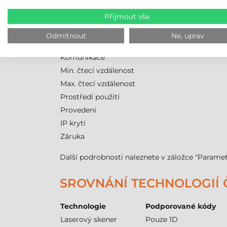
Přijmout vše
Značka
Model
Odmítnout
Ne, uprav
Technologie čtení
Komunikace
Min. čtecí vzdálenost
Max. čtecí vzdálenost
Prostředí použití
Provedení
IP krytí
Záruka
Další podrobnosti naleznete v záložce "Paramet
SROVNÁNÍ TECHNOLOGIÍ
Technologie
Podporované kódy
Laserový skener
Pouze 1D