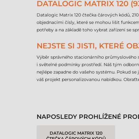
DATALOGIC MATRIX 120 (9
Datalogic Matrix 120 čtečka čárových kódů, 21
objednacími čísly, které se mohou lišit funkc
potřeby a na základě toho vybrat zařízení se
NEJSTE SI JISTI, KTERÉ 
Výběr správného stacionárního průmyslového sk
i světelné podmínky prostředí. Náš tým odborn
nejlépe zapadne do vašeho systému. Pokud se j
váš projekt personalizovanou nabídkou. Obrať
NAPOSLEDY PROHLÍŽENÉ PRO
DATALOGIC MATRIX 120
ČTEČKA ČÁROVÝCH KÓDŮ