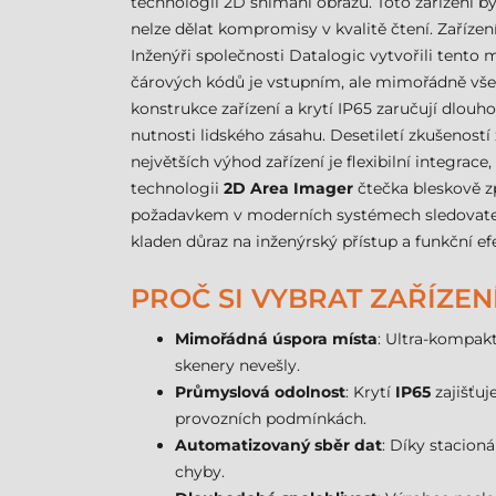
technologii 2D snímání obrazu. Toto zařízení by
nelze dělat kompromisy v kvalitě čtení. Zařízen
Inženýři společnosti Datalogic vytvořili tento
čárových kódů je vstupním, ale mimořádně všes
konstrukce zařízení a krytí IP65 zaručují dlou
nutnosti lidského zásahu. Desetiletí zkušeností
největších výhod zařízení je flexibilní integra
technologii
2D Area Imager
čtečka bleskově zp
požadavkem v moderních systémech sledovatelno
kladen důraz na inženýrský přístup a funkční efe
PROČ SI VYBRAT ZAŘÍZEN
Mimořádná úspora místa
: Ultra-kompak
skenery nevešly.
Průmyslová odolnost
: Krytí
IP65
zajišťuj
provozních podmínkách.
Automatizovaný sběr dat
: Díky stacion
chyby.