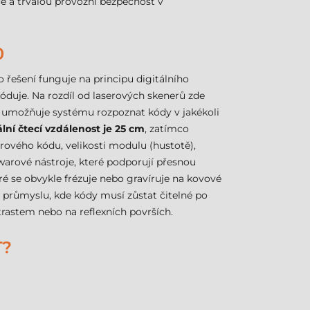
ice a trvalou provozní bezpečnost v
0
to řešení funguje na principu digitálního
óduje. Na rozdíl od laserových skenerů zde
ie umožňuje systému rozpoznat kódy v jakékoli
lní čtecí vzdálenost je 25 cm
, zatímco
árového kódu, velikosti modulu (hustotě),
arové nástroje, které podporují přesnou
eré se obvykle frézuje nebo gravíruje na kovové
průmyslu, kde kódy musí zůstat čitelné po
trastem nebo na reflexních površích.
T?