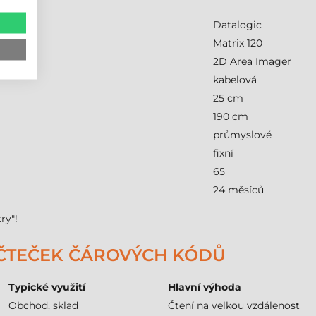
Datalogic
Matrix 120
2D Area Imager
kabelová
25 cm
190 cm
průmyslové
fixní
65
24 měsíců
ry"!
 ČTEČEK ČÁROVÝCH KÓDŮ
Typické využití
Hlavní výhoda
Obchod, sklad
Čtení na velkou vzdálenost