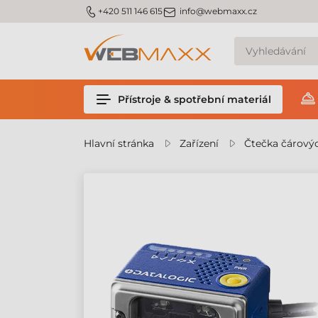
m_phone
m_email
+420 511 146 615
info@webmaxx.cz
Přístroje & spotřební materiál
Hlavní stránka
Zařízení
Čtečka čárový