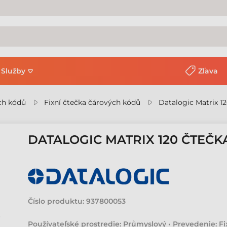
Služby
Zľava
ch kódů
Fixní čtečka čárových kódů
Datalogic Matrix 1
DATALOGIC MATRIX 120 ČTEČ
Číslo produktu:
937800053
Používateľské prostredie: Průmyslový • Prevedenie: Fix