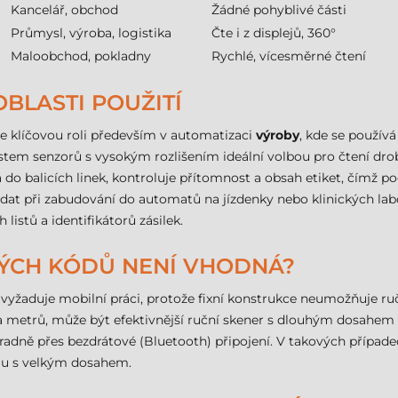
Kancelář, obchod
Žádné pohyblivé části
Průmysl, výroba, logistika
Čte i z displejů, 360°
Maloobchod, pokladny
Rychlé, vícesměrné čtení
OBLASTI POUŽITÍ
je klíčovou roli především v automatizaci
výroby
, kde se používá
ostem senzorů s vysokým rozlišením ideální volbou pro čtení d
o balicích linek, kontroluje přítomnost a obsah etiket, čímž pod
dat při zabudování do automatů na jízdenky nebo klinických labo
istů a identifikátorů zásilek.
VÝCH KÓDŮ NENÍ VHODNÁ?
vyžaduje mobilní práci, protože fixní konstrukce neumožňuje ruč
ka metrů, může být efektivnější ruční skener s dlouhým dosahem
radně přes bezdrátové (Bluetooth) připojení. V takových případ
lu s velkým dosahem.