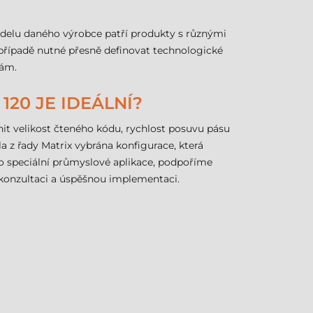
odelu daného výrobce patří produkty s různými
 případě nutné přesně definovat technologické
kám.
120 JE IDEÁLNÍ?
it velikost čteného kódu, rychlost posuvu pásu
 z řady Matrix vybrána konfigurace, která
o speciální průmyslové aplikace, podpoříme
 konzultaci a úspěšnou implementaci.