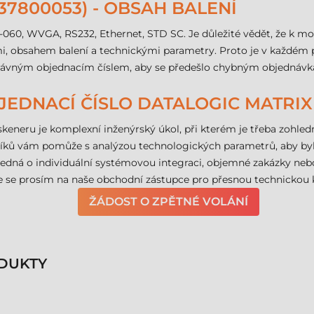
37800053) - OBSAH BALENÍ
0-060, WVGA, RS232, Ethernet, STD SC. Je důležité vědět, že k m
emi, obsahem balení a technickými parametry. Proto je v každém
 správným objednacím číslem, aby se předešlo chybným objednáv
OBJEDNACÍ ČÍSLO DATALOGIC MATRIX 
eneru je komplexní inženýrský úkol, při kterém je třeba zohledn
íků vám pomůže s analýzou technologických parametrů, aby byla
edná o individuální systémovou integraci, objemné zakázky neb
te se prosím na naše obchodní zástupce pro přesnou technickou
ŽÁDOST O ZPĚTNÉ VOLÁNÍ
DUKTY