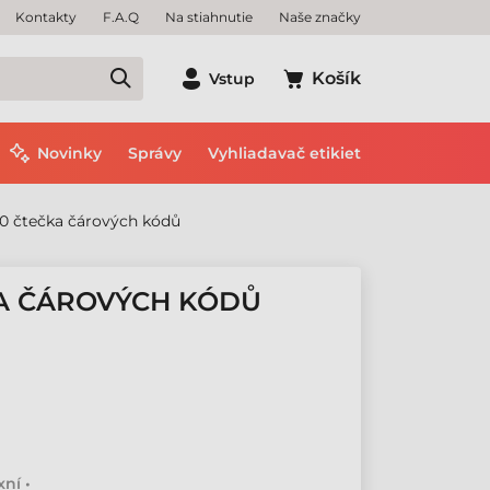
Kontakty
F.A.Q
Na stiahnutie
Naše značky
Košík
Vstup
Novinky
Správy
Vyhliadavač etikiet
20 čtečka čárových kódů
KA ČÁROVÝCH KÓDŮ
ní •