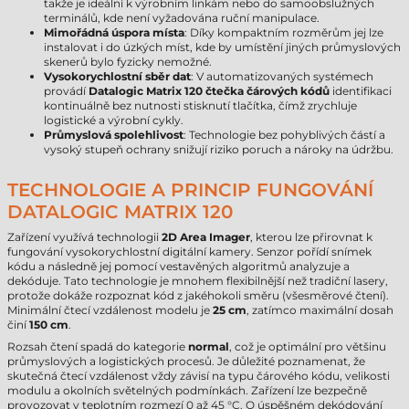
takže je ideální k výrobním linkám nebo do samoobslužných
terminálů, kde není vyžadována ruční manipulace.
Mimořádná úspora místa
: Díky kompaktním rozměrům jej lze
instalovat i do úzkých míst, kde by umístění jiných průmyslových
skenerů bylo fyzicky nemožné.
Vysokorychlostní sběr dat
: V automatizovaných systémech
provádí
Datalogic Matrix 120 čtečka čárových kódů
identifikaci
kontinuálně bez nutnosti stisknutí tlačítka, čímž zrychluje
logistické a výrobní cykly.
Průmyslová spolehlivost
: Technologie bez pohyblivých částí a
vysoký stupeň ochrany snižují riziko poruch a nároky na údržbu.
TECHNOLOGIE A PRINCIP FUNGOVÁNÍ
DATALOGIC MATRIX 120
Zařízení využívá technologii
2D Area Imager
, kterou lze přirovnat k
fungování vysokorychlostní digitální kamery. Senzor pořídí snímek
kódu a následně jej pomocí vestavěných algoritmů analyzuje a
dekóduje. Tato technologie je mnohem flexibilnější než tradiční lasery,
protože dokáže rozpoznat kód z jakéhokoli směru (všesměrové čtení).
Minimální čtecí vzdálenost modelu je
25 cm
, zatímco maximální dosah
činí
150 cm
.
Rozsah čtení spadá do kategorie
normal
, což je optimální pro většinu
průmyslových a logistických procesů. Je důležité poznamenat, že
skutečná čtecí vzdálenost vždy závisí na typu čárového kódu, velikosti
modulu a okolních světelných podmínkách. Zařízení lze bezpečně
provozovat v teplotním rozmezí 0 až 45 °C. O úspěšném dekódování