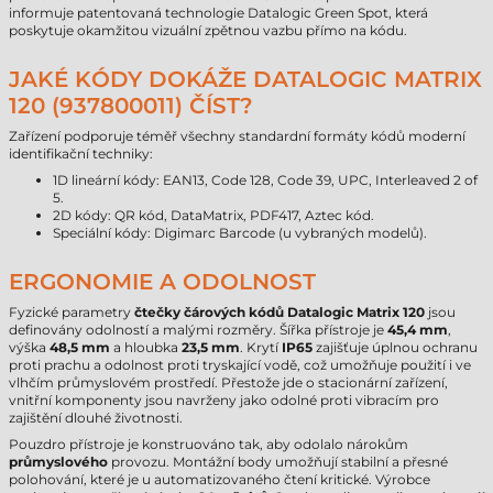
informuje patentovaná technologie Datalogic Green Spot, která
poskytuje okamžitou vizuální zpětnou vazbu přímo na kódu.
JAKÉ KÓDY DOKÁŽE DATALOGIC MATRIX
120 (937800011) ČÍST?
Zařízení podporuje téměř všechny standardní formáty kódů moderní
identifikační techniky:
1D lineární kódy: EAN13, Code 128, Code 39, UPC, Interleaved 2 of
5.
2D kódy: QR kód, DataMatrix, PDF417, Aztec kód.
Speciální kódy: Digimarc Barcode (u vybraných modelů).
ERGONOMIE A ODOLNOST
Fyzické parametry
čtečky čárových kódů Datalogic Matrix 120
jsou
definovány odolností a malými rozměry. Šířka přístroje je
45,4 mm
,
výška
48,5 mm
a hloubka
23,5 mm
. Krytí
IP65
zajišťuje úplnou ochranu
proti prachu a odolnost proti tryskající vodě, což umožňuje použití i ve
vlhčím průmyslovém prostředí. Přestože jde o stacionární zařízení,
vnitřní komponenty jsou navrženy jako odolné proti vibracím pro
zajištění dlouhé životnosti.
Pouzdro přístroje je konstruováno tak, aby odolalo nárokům
průmyslového
provozu. Montážní body umožňují stabilní a přesné
polohování, které je u automatizovaného čtení kritické. Výrobce