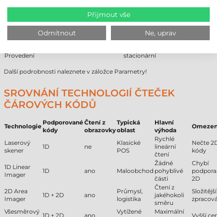
Model
Matrix 120
Technologie čtení
2D Area Imager
Přijmout vše
Komunikace
kabelová
Min. čtecí vzdálenost
25 cm
Odmítnout
Ne, uprav
Max. čtecí vzdálenost
150 cm
Pracovní prostředí
průmyslové
Provedení
stacionární
Další podrobnosti naleznete v záložce Parametry!
SROVNÁNÍ TECHNOLOGIÍ ČTEČEK
ČÁROVÝCH KÓDŮ
Podporované
Čtení z
Typická
Hlavní
Technologie
Omezen
kódy
obrazovky
oblast
výhoda
Rychlé
Laserový
Klasické
Nečte 2
1D
ne
lineární
skener
POS
kódy
čtení
Žádné
Chybí
1D Linear
1D
ano
Maloobchod
pohyblivé
podpora
Imager
části
2D
Čtení z
2D Area
Průmysl,
Složitější
1D + 2D
ano
jakéhokoli
Imager
logistika
zpracová
směru
Všesměrový
Vytížené
Maximální
1D + 2D
ano
Vyšší ce