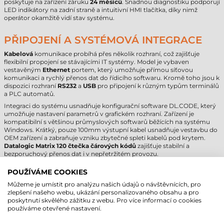
poskytuje na zařízení záruku
24 měsíců
. Snadnou diagnostiku podporují
LED indikátory na zadní straně a intuitivní HMI tlačítka, díky nimž
operátor okamžitě vidí stav systému.
PŘIPOJENÍ A SYSTÉMOVÁ INTEGRACE
Kabelová
komunikace probíhá přes několik rozhraní, což zajišťuje
flexibilní propojení se stávajícími IT systémy. Model je vybaven
vestavěným
Ethernet
portem, který umožňuje přímou síťovou
komunikaci a rychlý přenos dat do řídicího softwaru. Kromě toho jsou k
dispozici rozhraní
RS232
a
USB
pro připojení k různým typům terminálů
a PLC automatů.
Integraci do systému usnadňuje konfigurační software DL.CODE, který
umožňuje nastavení parametrů v grafickém rozhraní. Zařízení je
kompatibilní s většinou průmyslových softwarů běžících na systému
Windows. Krátký, pouze 100mm výstupní kabel usnadňuje vestavbu do
OEM zařízení a zabraňuje vzniku zbytečné spleti kabelů pod krytem.
Datalogic Matrix 120 čtečka čárových kódů
zajišťuje stabilní a
bezporuchový přenos dat i v nepřetržitém provozu.
POUŽÍVÁME COOKIES
DATALOGIC MATRIX 120 ČTEČKA
Můžeme je umístit pro analýzu našich údajů o návštěvnících, pro
ČÁROVÝCH KÓDŮ – TECHNICKÉ
zlepšení našeho webu, ukázání personalizovaného obsahu a pro
PARAMETRY
poskytnutí skvělého zážitku z webu. Pro více informací o cookies
používáme otevřené nastavení.
Značka
Datalogic