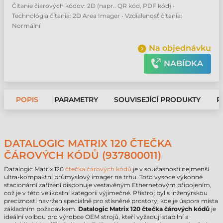
Čítanie čiarových kódov: 2D (napr.. QR kód, PDF kód) •
Technológia čítania: 2D Area Imager • Vzdialenosť čítania:
Normální
Na objednávku
NABÍDKA
POPIS
PARAMETRY
SOUVISEJÍCÍ PRODUKTY
P
DATALOGIC MATRIX 120 ČTEČKA
ČÁROVÝCH KÓDŮ (937800011)
Datalogic Matrix 120
čtečka čárových kódů
je v současnosti nejmenší
ultra-kompaktní průmyslový imager na trhu. Toto vysoce výkonné
stacionární zařízení disponuje vestavěným Ethernetovým připojením,
což je v této velikostní kategorii výjimečné. Přístroj byl s inženýrskou
precizností navržen speciálně pro stísněné prostory, kde je úspora místa
základním požadavkem.
Datalogic Matrix 120 čtečka čárových kódů
je
ideální volbou pro výrobce OEM strojů, kteří vyžadují stabilní a