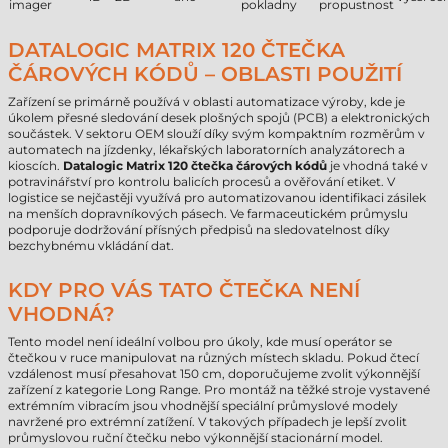
imager
pokladny
propustnost
DATALOGIC MATRIX 120 ČTEČKA
ČÁROVÝCH KÓDŮ – OBLASTI POUŽITÍ
Zařízení se primárně používá v oblasti automatizace výroby, kde je
úkolem přesné sledování desek plošných spojů (PCB) a elektronických
součástek. V sektoru OEM slouží díky svým kompaktním rozměrům v
automatech na jízdenky, lékařských laboratorních analyzátorech a
kioscích.
Datalogic Matrix 120 čtečka čárových kódů
je vhodná také v
potravinářství pro kontrolu balicích procesů a ověřování etiket. V
logistice se nejčastěji využívá pro automatizovanou identifikaci zásilek
na menších dopravníkových pásech. Ve farmaceutickém průmyslu
podporuje dodržování přísných předpisů na sledovatelnost díky
bezchybnému vkládání dat.
KDY PRO VÁS TATO ČTEČKA NENÍ
VHODNÁ?
Tento model není ideální volbou pro úkoly, kde musí operátor se
čtečkou v ruce manipulovat na různých místech skladu. Pokud čtecí
vzdálenost musí přesahovat 150 cm, doporučujeme zvolit výkonnější
zařízení z kategorie Long Range. Pro montáž na těžké stroje vystavené
extrémním vibracím jsou vhodnější speciální průmyslové modely
navržené pro extrémní zatížení. V takových případech je lepší zvolit
průmyslovou ruční čtečku nebo výkonnější stacionární model.