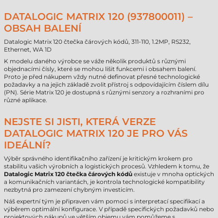
DATALOGIC MATRIX 120 (937800011) –
OBSAH BALENÍ
Datalogic Matrix 120 čtečka čárových kódů, 311-110, 1.2MP, RS232,
Ethernet, WA 1D
K modelu daného výrobce se váže několik produktů s různými
objednacími čísly, které se mohou lišit funkcemi i obsahem balení.
Proto je před nákupem vždy nutné definovat přesné technologické
požadavky a na jejich základě zvolit přístroj s odpovídajícím číslem dílu
(PN). Série Matrix 120 je dostupná s různými senzory a rozhraními pro
různé aplikace.
NEJSTE SI JISTI, KTERÁ VERZE
DATALOGIC MATRIX 120 JE PRO VÁS
IDEÁLNÍ?
Výběr správného identifikačního zařízení je kritickým krokem pro
stabilitu vašich výrobních a logistických procesů. Vzhledem k tomu, že
Datalogic Matrix 120 čtečka čárových kódů
existuje v mnoha optických
a komunikačních variantách, je kontrola technologické kompatibility
nezbytná pro zamezení chybným investicím.
Náš expertní tým je připraven vám pomoci s interpretací specifikací a
výběrem optimální konfigurace. V případě specifických požadavků nebo
projektových nákupů ve větším objemu vám pomůžeme s