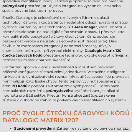
spolehlivé identifikační body. Zařízení je optimalizováno pro náročné
průmyslové
prostředí, ať už jde o integraci do výrobních linek nebo
specializované laboratorní provozy.
Značka Datalogic je celosvětově uznávaným lídrem v oblasti
technologií čárových kódů a tento model plně odráží inovativní přístup
výrobce. Zařízení využívá technologii
2D Area Imager
, která umožňuje
přesné dekódování na bázi digitálního snímání obrazu. I přes své ultra-
kompaktní tělo poskytuje špičkový čtecí výkon, čímž podporuje
bezpečnost výroby a neustálou sledovatelnost (traceability). Díky
flexibilním možnostem integrace ji odborníci široce využívají v
chemickém průmyslu i při výrobě elektroniky.
Datalogic Matrix 120
čtečka čárových kódů
představuje technologický skok oproti dřívějším,
rozměrnějším stacionárním skenerům.
Síla zařízení spočívá v jeho univerzálnosti a robustním provedení,
přičemž konfigurace zůstává velmi jednoduchá. Vestavěné inteligentní
funkce a intuitivní uživatelské rozhraní zkracují čas uvedení do provozu a
minimalizují riziko lidské chyby. Tento typ byl vyvinut speciálně pro
čtení
2D kódů
a podporu automatizovaných procesů. Kombinace
kompaktních rozměrů a
průmyslového
krytí představuje unikátní
hodnotu pro B2B sektor. Precizní konstrukce zajišťuje, že skener
zůstane dlouhodobě stabilním prvkem vašich identifikačních systémů.
PROČ ZVOLIT ČTEČKU ČÁROVÝCH KÓDŮ
DATALOGIC MATRIX 120?
Stacionární provedení
: Zařízení je navrženo pro pevnou montáž,