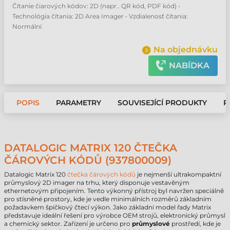
Čítanie čiarových kódov: 2D (napr.. QR kód, PDF kód) •
Technológia čítania: 2D Area Imager • Vzdialenosť čítania:
Normální
Na objednávku
NABÍDKA
POPIS
PARAMETRY
SOUVISEJÍCÍ PRODUKTY
P
DATALOGIC MATRIX 120 ČTEČKA
ČÁROVÝCH KÓDŮ (937800009)
Datalogic Matrix 120
čtečka čárových kódů
je nejmenší ultrakompaktní
průmyslový 2D imager na trhu, který disponuje vestavěným
ethernetovým připojením. Tento výkonný přístroj byl navržen speciálně
pro stísněné prostory, kde je vedle minimálních rozměrů základním
požadavkem špičkový čtecí výkon. Jako základní model řady Matrix
představuje ideální řešení pro výrobce OEM strojů, elektronický průmysl
a chemický sektor. Zařízení je určeno pro
průmyslové
prostředí, kde je