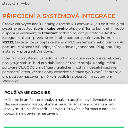
statickými výboji.
PŘIPOJENÍ A SYSTÉMOVÁ INTEGRACE
Čtečka čárových kódů Datalogic Matrix 120 komunikuje s hostitelskými
systémy prostřednictvím
kabelového
připojení. Tento konkrétní model
disponuje vestavěným
Ethernet
rozhraním, což je v této velikostní
kategorii unikátní prvek. Kromě toho podporuje sériovou komunikaci
RS232
, takže jej lze připojit i ke starším PLC systémům nebo přímo k PC
portům. Možnost USB připojení pak dovoluje snadnou Plug-and-Play
instalaci v prostředí Windows.
Integraci do systému usnadňuje 100 mm dlouhý výstupní kabel, který
poskytuje stabilní bod pro další kabeláž uvnitř strojů. Konfigurační
software DL.CODE umožňuje v grafickém rozhraní detailní nastavení
parametrů čtení, včetně doby expozice a filtrace typů kódů. Zařízení je
pro potřeby nastavení plně kompatibilní s operačním systémem
Windows.
DATALOGIC MATRIX 120 ČTEČKA
POUŽÍVÁME COOKIES
ČÁROVÝCH KÓDŮ - TECHNICKÉ
Můžeme je umístit pro analýzu našich údajů o návštěvnících, pro
zlepšení našeho webu, ukázání personalizovaného obsahu a pro
PARAMETRY
poskytnutí skvělého zážitku z webu. Pro více informací o cookies
používáme otevřené nastavení.
Značka
Datalogic
Model
Matrix 120