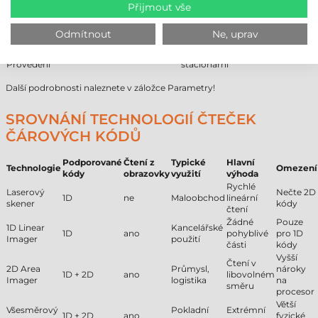
Technologie čtení
2D Area Imager
Přijmout vše
Komunikace
kabelová
Min. čtecí vzdálenost
25 cm
Odmítnout
Ne, uprav
Max. čtecí vzdálenost
150 cm
Pracovní prostředí
průmyslové
Provedení
stacionární
Další podrobnosti naleznete v záložce Parametry!
SROVNÁNÍ TECHNOLOGIÍ ČTEČEK
ČÁROVÝCH KÓDŮ
Podporované
Čtení z
Typické
Hlavní
Technologie
Omezení
kódy
obrazovky
využití
výhoda
Rychlé
Laserový
Nečte 2D
1D
ne
Maloobchod
lineární
skener
kódy
čtení
Žádné
Pouze
1D Linear
Kancelářské
1D
ano
pohyblivé
pro 1D
Imager
použití
části
kódy
Vyšší
Čtení v
2D Area
Průmysl,
nároky
1D + 2D
ano
libovolném
Imager
logistika
na
směru
procesor
Větší
Všesměrový
Pokladní
Extrémní
1D + 2D
ano
fyzické