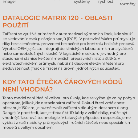
imager
systémy
rychlost
rozměry
DATALOGIC MATRIX 120 - OBLASTI
POUŽITÍ
Zařízení se využívá primárně v automatizaci výrobních linek, kde slouží
ke sledování desek plošných spojů (PCB). V potravinářském průmyslu je
díky bezskleněnému provedení bezpečné pro kontrolu balicích procesů.
Výrobci OEM jej často integrují do klinických laboratorních analyzátorů
nebo samoobslužných kiosků. V logistickém sektoru je vhodný pro
stacionární stanice ke čtení menších přepravních listů a štítků. V
elektrotechnickém průmyslu nabízí nákladově efektivní řešení pro
sledovatelnost (Track & Trace) na úrovni jednotlivých součástek.
KDY TATO ČTEČKA ČÁROVÝCH KÓDŮ
NENÍ VHODNÁ?
Tento model není ideální volbou pro úkoly, kde se vyžaduje volný pohyb
operátora, jelikož jde o stacionární zařízení. Pokud čtecí vzdálenost
přesahuje 150 cm, je nutné zvolit zařízení s dlouhým dosahem (Long
Range). V prostředí, kde je třeba číst 1D kódy z velké dálky, může být
vhodnější laserová technologie. V takových případech doporučujeme
vybírat z naší nabídky průmyslových ručních čteček nebo speciálních
modelů s velkým dosahem.