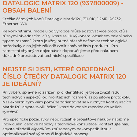
DATALOGIC MATRIX 120 (937800009) -
OBSAH BALENÍ
Čtečka čárových kódů Datalogic Matrix 120, 311-010, 1.2MP, RS232,
Ethernet, WA
Ke konkrétnímu modelu od výrobce může existovat více produktů s
různými objednacími čísly, které se liší výkonem, obsahem balení nebo
typem rozhraní. Proto je vždy nutné přesně definovat technologické
požadavky a na jejich základě zvolit správné číslo produktu. Pro
zamezení chybných objednávek doporučujeme před nákupem
důkladně prostudovat technické specifikace.
NEJSTE SI JISTI, KTERÉ OBJEDNACÍ
ČÍSLO ČTEČKY DATALOGIC MATRIX 120
JE IDEÁLNÍ?
Při výběru správného zařízení pro identifikaci je třeba zvážit řadu
technických aspektů, od montážních rozměrů až po síťové protokoly.
Náš expertní tým vám pomůže zorientovat se v různých konfiguracích
Matrix 120, abyste zvolili řešení, které dokonale zapadne do vašich
systémů.
Pro specifické požadavky nebo rozsáhlé projektové nákupy nabízíme
individuální cenové nabídky a technické konzultace. Kontaktujte nás,
abyste předešli výpadkům způsobeným nekompatibilitou a
optimalizovali své výrobní či logistické procesy.