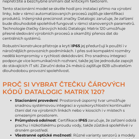
nepřetržité a bezchybné snímání dat kritickým faktorem.
Tento stacionární model se skvěle hodí pro instalaci přímo na výrobní
linky, kde v rámci automatizovaných procesů zajišťuje identifikaci
produktů. Inženýrská preciznost značky Datalogic zaručuje, že zařízení
bude dlouhodobě spolehlivě fungovat v rámci stanovených parametrů.
Technologie čtečky čárových kódů Datalogic Matrix 120 umožňuje
přesné sledování výrobních procesů a okamžitý přenos dat do
centrálních systémů.
Robustní konstrukce přístroje a krytí
IP65
jej předurčují k použití i v
náročnějších provozních podmínkách. I přes své kompaktní rozměry
nedělá kompromisy v rychlosti dekódování. Pro snadnou integraci
podporuje více komunikačních rozhraní, takže jej lze jednoduše zapojit
do stávajících IT sítí. Záruční doba 24 měsíců zajišťuje B2B uživatelům
dlouhodobou provozní spolehlivost.
PROČ SI VYBRAT ČTEČKU ČÁROVÝCH
KÓDŮ DATALOGIC MATRIX 120?
Stacionární provedení
: Prostorově úsporný tvar umožňuje
snadnou systémovou integraci a vysokorychlostní kontinuální
čtení dat na výrobních linkách nebo v kioscích i v místech s
omezeným prostorem.
Průmyslová odolnost
: Certifikace
IP65
zaručuje, že zařízení odolá
prachu i nízkotlakému proudu vody, takže zůstává spolehlivé i v
drsném prostředí.
Všestranné optické možnosti
: Různé varianty senzorů a modely