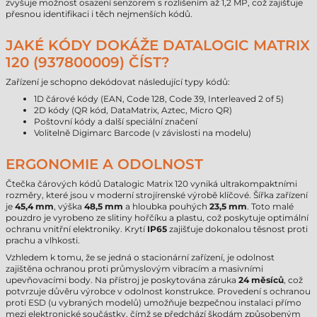
zvyšuje možnost osazení senzorem s rozlišením až 1,2 MP, což zajišťuje
přesnou identifikaci i těch nejmenších kódů.
JAKÉ KÓDY DOKÁŽE DATALOGIC MATRIX
120 (937800009) ČÍST?
Zařízení je schopno dekódovat následující typy kódů:
1D čárové kódy (EAN, Code 128, Code 39, Interleaved 2 of 5)
2D kódy (QR kód, DataMatrix, Aztec, Micro QR)
Poštovní kódy a další speciální značení
Volitelně Digimarc Barcode (v závislosti na modelu)
ERGONOMIE A ODOLNOST
Čtečka čárových kódů Datalogic Matrix 120 vyniká ultrakompaktními
rozměry, které jsou v moderní strojírenské výrobě klíčové. Šířka zařízení
je
45,4 mm
, výška
48,5 mm
a hloubka pouhých
23,5 mm
. Toto malé
pouzdro je vyrobeno ze slitiny hořčíku a plastu, což poskytuje optimální
ochranu vnitřní elektroniky. Krytí
IP65
zajišťuje dokonalou těsnost proti
prachu a vlhkosti.
Vzhledem k tomu, že se jedná o stacionární zařízení, je odolnost
zajištěna ochranou proti průmyslovým vibracím a masivními
upevňovacími body. Na přístroj je poskytována záruka
24 měsíců
, což
potvrzuje důvěru výrobce v odolnost konstrukce. Provedení s ochranou
proti ESD (u vybraných modelů) umožňuje bezpečnou instalaci přímo
mezi elektronické součástky, čímž se předchází škodám způsobeným