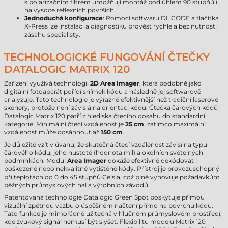
s polarizačním filtrem umožňují montáž pod úhlem 90 stupňů i
na vysoce reflexních površích.
Jednoduchá konfigurace
: Pomocí softwaru DL.CODE a tlačítka
X-Press lze instalaci a diagnostiku provést rychle a bez nutnosti
zásahu specialisty.
TECHNOLOGICKÉ FUNGOVÁNÍ ČTEČKY
DATALOGIC MATRIX 120
Zařízení využívá technologii
2D Area Imager
, která podobně jako
digitální fotoaparát pořídí snímek kódu a následně jej softwarově
analyzuje. Tato technologie je výrazně efektivnější než tradiční laserové
skenery, protože není závislá na orientaci kódu. Čtečka čárových kódů
Datalogic Matrix 120 patří z hlediska čtecího dosahu do standardní
kategorie. Minimální čtecí vzdálenost je
25 cm
, zatímco maximální
vzdálenost může dosáhnout až
150 cm
.
Je důležité vzít v úvahu, že skutečná čtecí vzdálenost závisí na typu
čárového kódu, jeho hustotě (hodnota mil) a okolních světelných
podmínkách. Modul
Area Imager
dokáže efektivně dekódovat i
poškozené nebo nekvalitně vytištěné kódy. Přístroj je provozuschopný
při teplotách od 0 do 45 stupňů Celsia, což plně vyhovuje požadavkům
běžných průmyslových hal a výrobních závodů.
Patentovaná technologie Datalogic Green Spot poskytuje přímou
vizuální zpětnou vazbu o úspěšném načtení přímo na povrchu kódu.
Tato funkce je mimořádně užitečná v hlučném průmyslovém prostředí,
kde zvukový signál nemusí být slyšet. Flexibilitu modelu Matrix 120