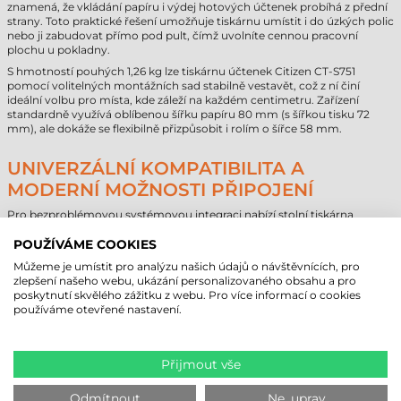
znamená, že vkládání papíru i výdej hotových účtenek probíhá z přední
strany. Toto praktické řešení umožňuje tiskárnu umístit i do úzkých polic
nebo ji zabudovat přímo pod pult, čímž uvolníte cennou pracovní
plochu u pokladny.
S hmotností pouhých 1,26 kg lze tiskárnu účtenek Citizen CT-S751
pomocí volitelných montážních sad stabilně vestavět, což z ní činí
ideální volbu pro místa, kde záleží na každém centimetru. Zařízení
standardně využívá oblíbenou šířku papíru 80 mm (s šířkou tisku 72
mm), ale dokáže se flexibilně přizpůsobit i rolím o šířce 58 mm.
UNIVERZÁLNÍ KOMPATIBILITA A
MODERNÍ MOŽNOSTI PŘIPOJENÍ
Pro bezproblémovou systémovou integraci nabízí stolní tiskárna
účtenek Citizen CT-S751 dedikované ovladače a sady SDK pro
nejrozšířenější operační systémy, jako jsou Windows, Mac, Android a
POUŽÍVÁME COOKIES
iOS. Zařízení je standardně vybaveno portem USB 2.0 a konektorem pro
Můžeme je umístit pro analýzu našich údajů o návštěvnících, pro
pokladní zásuvku. V souladu s moderními požadavky je však k dispozici
zlepšení našeho webu, ukázání personalizovaného obsahu a pro
také ve verzích s rozhraním Ethernet (LAN), Wi-Fi nebo Bluetooth
poskytnutí skvělého zážitku z webu. Pro více informací o cookies
(kompatibilní s Apple™ MFi).
používáme otevřené nastavení.
Za zmínku stojí zejména vestavěný nabíjecí USB port, který dokáže
napájet tablety nebo chytré telefony používané v rámci POS systému,
což výrazně snižuje množství kabelů na prodejní ploše. Zařízení využívá
Přijmout vše
emulaci ESC/POS™, takže jej lze během okamžiku integrovat do většiny
stávajících softwarových prostředí.
Odmítnout
Ne, uprav