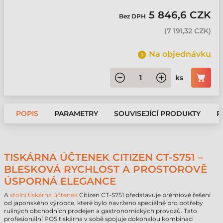
5 846,6 CZK
Bez DPH
(
7 191,32 CZK
)
Na objednávku
ks
POPIS
PARAMETRY
SOUVISEJÍCÍ PRODUKTY
P
TISKÁRNA ÚČTENEK CITIZEN CT-S751 –
BLESKOVÁ RYCHLOST A PROSTOROVĚ
ÚSPORNÁ ELEGANCE
A
stolní tiskárna účtenek
Citizen CT-S751 představuje prémiové řešení
od japonského výrobce, které bylo navrženo speciálně pro potřeby
rušných obchodních prodejen a gastronomických provozů. Tato
profesionální POS tiskárna v sobě spojuje dokonalou kombinaci