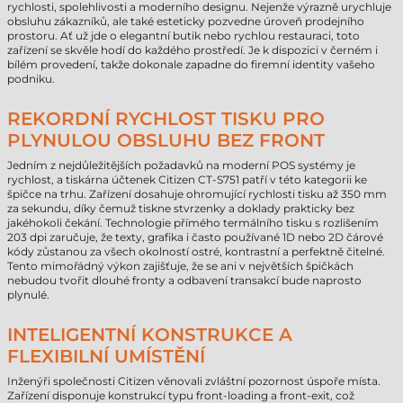
rychlosti, spolehlivosti a moderního designu. Nejenže výrazně urychluje
obsluhu zákazníků, ale také esteticky pozvedne úroveň prodejního
prostoru. Ať už jde o elegantní butik nebo rychlou restauraci, toto
zařízení se skvěle hodí do každého prostředí. Je k dispozici v černém i
bílém provedení, takže dokonale zapadne do firemní identity vašeho
podniku.
REKORDNÍ RYCHLOST TISKU PRO
PLYNULOU OBSLUHU BEZ FRONT
Jedním z nejdůležitějších požadavků na moderní POS systémy je
rychlost, a tiskárna účtenek Citizen CT-S751 patří v této kategorii ke
špičce na trhu. Zařízení dosahuje ohromující rychlosti tisku až 350 mm
za sekundu, díky čemuž tiskne stvrzenky a doklady prakticky bez
jakéhokoli čekání. Technologie přímého termálního tisku s rozlišením
203 dpi zaručuje, že texty, grafika i často používané 1D nebo 2D čárové
kódy zůstanou za všech okolností ostré, kontrastní a perfektně čitelné.
Tento mimořádný výkon zajišťuje, že se ani v největších špičkách
nebudou tvořit dlouhé fronty a odbavení transakcí bude naprosto
plynulé.
INTELIGENTNÍ KONSTRUKCE A
FLEXIBILNÍ UMÍSTĚNÍ
Inženýři společnosti Citizen věnovali zvláštní pozornost úspoře místa.
Zařízení disponuje konstrukcí typu front-loading a front-exit, což