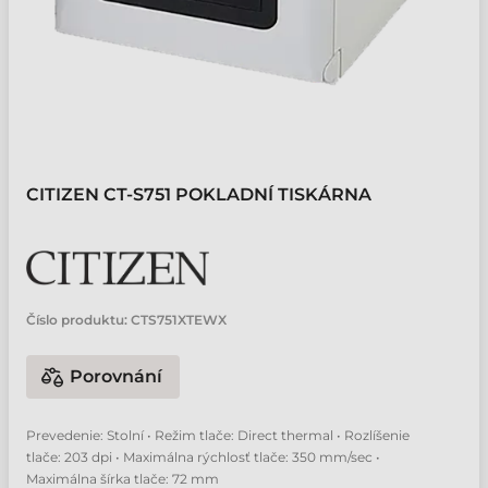
CITIZEN CT-S751 POKLADNÍ TISKÁRNA
Číslo produktu:
CTS751XTEWX
Porovnání
Prevedenie: Stolní • Režim tlače: Direct thermal • Rozlíšenie
tlače: 203 dpi • Maximálna rýchlosť tlače: 350 mm/sec •
Maximálna šírka tlače: 72 mm