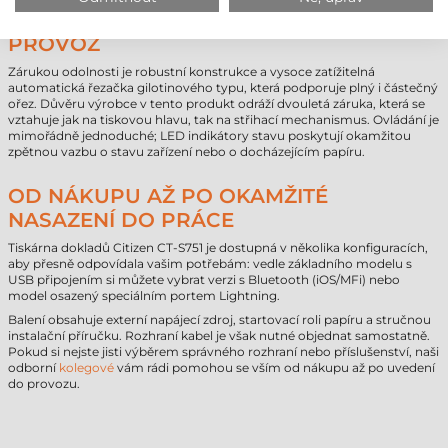
DLOUHÁ ŽIVOTNOST A BEZÚDRŽBOVÝ
PROVOZ
Zárukou odolnosti je robustní konstrukce a vysoce zatížitelná
automatická řezačka gilotinového typu, která podporuje plný i částečný
ořez. Důvěru výrobce v tento produkt odráží dvouletá záruka, která se
vztahuje jak na tiskovou hlavu, tak na střihací mechanismus. Ovládání je
mimořádně jednoduché; LED indikátory stavu poskytují okamžitou
zpětnou vazbu o stavu zařízení nebo o docházejícím papíru.
OD NÁKUPU AŽ PO OKAMŽITÉ
NASAZENÍ DO PRÁCE
Tiskárna dokladů Citizen CT-S751 je dostupná v několika konfiguracích,
aby přesně odpovídala vašim potřebám: vedle základního modelu s
USB připojením si můžete vybrat verzi s Bluetooth (iOS/MFi) nebo
model osazený speciálním portem Lightning.
Balení obsahuje externí napájecí zdroj, startovací roli papíru a stručnou
instalační příručku. Rozhraní kabel je však nutné objednat samostatně.
Pokud si nejste jisti výběrem správného rozhraní nebo příslušenství, naši
odborní
kolegové
vám rádi pomohou se vším od nákupu až po uvedení
do provozu.