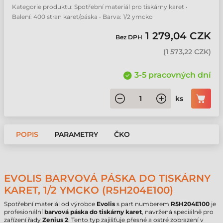
Kategorie produktu: Spotřební materiál pro tiskárny karet •
Balení: 400 stran karet/páska • Barva: 1/2 ymcko
1 279,04 CZK
Bez DPH
(
1 573,22 CZK
)
3-5 pracovných dní
ks
POPIS
PARAMETRY
ČKO
EVOLIS BARVOVÁ PÁSKA DO TISKÁRNY
KARET, 1/2 YMCKO (R5H204E100)
Spotřební materiál od výrobce
Evolis
s part numberem
R5H204E100
je
profesionální
barvová páska do tiskárny karet
, navržená speciálně pro
zařízení řady
Zenius 2
. Tento typ zajišťuje přesné a ostré zobrazení v