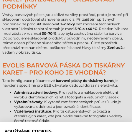
PODMÍNKY
Vrstvy barvových pásek jsou citlivé na vlivy prostředí, proto je nutné při
skladování dodržovat stanovená pravidla. Při zajištění správných
podmínek lze produkt skladovat
1–2 roky
bez zhoršení technických
vlastností. Ideální teplotní rozsah je mezi
5 °C a +40 °C
. Relativní vlhkost
musí zůstat v rozmezí
30–70 %
, aby byla zachována stabilita barviva.
Doporučujeme skladovat produkt v původním, neotevřeném obalu,
mimo dosah přímého slunečního záření a prachu. Čisté prostředí
předchází mechanickému poškození tiskové hlavy tiskárny
Zenius 2
a
vadám v obrazu tisku.
EVOLIS BARVOVÁ PÁSKA DO TISKÁRNY
KARET – PRO KOHO JE VHODNÁ?
Tato konfigurace půlpanelové
barvové pásky do tiskárny karet
je
navržena speciálně pro B2B uživatele kladoucí důraz na efektivitu.
Administrativní budovy
: Pro rychlou a nákladově efektivní
výrobu identifikačních karet s fotografií a vstupních visaček.
Výrobní závody
: K výrobě zaměstnaneckých průkazů, kde je
vyžadována odolnost a jednoznačná identifikace.
Vzdělávací instituce
: Pro tisk studentských průkazů a
čtenářských karet, kde jsou vedle barevné fotografie uvedeny
černé textové údaje.
Organizátoři akcí
: Pro tisk identifikačních karet pro akce s
velkým počtem účastníků, a to na místě nebo předem.
POUŽÍVÁME COOKIES