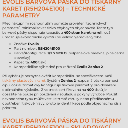
EVOLIS BARVOVÁ PÁSKA DO TISKÁRNY
KARET (R5H204E100) – TECHNICKÉ
PARAMETRY
Před nákupním rozhodnutím pomůže prověření technických
parametrů minimalizovat riziko chybných objednávek. Tento typ
barvové pásky disponuje kapacitou
400 stran karet na roli
, což
umožňuje ekonomické využití i při velkoobjemové výrobě.
Značka:
Evolis
Part number:
R5H204E100
Barva/Konfigurace:
1/2 YMCKO
(půlpanelová barevná, plná černá
a overlay)
Kapacita:
400
tisků
Kompatibilita: Výhradně pro zařízení
Evolis Zenius 2
Při výběru je nezbytné ověřit kompatibilitu se specifikacemi vaší
tiskárny plastových karet
. Systém
Zenius 2
rozpozná pásku pomocí
čipu, což automaticky konfiguruje tiskové parametry pro dosažení
optimálního výsledku. Životnost certifikovaná na
400
tisků je
dosažitelná pouze při používání v souladu s pokyny výrobce. Použití
nevhodného typu může vést ke ztrátě záruky nebo předčasnému
opotřebení tiskové hlavy, proto je identifikace podle objednacího čísla
prioritou.
EVOLIS BARVOVÁ PÁSKA DO TISKÁRNY
KARET (R5H204E100) – SKLADOVACÍ