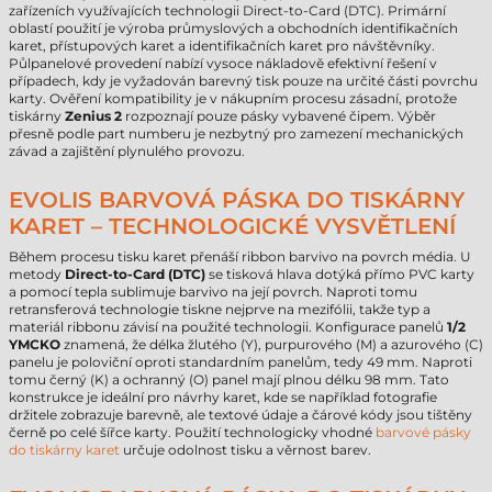
zařízeních využívajících technologii Direct-to-Card (DTC). Primární
oblastí použití je výroba průmyslových a obchodních identifikačních
karet, přístupových karet a identifikačních karet pro návštěvníky.
Půlpanelové provedení nabízí vysoce nákladově efektivní řešení v
případech, kdy je vyžadován barevný tisk pouze na určité části povrchu
karty. Ověření kompatibility je v nákupním procesu zásadní, protože
tiskárny
Zenius 2
rozpoznají pouze pásky vybavené čipem. Výběr
přesně podle part numberu je nezbytný pro zamezení mechanických
závad a zajištění plynulého provozu.
EVOLIS BARVOVÁ PÁSKA DO TISKÁRNY
KARET – TECHNOLOGICKÉ VYSVĚTLENÍ
Během procesu tisku karet přenáší ribbon barvivo na povrch média. U
metody
Direct-to-Card (DTC)
se tisková hlava dotýká přímo PVC karty
a pomocí tepla sublimuje barvivo na její povrch. Naproti tomu
retransferová technologie tiskne nejprve na mezifólii, takže typ a
materiál ribbonu závisí na použité technologii. Konfigurace panelů
1/2
YMCKO
znamená, že délka žlutého (Y), purpurového (M) a azurového (C)
panelu je poloviční oproti standardním panelům, tedy 49 mm. Naproti
tomu černý (K) a ochranný (O) panel mají plnou délku 98 mm. Tato
konstrukce je ideální pro návrhy karet, kde se například fotografie
držitele zobrazuje barevně, ale textové údaje a čárové kódy jsou tištěny
černě po celé šířce karty. Použití technologicky vhodné
barvové pásky
do tiskárny karet
určuje odolnost tisku a věrnost barev.