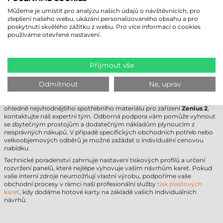
IT integrátoři
: Pro procesy tisku karet instalované k přístupovým
Můžeme je umístit pro analýzu našich údajů o návštěvnících, pro
systémům a systémům evidence docházky.
zlepšení našeho webu, ukázání personalizovaného obsahu a pro
poskytnutí skvělého zážitku z webu. Pro více informací o cookies
Obchodní výhoda spočívá v optimalizaci spotřeby barviva, protože
používáme otevřené nastavení.
rozvržení panelů
1/2 YMCKO
přináší méně odpadu ve srovnání s plně
barevnými páskami.
NEJSTE SI JISTI, KTERÁ BARVOVÁ PÁSKA
Přijmout vše
EVOLIS JE IDEÁLNÍ?
Odmítnout
Ne, uprav
Při provozu systémů pro tisk karet je technologická kompatibilita
základním předpokladem bezchybného fungování. Pokud máte dotazy
ohledně nejvhodnějšího spotřebního materiálu pro zařízení
Zenius 2
,
kontaktujte náš expertní tým. Odborná podpora vám pomůže vyhnout
se zbytečným prostojům a dodatečným nákladům plynoucím z
nesprávných nákupů. V případě specifických obchodních potřeb nebo
velkoobjemových odběrů je možné zažádat o individuální cenovou
nabídku.
Technické poradenství zahrnuje nastavení tiskových profilů a určení
rozvržení panelů, které nejlépe vyhovuje vašim návrhům karet. Pokud
vaše interní zdroje neumožňují vlastní výrobu, podpoříme vaše
obchodní procesy v rámci naší profesionální služby
tisk plastových
karet
, kdy dodáme hotové karty na základě vašich individuálních
návrhů.