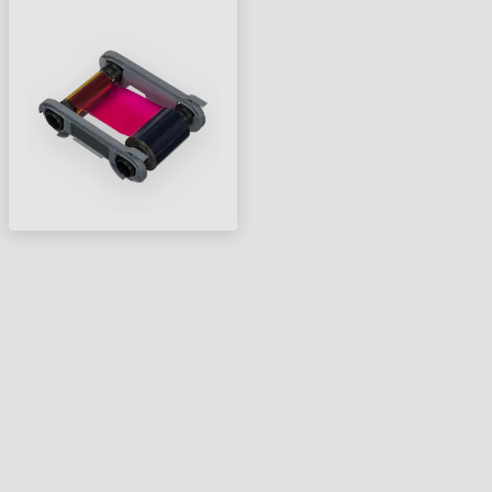
PLASTOVÝCH KARET,
ZENIUS 2 – 400 STRAN,
1/2 YMCKO