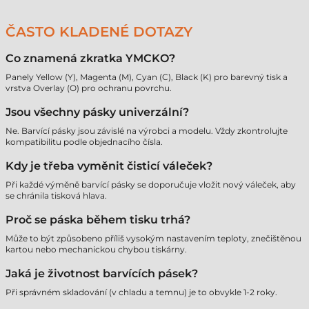
ČASTO KLADENÉ DOTAZY
Co znamená zkratka YMCKO?
Panely Yellow (Y), Magenta (M), Cyan (C), Black (K) pro barevný tisk a
vrstva Overlay (O) pro ochranu povrchu.
Jsou všechny pásky univerzální?
Ne. Barvící pásky jsou závislé na výrobci a modelu. Vždy zkontrolujte
kompatibilitu podle objednacího čísla.
Kdy je třeba vyměnit čisticí váleček?
Při každé výměně barvící pásky se doporučuje vložit nový váleček, aby
se chránila tisková hlava.
Proč se páska během tisku trhá?
Může to být způsobeno příliš vysokým nastavením teploty, znečištěnou
kartou nebo mechanickou chybou tiskárny.
Jaká je životnost barvících pásek?
Při správném skladování (v chladu a temnu) je to obvykle 1-2 roky.