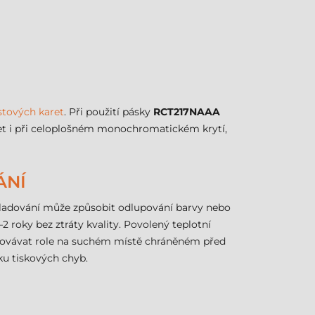
stových karet
. Při použití pásky
RCT217NAAA
et i při celoplošném monochromatickém krytí,
ÁNÍ
 skladování může způsobit odlupování barvy nebo
2 roky bez ztráty kvality. Povolený teplotní
 uchovávat role na suchém místě chráněném před
ku tiskových chyb.