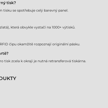
ný tisk?
m tisku se spotřebuje celý barevný panel.
zlatá), která obvykle vystačí na 1000+ výtisků.
RFID čipu okamžitě rozpoznají originální pásku.
artě?
o tisk zcela k okraji je nutná retransferová tiskárna.
DUKTY