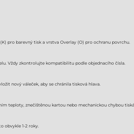
 (K) pro barevný tisk a vrstva Overlay (O) pro ochranu povrchu.
elu. Vždy zkontrolujte kompatibilitu podle objednacího čísla.
ožit nový váleček, aby se chránila tisková hlava.
ním teploty, znečištěnou kartou nebo mechanickou chybou tiská
o obvykle 1-2 roky.