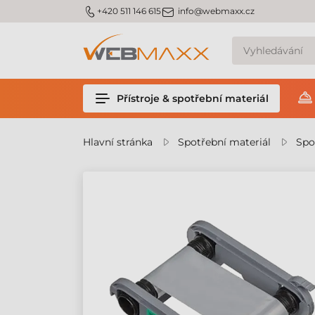
m_phone
m_email
+420 511 146 615
info@webmaxx.cz
Přístroje & spotřební materiál
Hlavní stránka
Spotřební materiál
Spo