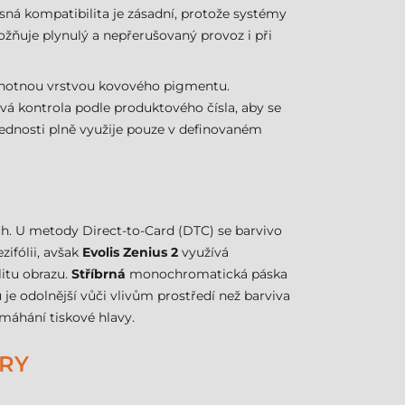
sná kompatibilita je zásadní, protože systémy
žňuje plynulý a nepřerušovaný provoz i při
ednotnou vrstvou kovového pigmentu.
čová kontrola podle produktového čísla, aby se
ednosti plně využije pouze v definovaném
rch. U metody Direct-to-Card (DTC) se barvivo
ifólii, avšak
Evolis Zenius 2
využívá
litu obrazu.
Stříbrná
monochromatická páska
e odolnější vůči vlivům prostředí než barviva
máhání tiskové hlavy.
TRY