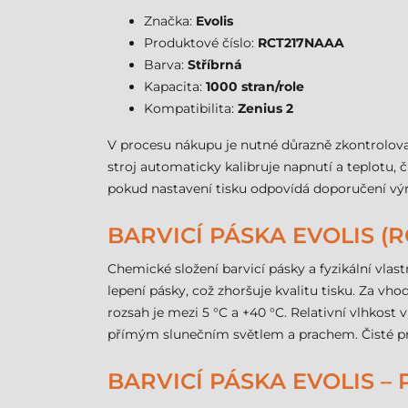
Značka:
Evolis
Produktové číslo:
RCT217NAAA
Barva:
Stříbrná
Kapacita:
1000 stran/role
Kompatibilita:
Zenius 2
V procesu nákupu je nutné důrazně zkontrolova
stroj automaticky kalibruje napnutí a teplotu, 
pokud nastavení tisku odpovídá doporučení vý
BARVICÍ PÁSKA EVOLIS (
Chemické složení barvicí pásky a fyzikální vlas
lepení pásky, což zhoršuje kvalitu tisku. Za v
rozsah je mezi 5 °C a +40 °C. Relativní vlhkos
přímým slunečním světlem a prachem. Čisté pr
BARVICÍ PÁSKA EVOLIS –