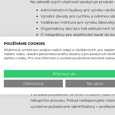
Na základě svých vlastností poskytuje produkt 
Administrativní budovy pro výrobu návště
Výrobní závody pro rychlou a odolnou ide
Vzdělávací instituce pro výrobu žákovský
Organizátory akcí pro tisk exkluzivních 
IT integrátory pro doplňování karet do 
POUŽÍVÁME COOKIES
Provedení odpovídající průmyslovým standardům
Můžeme je umístit pro analýzu našich údajů o návštěvnících, pro zlepšen
našeho webu, ukázání personalizovaného obsahu a pro poskytnutí skvě
NEJSTE SI JISTI, KTERÁ B
zážitku z webu. Pro více informací o cookies používáme otevřené nastav
Kvůli technologickému pokroku a širokému výb
vést k vyšší zmetkovitosti nebo hardwarové po
Přijmout vše
specifických potřeb a stávajícího strojového p
Odmítnout
Ne, uprav
kontrola technologické kompatibility je první
V případě požadavků na větší množství nebo i
nákupního procesu. Pokud nedisponujete vlast
vyrobíme požadované identifikátory v profesio