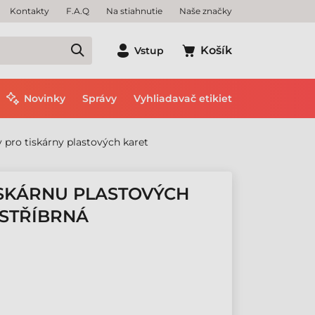
Kontakty
F.A.Q
Na stiahnutie
Naše značky
Košík
Vstup
Novinky
Správy
Vyhliadavač etikiet
 pro tiskárny plastových karet
ISKÁRNU PLASTOVÝCH
, STŘÍBRNÁ