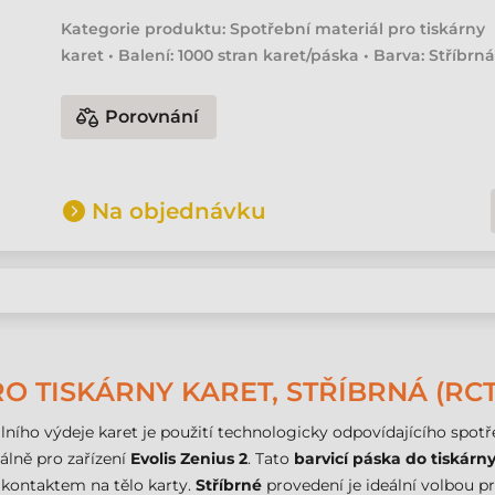
Kategorie produktu: Spotřební materiál pro tiskárny
karet • Balení: 1000 stran karet/páska • Barva: Stříbrn
Porovnání
Na objednávku
RO TISKÁRNY KARET, STŘÍBRNÁ (RC
ního výdeje karet je použití technologicky odpovídajícího spot
álně pro zařízení
Evolis Zenius 2
. Tato
barvicí páska do tiskárn
 kontaktem na tělo karty.
Stříbrné
provedení je ideální volbou p