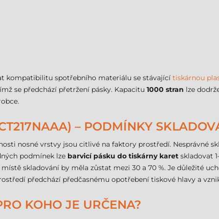
t kompatibilitu spotřebního materiálu se stávající
tiskárnou pla
čímž se předchází přetržení pásky. Kapacitu
1000 stran
lze dodrž
robce.
RCT217NAAA) – PODMÍNKY SKLADOV
tnosti nosné vrstvy jsou citlivé na faktory prostředí. Nesprávné
hodných podmínek lze
barvicí pásku do tiskárny karet
skladovat 1–
t v místě skladování by měla zůstat mezi 30 a 70 %. Je důležité
ostředí předchází předčasnému opotřebení tiskové hlavy a vzni
 PRO KOHO JE URČENA?