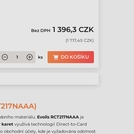
á
1 396,3 CZK
Bez DPH
(
1 717,45 CZK
)
DO KOŠÍKU
ks
T217NAAA)
řebního materiálu.
Evolis RCT217NAAA
je
y karet
využívá technologii Direct-to-Card
ro obchodní účely, kde je vyžadována odolnost