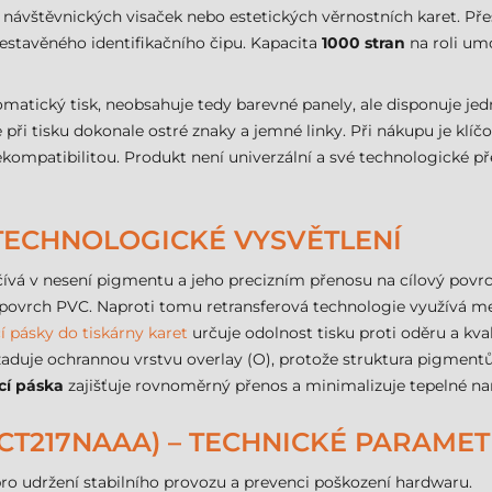
, návštěvnických visaček nebo estetických věrnostních karet. Pře
estavěného identifikačního čipu. Kapacita
1000 stran
na roli umo
matický tisk, neobsahuje tedy barevné panely, ale disponuje j
e při tisku dokonale ostré znaky a jemné linky. Při nákupu je klí
patibilitou. Produkt není univerzální a své technologické př
 TECHNOLOGICKÉ VYSVĚTLENÍ
počívá v nesení pigmentu a jeho precizním přenosu na cílový pov
 povrch PVC. Naproti tomu retransferová technologie využívá mez
í pásky do tiskárny karet
určuje odolnost tisku proti oděru a kva
uje ochrannou vrstvu overlay (O), protože struktura pigmentů j
cí páska
zajišťuje rovnoměrný přenos a minimalizuje tepelné na
RCT217NAAA) – TECHNICKÉ PARAME
ro udržení stabilního provozu a prevenci poškození hardwaru.