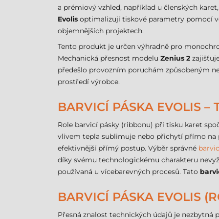
a prémiový vzhled, například u členských karet
Evolis
optimalizují tiskové parametry pomocí v
objemnějších projektech.
Tento produkt je určen výhradně pro monochro
Mechanická přesnost modelu
Zenius 2
zajišťuj
předešlo provozním poruchám způsobeným nekom
prostředí výrobce.
BARVICÍ PÁSKA EVOLIS –
Role barvicí pásky (ribbonu) při tisku karet s
vlivem tepla sublimuje nebo přichytí přímo na
efektivnější přímý postup. Výběr správné
barvic
díky svému technologickému charakteru nevyžad
používaná u vícebarevných procesů. Tato
barvi
BARVICÍ PÁSKA EVOLIS (
Přesná znalost technických údajů je nezbytná p