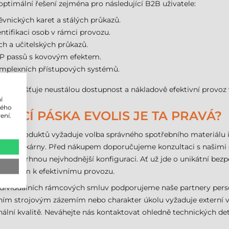
optimální řešení zejména pro následující B2B uživatele:
vnických karet a stálých průkazů.
ntifikaci osob v rámci provozu.
ch a učitelských průkazů.
VIP passů s kovovým efektem.
komplexních přístupových systémů.
 zajišťuje neustálou dostupnost a nákladově efektivní provoz 
í
lého
ARVICÍ PÁSKA EVOLIS JE TA PRAVÁ?
ení.
ěru produktů vyžaduje volba správného spotřebního materiálu
ruše tiskárny. Před nákupem doporučujeme konzultaci s našimi 
arku navrhnou nejvhodnější konfiguraci. Ať už jde o unikátní b
m krokem k efektivnímu provozu.
ndividuálních rámcových smluv podporujeme naše partnery pers
ním strojovým zázemím nebo charakter úkolu vyžaduje externí v
nální kvalitě. Neváhejte nás kontaktovat ohledně technických de