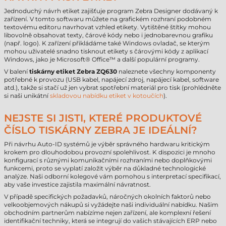
Jednoduchý návrh etiket zajišťuje program Zebra Designer dodávaný k
zařízení. V tomto softwaru můžete na grafickém rozhraní podobném
textovému editoru navrhovat vzhled etikety. Vytištěné štítky mohou
libovolně obsahovat texty, čárové kódy nebo i jednobarevnou grafiku
(např. logo). K zařízení přikládáme také Windows ovladač, se kterým
mohou uživatelé snadno tisknout etikety s čárovými kódy z aplikací
Windows, jako je Microsoft® Office™ a další populární programy.
V balení
tiskárny etiket Zebra ZQ630
naleznete všechny komponenty
potřebné k provozu (USB kabel, napájecí zdroj, napájecí kabel, software
atd.), takže si stačí už jen vybrat spotřební materiál pro tisk (prohlédněte
si naši unikátní
skladovou nabídku etiket v kotoučích
).
NEJSTE SI JISTI, KTERÉ PRODUKTOVÉ
ČÍSLO TISKÁRNY ZEBRA JE IDEÁLNÍ?
Při návrhu Auto-ID systémů je výběr správného hardwaru kritickým
krokem pro dlouhodobou provozní spolehlivost. K dispozici je mnoho
konfigurací s různými komunikačními rozhraními nebo doplňkovými
funkcemi, proto se vyplatí založit výběr na důkladné technologické
analýze. Naši odborní kolegové vám pomohou s interpretací specifikací,
aby vaše investice zajistila maximální návratnost.
V případě specifických požadavků, náročných okolních faktorů nebo
velkoobjemových nákupů si vyžádejte naši individuální nabídku. Našim
obchodním partnerům nabízíme nejen zařízení, ale komplexní řešení
identifikační techniky, která se integrují do vašich stávajících ERP nebo