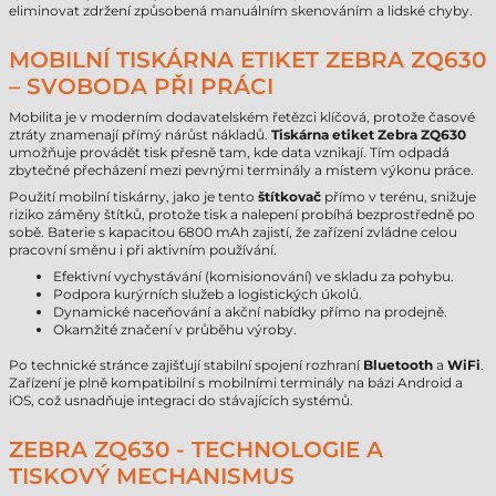
eliminovat zdržení způsobená manuálním skenováním a lidské chyby.
MOBILNÍ TISKÁRNA ETIKET ZEBRA ZQ630
– SVOBODA PŘI PRÁCI
Mobilita je v moderním dodavatelském řetězci klíčová, protože časové
ztráty znamenají přímý nárůst nákladů.
Tiskárna etiket Zebra ZQ630
umožňuje provádět tisk přesně tam, kde data vznikají. Tím odpadá
zbytečné přecházení mezi pevnými terminály a místem výkonu práce.
Použití mobilní tiskárny, jako je tento
štítkovač
přímo v terénu, snižuje
riziko záměny štítků, protože tisk a nalepení probíhá bezprostředně po
sobě. Baterie s kapacitou 6800 mAh zajistí, že zařízení zvládne celou
pracovní směnu i při aktivním používání.
Efektivní vychystávání (komisionování) ve skladu za pohybu.
Podpora kurýrních služeb a logistických úkolů.
Dynamické naceňování a akční nabídky přímo na prodejně.
Okamžité značení v průběhu výroby.
Po technické stránce zajišťují stabilní spojení rozhraní
Bluetooth
a
WiFi
.
Zařízení je plně kompatibilní s mobilními terminály na bázi Android a
iOS, což usnadňuje integraci do stávajících systémů.
ZEBRA ZQ630 - TECHNOLOGIE A
TISKOVÝ MECHANISMUS