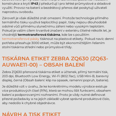
konstrukce a krytí
IP43
ji předurčují i pro lehké průmyslové a skladové
využití. Provoz na baterii a bezdrátový přenos dat poskytují uživateli
naprostou svobodu.
Zároveň je však důležité znát omezení. Protože technologie přímého
termálního tisku využívá teplocitlivý papír, tisky nejsou dlouhodobě
odolné vůči přímému slunečnímu záření nebo vysokým teplotám.
Pokud je vaším cílem trvanlivé značení v exteriéru čitelné několik let, je
vhodnější
termotransferová tiskárna
, kde lze s použitím
termotransferové pásky
tisknout na plastové etikety. Pokud navíc denní
potřeba přesahuje 3000 etiket, může být ekonomičtějším řešením
stolní tiskárna střední nebo průmyslové třídy.
TISKÁRNA ETIKET ZEBRA ZQ630 (ZQ63-
AUWAE11-00) – OBSAH BALENÍ
Zebra ZQ630 přenosná tiskárna etiket a účtenek, přímý termální tisk,
203 dpi, Bluetooth Low Energy, Wi-Fi (802.11ac), USB Mini-B, barevný
displej, černá (Obsah balení: klip na opasek, ramenní popruh, baterie).
Je důležité vzít v úvahu, že ke konkrétnímu modelu výrobce existuje
více produktových čísel (P/N), která se mohou lišit funkcemi, obsahem
balení a podporovanými rozhraními. Proto je vždy nutné definovat
přesné požadavky a na jejich základě vybrat správné produktové číslo,
aby nedošlo k chybné objednávce.
NÁVRH A TISK ETIKET