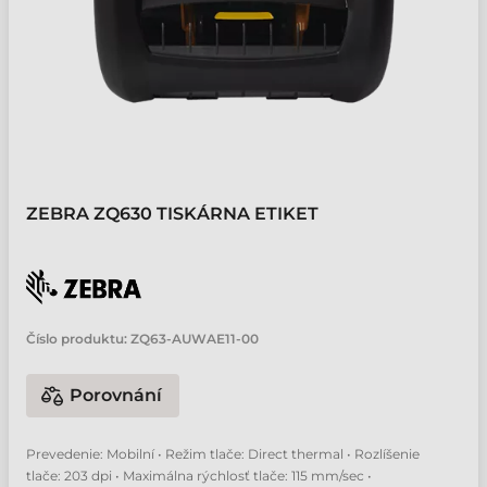
ZEBRA ZQ630 TISKÁRNA ETIKET
Číslo produktu:
ZQ63-AUWAE11-00
Porovnání
Prevedenie: Mobilní • Režim tlače: Direct thermal • Rozlíšenie
tlače: 203 dpi • Maximálna rýchlosť tlače: 115 mm/sec •