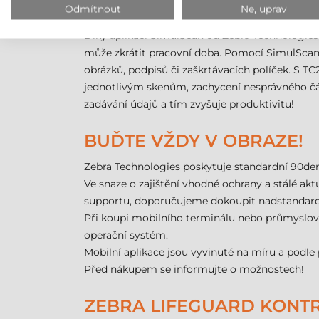
REVOLUCE V ZACHYCENÍ 
Odmítnout
Ne, uprav
Díky aplikaci SimulScan od Zebra Technologies 
může zkrátit pracovní doba. Pomocí SimulScan 
obrázků, podpisů či zaškrtávacích políček. S T
jednotlivým skenům, zachycení nesprávného čá
zadávání údajů a tím zvyšuje produktivitu!
BUĎTE VŽDY V OBRAZE!
Zebra Technologies poskytuje standardní 90de
Ve snaze o zajištění vhodné ochrany a stálé akt
supportu, doporučujeme dokoupit nadstandardní
Při koupi mobilního terminálu nebo průmyslov
operační systém.
Mobilní aplikace jsou vyvinuté na míru a podle 
Před nákupem se informujte o možnostech!
ZEBRA LIFEGUARD KONT