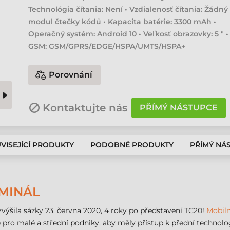
Technológia čítania: Není • Vzdialenosť čítania: Žádný
modul čtečky kódů • Kapacita batérie: 3300 mAh •
Operačný systém: Android 10 • Veľkosť obrazovky: 5 " •
GSM: GSM/GPRS/EDGE/HSPA/UMTS/HSPA+
Porovnání
Kontaktujte nás
PŘÍMÝ NÁSTUPCE
VISEJÍCÍ PRODUKTY
PODOBNÉ PRODUKTY
PŘÍMÝ NÁ
RMINÁL
výšila sázky 23. června 2020, 4 roky po představení TC20!
Mobiln
pro malé a střední podniky, aby měly přístup k přední technolog