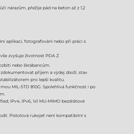
či nárazům, přežije pád na beton až z 1,2
 aplikací, fotografování nebo při práci s
to vše zvyšuje životnost PDA Z
rozbití nebo škrábancům.
 zdokumentovat příjem a výdej zboží, stav
tabilizátorem pro lepší kvalitu.
rmou MIL-STD 810G. Spolehlivá funkčnost i po
ám.
ified; IPv4, IPv6, 1x1 MU-MIMO bezdrátové
lí. Pistolová rukojeť není kompatibilní s