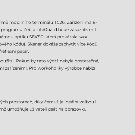
 formě mobilního terminálu TC26. Zařízení má 8-
 programu Zebra LifeGuard bude zákazník mít
námou optiku SE4710, která prokázala svou
árového kódu). Skener dokáže zachytit více kódů
eflexní papír.
oužití). Pokud by tato výdrž nebyla dostatečná,
ími zařízeními. Pro workoholiky výrobce nabízí
ných prostorech, díky čemuž je ideální volbou i
čímž umožňuje uživateli psát na obrazovku