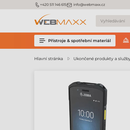
m_phone
m_email
+420 511 146 615
info@webmaxx.cz
Přístroje & spotřební materiál
Hlavní stránka
Ukončené produkty a služb