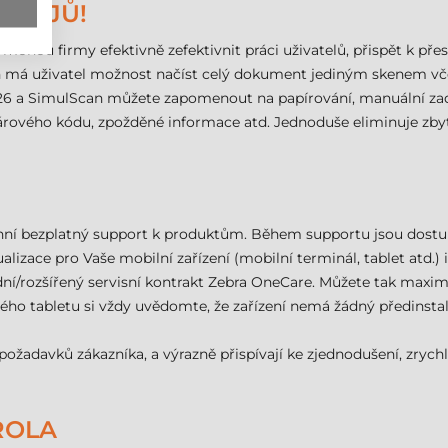
ÚDAJŮ!
mohou firmy efektivně zefektivnit práci uživatelů, přispět k p
má uživatel možnost načíst celý dokument jediným skenem včetn
C26 a SimulScan můžete zapomenout na papírování, manuální zadá
rového kódu, zpožděné informace atd. Jednoduše eliminuje zbyt
nní bezplatný support k produktům. Během supportu jsou dostu
ualizace pro Vaše mobilní zařízení (mobilní terminál, tablet atd.
/rozšířený servisní kontrakt Zebra OneCare. Můžete tak maxima
ého tabletu si vždy uvědomte, že zařízení nemá žádný předinst
požadavků zákazníka, a výrazně přispívají ke zjednodušení, zrychl
ROLA