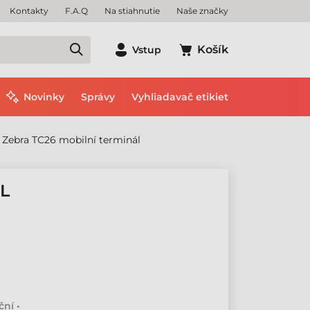
Kontakty
F.A.Q
Na stiahnutie
Naše značky
Košík
Vstup
Novinky
Správy
Vyhliadavač etikiet
Zebra TC26 mobilní terminál
L
ní •