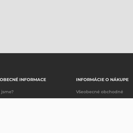
EOBECNÉ INFORMACE
INFORMÁCIE O NÁKUPE
 jsme?
Všeobecné obchodné
takty
podmienky
Dodacie a platobné
podmienky
Spravovanie údajov