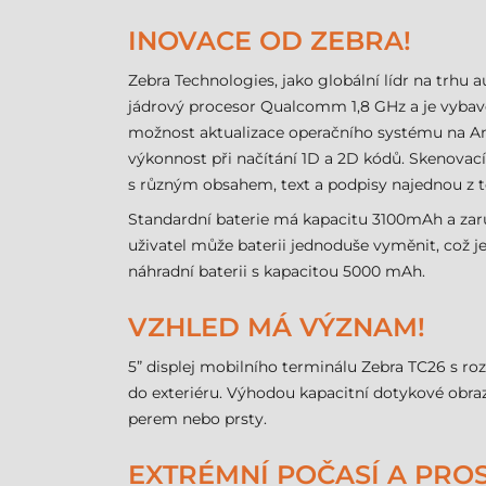
INOVACE OD ZEBRA!
Zebra Technologies, jako globální lídr na trhu 
jádrový procesor Qualcomm 1,8 GHz a je vyba
možnost aktualizace operačního systému na An
výkonnost při načítání 1D a 2D kódů. Skenovací 
s různým obsahem, text a podpisy najednou z té
Standardní baterie má kapacitu 3100mAh a zaruču
uživatel může baterii jednoduše vyměnit, což je
náhradní baterii s kapacitou 5000 mAh.
VZHLED MÁ VÝZNAM!
5” displej mobilního terminálu Zebra TC26 s roz
do exteriéru. Výhodou kapacitní dotykové obraz
perem nebo prsty.
EXTRÉMNÍ POČASÍ A PRO