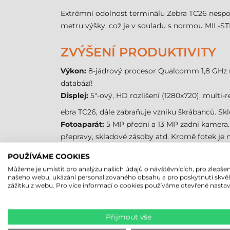
Extrémní odolnost terminálu Zebra TC26 nespočí
metru výšky, což je v souladu s normou MIL-ST
ZVÝŠENÍ PRODUKTIVITY
Výkon:
8-jádrový procesor Qualcomm 1,8 GHz nab
databází!
Displej:
5"-ový, HD rozlišení (1280x720), multi-r
ebra TC26, dále zabraňuje vzniku škrábanců. Sk
Fotoaparát:
5 MP přední a 13 MP zadní kamera.
přepravy, skladové zásoby atd. Kromě fotek je mo
Robustnost:
Mobilní terminál Zebra TC26 odol
POUŽÍVÁME COOKIES
300 pádech z 0,5m výšky podle testů výrobce v 
Můžeme je umístit pro analýzu našich údajů o návštěvnících, pro zlepšen
Komunikace:
terminál Zebra TC26 nabízí NFC, B
našeho webu, ukázání personalizovaného obsahu a pro poskytnutí skvě
zážitku z webu. Pro více informací o cookies používáme otevřené nastav
technologie pro připojení kdekoli a kdykoli.
Ruční nebo pistolová verze:
k mobilnímu termin
každou konfigurací!
Přijmout vše