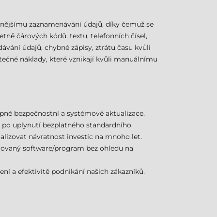
řesnějšímu zaznamenávání údajů, díky čemuž se
ě čárových kódů, textu, telefonních čísel,
vání údajů, chybné zápisy, ztrátu času kvůli
ečné náklady, které vznikají kvůli manuálnímu
pné bezpečnostní a systémové aktualizace.
) i po uplynutí bezplatného standardního
lizovat návratnost investic na mnoho let.
alovaný software/program bez ohledu na
ení a efektivitě podnikání našich zákazníků.