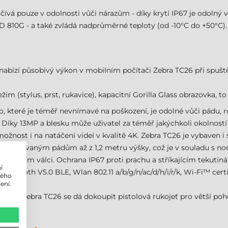
vá pouze v odolnosti vůči nárazům - díky krytí IP67 je odolný vů
D 810G - a také zvládá nadprůměrné teploty (od -10°C do +50°C).
ízí působivý výkon v mobilním počítači Zebra TC26 při spuštění
ežim (stylus, prst, rukavice), kapacitní Gorilla Glass obrazovka, 
lo, které je téměř nevnímavé na poškození, je odolné vůči pádu, 
 Díky 13MP a blesku může uživatel za téměř jakýchkoli okolností
žnost i na natáčení videí v kvalitě 4K. Zebra TC26 je vybaven i s
á opakovaným pádům až z 1,2 metru výšky, což je v souladu s no
rotujícím válci. Ochrana IP67 proti prachu a stříkajícím tekutin
í
luetooth V5.0 BLE, Wlan 802.11 a/b/g/n/ac/d/h/i/r/k, Wi-Fi™ cert
lého
ení.
álu Zebra TC26 se dá dokoupit pistolová rukojeť pro větší pohod