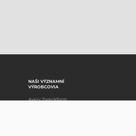
NAŠI VÝZNAMNÍ
VÝROBCOVIA
Avery Zweckform
Datalogic
10 901,79 CZK
Bez DPH
Epson
(
13 409,2 CZK
)
Godex