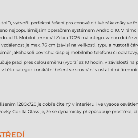
autoID, vytvořil perfektní řešení pro cenově citlivé zákazníky ve
veno nejpopulárnějším operačním systémem Android 10. V rámci
droid 11. Mobilní terminál Zebra TC26 má integrovanou dobře z
vzdálenost je max. 76 cm (závisí na velikosti, typu a hustotě č
měř jakéhokoli povrchu: displej mobilního telefonu či odrazový/r
je práci přes celou směnu (vydrží až 10 hodin, v závislosti na p
 v této kategorii unikátní řešení ve srovnání s ostatními firemn
lišením 1280x720 je dobře čitelný v interiéru i ve vysoce osvětle
ovky Gorilla Glass je, že se dynamicky přizpůsobuje prostředí, 
STŘEDÍ