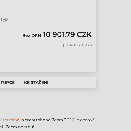
 Typ
10 901,79 CZK
Bez DPH
(
13 409,2 CZK
)
STUPCE
KE STAŽENÍ
í terminál
a smartphone Zebra TC26 je cenově
ii Zebra na trhu!