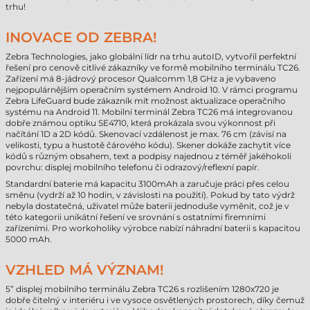
trhu!
INOVACE OD ZEBRA!
Zebra Technologies, jako globální lídr na trhu autoID, vytvořil perfektní
řešení pro cenově citlivé zákazníky ve formě mobilního terminálu TC26.
Zařízení má 8-jádrový procesor Qualcomm 1,8 GHz a je vybaveno
nejpopulárnějším operačním systémem Android 10. V rámci programu
Zebra LifeGuard bude zákazník mít možnost aktualizace operačního
systému na Android 11. Mobilní terminál Zebra TC26 má integrovanou
dobře známou optiku SE4710, která prokázala svou výkonnost při
načítání 1D a 2D kódů. Skenovací vzdálenost je max. 76 cm (závisí na
velikosti, typu a hustotě čárového kódu). Skener dokáže zachytit více
kódů s různým obsahem, text a podpisy najednou z téměř jakéhokoli
povrchu: displej mobilního telefonu či odrazový/reflexní papír.
Standardní baterie má kapacitu 3100mAh a zaručuje práci přes celou
směnu (vydrží až 10 hodin, v závislosti na použití). Pokud by tato výdrž
nebyla dostatečná, uživatel může baterii jednoduše vyměnit, což je v
této kategorii unikátní řešení ve srovnání s ostatními firemními
zařízeními. Pro workoholiky výrobce nabízí náhradní baterii s kapacitou
5000 mAh.
VZHLED MÁ VÝZNAM!
5” displej mobilního terminálu Zebra TC26 s rozlišením 1280x720 je
dobře čitelný v interiéru i ve vysoce osvětlených prostorech, díky čemuž