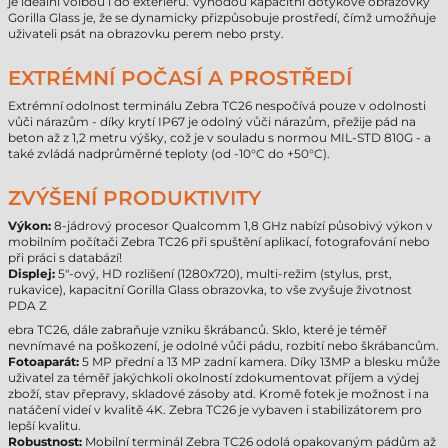
je ideální volbou i do exteriéru. Výhodou kapacitní dotykové obrazovky
Gorilla Glass je, že se dynamicky přizpůsobuje prostředí, čímž umožňuje
uživateli psát na obrazovku perem nebo prsty.
EXTRÉMNÍ POČASÍ A PROSTŘEDÍ
Extrémní odolnost terminálu Zebra TC26 nespočívá pouze v odolnosti
vůči nárazům - díky krytí IP67 je odolný vůči nárazům, přežije pád na
beton až z 1,2 metru výšky, což je v souladu s normou MIL-STD 810G - a
také zvládá nadprůměrné teploty (od -10°C do +50°C).
ZVÝŠENÍ PRODUKTIVITY
Výkon:
8-jádrový procesor Qualcomm 1,8 GHz nabízí působivý výkon v
mobilním počítači Zebra TC26 při spuštění aplikací, fotografování nebo
při práci s databází!
Displej:
5"-ový, HD rozlišení (1280x720), multi-režim (stylus, prst,
rukavice), kapacitní Gorilla Glass obrazovka, to vše zvyšuje životnost
PDA Z
ebra TC26, dále zabraňuje vzniku škrábanců. Sklo, které je téměř
nevnímavé na poškození, je odolné vůči pádu, rozbití nebo škrábancům.
Fotoaparát:
5 MP přední a 13 MP zadní kamera. Díky 13MP a blesku může
uživatel za téměř jakýchkoli okolností zdokumentovat příjem a výdej
zboží, stav přepravy, skladové zásoby atd. Kromě fotek je možnost i na
natáčení videí v kvalitě 4K. Zebra TC26 je vybaven i stabilizátorem pro
lepší kvalitu.
Robustnost:
Mobilní terminál Zebra TC26 odolá opakovaným pádům až