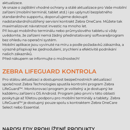
aktualizace.
Ve snaze o zajištění vhodné ochrany a stálé aktualizace pro Vaše mobilní
zařízení (mobilní terminál, tablet atd.) i po uplynutí bezplatného
standardního supportu, doporučujeme dokoupit
nadstandardní/rozšířený servisní kontrakt Zebra OneCare. Můžete tak
maximalizovat návratnost investic na mnoho let.
Při koupi mobilního terminálu nebo průmyslového tabletu si vždy
uvědomte, že zařízení nemá žádný předinstalovaný software/program
bez ohledu na operační systém.
Mobilní aplikace jsou vyvinuté na míru a podle požadavků zákazníka, a
výrazně přispívají ke zjednodušení, zrychlení a efektivitě podnikání
našich zákazníků.
Před nákupem se informujte o možnostech!
ZEBRA LIFEGUARD KONTROLA
Pro stálou aktualizaci a dostupnost bezpečnostních aktualizací
společnost Zebra Technologies spustila kontrolní program Zebra
LifeGuard™. Monitorovací program je volitelný a je dostupný ke
každému zařízení s OS Android. Program jako první v této oblasti
poskytuje až 10letou podporu pro mobilní terminály a tablety. Zebra
LifeGuard™ je dostupný pouze spolu s kontraktem Zebra OneCare
Select nebo Essential.
NAPOSLEDY PROHLÍŽENÉ PRODUKTY