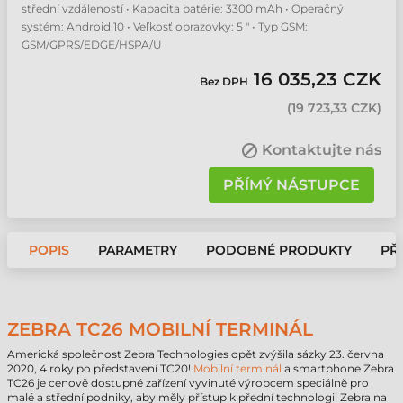
střední vzdáleností • Kapacita batérie: 3300 mAh • Operačný
systém: Android 10 • Veľkosť obrazovky: 5 " • Typ GSM:
GSM/GPRS/EDGE/HSPA/U
16 035,23 CZK
Bez DPH
(
19 723,33 CZK
)
Kontaktujte nás
PŘÍMÝ NÁSTUPCE
POPIS
PARAMETRY
PODOBNÉ PRODUKTY
PŘ
ZEBRA TC26 MOBILNÍ TERMINÁL
Americká společnost Zebra Technologies opět zvýšila sázky 23. června
2020, 4 roky po představení TC20!
Mobilní terminál
a smartphone Zebra
TC26 je cenově dostupné zařízení vyvinuté výrobcem speciálně pro
malé a střední podniky, aby měly přístup k přední technologii Zebra na