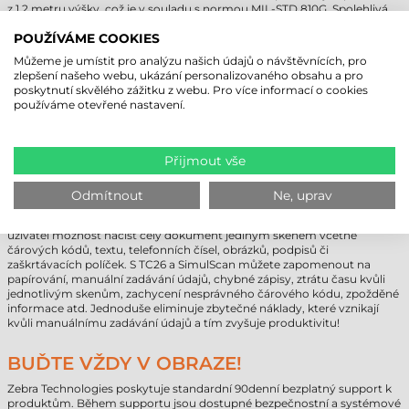
z 1,2 metru výšky, což je v souladu s normou MIL-STD 810G. Spolehlivá
funkčnost i po 300 pádech z 0,5m výšky podle testů výrobce v rotujícím
válci. Ochrana IP67 proti prachu a stříkajícím tekutinám.
POUŽÍVÁME COOKIES
Komunikace:
terminál Zebra TC26 nabízí NFC, Bluetooth V5.0 BLE,
Můžeme je umístit pro analýzu našich údajů o návštěvnících, pro
Wlan 802.11 a/b/g/n/ac/d/h/i/r/k, Wi-Fi™ certified; IPv4, IPv6, 1x1 MU-MIMO
zlepšení našeho webu, ukázání personalizovaného obsahu a pro
bezdrátové technologie pro připojení kdekoli a kdykoli.
poskytnutí skvělého zážitku z webu. Pro více informací o cookies
Ruční nebo pistolová verze:
k mobilnímu terminálu Zebra TC26 se dá
používáme otevřené nastavení.
dokoupit pistolová rukojeť pro větší pohodlí. Pistolová rukojeť není
kompatibilní s každou konfigurací!
Přijmout vše
REVOLUCE V ZACHYCENÍ ÚDAJŮ!
Díky aplikaci SimulScan od Zebra Technologies mohou firmy efektivně
Odmítnout
Ne, uprav
zefektivnit práci uživatelů, přispět k přesnějšímu zaznamenávání údajů,
díky čemuž se může zkrátit pracovní doba. Pomocí SimulScan má
uživatel možnost načíst celý dokument jediným skenem včetně
čárových kódů, textu, telefonních čísel, obrázků, podpisů či
zaškrtávacích políček. S TC26 a SimulScan můžete zapomenout na
papírování, manuální zadávání údajů, chybné zápisy, ztrátu času kvůli
jednotlivým skenům, zachycení nesprávného čárového kódu, zpožděné
informace atd. Jednoduše eliminuje zbytečné náklady, které vznikají
kvůli manuálnímu zadávání údajů a tím zvyšuje produktivitu!
BUĎTE VŽDY V OBRAZE!
Zebra Technologies poskytuje standardní 90denní bezplatný support k
produktům. Během supportu jsou dostupné bezpečnostní a systémové