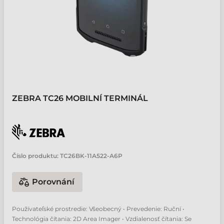
ZEBRA TC26 MOBILNÍ TERMINÁL
Číslo produktu:
TC26BK-11A522-A6P
Porovnání
Používateľské prostredie: Všeobecný • Prevedenie: Ruční •
Technológia čítania: 2D Area Imager • Vzdialenosť čítania: Se