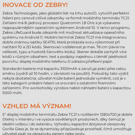
INOVACE OD ZEBRY!
Zebra Technologies, jako globální lídr na trhu autoID, vytvořil perfektní
řešení pro cenově citlivé zákazníky ve formě mobilního terminálu TC21.
Zařízení má 8-jádrový procesor Qualcomm 1,8 GHz a je vybaveno
nejpopulárnějším operačním systémem Android 10. V rámci programu
Zebra LifeGuard bude zákazník mít možnost aktualizace operačního
systému na Android 11. Mobilní terminál Zebra TC21 má integrovanou
dobře známou optiku SE4710, která prokázala svou výkonnost při
načítání 1D a 2D kódů. Skenovací vzdálenost je max. 76 cm (závisí na
velikosti, typu a hustotě čárového kódu). Skener dokáže zachytit více
kódů s různým obsahem, text a podpisy najednou z téměř jakéhokoli
povrchu: displej mobilního telefonu či odrazový/reflexní papír.
Standardní baterie má kapacitu 3100mAh a zaručuje práci přes celou
směnu (vydrží až 10 hodin, v závislosti na použití). Pokud by tato výdrž
nebyla dostatečná, uživatel může baterii jednoduše vyměnit, což je v
této kategorii unikátní řešení ve srovnání s ostatními firemními
zařízeními. Pro workoholiky výrobce nabízí náhradní baterii s kapacitou
5000 mAh.
VZHLED MÁ VÝZNAM!
5” displej mobilního terminálu Zebra TC21 s rozlišením 1280x720 je dobře
čitelný v interiéru i ve vysoce osvětlených prostorech, díky čemuž je
ideální volbou i do exteriéru. Výhodou kapacitní dotykové obrazovky
Gorilla Glass je, že se dynamicky přizpůsobuje prostředí, čímž umožňuje
uživateli psát na obrazovku perem nebo prsty.