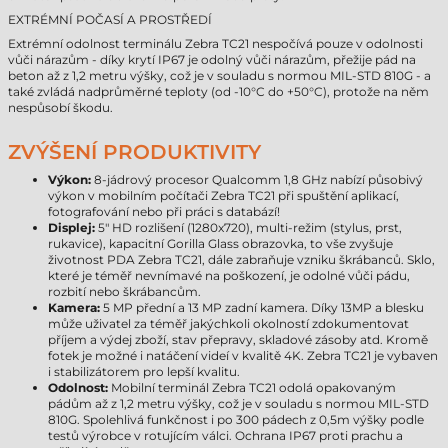
EXTRÉMNÍ POČASÍ A PROSTŘEDÍ
Extrémní odolnost terminálu Zebra TC21 nespočívá pouze v odolnosti
vůči nárazům - díky krytí IP67 je odolný vůči nárazům, přežije pád na
beton až z 1,2 metru výšky, což je v souladu s normou MIL-STD 810G - a
také zvládá nadprůměrné teploty (od -10°C do +50°C), protože na něm
nespůsobí škodu.
ZVÝŠENÍ PRODUKTIVITY
Výkon:
8-jádrový procesor Qualcomm 1,8 GHz nabízí působivý
výkon v mobilním počítači Zebra TC21 při spuštění aplikací,
fotografování nebo při práci s databází!
Displej:
5" HD rozlišení (1280x720), multi-režim (stylus, prst,
rukavice), kapacitní Gorilla Glass obrazovka, to vše zvyšuje
životnost PDA Zebra TC21, dále zabraňuje vzniku škrábanců. Sklo,
které je téměř nevnímavé na poškození, je odolné vůči pádu,
rozbití nebo škrábancům.
Kamera:
5 MP přední a 13 MP zadní kamera. Díky 13MP a blesku
může uživatel za téměř jakýchkoli okolností zdokumentovat
příjem a výdej zboží, stav přepravy, skladové zásoby atd. Kromě
fotek je možné i natáčení videí v kvalitě 4K. Zebra TC21 je vybaven
i stabilizátorem pro lepší kvalitu.
Odolnost:
Mobilní terminál Zebra TC21 odolá opakovaným
pádům až z 1,2 metru výšky, což je v souladu s normou MIL-STD
810G. Spolehlivá funkčnost i po 300 pádech z 0,5m výšky podle
testů výrobce v rotujícím válci. Ochrana IP67 proti prachu a