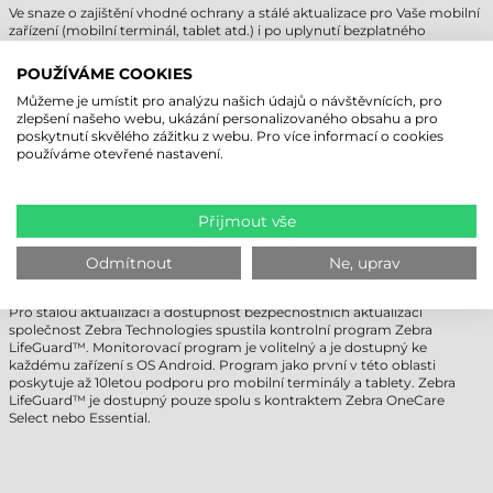
Ve snaze o zajištění vhodné ochrany a stálé aktualizace pro Vaše mobilní
zařízení (mobilní terminál, tablet atd.) i po uplynutí bezplatného
standardního supportu, doporučujeme dokoupit
nadstandardní/rozšířený servisní kontrakt Zebra OneCare. Můžete tak
POUŽÍVÁME COOKIES
maximalizovat návratnost investic na mnoho let.
Můžeme je umístit pro analýzu našich údajů o návštěvnících, pro
Dále informujeme Vážené zákazníky, že při koupi mobilního terminálu
zlepšení našeho webu, ukázání personalizovaného obsahu a pro
nebo průmyslového tabletu, zařízení nemá žádný předinstalovaný
poskytnutí skvělého zážitku z webu. Pro více informací o cookies
software/program bez ohledu na operační systém.
používáme otevřené nastavení.
Mobilní aplikace vyvinuté na míru a podle požadavků zákazníka výrazně
přispívají ke zjednodušení, zrychlení a efektivitě podnikání našich
zákazníků.
Přijmout vše
Před nákupem se informujte o možnostech!
Odmítnout
Ne, uprav
ZEBRA LIFEGUARD KONTROLA
Pro stálou aktualizaci a dostupnost bezpečnostních aktualizací
společnost Zebra Technologies spustila kontrolní program Zebra
LifeGuard™. Monitorovací program je volitelný a je dostupný ke
každému zařízení s OS Android. Program jako první v této oblasti
poskytuje až 10letou podporu pro mobilní terminály a tablety. Zebra
LifeGuard™ je dostupný pouze spolu s kontraktem Zebra OneCare
Select nebo Essential.