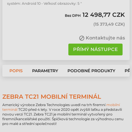
systém: Android 10 • Veľkosť obrazovky: 5 "
12 498,77 CZK
Bez DPH
(
15 373,49 CZK
)
Kontaktujte nás
PŘÍMÝ NÁSTUPCE
POPIS
PARAMETRY
PODOBNÉ PRODUKTY
PŘ
ZEBRA TC21 MOBILNÍ TERMINÁL
Americký výrobce Zebra Technologies uvedl na trh firemní
mobilní
terminál
TC20 před 4 lety. V roce 2020 opět zvýšili laťku a představili
novou verzi TC21. Zebra TC21 je mobilní terminál vytvořený pro
firemní/kancelářské použití. Špičková technologie za výhodnou cenu
pro malé a střední společnosti!