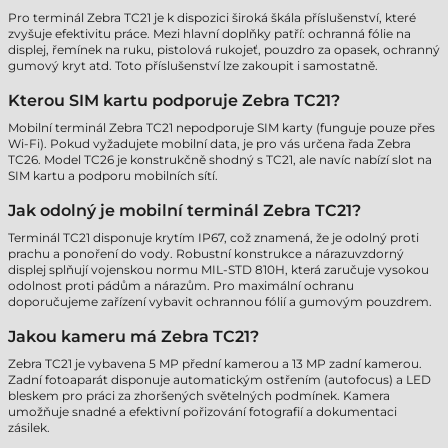
Pro terminál Zebra TC21 je k dispozici široká škála příslušenství, které
zvyšuje efektivitu práce. Mezi hlavní doplňky patří: ochranná fólie na
displej, řemínek na ruku, pistolová rukojeť, pouzdro za opasek, ochranný
gumový kryt atd. Toto příslušenství lze zakoupit i samostatně.
Kterou SIM kartu podporuje Zebra TC21?
Mobilní terminál Zebra TC21 nepodporuje SIM karty (funguje pouze přes
Wi-Fi). Pokud vyžadujete mobilní data, je pro vás určena řada Zebra
TC26. Model TC26 je konstrukčně shodný s TC21, ale navíc nabízí slot na
SIM kartu a podporu mobilních sítí.
Jak odolný je mobilní terminál Zebra TC21?
Terminál TC21 disponuje krytím IP67, což znamená, že je odolný proti
prachu a ponoření do vody. Robustní konstrukce a nárazuvzdorný
displej splňují vojenskou normu MIL-STD 810H, která zaručuje vysokou
odolnost proti pádům a nárazům. Pro maximální ochranu
doporučujeme zařízení vybavit ochrannou fólií a gumovým pouzdrem.
Jakou kameru má Zebra TC21?
Zebra TC21 je vybavena 5 MP přední kamerou a 13 MP zadní kamerou.
Zadní fotoaparát disponuje automatickým ostřením (autofocus) a LED
bleskem pro práci za zhoršených světelných podmínek. Kamera
umožňuje snadné a efektivní pořizování fotografií a dokumentaci
zásilek.