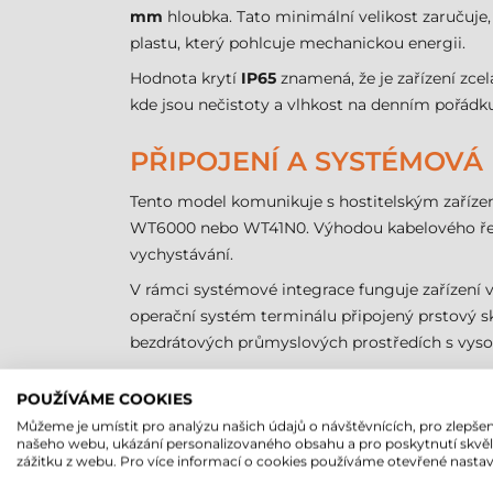
mm
hloubka. Tato minimální velikost zaručuje,
plastu, který pohlcuje mechanickou energii.
Hodnota krytí
IP65
znamená, že je zařízení zcel
kde jsou nečistoty a vlhkost na denním pořádk
PŘIPOJENÍ A SYSTÉMOVÁ
Tento model komunikuje s hostitelským zaříz
WT6000 nebo WT41N0. Výhodou kabelového řešení 
vychystávání.
V rámci systémové integrace funguje zařízení 
operační systém terminálu připojený prstový sk
bezdrátových průmyslových prostředích s vys
ČTEČKA ČÁROVÝCH KÓDŮ 
POUŽÍVÁME COOKIES
Můžeme je umístit pro analýzu našich údajů o návštěvnících, pro zlepšen
našeho webu, ukázání personalizovaného obsahu a pro poskytnutí skvě
Parametr
zážitku z webu. Pro více informací o cookies používáme otevřené nastav
Značka