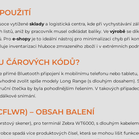
POUŽITÍ
ysoce vytížené
sklady
a logistická centra, kde při vychystávání zá
 listů, aniž by pracovník musel odkládat balíky. Ve
výrobě
se dík
ů. Pro
e-shopy
je to ideální nástroj pro minimalizaci chyb při k
uje inventarizaci hluboce zmrazeného zboží i v extrémních pod
KU ČÁROVÝCH KÓDŮ?
je přímé Bluetooth připojení k mobilnímu telefonu nebo tablet
e vhodné zvolit spíše modely Long Range (s dlouhým dosahem). S
 ruční čtečka by byla pohodlnějším řešením. V takových případ
dálkové snímání.
CFLWR) – OBSAH BALENÍ
rstový skener), pro terminál Zebra WT6000, s dlouhým kabelem, 
ýrobce spadá více produktových čísel, která se mohou lišit funkc