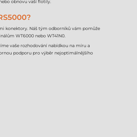
nebo obnovu vaší flotily.
RS5000?
ckými konektory. Náš tým odborníků vám pomůže
terminálům WT6000 nebo WT41N0.
říme vaše rozhodování nabídkou na míru a
ornou podporu pro výběr nejoptimálnějšího