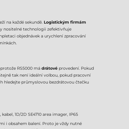
leží na každé sekundě.
Logistickým firmám
y nositelné technologii zefektivňuje
ompletaci objednávek a urychlení zpracování
mínkách.
u, protože RS5000 má
drátové
provedení. Pokud
tejně tak není ideální volbou, pokud pracovní
ech hledejte průmyslovou bezdrátovou čtečku
kabel, 1D/2D SE4710 area imager, IP65
emi i obsahem balení. Proto je vždy nutné