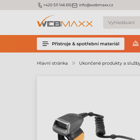
m_phone
m_email
+420 511 146 615
info@webmaxx.cz
Přístroje & spotřební materiál
Hlavní stránka
Ukončené produkty a služb