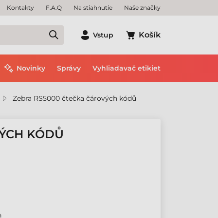
Kontakty
F.A.Q
Na stiahnutie
Naše značky
Košík
Vstup
Novinky
Správy
Vyhliadavač etikiet
Zebra RS5000 čtečka čárových kódů
VÝCH KÓDŮ
a