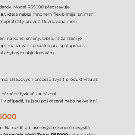
andardy. Model RS5000 představuje
ger
, která nabízí mnohem flexibilnější snímání
 nepřetržitý provoz. Rovnováha mezi
ani na konci směny. Obsluha zařízení je
optimalizován speciálně pro spolupráci s
ázení chybným objednávkám.
ámci skladových procesů zvýšit produktivitu až
i náročné fyzické zacházení.
o i v případě, že jsou poškozené nebo nekvalitní.
5000
m. Na rozdíl od laserových skenerů nevysílá
a čárových kódů Zebra RS5000
snímala data