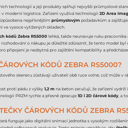
čních technologií a její produkty splňují nejvyšší průmyslové st
 v moderní logistice. Zařízení využívá technologii
2D Area Ima
přizpůsobena nejpřísnějším
průmyslovým
požadavkům a zajišťuje
í ve vysoce vytížených skladech.
ých kódů Zebra RS5000
lehká, takže neunavuje ruku pracovníka 
 rozhodování o nákupu je důležité zdůraznit, že tento model byl 
 pro připojení je nezbytná pro zajištění kompatibility a předch
 ČÁROVÝCH KÓDŮ ZEBRA RS5000?
tového skeneru zůstávají uživateli obě ruce volné, což může v r
ost proti pádu z výšky
1,2 m
na beton zaručují, že zařízení vydrží 
hnologii PRZM rychle a přesně zpracuje
1D i 2D čárové kódy
, a t
ČTEČKY ČÁROVÝCH KÓDŮ ZEBRA RS
která funguje jako digitální snímací jednotka s vysokým rozlišení
následně softwarově analyzuje. Tento princip umožňuje, aby
čtečk