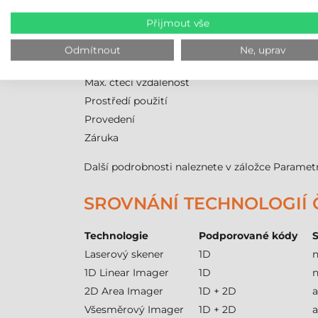
Model
Přijmout vše
Technologie skenování
Komunikace
Odmítnout
Ne, uprav
Min. čtecí vzdálenost
Max. čtecí vzdálenost
Prostředí použití
Provedení
Záruka
Další podrobnosti naleznete v záložce Paramet
SROVNÁNÍ TECHNOLOGIÍ
Technologie
Podporované kódy
S
Laserový skener
1D
1D Linear Imager
1D
2D Area Imager
1D + 2D
Všesměrový Imager
1D + 2D