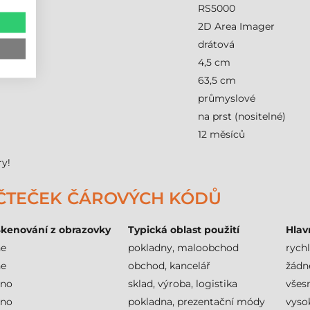
RS5000
2D Area Imager
drátová
4,5 cm
63,5 cm
průmyslové
na prst (nositelné)
12 měsíců
ry!
 ČTEČEK ČÁROVÝCH KÓDŮ
kenování z obrazovky
Typická oblast použití
Hlav
ne
pokladny, maloobchod
rychl
ne
obchod, kancelář
žádn
ano
sklad, výroba, logistika
všes
ano
pokladna, prezentační módy
vyso