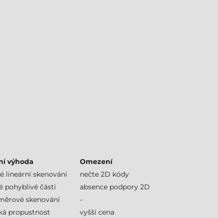
ní výhoda
Omezení
é lineární skenování
nečte 2D kódy
é pohyblivé části
absence podpory 2D
měrové skenování
-
ká propustnost
vyšší cena