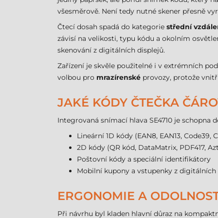
všesměrově. Není tedy nutné skener přesně vyro
Čtecí dosah spadá do kategorie
střední vzdále
závisí na velikosti, typu kódu a okolním osvětl
skenování z digitálních displejů.
Zařízení je skvěle použitelné i v extrémních 
volbou pro
mrazírenské
provozy, protože vnit
JAKÉ KÓDY ČTEČKA ČÁRO
Integrovaná snímací hlava SE4710 je schopna d
Lineární 1D kódy (EAN8, EAN13, Code39, 
2D kódy (QR kód, DataMatrix, PDF417, Az
Poštovní kódy a speciální identifikátory
Mobilní kupony a vstupenky z digitálních 
ERGONOMIE A ODOLNOS
Při návrhu byl kladen hlavní důraz na kompakt