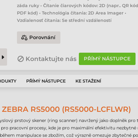
záda ruky • Čítanie čiarových kódov: 2D (napr.. QR kód
PDF kód) • Technológia čítania: 2D Area Imager •
Vzdialenosť čítania: Se střední vzdáleností
Porovnání
Kontaktujte nás
PŘÍMÝ NÁSTUPCE
ODUKTY
PŘÍMÝ NÁSTUPCE
KE STAŽENÍ
ZEBRA RS5000 (RS5000-LCFLWR)
slový prstový skener (ring scanner) navržený jako doplněk pro
 pro pracovní procesy, kde je pro maximální efektivitu nezbytné
během manipulace se zbožím, což výrazně omezuje zbytečné poh