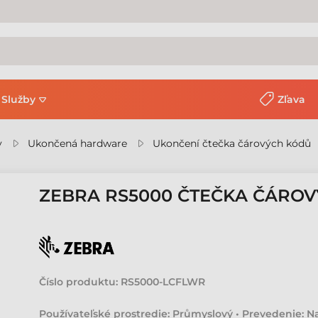
Služby
Zľava
y
Ukončená hardware
Ukončení čtečka čárových kódů
ZEBRA RS5000 ČTEČKA ČÁRO
Číslo produktu:
RS5000-LCFLWR
Používateľské prostredie: Průmyslový • Prevedenie: N