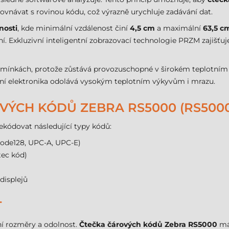
vnávat s rovinou kódu, což výrazně urychluje zadávání dat.
nosti
, kde minimální vzdálenost činí
4,5 cm
a maximální
63,5 c
ení. Exkluzivní inteligentní zobrazovací technologie PRZM zajišťu
podmínkách, protože zůstává provozuschopné v širokém teplotním 
řní elektronika odolává vysokým teplotním výkyvům i mrazu.
VÝCH KÓDŮ ZEBRA RS5000 (RS500
ekódovat následující typy kódů:
Code128, UPC-A, UPC-E)
tec kód)
displejů
T
ní rozměry a odolnost.
Čtečka čárových kódů Zebra RS5000
má