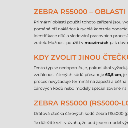
ZEBRA RS5000 – OBLASTI 
Primární oblastí použití tohoto zařízení jsou v
pomáhá při nakládce k rychlé kontrole dodacích
identifikace dílů a sledování pracovních proces
vratek. Možnost použití v
mrazírnách
pak dovol
KDY ZVOLIT JINOU ČTEČ
Tento typ se nedoporučuje, pokud úkol vyžadu
vzdálenost čtených kódů přesahuje
63,5 cm
, j
proces nevyžaduje terminál na zápěstí a běžná
čárových kódů nebo modely specializované na 
ZEBRA RS5000 (RS5000-L
Drátová čtečka čárových kódů Zebra RS5000 (p
Je důležité vzít v úvahu, že pod jeden model v