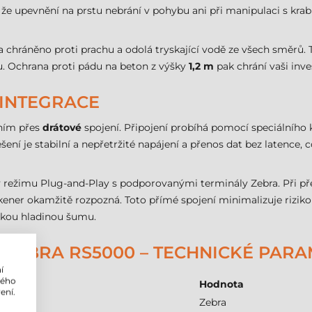
 že upevnění na prstu nebrání v pohybu ani při manipulaci s kra
a chráněno proti prachu a odolá tryskající vodě ze všech směrů. T
u. Ochrana proti pádu na beton z výšky
1,2 m
pak chrání vaši inve
 INTEGRACE
ením přes
drátové
spojení. Připojení probíhá pomocí speciálního
je stabilní a nepřetržité napájení a přenos dat bez latence, c
v režimu Plug-and-Play s podporovanými terminály Zebra. Při pře
ener okamžitě rozpozná. Toto přímé spojení minimalizuje riziko 
okou hladinou šumu.
ZEBRA RS5000 – TECHNICKÉ PAR
í
lého
Hodnota
ení.
Zebra