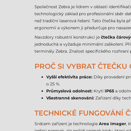
Společnost Zebra je lídrem v oblasti identifika
technologický základ pro profesionální sběr dat
než tradiční laserová řešení. Tato čtečka byla 
ergonomií a výkonem ji předurčuje pro nasazen
Navzdory robustní konstrukci je
čtečka čárov
jednoduchá a vyžaduje minimální zaškolení. Při
terminály Zebra. Znalost specifického rozhraní
PROČ SI VYBRAT ČTEČKU
Vyšší efektivita práce:
Díky provedení prs
o 25 %.
Průmyslová odolnost:
Krytí
IP65
a odoln
Všestranné skenování:
Zařízení díky tec
TECHNICKÉ FUNGOVÁNÍ 
Srdcem zařízení je technologie
Area Imager
, 
jediný paprsek, ale pořídí snímek kódu, který 