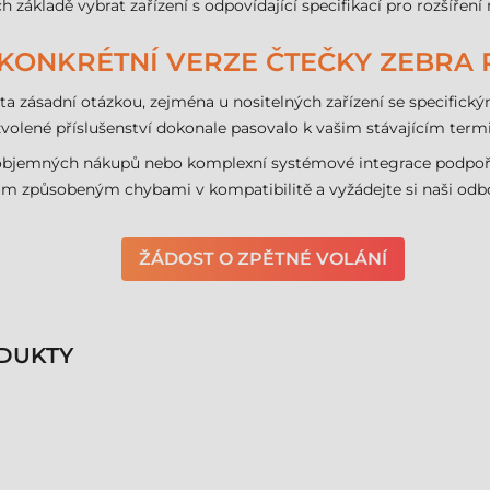
 základě vybrat zařízení s odpovídající specifikací pro rozšíření 
M KONKRÉTNÍ VERZE ČTEČKY ZEBRA 
ta zásadní otázkou, zejména u nositelných zařízení se specifi
y zvolené příslušenství dokonale pasovalo k vašim stávajícím 
, objemných nákupů nebo komplexní systémové integrace podpo
m způsobeným chybami v kompatibilitě a vyžádejte si naši odb
ŽÁDOST O ZPĚTNÉ VOLÁNÍ
DUKTY