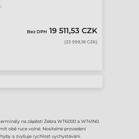
,
19 511,53 CZK
Bez DPH
(
23 999,18 CZK
)
 terminály na zápěstí Zebra WT6000 a WT41N0.
 mít obě ruce volné. Nositelné provedení
yby a zvyšuje rychlost vychystávání.