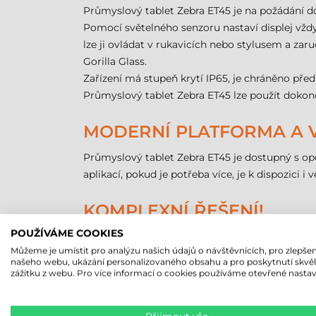
Průmyslový tablet Zebra ET45 je na požádání do
Pomocí světelného senzoru nastaví displej vždy
lze ji ovládat v rukavicích nebo stylusem a za
Gorilla Glass.
Zařízení má stupeň krytí IP65, je chráněno pře
Průmyslový tablet Zebra ET45 lze použít dokonce
MODERNÍ PLATFORMA A 
Průmyslový tablet Zebra ET45 je dostupný s o
aplikací, pokud je potřeba více, je k dispozici
KOMPLEXNÍ ŘEŠENÍ!
POUŽÍVÁME COOKIES
Průmyslové tablety Zebra ET45 jsou vybaveny 
Můžeme je umístit pro analýzu našich údajů o návštěvnících, pro zlepšen
zaznamenávají kvalitní obraz i za zhoršených s
našeho webu, ukázání personalizovaného obsahu a pro poskytnutí skvě
čárových kódů.
zážitku z webu. Pro více informací o cookies používáme otevřené nastav
Průmyslový tablet Zebra ET45 je dostupný se 
vzdálenost 284,5 cm. Obě optiky mají vynikajíc