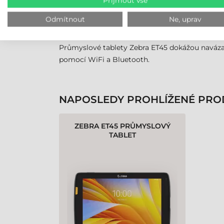
Přijmout vše
VYSOKÁ MOBILITA, NEPŘ
Odmítnout
Ne, uprav
Tablety Zebra ET45 jsou dostupné s vysokovýko
Průmyslové tablety Zebra ET45 dokážou navázat
pomocí WiFi a Bluetooth.
NAPOSLEDY PROHLÍŽENÉ PRO
ZEBRA ET45 PRŮMYSLOVÝ
TABLET