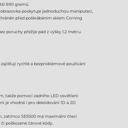
ětší 690 gramů.
tní obrazovka poskytuje jednoduchou manipulaci,
je chráněn před poškrábáním sklem Corning
ez poruchy přežije pád z výšky 1,2 metru.
ajišťují rychlé a bezproblémové používání
m, takže pomocí zadního LED osvětlení
ení je vhodná i pro dekódování 1D a 2D
cm, zatímco SE5500 má maximální čtecí
é či poškozené čárové kódy.