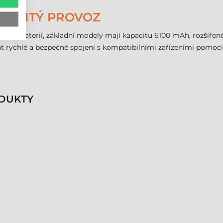
ETRŽITÝ PROVOZ
nnou baterií, základní modely mají kapacitu 6100 mAh, rozšířen
 rychlé a bezpečné spojení s kompatibilními zařízeními pomocí N
DUKTY