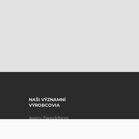
NAŠI VÝZNAMNÍ
VÝROBCOVIA
Avery Zweckform
Datalogic
35 192,53 CZK
Bez DPH
Epson