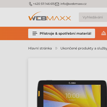
m_phone
m_email
+420 511 146 615
info@webmaxx.cz
Přístroje & spotřební materiál
Hlavní stránka
Ukončené produkty a služb