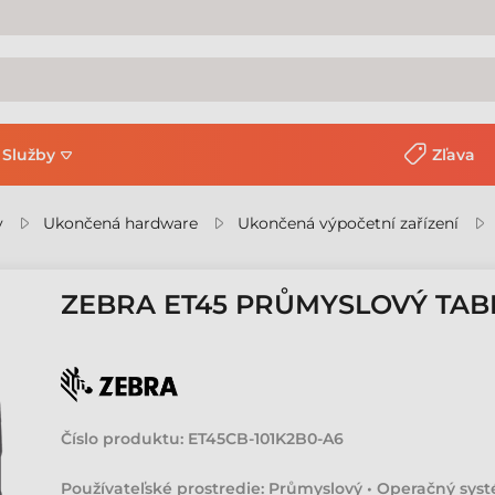
Služby
Zľava
y
Ukončená hardware
Ukončená výpočetní zařízení
ZEBRA ET45 PRŮMYSLOVÝ TAB
Číslo produktu:
ET45CB-101K2B0-A6
Používateľské prostredie: Průmyslový • Operačný sys