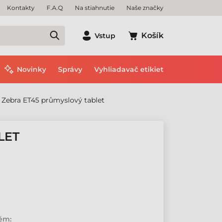
Kontakty
F.A.Q
Na stiahnutie
Naše značky
Košík
Vstup
Novinky
Správy
Vyhliadavač etikiet
Zebra ET45 průmyslový tablet
LET
tém: