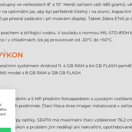
stupný ve velikostech 8" a 10". Menší zařízení váží 485 gramů, v
 na optimální jas, aby byl perfektně čitelný i na slunci. Kapaci
ručuje přesné zadávání i při mokrém displeji. Tablet Zebra ET45 
d prachem a stříkající vodou. V souladu s normou MIL-STD-810H b
 i v chladírnách, lze jej provozovat od -20°C do +50°C.
VÝKON
peračním systémem Android 11. 4 GB RAM a 64 GB FLASH paměť z
 i větší model s 8 GB RAM a 128 GB FLASH.
13 MP zadním a 5 MP předním fotoaparátem s vysokým rozlišení
í
větelných podmínek. Čtecí hlava Area Imager instalovaná v zaříz
lého
ení.
dvěma typy optiky, SE4710 má maximální čtecí vzdálenost 76,2 
í čtecí výkon a problém jim nedělají ani nekvalitní, opotřebovan