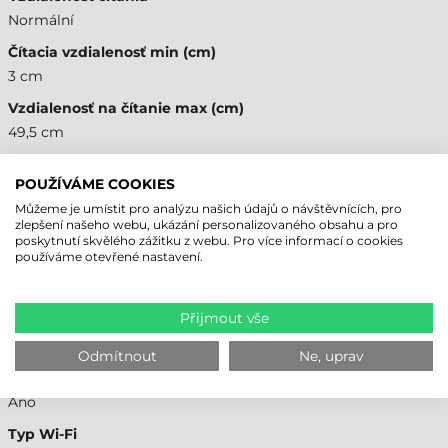
Normální
Čítacia vzdialenosť min (cm)
3 cm
Vzdialenosť na čítanie max (cm)
49,5 cm
ROZHRANIE
POUŽÍVÁME COOKIES
USB-C
Můžeme je umístit pro analýzu našich údajů o návštěvnících, pro
zlepšení našeho webu, ukázání personalizovaného obsahu a pro
Áno
poskytnutí skvělého zážitku z webu. Pro více informací o cookies
používáme otevřené nastavení.
Bluetooth
Áno
Přijmout vše
Typ Bluetooth-u
5,1
Odmítnout
Ne, uprav
Wi-Fi
Áno
Typ Wi-Fi