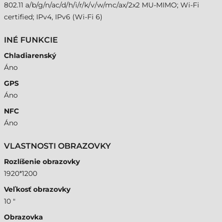
802.11 a/b/g/n/ac/d/h/i/r/k/v/w/mc/ax/2x2 MU-MIMO; Wi-Fi
certified; IPv4, IPv6 (Wi-Fi 6)
INÉ FUNKCIE
Chladiarenský
Áno
GPS
Áno
NFC
Áno
VLASTNOSTI OBRAZOVKY
Rozlíšenie obrazovky
1920*1200
Veľkosť obrazovky
10 "
Obrazovka