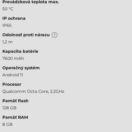
Prevádzková teplota max.
50 °C
IP ochrana
IP65
Odolnosť proti nárazu
1,2 m
Kapacita batérie
7600 mAh
Operačný systém
Android 11
Procesor
Qualcomm Octa Core, 2.2GHz
Pamäť flash
128 GB
Pamäť RAM
8 GB