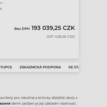
r •
54
193 039,25 CZK
Bez DPH
(
237 438,28 CZK
)
STUPCE
ZÁKAZNICKÁ PODPORA
KE STAŽENÍ
avržený pro náročné a kriticky důležité úkoly s
ezené
denní zatížení je její základní vlastností.