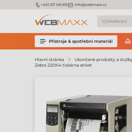
m_phone
m_email
+420 511 146 615
info@webmaxx.cz
Přístroje & spotřební materiál
Hlavní stránka
Ukončené produkty a služb
Zebra 220Xi4 tiskárna etiket