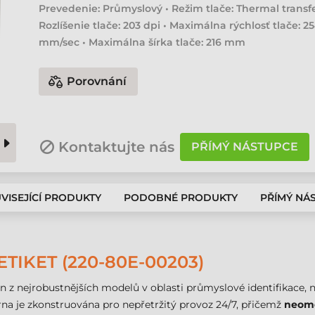
Prevedenie: Průmyslový • Režim tlače: Thermal transfe
Rozlíšenie tlače: 203 dpi • Maximálna rýchlosť tlače: 2
mm/sec • Maximálna šírka tlače: 216 mm
Porovnání
Kontaktujte nás
PŘÍMÝ NÁSTUPCE
VISEJÍCÍ PRODUKTY
PODOBNÉ PRODUKTY
PŘÍMÝ NÁ
ETIKET (220-80E-00203)
n z nejrobustnějších modelů v oblasti průmyslové identifikace, n
rna je zkonstruována pro nepřetržitý provoz 24/7, přičemž
neom