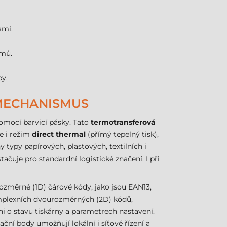
ami.
émů.
by.
 MECHANISMUS
pomocí barvicí pásky. Tato
termotransferová
e i režim
direct thermal
(přímý tepelný tisk),
 typy papírových, plastových, textilních i
stačuje pro standardní logistické značení. I při
ozměrné (1D) čárové kódy, jako jsou EAN13,
mplexních dvourozměrných (2D) kódů,
i o stavu tiskárny a parametrech nastavení.
ční body umožňují lokální i síťové řízení a