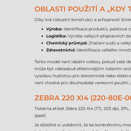
OBLASTI POUŽITÍ A „KDY
Díky své robustní konstrukci a schopnosti ši
Výroba:
Identifikace produktů, paletové 
Logistika:
Výroba velkých přepravních do
Chemický průmysl:
Značení sudů a velký
Zdravotnictví:
Identifikace velkého množs
Tento model není ideální volbou, pokud vaše 
může být nákladově efektivnějším řešením sto
vysokou hustotou pro klenotnické nebo elektro
není vhodná pro dlouhodobé venkovní použití, 
ZEBRA 220 XI4 (220-80E
Tiskárna etiket Zebra 220 Xi4 (TT), 203 dpi, ZPL
(peel)
Je důležité si uvědomit, že ke konkrétnímu mo