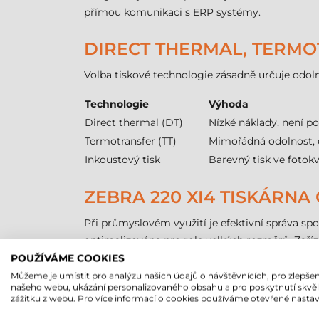
přímou komunikaci s ERP systémy.
DIRECT THERMAL, TERMO
Volba tiskové technologie zásadně určuje odoln
Technologie
Výhoda
Direct thermal (DT)
Nízké náklady, není po
Termotransfer (TT)
Mimořádná odolnost, 
Inkoustový tisk
Barevný tisk ve fotokv
ZEBRA 220 XI4 TISKÁRNA
Při průmyslovém využití je efektivní správa sp
optimalizována pro role velkých rozměrů. Zaříz
průměr role je 200 mm
, což umožňuje méně č
POUŽÍVÁME COOKIES
je nastavitelný. Tato flexibilita zajišťuje, že t
Můžeme je umístit pro analýzu našich údajů o návštěvnících, pro zlepšen
našeho webu, ukázání personalizovaného obsahu a pro poskytnutí skvě
maximální hodnota může být až 991 mm.
zážitku z webu. Pro více informací o cookies používáme otevřené nastav
Pro termotransferový proces je nezbytný výbě