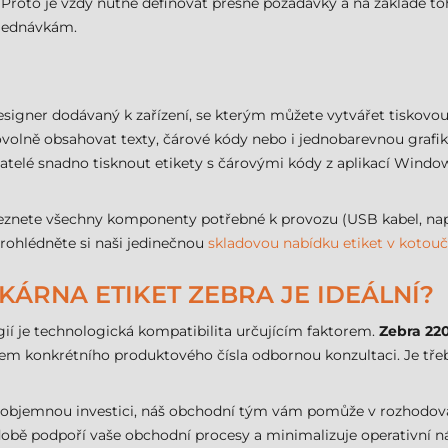
). Proto je vždy nutné definovat přesné požadavky a na základě 
bjednávkám.
esigner dodávaný k zařízení, se kterým můžete vytvářet tiskovo
volně obsahovat texty, čárové kódy nebo i jednobarevnou grafiku
lé snadno tisknout etikety s čárovými kódy z aplikací Windows,
eznete všechny komponenty potřebné k provozu (USB kabel, napáje
(prohlédněte si naši jedinečnou
skladovou nabídku etiket v kotouč
ISKÁRNA ETIKET ZEBRA JE IDEÁLNÍ?
ií je technologická kompatibilita určujícím faktorem.
Zebra 220
 konkrétního produktového čísla odbornou konzultaci. Je třeba 
e objemnou investici, náš obchodní tým vám pomůže v rozhodov
době podpoří vaše obchodní procesy a minimalizuje operativní ná