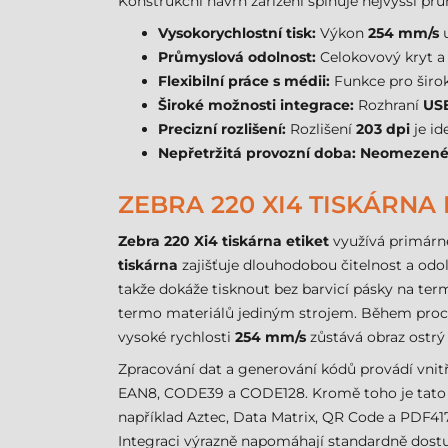
Konstrukční návrh zařízení splňuje nejvyšší pr
Vysokorychlostní tisk:
Výkon
254 mm/s
u
Průmyslová odolnost:
Celokovový kryt a 
Flexibilní práce s médii:
Funkce pro širok
Široké možnosti integrace:
Rozhraní
US
Precizní rozlišení:
Rozlišení
203 dpi
je id
Nepřetržitá provozní doba:
Neomezen
ZEBRA 220 XI4 TISKÁRNA
Zebra 220 Xi4 tiskárna etiket
využívá primár
tiskárna
zajišťuje dlouhodobou čitelnost a odo
takže dokáže tisknout bez barvicí pásky na term
termo materiálů jediným strojem. Během procesu
vysoké rychlosti
254 mm/s
zůstává obraz ostrý 
Zpracování dat a generování kódů provádí vnit
EAN8, CODE39 a CODE128. Kromě toho je tat
například Aztec, Data Matrix, QR Code a PDF417
Integraci výrazně napomáhají standardně dost