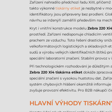
Zařízení nahradilo předchozí řadu XiIII, přičemž
takto výkonné
tiskárny etiket
je nezbytné v mo
identifikátory jsou připraveny bez prodlení. Gl
návrhu se inženýři zaměřili především na mec
Kryt i vnitřní konstrukce modelu
Zebra 220 Xi4
prostředí. Zařízení nedisponuje chladicím ven
prachem ze vzduchu. Toto řešení drasticky snižu
velkoformátových logistických a skladových e
sudů a výrobu velkých identifikačních štítků pro
speciální laboratorní značení. Stabilní provoz
Při technologickém rozhodování je důležitým a
Zebra 220 Xi4 tiskárna etiket
dokáže zpracovat
speciální značení s vysokou hustotou dat. Zaří
systém chybových hlášení okamžitě informuje o
zvyšuje provozní efektivitu. Pro B2B nákupčí č
HLAVNÍ VÝHODY TISKÁRNY