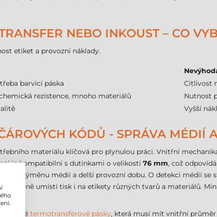
TRANSFER NEBO INKOUST – CO VY
ost etiket a provozní náklady.
Nevýhod
třeba barvicí páska
Citlivost
chemická rezistence, mnoho materiálů
Nutnost p
alitě
Vyšší nák
 ČÁROVÝCH KÓDŮ - SPRÁVA MÉDIÍ A
otřebního materiálu klíčová pro plynulou práci. Vnitřní mechan
ení je kompatibilní s dutinkami o velikosti
76 mm
, což odpovíd
astou výměnu médií a delší provozní dobu. O detekci médií se 
iskárna přesně umístí tisk i na etikety různých tvarů a materiálů. 
í
lého
ení.
r správné
termotransferové pásky
, která musí mít vnitřní průmě