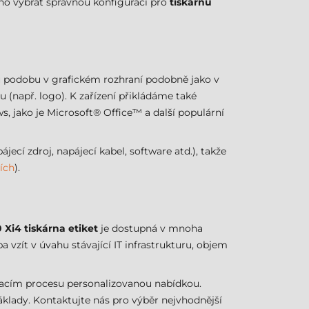
toho vybrat správnou konfiguraci pro
tiskárnu
u podobu v grafickém rozhraní podobně jako v
 (např. logo). K zařízení přikládáme také
 jako je Microsoft® Office™ a další populární
cí zdroj, napájecí kabel, software atd.), takže
ích
).
 Xi4 tiskárna etiket
je dostupná v mnoha
vzít v úvahu stávající IT infrastrukturu, objem
acím procesu personalizovanou nabídkou.
klady. Kontaktujte nás pro výběr nejvhodnější