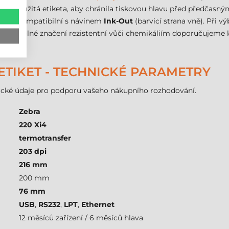
í než použitá etiketa, aby chránila tiskovou hlavu před předčas
 jsou kompatibilní s návinem
Ink-Out
(barvicí strana vně). Při 
 Pro odolné značení rezistentní vůči chemikáliím doporučujeme 
 ETIKET - TECHNICKÉ PARAMETRY
hnické údaje pro podporu vašeho nákupního rozhodování.
Zebra
220 Xi4
termotransfer
203 dpi
216 mm
200 mm
76 mm
USB
,
RS232
,
LPT
,
Ethernet
12 měsíců zařízení / 6 měsíců hlava