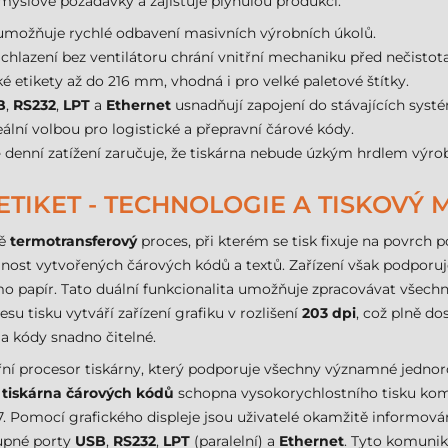
ůmyslové požadavky a zajišťuje plynulou produkci.
možňuje rychlé odbavení masivních výrobních úkolů.
chlazení bez ventilátoru chrání vnitřní mechaniku před nečistot
é etikety až do 216 mm, vhodná i pro velké paletové štítky.
B
,
RS232
,
LPT
a
Ethernet
usnadňují zapojení do stávajících syst
eální volbou pro logistické a přepravní čárové kódy.
é
denní zatížení zaručuje, že tiskárna nebude úzkým hrdlem výro
 ETIKET - TECHNOLOGIE A TISKOVÝ
ně
termotransferový
proces, při kterém se tisk fixuje na povrch 
lnost vytvořených čárových kódů a textů. Zařízení však podporuj
o papír. Tato duální funkcionalita umožňuje zpracovávat všechny
 tisku vytváří zařízení grafiku v rozlišení
203 dpi
, což plně do
a kódy snadno čitelné.
řní procesor tiskárny, který podporuje všechny významné jednor
o
tiskárna čárových kódů
schopna vysokorychlostního tisku ko
. Pomocí grafického displeje jsou uživatelé okamžitě informován
upné porty
USB
,
RS232
,
LPT
(paralelní) a
Ethernet
. Tyto komunika