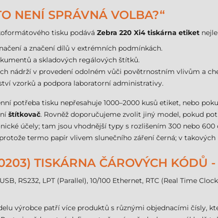
 TO NENÍ SPRÁVNÁ VOLBA?“
rokoformátového tisku podává
Zebra 220 Xi4 tiskárna etiket
nejle
značení a značení dílů v extrémních podmínkách.
kumentů a skladových regálových štítků.
ch nádrží v provedení odolném vůči povětrnostním vlivům a ch
tví vzorků a podpora laboratorní administrativy.
denní potřeba tisku nepřesahuje 1000–2000 kusů etiket, nebo po
lní
štítkovač
. Rovněž doporučujeme zvolit jiný model, pokud pot
nické účely; tam jsou vhodnější typy s rozlišením 300 nebo 60
protože termo papír vlivem slunečního záření černá; v takových 
-00203) TISKÁRNA ČÁROVÝCH KÓDŮ 
, USB, RS232, LPT (Parallel), 10/100 Ethernet, RTC (Real Time Clock
delu výrobce patří více produktů s různými objednacími čísly, 