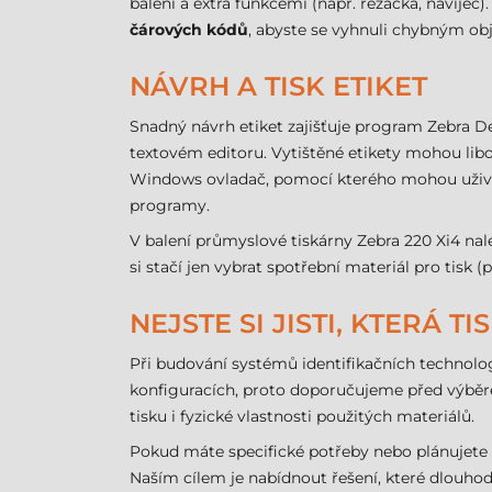
balení a extra funkcemi (např. řezačka, navíječ
čárových kódů
, abyste se vyhnuli chybným o
NÁVRH A TISK ETIKET
Snadný návrh etiket zajišťuje program Zebra D
textovém editoru. Vytištěné etikety mohou libo
Windows ovladač, pomocí kterého mohou uživate
programy.
V balení průmyslové tiskárny Zebra 220 Xi4 nal
si stačí jen vybrat spotřební materiál pro tisk 
NEJSTE SI JISTI, KTERÁ T
Při budování systémů identifikačních technolog
konfiguracích, proto doporučujeme před výběrem
tisku i fyzické vlastnosti použitých materiálů.
Pokud máte specifické potřeby nebo plánujet
Naším cílem je nabídnout řešení, které dlouho