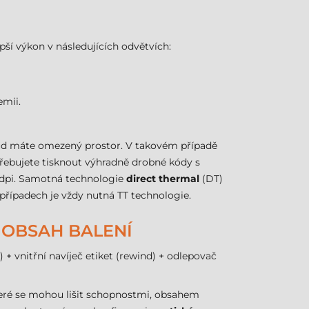
pší výkon v následujících odvětvích:
emii.
kud máte omezený prostor. V takovém případě
řebujete tisknout výhradně drobné kódy s
0 dpi. Samotná technologie
direct thermal
(DT)
případech je vždy nutná TT technologie.
- OBSAH BALENÍ
) + vnitřní navíječ etiket (rewind) + odlepovač
které se mohou lišit schopnostmi, obsahem