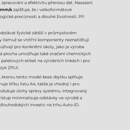
st zpracování a efektivitu přenosu dat. Nasazení
 mm/s
zajišťuje, že i velkoformátové
gické preciznosti a dlouhé životnosti. Při
dolávat fyzické zátěži v průmyslovém
ky čemuž se vnitřní komponenty neznečišťují
užívají pro konkrétní úkoly, jako je výroba
ová plocha umožňuje také značení chemických
k paletových etiket na výrobních linkách i pro
zyk ZPLII.
 kterou tento model beze zbytku splňuje.
je šířku listu A4, takže je vhodný i pro
nodušuje úlohy správy systému. Integrovaný
řístup minimalizuje odstávky ve výrobě a
 dlouhodobých investic na trhu Auto-ID.