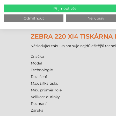
že barvicí páska musí být alespoň o 2 mm širš
Přijmout vše
obvykle pracují s páskami o délce 300–450 m a
třeba zohlednit maximální šířku tisku 216 mm.
Odmítnout
Ne, uprav
na bázi pryskyřice (resin).
ZEBRA 220 XI4 TISKÁRNA
Následující tabulka shrnuje nejdůležitější tec
Značka
Model
Technologie
Rozlišení
Max. šířka tisku
Max. průměr role
Velikost dutinky
Rozhraní
Záruka