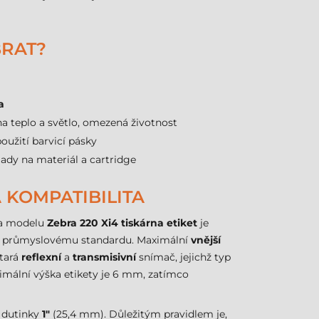
BRAT?
a
 na teplo a světlo, omezená životnost
oužití barvicí pásky
lady na materiál a cartridge
 KOMPATIBILITA
ika modelu
Zebra 220 Xi4 tiskárna etiket
je
á průmyslovému standardu. Maximální
vnější
stará
reflexní
a
transmisivní
snímač, jejichž typ
Minimální výška etikety je 6 mm, zatímco
r dutinky
1"
(25,4 mm). Důležitým pravidlem je,