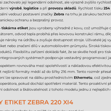
 si zachovalo její legendární odolnost, ale výrazně zvýšilo rychlo
derní
výrobě
,
logistice
a při
provozu skladů
. Rychlost tisku
254
obální vedoucí postavení značky
Zebra
na trhu je zárukou technolo
hanickou ochranu a bezprašný provoz.
 tiskárna etiket
jsou vyrobeny výhradně z kovu, což umožňuje o
tilátorem, odvod tepla probíhá přes kovovou konstrukci rámu, dí
je nároky na údržbu a zvyšuje dostupnost stroje. Uživatelé jej vy
tiket nebo značení dílů v automobilovém průmyslu. Široká tisk
duktů. Flexibilitu zařízení dokládá fakt, že se skvěle hodí pro tis
 v integrovaných systémech podporuje vestavěný programovací ja
spektem rovnováha mezi spolehlivostí a nákladovou efektivitou,
 nejširší formáty médií až do šířky 216 mm. Tento rozměr přesahu
zení lze spravovat na dálku prostřednictvím
Ethernetu
, což zjed
perátora, pokud dochází spotřební materiál. Tento proaktivní p
iní odolnost a škálovatelnost z tohoto modelu jednu z nejlepších
 ETIKET ZEBRA 220 XI4