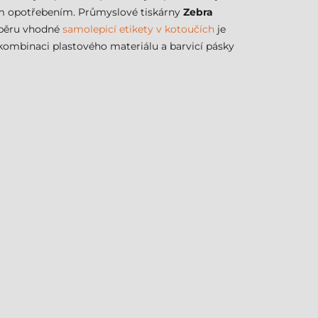
ným opotřebením. Průmyslové tiskárny
Zebra
výběru vhodné
samolepicí etikety v kotoučích
je
kombinaci plastového materiálu a barvicí pásky