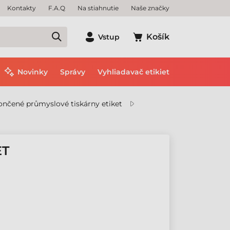
Kontakty
F.A.Q
Na stiahnutie
Naše značky
Košík
Vstup
Novinky
Správy
Vyhliadavač etikiet
nčené průmyslové tiskárny etiket
ET