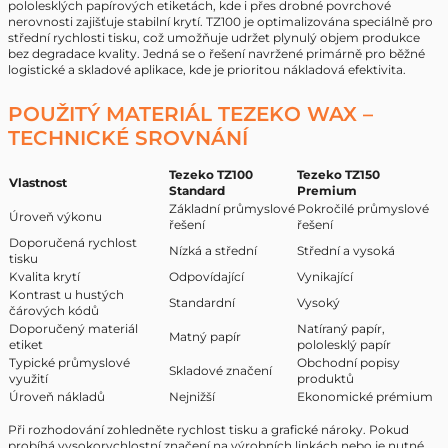
pololesklých papírových etiketách, kde i přes drobné povrchové
nerovnosti zajišťuje stabilní krytí. TZ100 je optimalizována speciálně pro
střední rychlosti tisku, což umožňuje udržet plynulý objem produkce
bez degradace kvality. Jedná se o řešení navržené primárně pro běžné
logistické a skladové aplikace, kde je prioritou nákladová efektivita.
POUŽITÝ MATERIÁL TEZEKO WAX –
TECHNICKÉ SROVNÁNÍ
Tezeko TZ100
Tezeko TZ150
Vlastnost
Standard
Premium
Základní průmyslové
Pokročilé průmyslové
Úroveň výkonu
řešení
řešení
Doporučená rychlost
Nízká a střední
Střední a vysoká
tisku
Kvalita krytí
Odpovídající
Vynikající
Kontrast u hustých
Standardní
Vysoký
čárových kódů
Doporučený materiál
Natíraný papír,
Matný papír
etiket
pololesklý papír
Typické průmyslové
Obchodní popisy
Skladové značení
využití
produktů
Úroveň nákladů
Nejnižší
Ekonomické prémium
Při rozhodování zohledněte rychlost tisku a grafické nároky. Pokud
probíhá vysokorychlostní značení na výrobních linkách nebo je nutné