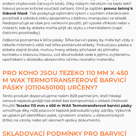
snížení chybovosti čárových kódů. Díky nízkým nárokům na teplo šetří
tiskový proces kritické součásti zařízení, čímž je zajištěn
provoz šetrný k
tiskové hlavě
. Tisk poskytuje optimální výkon v suchém interiérovém
prostředí a odolává otěru spojenému s běžnou manipulací ve skladě.
Nedoporučuje se však pro venkovní použití, při vysoké vlhkosti nebo v
místech, kde by etiketa mohla přijít do styku s chemikáliemi (např.
čisticími prostředky).
Odborná poznámka k šířce pásky: Šířka barvicí pásky by měla být vždy o
několik milimetrů větší než šířka potisknuté etikety. Pokud jsou páska a
etiketa stejně široké, mohou hrany etikety přicházet do přímého
kontaktu s tiskovou hlavou, což dlouhodobě vede k jejímu zvýšenému
opotřebení v důsledku abrazivního účinku nosného materiálu.
PRO KOHO JSOU TEZEKO 110 MM X 450
M WAX TERMOTRANSFEROVÉ BARVICÍ
PÁSKY (O110450100) URČENY?
Tento produkt doporučujeme našim B2B partnerům, kteří hledají
cenově nejdostupnější tisk etiket bez kompromisů v oblasti čitelnosti.
Použití
Tezeko 110 mm x 450 m WAX Termotransferové barvicí pásky
umožňuje díky nižší pracovní teplotě jednodušší cykly údržby. Výborně
se uplatní při identifikaci palet, výrobním značení, u zdravotnických
štítků na vzorky nebo při úkonech správy dokumentů.
SKLADOVACÍ PODMÍNKY PRO BARVICÍ