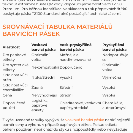
tisknout extrémně husté QR kódy, doporučujeme zvolit verzi TZ150
Premium. Pro běžnou identifikaci ve skladech a tisk přepravních štítků
poskytuje páska TZ100 Standard plně postačující technické zázemí.
SROVNÁVACÍ TABULKA MATERIÁLŮ
BARVICÍCH PÁSEK
Vosková
Vosk-pryskyřičná
Pryskyřičná
Vlastnost
barvicí páska
barvicí páska
barvicí páska
Pro papírové
Optimální
Možné, ale
Nedoporučuje
etikety
volba
naddimenzované
se
Pro syntetické
Optimální
Nekompatibilní
Doporučeno
etikety
volba
Odolnost vůči
Nízká/Střední
Vysoká
Výjimečná
otěru
Odolnost vůči
Žádná
Střední
Vysoká
chemikáliím
Cena
Nejvýhodnější
Střední
Vysoká
Logistika,
Doporučené
Chladírenské, venkovní
Chemikálie,
papírové
použití
papír/syntetické
autoprůmysl
etikety
Z výše uvedené tabulky vyplývá, že
vosková barvicí páska
nabízí nejlepší
poměr ceny a výkonu v případě papírových etiket. Pokud etiketa
během používání nepřichází do styku s rozpouštědly nebo nevyžaduje