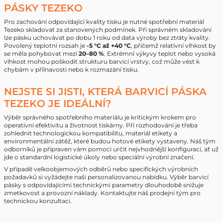
PÁSKY TEZEKO
Pro zachování odpovídající kvality tisku je nutné spotřební materiál
Tezeko skladovat za stanovených podmínek. Při správném skladování
lze pásku uchovávat po dobu 1 roku od data výroby bez ztráty kvality.
Povolený teplotní rozsah je
-5 °C až +40 °C
, přičemž relativní vlhkost by
se měla pohybovat mezi
20–80 %
. Extrémní výkyvy teplot nebo vysoká
vlhkost mohou poškodit strukturu barvicí vrstvy, což může vést k
chybám v přilnavosti nebo k rozmazání tisku.
NEJSTE SI JISTI, KTERÁ BARVICÍ PÁSKA
TEZEKO JE IDEÁLNÍ?
Výběr správného spotřebního materiálu je kritickým krokem pro
operativní efektivitu a životnost tiskárny. Při rozhodování je třeba
zohlednit technologickou kompatibilitu, materiál etikety a
environmentální zátěž, které budou hotové etikety vystaveny. Náš tým
odborníků je připraven vám pomoci určit nejvhodnější konfiguraci, ať už
jde o standardní logistické úkoly nebo speciální výrobní značení.
V případě velkoobjemových odběrů nebo specifických výrobních
požadavků si vyžádejte naši personalizovanou nabídku. Výběr barvicí
pásky s odpovídajícími technickými parametry dlouhodobě snižuje
zmetkovost a provozní náklady. Kontaktujte náš prodejní tým pro
technickou konzultaci.