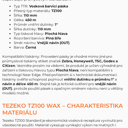
Typ TTR:
Vosková barvicí páska
Přesný typ materiálu:
TZ100
Šířka:
110 mm
Délka:
450 m
Průměr vnitřní dutinky:
1"
Šířka dutinky:
110 mm
Typ tiskové hlavy:
Plochá hlava
Rozvržení barviva:
Plná šíře
Směr návinu:
Vnější návin (OUT)
Barva:
Černá
Kompatibilní tiskárny: Provedení pásky je vhodné mimo jiné pro
průmyslové tiskárny etiket značek
Zebra, Honeywell, TSC, Godex a
Citizen
. Vezměte prosím na vědomí, že produkt je určen výhradně pro
zařízení s tiskovou hlavou typu
Plochá hlava
; není kompatibilní s
technologií Near Edge. Před pořízením si v technické dokumentaci
tiskárny ověřte schopnost pojmout
vnitřní dutinku o průměru 1"
a
návin o délce 450 m
. Stejně tak je kritické ověření pro
vnější návin
(OUT)
, protože použití pásek s opačným směrem návinu není u většiny
modelů možné.
TEZEKO TZ100 WAX – CHARAKTERISTIKA
MATERIÁLU
Tezeko TZ100 Standard je ekonomická vosková receptura vyvinutá pro
všeobecné použití. Materiál vykazuje vynikající výkon na matných i