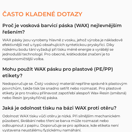
ČASTO KLADENÉ DOTAZY
Proč je vosková barvicí páska (WAX) nejlevnějším
řešením?
WAX pásky jsou vyrobeny hlavně z vosku, jehož výroba je nákladově
efektivnější než u typů obsahujících syntetickou pryskyřici. Díky
nízkému bodu tání vyžadují při tisku méně energie a vyrábějí se
jednodušší technologií. Pro obecné, krátkodobé značení je to
nejekonomičtější volba.
Mohu použít WAX pásku pro plastové (PE/PP)
etikety?
Nedoporučuje se. Čistý voskový materiál nepřilne správně k plastovým
povrchům, takže tisk lze snadno setřít nebo rozmazat. Pro plastové
etikety je pro trvalou přilnavost zapotřebí alespoň Wax-Resin (směsná)
nebo Resin (pryskyřičná) páska.
Jaká je odolnost tisku na bázi WAX proti otěru?
Odolnost WAX tisku vůči otěru je nízká. Při silnějším mechanickém
působení, škrábání nebo tření se barva může rozmazat nebo
odloupnout z papíru. Doporučuje se pro aplikace, kde etiketa není
vystavena neustálému fyzickému namáhání.