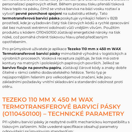
personalizaci papírových etiket. Během procesu tisku přenáší tisková
hlava teplo na pásku, čímž se vrstva barviva na bázi vosku roztaví a
vytvoří
pevné povrchové spojení
na substrátu etikety. Tato
termotransferová barvicí páska
poskytuje vynikající řešení v B2B
prostředí, kde je vyžadován čistý tisk čárových kódů a rychlé zpracování
dat bez nutnosti extrémní odolnosti vůči vnějším vlivům. Použitím
produktu s kódem O110450100 zůstávají energetické nároky na tisk
nízké, což pomáhá chránit tiskovou hlavu před předčasným
opotřebením.
Pro průmyslové uživatele je aplikace
Tezeko 110 mm x 450 m WAX
Termotransferové barvicí pásky
mimořádně výhodná v logistických a
výrobních procesech. Vosková receptura zajišťuje, že tisk má ostré
kontury na matných i pololesklých papírových površích. Jelikož se
barvivo fixuje na povrchu papíru
, zůstávají čárové kódy a znaky dobře
čitelné v rámci celého dodavatelského řetězce. Tento typ je
nejúspornějším řešením pro velkoobjemové značení, kde jsou
základními požadavky vnitřní skladování a standardní odolnost proti
otěru.
TEZEKO 110 MM X 450 M WAX
TERMOTRANSFEROVÉ BARVICÍ PÁSKY
(O110450100) – TECHNICKÉ PARAMETRY
Při výběru barvicí pásky je nezbytné ověřit mechanickou kompatibilitu s
tiskovým zařízením. Níže uvedené specifikace obsahují parametry
odpovídající průmyslovým standardům: