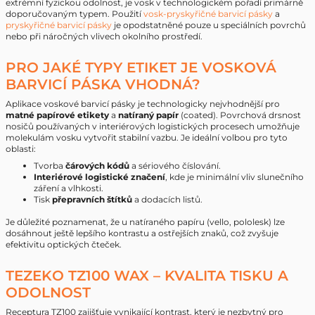
extrémní fyzickou odolnost, je vosk v technologickém pořadí primárně
doporučovaným typem. Použití
vosk-pryskyřičné barvicí pásky
a
pryskyřičné barvicí pásky
je opodstatněné pouze u speciálních povrchů
nebo při náročných vlivech okolního prostředí.
PRO JAKÉ TYPY ETIKET JE VOSKOVÁ
BARVICÍ PÁSKA VHODNÁ?
Aplikace voskové barvicí pásky je technologicky nejvhodnější pro
matné papírové etikety
a
natíraný papír
(coated). Povrchová drsnost
nosičů používaných v interiérových logistických procesech umožňuje
molekulám vosku vytvořit stabilní vazbu. Je ideální volbou pro tyto
oblasti:
Tvorba
čárových kódů
a sériového číslování.
Interiérové logistické značení
, kde je minimální vliv slunečního
záření a vlhkosti.
Tisk
přepravních štítků
a dodacích listů.
Je důležité poznamenat, že u natíraného papíru (vello, pololesk) lze
dosáhnout ještě lepšího kontrastu a ostřejších znaků, což zvyšuje
efektivitu optických čteček.
TEZEKO TZ100 WAX – KVALITA TISKU A
ODOLNOST
Receptura TZ100 zajišťuje vynikající kontrast, který je nezbytný pro