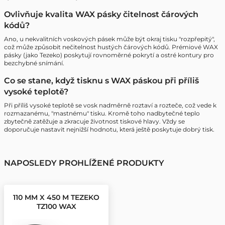
Ovlivňuje kvalita WAX pásky čitelnost čárových
kódů?
Ano, u nekvalitních voskových pásek může být okraj tisku "rozpřepitý",
což může způsobit nečitelnost hustých čárových kódů. Prémiové WAX
pásky (jako Tezeko) poskytují rovnoměrné pokrytí a ostré kontury pro
bezchybné snímání.
Co se stane, když tisknu s WAX páskou při příliš
vysoké teplotě?
Při příliš vysoké teplotě se vosk nadměrně roztaví a rozteče, což vede k
rozmazanému, "mastnému" tisku. Kromě toho nadbytečné teplo
zbytečně zatěžuje a zkracuje životnost tiskové hlavy. Vždy se
doporučuje nastavit nejnižší hodnotu, která ještě poskytuje dobrý tisk.
NAPOSLEDY PROHLÍŽENÉ PRODUKTY
110 MM X 450 M TEZEKO
TZ100 WAX
TERMOTRANSFEROVÁ
BARVICÍ PÁSKA