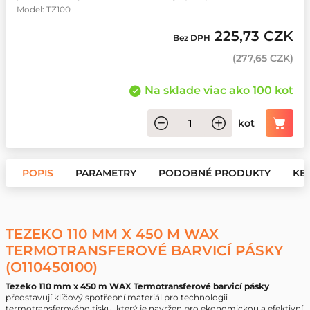
Model: TZ100
225,73 CZK
Bez DPH
(
277,65 CZK
)
Na sklade viac ako 100 kot
kot
POPIS
PARAMETRY
PODOBNÉ PRODUKTY
KE 
TEZEKO 110 MM X 450 M WAX
TERMOTRANSFEROVÉ BARVICÍ PÁSKY
(O110450100)
Tezeko 110 mm x 450 m WAX Termotransferové barvicí pásky
představují klíčový spotřební materiál pro technologii
termotransferového tisku, který je navržen pro ekonomickou a efektivní