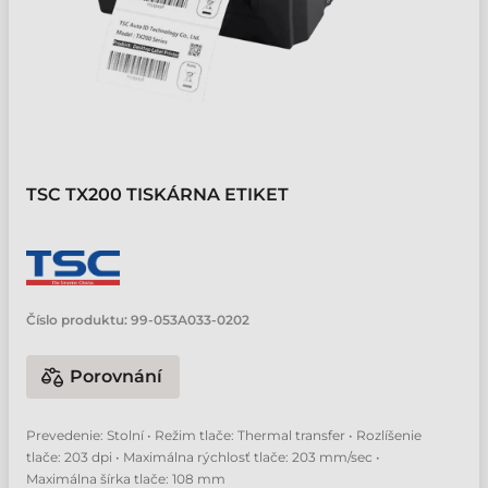
TSC TX200 TISKÁRNA ETIKET
Číslo produktu:
99-053A033-0202
Porovnání
Prevedenie: Stolní • Režim tlače: Thermal transfer • Rozlíšenie
tlače: 203 dpi • Maximálna rýchlosť tlače: 203 mm/sec •
Maximálna šírka tlače: 108 mm