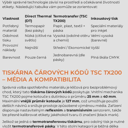
Výběr správné technologie závisí na prostředí a očekávané životnosti
etikety. Následující tabulka vám pomůže se zorientovat:
Direct Thermal
Termotransfer (TSC
Vlastnost
Inkoustový tisk
(DT)
TX200)
Potřebný
Termopapír
Papír, plast, textil +
Speciální materiály
materiál
(bez pásky)
páska
pro inkjet
Odolnost
Nízká (citlivé na
Vysoká (odolné otěru
Velmi vysoká
tisku
světlo)
a chemii)
(barevné)
Provozní
Nejnižší
Střední / Ekonomické
Vyšší
náklady
Jednobarevná (dle
Barevnost
Pouze černá
Plná škála CMYK
pásky)
TISKÁRNA ČÁROVÝCH KÓDŮ TSC TX200
– MÉDIA A KOMPATIBILITA
Správná volba spotřebního materiálu je klíčová pro bezproblémový
chod, který tato
tiskárna čárových kódů
poskytuje. Vnitřní mechanika
TSC TX200 pojme kotouče s dutinkou o průměru
25 mm
a
40 mm
.
Maximální
vnější průměr kotouče
je
127 mm
, což umožňuje použití
delších návinů a snižuje prostoje způsobené výměnou média. Zařízení
disponuje nastavitelným
reflexním
a
transmisivním
senzorem, takže
lze přesně kalibrovat etikety jakéhokoli tvaru či značení (black mark).
Jelikož se jedná o
termotransferovou tiskárnu
, pro odolný tisk je nutné
vložit
termotransferové pásky
. V této stolní kategorii je běžná délka