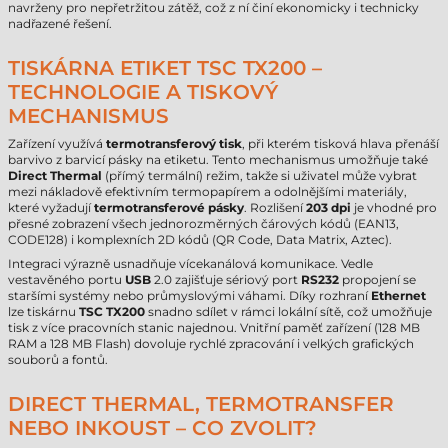
navrženy pro nepřetržitou zátěž, což z ní činí ekonomicky i technicky
nadřazené řešení.
TISKÁRNA ETIKET TSC TX200 –
TECHNOLOGIE A TISKOVÝ
MECHANISMUS
Zařízení využívá
termotransferový tisk
, při kterém tisková hlava přenáší
barvivo z barvicí pásky na etiketu. Tento mechanismus umožňuje také
Direct Thermal
(přímý termální) režim, takže si uživatel může vybrat
mezi nákladově efektivním termopapírem a odolnějšími materiály,
které vyžadují
termotransferové pásky
. Rozlišení
203 dpi
je vhodné pro
přesné zobrazení všech jednorozměrných čárových kódů (EAN13,
CODE128) i komplexních 2D kódů (QR Code, Data Matrix, Aztec).
Integraci výrazně usnadňuje vícekanálová komunikace. Vedle
vestavěného portu
USB
2.0 zajišťuje sériový port
RS232
propojení se
staršími systémy nebo průmyslovými váhami. Díky rozhraní
Ethernet
lze tiskárnu
TSC TX200
snadno sdílet v rámci lokální sítě, což umožňuje
tisk z více pracovních stanic najednou. Vnitřní paměť zařízení (128 MB
RAM a 128 MB Flash) dovoluje rychlé zpracování i velkých grafických
souborů a fontů.
DIRECT THERMAL, TERMOTRANSFER
NEBO INKOUST – CO ZVOLIT?