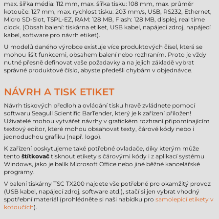
max. šířka média: 112 mm, max. šířka tisku: 108 mm, max. průměr
kotouče: 127 mm, max. rychlost tisku: 203 mm/s, USB, RS232, Ethernet,
Micro SD-Slot, TSPL-EZ, RAM: 128 MB, Flash: 128 MB, displej, real time
clock. (Obsah balení: tiskárna etiket, USB kabel, napájecí zdroj, napájecí
kabel, software pro návrh etiket).
U modelů daného výrobce existuje více produktových čísel, která se
mohou lišit funkcemi, obsahem balení nebo rozhraním. Proto je vždy
nutné přesně definovat vaše požadavky a na jejich základě vybrat
správné produktové číslo, abyste předešli chybám v objednávce.
NÁVRH A TISK ETIKET
Návrh tiskových předloh a ovládání tisku hravě zvládnete pomocí
softwaru Seagull Scientific BarTender, který je k zařízení přiložen!
Uživatelé mohou vytvářet návrhy v grafickém rozhraní připomínajícím
textový editor, které mohou obsahovat texty, čárové kódy nebo i
jednoduchou grafiku (např. logo).
K zařízení poskytujeme také potřebné ovladače, díky kterým může
tento
štítkovač
tisknout etikety s čárovými kódy i z aplikací systému
Windows, jako je balík Microsoft Office nebo jiné běžné kancelářské
programy.
V balení tiskárny TSC TX200 najdete vše potřebné pro okamžitý provoz
(USB kabel, napájecí zdroj, software atd.), stačí si jen vybrat vhodný
spotřební materiál (prohlédněte si naši nabídku pro
samolepicí etikety v
kotoučích
).