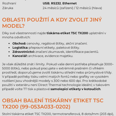
Rozhraní
USB
,
RS232
,
Ethernet
Záruka
24 měsíců (zařízení) / 12 měsíců (hlava)
OBLASTI POUŽITÍ A KDY ZVOLIT JINÝ
MODEL?
Díky své všestrannosti najde
tiskárna etiket TSC TX200
uplatnění v
mnoha odvětvích:
Obchod:
cenovky, regálové štítky, akční značení.
Logistika:
přepravní etikety, paletové štítky.
Zdravotnictví:
značení zkumavek, identifikace pacientů.
Kancelář:
archivace, evidence majetku.
Je však důležité znát i limity. Pokud vaše denní potřeba přesahuje 3000–
5000 štítků, nebo pokud pracujete v extrémně prašném či vlhkém
prostředí, doporučujeme zvolit tiskárnu střední nebo průmyslové třídy.
V případě potřeby tisku velmi malých fontů nebo grafiky ve vysokém
rozlišení jsou vhodnější modely s 300 nebo 600 dpi. Pro krátkodobé
použití v exteriéru není Direct Thermal technologie ideální; v takovém
případě volte TT tisk a plastové
samolepicí etikety v kotoučích
.
OBSAH BALENÍ TISKÁRNY ETIKET TSC
TX200 (99-053A033-0202)
Stolní tiskárna etiket TSC TX200, termotransferová, 8 dots/mm (203 dpi),