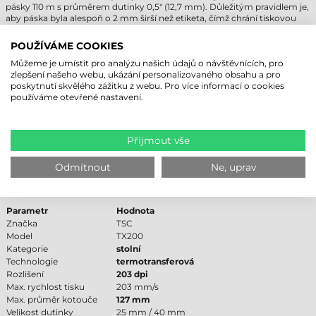
pásky 110 m s průměrem dutinky 0,5" (12,7 mm). Důležitým pravidlem je,
aby páska byla alespoň o 2 mm širší než etiketa, čímž chrání tiskovou
hlavu před přímým třením a elektrostatickým nábojem. Tento
štítkovač
podporuje maximální šířku tisku
108 mm
, přičemž výška etikety se
POUŽÍVÁME COOKIES
může pohybovat od
3 mm
až po
25400 mm
.
Můžeme je umístit pro analýzu našich údajů o návštěvnících, pro
Tloušťka potisknutelného média se může pohybovat mezi 0,055 mm a
zlepšení našeho webu, ukázání personalizovaného obsahu a pro
0,254 mm, což umožňuje i tisk na silnější kartonové materiály. Pokud se
poskytnutí skvělého zážitku z webu. Pro více informací o cookies
rozhodnete využít naši
skladovou nabídku etiket v kotoučích
, je důležité
používáme otevřené nastavení.
dodržet limit maximální šířky materiálu
112 mm
. Výsledný tisk díky TT
technologii se nerozmazává a odolává vnějším vlivům, což je ideální pro
dlouhodobou identifikaci.
Přijmout vše
TECHNICKÉ PARAMETRY TSC TX200
Odmítnout
Ne, uprav
Následující tabulka shrnuje nejdůležitější technické údaje pro vaše
rozhodování:
Parametr
Hodnota
Značka
TSC
Model
TX200
Kategorie
stolní
Technologie
termotransferová
Rozlišení
203 dpi
Max. rychlost tisku
203 mm/s
Max. průměr kotouče
127 mm
Velikost dutinky
25 mm / 40 mm