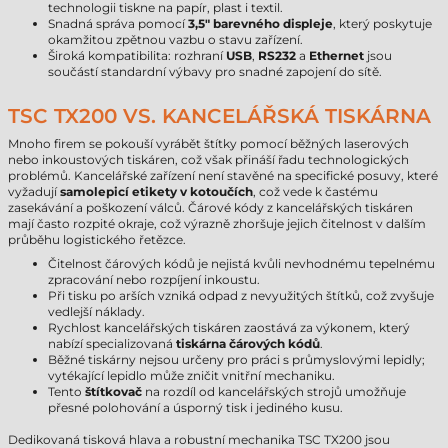
technologii tiskne na papír, plast i textil.
Snadná správa pomocí
3,5" barevného displeje
, který poskytuje
okamžitou zpětnou vazbu o stavu zařízení.
Široká kompatibilita: rozhraní
USB
,
RS232
a
Ethernet
jsou
součástí standardní výbavy pro snadné zapojení do sítě.
TSC TX200 VS. KANCELÁŘSKÁ TISKÁRNA
Mnoho firem se pokouší vyrábět štítky pomocí běžných laserových
nebo inkoustových tiskáren, což však přináší řadu technologických
problémů. Kancelářské zařízení není stavěné na specifické posuvy, které
vyžadují
samolepicí etikety v kotoučích
, což vede k častému
zasekávání a poškození válců. Čárové kódy z kancelářských tiskáren
mají často rozpité okraje, což výrazně zhoršuje jejich čitelnost v dalším
průběhu logistického řetězce.
Čitelnost čárových kódů je nejistá kvůli nevhodnému tepelnému
zpracování nebo rozpíjení inkoustu.
Při tisku po arších vzniká odpad z nevyužitých štítků, což zvyšuje
vedlejší náklady.
Rychlost kancelářských tiskáren zaostává za výkonem, který
nabízí specializovaná
tiskárna čárových kódů
.
Běžné tiskárny nejsou určeny pro práci s průmyslovými lepidly;
vytékající lepidlo může zničit vnitřní mechaniku.
Tento
štítkovač
na rozdíl od kancelářských strojů umožňuje
přesné polohování a úsporný tisk i jediného kusu.
Dedikovaná tisková hlava a robustní mechanika TSC TX200 jsou