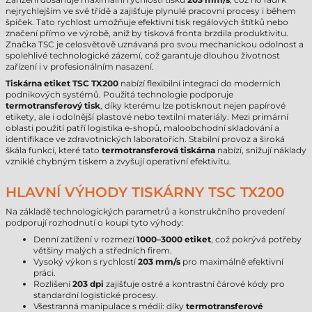
nejrychlejším ve své třídě a zajišťuje plynulé pracovní procesy i během
špiček. Tato rychlost umožňuje efektivní tisk regálových štítků nebo
značení přímo ve výrobě, aniž by tisková fronta brzdila produktivitu.
Značka TSC je celosvětově uznávaná pro svou mechanickou odolnost a
spolehlivé technologické zázemí, což garantuje dlouhou životnost
zařízení i v profesionálním nasazení.
Tiskárna etiket TSC TX200
nabízí flexibilní integraci do moderních
podnikových systémů. Použitá technologie podporuje
termotransferový tisk
, díky kterému lze potisknout nejen papírové
etikety, ale i odolnější plastové nebo textilní materiály. Mezi primární
oblasti použití patří logistika e-shopů, maloobchodní skladování a
identifikace ve zdravotnických laboratořích. Stabilní provoz a široká
škála funkcí, které tato
termotransferová tiskárna
nabízí, snižují náklady
vzniklé chybným tiskem a zvyšují operativní efektivitu.
HLAVNÍ VÝHODY TISKÁRNY TSC TX200
Na základě technologických parametrů a konstrukčního provedení
podporují rozhodnutí o koupi tyto výhody:
Denní zatížení v rozmezí
1000–3000 etiket
, což pokrývá potřeby
většiny malých a středních firem.
Vysoký výkon s rychlostí
203 mm/s
pro maximálně efektivní
práci.
Rozlišení
203 dpi
zajišťuje ostré a kontrastní čárové kódy pro
standardní logistické procesy.
Všestranná manipulace s médii: díky
termotransferové