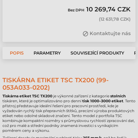
10 269,74 CZK
Bez DPH
(
12 631,78 CZK
)
Kontaktujte nás
POPIS
PARAMETRY
SOUVISEJÍCÍ PRODUKTY
P
TISKÁRNA ETIKET TSC TX200 (99-
053A033-0202)
Tiskárna etiket TSC TX200
je výkonné zařízení z kategorie
stolních
tiskáren, které je optimalizováno pro denní
tisk 1000–3000 etiket
. Tento
přístroj představuje ideální řešení pro pracovní prostředí, kde je
vyžadován rychlý tisk přepravních štítků, precizní výroba produktových
etiket nebo odolné skladové značení. Tento model z portfolia TSC
kombinuje kompaktní rozměry s průmyslovou rychlostí zpracování dat,
což pro malé a střední podniky znamená investici s vynikajícím
poměrem ceny a výkonu.
Zařízení dosahuje maximální rychlosti tisku
203 mm/s
, což ho řadí k